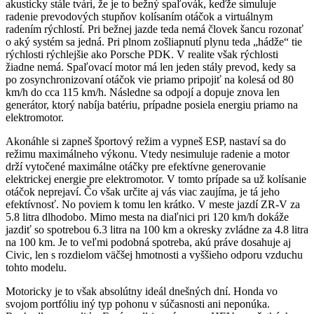
akusticky stále tvári, že je to bežný spaľovák, keďže simuluje
radenie prevodových stupňov kolísaním otáčok a virtuálnym
radením rýchlostí. Pri bežnej jazde teda nemá človek šancu rozonať
o aký systém sa jedná. Pri plnom zošliapnutí plynu teda „hádže“ tie
rýchlosti rýchlejšie ako Porsche PDK. V realite však rýchlosti
žiadne nemá. Spaľovací motor má len jeden stály prevod, kedy sa
po zosynchronizovaní otáčok vie priamo pripojiť na kolesá od 80
km/h do cca 115 km/h. Následne sa odpojí a dopuje znova len
generátor, ktorý nabíja batériu, prípadne posiela energiu priamo na
elektromotor.
Akonáhle si zapneš športový režim a vypneš ESP, nastaví sa do
režimu maximálneho výkonu. Vtedy nesimuluje radenie a motor
drží vytočené maximálne otáčky pre efektívne generovanie
elektrickej energie pre elektromotor. V tomto prípade sa už kolísanie
otáčok neprejaví. Čo však určite aj vás viac zaujíma, je tá jeho
efektívnosť. No poviem k tomu len krátko. V meste jazdí ZR-V za
5.8 litra dlhodobo. Mimo mesta na diaľnici pri 120 km/h dokáže
jazdiť so spotrebou 6.3 litra na 100 km a okresky zvládne za 4.8 litra
na 100 km. Je to veľmi podobná spotreba, akú práve dosahuje aj
Civic, len s rozdielom väčšej hmotnosti a vyššieho odporu vzduchu
tohto modelu.
Motoricky je to však absolútny ideál dnešných dní. Honda vo
svojom portfóliu iný typ pohonu v súčasnosti ani neponúka.