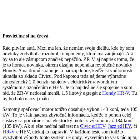
Posvieťme si na črevá
Rád pitvám autá. Mrzí ma len, že nemám svoju dielňu, kde by som
novinky zodvihol a rozobral komponenty, ktoré ma zaujímajú. Asi
by sa to ale zástupcom značiek nepáčilo. ZR-V aj napriek tomu, že
je to horúca novinka, okrem dizajnu neponúka revolučné novinky
Hondy. A na druhú stranu je to naozaj dobre, keďže si vnútornosti
ukradla zo skladu Civicu. Pod kapotou teda nájdeme výhradne
atmosferický 2.0 benzín spojený s elektrickým-hybridným
systémom s označením e:HEV. Je to najideálnejšie spojenie a som
rád, že ZR-V nedostal menší, 1.5 litrový agregát z
Hondy HR-V
. Tu
by ho bolo naozaj málo.
Samotný spaľovací motor totižto dosahuje výkon 143 koní, teda 105
kW. To je však nateraz zbytočná informácia, keďže o pohon celej
sústavy sa primárne stará elektrický motor s výkonom až 184 koní
(135 kW). Ak si ešte nečítal náš test na
Civic e:HEV
,
Jazz e:HEV
, či
HR-V
e:HEV, utekaj to napraviť. V každom teste som totižto
vyzdvihol výhody tohto systému Hondy. Vysvetlím to však rád aj tu,