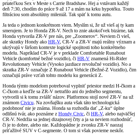
priateľkou Sex v Meste s Carrie Bradshaw. Hej a vstávam každý
deň 7:30, chodím do práce 9 až 17 a mám na krku hypotéku. Touto
filtráciou som absolútny mileniál. Tak späť k tomu autu.
Ja teda o jednom konkrétnom viem. Myslím si, že už vieš aj ty kam
smerujem. Je to Honda ZR-V. Nech to znie akokoľvek bizárne, tak
Honda vytvorila ZR-V pre nás, pre „Zoomerov“. Neviem či vieš,
ale skratky Hondy ako
HR-V
, CR-V a ZR-V majú reálny význam a
ukrývajú v širšom kontexte logické spojitosti toho konkrétneho
modelu. Napríklad CR-V je v preklade Comfortable Runabout
Vehicle (komfortné bežné vozidlo), či
HR-V
znamená Hi-Rider
Revolutionary Vehicle (Vysoko jazdiace revolučné vozidlo). No a
skratka ZR-V označuje Z Runabout Vehicle (Bežné-Z Vozidlo), čim
označujú práve vzťah tohto modelu ku generácii Z.
Honda týmto modelom potreboval vyplniť priestor medzi H-čkom a
C-čkom a keďže sa ZR-V netrafilo ani do jedného segmentu,
vytvorili si k tomu zvlášť názov. Platformou stojí nové ZR-V na už
známom
Civicu
. Na zovňajšku auta však táto technologická
podobnosť nie je známa. Honda sa rozhodla dať „Z-ku“ úplne
odlišnú tvár, ako poznáme z
Hondy Civic
, či
HR-V
, alebo najväčšej
CR-V. Nedržia sa jednej dizajnovej črty a ja sa neviem rozhodnúť,
či je to dobre, alebo nie. Každopádne je zvonku ZR-V naozaj
príťažlivé SUV v C-segmente. O tom si však povieme neskôr.