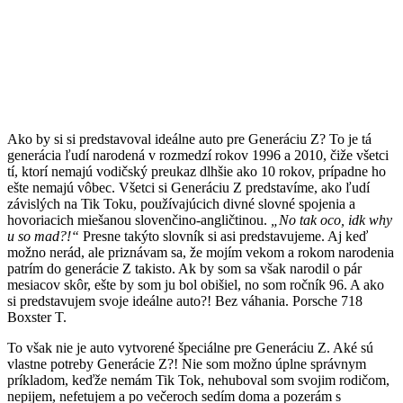
Ako by si si predstavoval ideálne auto pre Generáciu Z? To je tá
generácia ľudí narodená v rozmedzí rokov 1996 a 2010, čiže všetci
tí, ktorí nemajú vodičský preukaz dlhšie ako 10 rokov, prípadne ho
ešte nemajú vôbec. Všetci si Generáciu Z predstavíme, ako ľudí
závislých na Tik Toku, používajúcich divné slovné spojenia a
hovoriacich miešanou slovenčino-angličtinou.
„No tak oco, idk why
u so mad?!“
Presne takýto slovník si asi predstavujeme. Aj keď
možno nerád, ale priznávam sa, že mojím vekom a rokom narodenia
patrím do generácie Z takisto. Ak by som sa však narodil o pár
mesiacov skôr, ešte by som ju bol obišiel, no som ročník 96. A ako
si predstavujem svoje ideálne auto?! Bez váhania. Porsche 718
Boxster T.
To však nie je auto vytvorené špeciálne pre Generáciu Z. Aké sú
vlastne potreby Generácie Z?! Nie som možno úplne správnym
príkladom, keďže nemám Tik Tok, nehuboval som svojim rodičom,
nepijem, nefetujem a po večeroch sedím doma a pozerám s