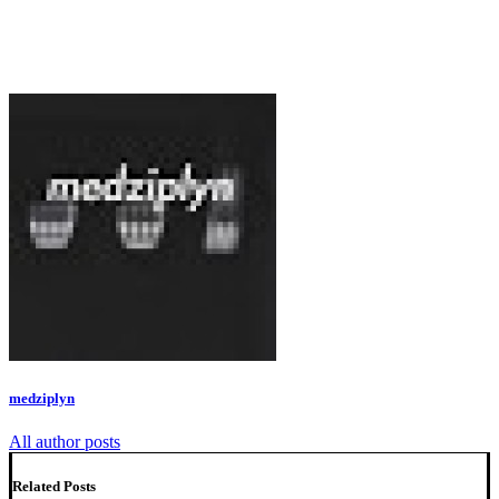
medziplyn
All author posts
Related Posts