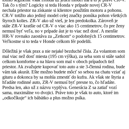
Tak čo s tým? Logicky si teda Honda v prípade novej CR-V
nechala priestor na získanie si klientov použitím motoru a pohonu.
CR-V totižto ako jediný model celej značky ponúka pohon všetkých
štyroch kolies. ZR-V ako už vieš, je len predokolka. Zároveň je
stále ZR-V kratšie od CR-V o viac ako 15 centimetrov, čo pre ženy
nemusí byť veľa, no v prípade áut je to viac než dosť. A menšie
HR-V rovnako zaostáva za „Zetkom“ o podobných 15 centimetrov.
Veľkostne si to teda v Honde celkom fér podelili.
Dôležitá je však prax a nie nejaké bezduché čísla. Za volantom som
mal viac než dosť miesta (195 cm výška), za seba som si stále sadol
celkom komfortne a na hlavu som mal v oboch prípadoch tiež
priestor. Ak zvažujete kupovať toto auto a ste 3-členná rodina, bude
vám tak akurát. Ešte možno budete môcť so sebou na chatu vziať aj
gitaru a dokonca by sa mohla zmestiť do kufra. Ak však ste štyria a
hľadáte rodinné auto, ZR-V nemusí byť presne to, čo hľadáte.
Predsa len, ako už z názvu vyplýva. Generácia Z sa zatiaľ vozí
sama, maximálne vo dvojici. Práve toto je však to auto, ktoré im
„odkočíkuje“ ich bábätko a plus možno psíka.