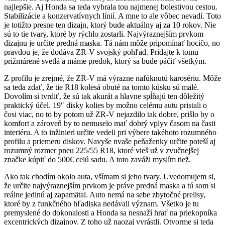
najlepšie. Aj Honda sa teda vybrala tou najmenej bolestivou cestou.
Stabilizácie a konzervatívnych línií. A mne to ale vôbec nevadí. Toto
je totižto presne ten dizajn, ktorý bude aktuálny aj za 10 rokov. Nie
sú to tie tvary, ktoré by rýchlo zostarli. Najvýraznejším prvkom
dizajnu je určite predná maska. Tá nám môže pripomínať hocičo, no
pravdou je, že dodáva ZR-V svojský pohľad. Pridajte k tomu
prižmúrené svetlá a máme predok, ktorý sa bude páčiť všetkým.
Z profilu je zrejmé, že ZR-V má výrazne nafúknutú karosériu. Môže
sa teda zdať, že tie R18 kolesá obuté na tomto kúsku sú malé.
Dovolím si tvrdiť, že sú tak akurát a hlavne spĺňajú ten dôležitý
praktický účel. 19″ disky kolies by možno celému autu pristali o
čosi viac, no to by potom už ZR-V nejazdilo tak dobre, prišlo by o
komfort a zároveň by to nemuselo mať dobrý vplyv časom na časti
interiéru. A to inžinieri určite vedeli pri výbere takéhoto rozumného
profilu a priemeru diskov. Navyše nvaše peňaženky určite poteší aj
rozumný rozmer pneu 225/55 R18, ktoré vieš už v zvučnejšej
značke kúpiť do 500€ celú sadu. A toto zaváži myslím tiež.
Ako tak chodím okolo auta, všímam si jeho tvary. Uvedomujem si,
že určite najvýraznejším prvkom je práve predná maska a tú som si
reálne jedinú aj zapamätal. Auto nemá na sebe zbytočné prelisy,
ktoré by z funkčného hľadiska nedávali význam. Všetko je tu
premyslené do dokonalosti a Honda sa nesnaží hrať na priekopníka
excentrických dizajnov. Z toho už naozaj vyrástli. Otvorme si teda