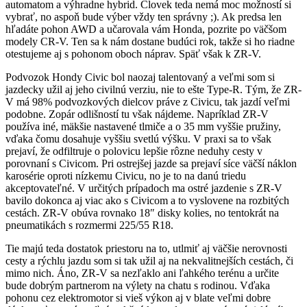
automatom a výhradne hybrid. Človek teda nemá moc možností si
vybrať, no aspoň bude výber vždy ten správny ;). Ak predsa len
hľadáte pohon AWD a učarovala vám Honda, pozrite po väčšom
modely CR-V. Ten sa k nám dostane budúci rok, takže si ho riadne
otestujeme aj s pohonom oboch náprav. Späť však k ZR-V.
Podvozok Hondy Civic bol naozaj talentovaný a veľmi som si
jazdecky užil aj jeho civilnú verziu, nie to ešte Type-R. Tým, že ZR-
V má 98% podvozkových dielcov práve z Civicu, tak jazdí veľmi
podobne. Zopár odlišností tu však nájdeme. Napríklad ZR-V
používa iné, mäkšie nastavené tlmiče a o 35 mm vyššie pružiny,
vďaka čomu dosahuje vyššiu svetlú výšku. V praxi sa to však
prejaví, že odfiltruje o polovicu lepšie rôzne neduhy cesty v
porovnaní s Civicom. Pri ostrejšej jazde sa prejaví síce väčší náklon
karosérie oproti nízkemu Civicu, no je to na danú triedu
akceptovateľné. V určitých prípadoch ma ostré jazdenie s ZR-V
bavilo dokonca aj viac ako s Civicom a to vyslovene na rozbitých
cestách. ZR-V obúva rovnako 18″ disky kolies, no tentokrát na
pneumatikách s rozmermi 225/55 R18.
Tie majú teda dostatok priestoru na to, utlmiť aj väčšie nerovnosti
cesty a rýchlu jazdu som si tak užil aj na nekvalitnejších cestách, či
mimo nich. Áno, ZR-V sa nezľaklo ani ľahkého terénu a určite
bude dobrým partnerom na výlety na chatu s rodinou. Vďaka
pohonu cez elektromotor si vieš výkon aj v blate veľmi dobre