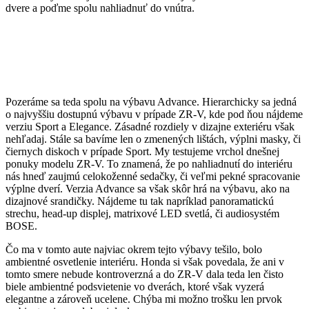
dvere a poďme spolu nahliadnuť do vnútra.
Pozeráme sa teda spolu na výbavu Advance. Hierarchicky sa jedná
o najvyššiu dostupnú výbavu v prípade ZR-V, kde pod ňou nájdeme
verziu Sport a Elegance. Zásadné rozdiely v dizajne exteriéru však
nehľadaj. Stále sa bavíme len o zmenených lištách, výplni masky, či
čiernych diskoch v prípade Sport. My testujeme vrchol dnešnej
ponuky modelu ZR-V. To znamená, že po nahliadnutí do interiéru
nás hneď zaujmú celokoženné sedačky, či veľmi pekné spracovanie
výplne dverí. Verzia Advance sa však skôr hrá na výbavu, ako na
dizajnové srandičky. Nájdeme tu tak napríklad panoramatickú
strechu, head-up displej, matrixové LED svetlá, či audiosystém
BOSE.
Čo ma v tomto aute najviac okrem tejto výbavy tešilo, bolo
ambientné osvetlenie interiéru. Honda si však povedala, že ani v
tomto smere nebude kontroverzná a do ZR-V dala teda len čisto
biele ambientné podsvietenie vo dverách, ktoré však vyzerá
elegantne a zároveň ucelene. Chýba mi možno trošku len prvok