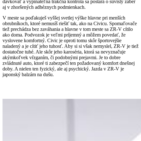
dávkovať a vypínateľná trakčná kontrola sa postará o súvislý záber
aj v zhoršených adhéznych podmienkach.
V meste sa poďakuješ vyššej svetlej výške hlavne pri menších
obrubníkoch, ktoré nemusíš riešiť tak, ako na Civicu. Spomaľovače
tiež prechádza bez zaváhania a hlavne v tom meste sa ZR-V cítilo
ako doma. Podvozok je veľmi príjemný a môžem povedať, že
vyslovene komfortný. Civic je oproti tomu skôr športovejšie
naladený a je cítiť jeho tuhosť. Aby si si však nemyslel, ZR-V je tiež
dostatočne tuhé. Ale skôr jeho karoséria, ktorá sa nevyznačuje
akýmkoľvek vŕzganím, či podobnými prejavmi. Je to dobre
zvládnuté auto, ktoré ti zabezpečí ten požadovaný komfort dnešnej
doby. A nielen ten fyzický, ale aj psychický. Jazda v ZR-V je
japonský balzám na dušu.