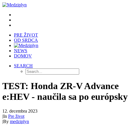
PRE ŽIVOT
OD SRDCA
NEWS
DOMOV
SEARCH
TEST: Honda ZR-V Advance
e:HEV - naučila sa po európsky
12. decembra 2023
|
In
Pre život
|
By
medziplyn