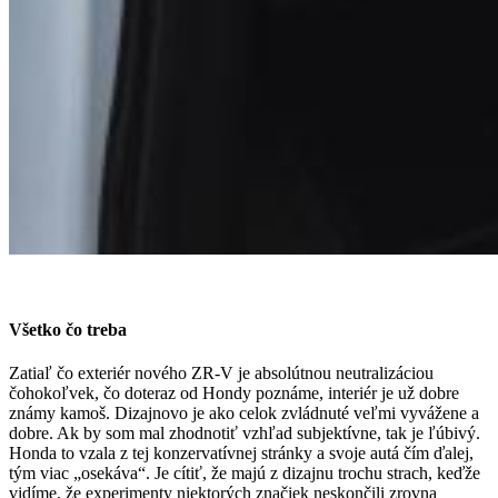
Všetko čo treba
Zatiaľ čo exteriér nového ZR-V je absolútnou neutralizáciou
čohokoľvek, čo doteraz od Hondy poznáme, interiér je už dobre
známy kamoš. Dizajnovo je ako celok zvládnuté veľmi vyvážene a
dobre. Ak by som mal zhodnotiť vzhľad subjektívne, tak je ľúbivý.
Honda to vzala z tej konzervatívnej stránky a svoje autá čím ďalej,
tým viac „osekáva“. Je cítiť, že majú z dizajnu trochu strach, keďže
vidíme, že experimenty niektorých značiek neskončili zrovna