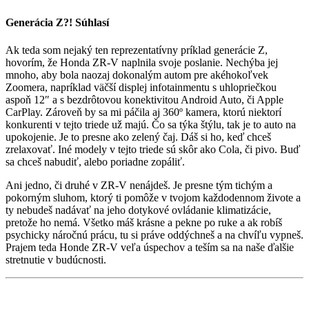
Generácia Z?! Súhlasí
Ak teda som nejaký ten reprezentatívny príklad generácie Z,
hovorím, že Honda ZR-V naplnila svoje poslanie. Nechýba jej
mnoho, aby bola naozaj dokonalým autom pre akéhokoľvek
Zoomera, napríklad väčší displej infotainmentu s uhlopriečkou
aspoň 12″ a s bezdrôtovou konektivitou Android Auto, či Apple
CarPlay. Zároveň by sa mi páčila aj 360º kamera, ktorú niektorí
konkurenti v tejto triede už majú. Čo sa týka štýlu, tak je to auto na
upokojenie. Je to presne ako zelený čaj. Dáš si ho, keď chceš
zrelaxovať. Iné modely v tejto triede sú skôr ako Cola, či pivo. Buď
sa chceš nabudiť, alebo poriadne zopáliť.
Ani jedno, či druhé v ZR-V nenájdeš. Je presne tým tichým a
pokorným sluhom, ktorý ti pomôže v tvojom každodennom živote a
ty nebudeš nadávať na jeho dotykové ovládanie klimatizácie,
pretože ho nemá. Všetko máš krásne a pekne po ruke a ak robíš
psychicky náročnú prácu, tu si práve oddýchneš a na chvíľu vypneš.
Prajem teda Honde ZR-V veľa úspechov a teším sa na naše ďalšie
stretnutie v budúcnosti.