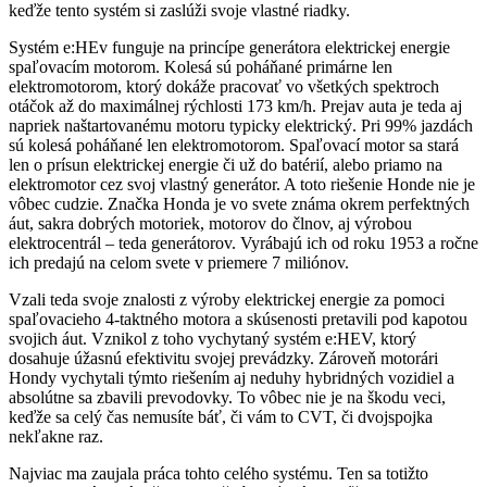
keďže tento systém si zaslúži svoje vlastné riadky.
Systém e:HEv funguje na princípe generátora elektrickej energie
spaľovacím motorom. Kolesá sú poháňané primárne len
elektromotorom, ktorý dokáže pracovať vo všetkých spektroch
otáčok až do maximálnej rýchlosti 173 km/h. Prejav auta je teda aj
napriek naštartovanému motoru typicky elektrický. Pri 99% jazdách
sú kolesá poháňané len elektromotorom. Spaľovací motor sa stará
len o prísun elektrickej energie či už do batérií, alebo priamo na
elektromotor cez svoj vlastný generátor. A toto riešenie Honde nie je
vôbec cudzie. Značka Honda je vo svete známa okrem perfektných
áut, sakra dobrých motoriek, motorov do člnov, aj výrobou
elektrocentrál – teda generátorov. Vyrábajú ich od roku 1953 a ročne
ich predajú na celom svete v priemere 7 miliónov.
Vzali teda svoje znalosti z výroby elektrickej energie za pomoci
spaľovacieho 4-taktného motora a skúsenosti pretavili pod kapotou
svojich áut. Vznikol z toho vychytaný systém e:HEV, ktorý
dosahuje úžasnú efektivitu svojej prevádzky. Zároveň motorári
Hondy vychytali týmto riešením aj neduhy hybridných vozidiel a
absolútne sa zbavili prevodovky. To vôbec nie je na škodu veci,
keďže sa celý čas nemusíte báť, či vám to CVT, či dvojspojka
nekľakne raz.
Najviac ma zaujala práca tohto celého systému. Ten sa totižto