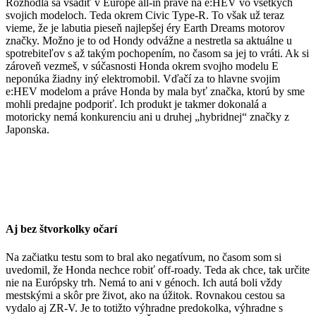
Rozhodla sa vsadiť v Európe all-in práve na e:HEV vo všetkých
svojich modeloch. Teda okrem Civic Type-R. To však už teraz
vieme, že je labutia pieseň najlepšej éry Earth Dreams motorov
značky. Možno je to od Hondy odvážne a nestretla sa aktuálne u
spotrebiteľov s až takým pochopením, no časom sa jej to vráti. Ak si
zároveň vezmeš, v súčasnosti Honda okrem svojho modelu E
neponúka žiadny iný elektromobil. Vďačí za to hlavne svojim
e:HEV modelom a práve Honda by mala byť značka, ktorú by sme
mohli predajne podporiť. Ich produkt je takmer dokonalá a
motoricky nemá konkurenciu ani u druhej „hybridnej“ značky z
Japonska.
Aj bez štvorkolky očarí
Na začiatku testu som to bral ako negatívum, no časom som si
uvedomil, že Honda nechce robiť off-roady. Teda ak chce, tak určite
nie na Európsky trh. Nemá to ani v génoch. Ich autá boli vždy
mestskými a skôr pre život, ako na úžitok. Rovnakou cestou sa
vydalo aj ZR-V. Je to totižto výhradne predokolka, výhradne s