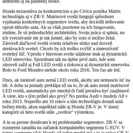
ambientu aj na palubnej doske.
Honda nezaostáva za konkurenciou a po Civicu ponúka Matrix
technológiu aj v ZR-V. Matrixové svetlá fungujú spôsobom
vypínania konkrétnych segmentov svetla, aby docielili tieňovanie
oproti idúceho auta. Ak sa však pozrieme na ich fungovanie,
zistíme, že sú jednoduchšej architektúry. Svoju prácu si splnia, no
ich vyrezávanie nie je tak jemné, ako by som si možno želal.
Zároveň diaľkové svetlá svietia relatívne nízko nad úroveň
stretávacích svetiel. Chcelo by ich trošku zvýšiť a zintenzívniť
svetelný lúč. Vpredu v hlavnom svetle nájdeme inak aj dynamickú
LED smerovku. Spomínam tak na úplne prvé auto, kde som
zároveň zažil aj Full LED svetlá a dokonca aj dynamickú smerovku.
Bolo to Ford Mondeo niekde okolo roku 2016. Ten čas ale letí.
Dnes, ak niektoré auto nemá LED svetlá, akoby ani nemuselo ísť na
trh. A doba sa pomaly preklápa už na to, že ak auto nemá matrixové
LED svetlá, automaticky pre mnohých ľudí prestáva byť zaujímavé.
A viete, kto s tým prišiel ako prvý? No predsa Audi v modely A8 v
roku 2013. Neprešlo ani 10 rokov a túto technológiu dostali autá
bežnej triedy, akou napríklad stále aj Honda ZR-V je. V danej
kategórii sú tieto svetlá stále „svetlou“ výnimkou.
A tu sa presne dostávam k tej problematike segmentov. ZR-V sa
rozmermi zaradila na začiatok kompaktného segmentu C-SUV. V
tomto segmente však Honda už jeden model má a to je práve CR-V.