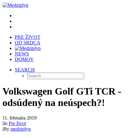
PRE ŽIVOT
OD SRDCA
NEWS
DOMOV
SEARCH
Volkswagen Golf GTi TCR -
odsúdený na neúspech?!
11. februára 2019
|
In
Pre život
|
By
medziplyn