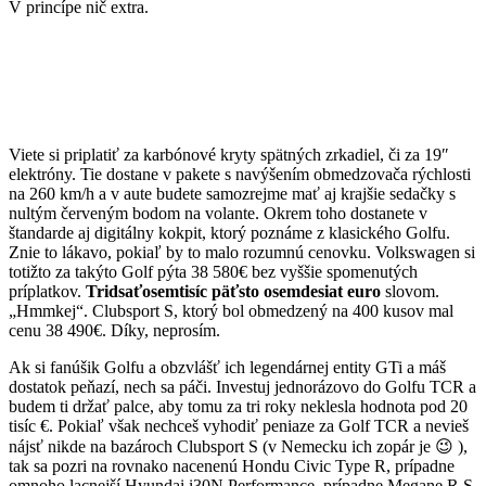
V princípe nič extra.
Viete si priplatiť za karbónové kryty spätných zrkadiel, či za 19″
elektróny. Tie dostane v pakete s navýšením obmedzovača rýchlosti
na 260 km/h a v aute budete samozrejme mať aj krajšie sedačky s
nultým červeným bodom na volante. Okrem toho dostanete v
štandarde aj digitálny kokpit, ktorý poznáme z klasického Golfu.
Znie to lákavo, pokiaľ by to malo rozumnú cenovku. Volkswagen si
totižto za takýto Golf pýta 38 580€ bez vyššie spomenutých
príplatkov.
Tridsaťosemtisíc päťsto osemdesiat euro
slovom.
„Hmmkej“. Clubsport S, ktorý bol obmedzený na 400 kusov mal
cenu 38 490€. Díky, neprosím.
Ak si fanúšik Golfu a obzvlášť ich legendárnej entity GTi a máš
dostatok peňazí, nech sa páči. Investuj jednorázovo do Golfu TCR a
budem ti držať palce, aby tomu za tri roky neklesla hodnota pod 20
tisíc €. Pokiaľ však nechceš vyhodiť peniaze za Golf TCR a nevieš
nájsť nikde na bazároch Clubsport S (v Nemecku ich zopár je 😉 ),
tak sa pozri na rovnako nacenenú Hondu Civic Type R, prípadne
omnoho lacnejší Hyundai i30N Performance, prípadne Megane R.S.