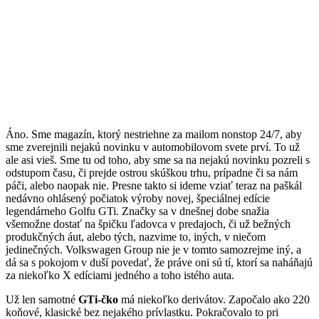
Áno. Sme magazín, ktorý nestriehne za mailom nonstop 24/7, aby
sme zverejnili nejakú novinku v automobilovom svete prví. To už
ale asi vieš. Sme tu od toho, aby sme sa na nejakú novinku pozreli s
odstupom času, či prejde ostrou skúškou trhu, prípadne či sa nám
páči, alebo naopak nie. Presne takto si ideme vziať teraz na paškál
nedávno ohlásený počiatok výroby novej, špeciálnej edície
legendárneho Golfu GTi. Značky sa v dnešnej dobe snažia
všemožne dostať na špičku ľadovca v predajoch, či už bežných
produkčných áut, alebo tých, nazvime to, iných, v niečom
jedinečných. Volkswagen Group nie je v tomto samozrejme iný, a
dá sa s pokojom v duší povedať, že práve oni sú tí, ktorí sa naháňajú
za niekoľko X edíciami jedného a toho istého auta.
Už len samotné
GTi-čko
má niekoľko derivátov. Započalo ako 220
koňové, klasické bez nejakého prívlastku. Pokračovalo to pri