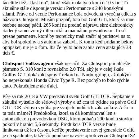
facelifte tiež „klasikou“, ktorá však mala tých koní o 10 viac. Tá
aktuálne stále disponuje verziou Performance s 240 konskými
silami. Práve od verzie Performance bola odvodená výročna edícia s
názvom Clubsport. Musím priznať, toto bol Golf GTi, ktorý sa mne
osobne naozaj páčil. 265 koní na prednú nápravu skrz elektronicky
riadený samosvorný diferenciál a manuálnu prevodovku. To sú
presne parametre, ktoré by teoreticky mali stačiť aj puristovi na to,
aby bol spokojný a s autom sa zabavil. K tomu keď pridáme pekný
optipaket, nie je o čom. Iba že by to bola zabila cena atakujúca 38
ticís €.
Clubsport Volkswagenu
však nestačil. Za Clubsport pridali ešte
písmeno S. 310 koní z rovnakého 2.0 TSi, aký je v celej škále
Golfov GTi, dokázalo spraviť rekord na Nurburgringu, až dokým
ho neprekonala Honda Civic Type R. Bez pochýb to bolo rýchle
auto. Pokračujeme ale ďalej.
Píše sa rok 2018 a VW predstavil svetu Golf GTi TCR. Šepkanie v
zákulisí vyústilo do sériovej výroby a už cca tri týždne sa práve Golf
GTi TCR sériovo vyrába pre svojich budúcich zákazníkov. A čo to
tu teda máme?! Predokolku, ktorá sa dá kombinovať len s
automatickou prevodovkou DSG, ktorú poháňa 290 koní a stovku
pokorí v hranici 5,6 sekundy. Produkcia TCR verzie bude
limitovaná už len časom, keďže predstavenie novej generácie Golfu
je na spadnutie, takže čo ponúkne navyše oproti verzii Clubsport S?