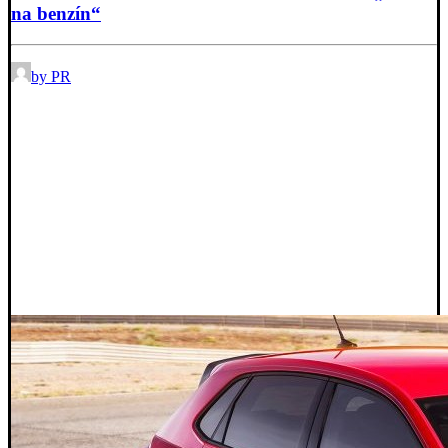
na benzín“
by PR