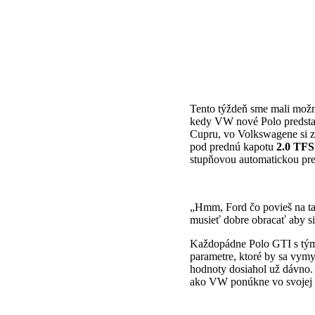
Tento týždeň sme mali možno
kedy VW nové Polo predstaví 
Cupru, vo Volkswagene si zr
pod prednú kapotu
2.0 TFS
stupňovou automatickou p
„Hmm, Ford čo povieš na tak
musieť dobre obracať aby s
Každopádne Polo GTI s tým
parametre, ktoré by sa vymy
hodnoty dosiahol už dávno. 
ako VW ponúkne vo svojej 