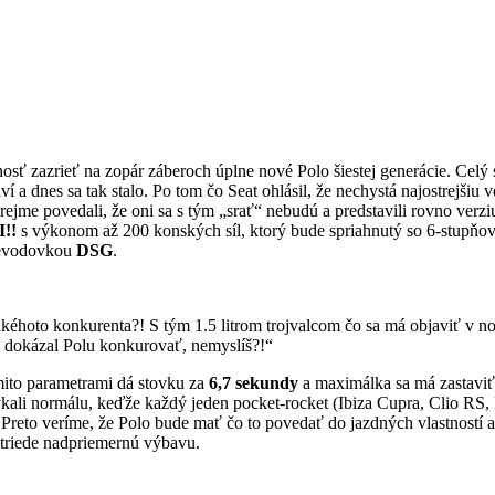
sť zazrieť na zopár záberoch úplne nové Polo šiestej generácie. Celý 
a dnes sa tak stalo. Po tom čo Seat ohlásil, že nechystá najostrejšiu ve
ejme povedali, že oni sa s tým „srať“ nebudú a predstavili rovno verz
I!!
s výkonom až 200 konských síl, ktorý bude spriahnutý so 6-stupňo
revodovkou
DSG
.
éhoto konkurenta?! S tým 1.5 litrom trojvalcom čo sa má objaviť v no
i dokázal Polu konkurovať, nemyslíš?!“
ito parametrami dá stovku za
6,7 sekundy
a maximálka sa má zastavi
kali normálu, keďže každý jeden pocket-rocket (Ibiza Cupra, Clio RS, 
Preto veríme, že Polo bude mať čo to povedať do jazdných vlastností a 
triede nadpriemernú výbavu.