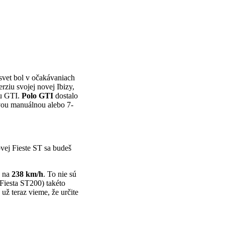
svet bol v očakávaniach
rziu svojej novej Ibizy,
iu GTI.
Polo GTI
dostalo
vou manuálnou alebo 7-
vej Fieste ST sa budeš
ť na
238 km/h
. To nie sú
Fiesta ST200) takéto
už teraz vieme, že určite