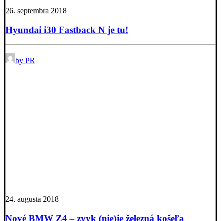
26. septembra 2018
Hyundai i30 Fastback N je tu!
by PR
24. augusta 2018
Nové BMW Z4 – zvyk (nie)je železná košeľa