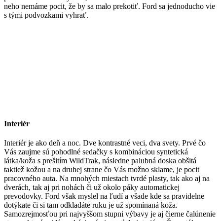
neho nemáme pocit, že by sa malo prekotiť. Ford sa jednoducho vie
s tými podvozkami vyhrať.
Interiér
Interiér je ako deň a noc. Dve kontrastné veci, dva svety. Prvé čo
Vás zaujme sú pohodlné sedačky s kombináciou syntetická
látka/koža s prešitím WildTrak, následne palubná doska obšitá
taktiež kožou a na druhej strane čo Vás možno sklame, je pocit
pracovného auta. Na mnohých miestach tvrdé plasty, tak ako aj na
dverách, tak aj pri nohách či už okolo páky automatickej
prevodovky. Ford však myslel na ľudí a všade kde sa pravidelne
dotýkate či si tam odkladáte ruku je už spomínaná koža.
Samozrejmosťou pri najvyššom stupni výbavy je aj čierne čalúnenie