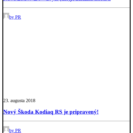
by PR
23. augusta 2018
Nový Škoda Kodiaq RS je pripravený!
by PR