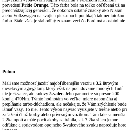
prevedení
Pride Orange
. Táto farba bola na toľko obľúbená už na
predchádzajúcej generácii, že dokonca ostatné značky ako Nissan
alebo Volkswagen na svojich pick-upoch ponúkajú takmer totožnú
farbu. Stále však je siahodlhý zoznam vecí čo Ford má a ostatní nie.
Pohon
Mali sme možnosť jazdiť najobľúbenejšiu verziu s
3.2
litrovým
dieselovým agregátom, ktorý však na počudovanie mnohých ľudí
nie je 6-valec, ale radový
5-valec
. Jeho parametre sú presne 200
koní a 470Nm. Týmto hodnotám vo veľkej miere napomáha aj
prepĺňanie turbo-dúchadlom, ale nečakajte, že Vám zrýchlenie bude
lámať väzy. To nie. Tento výkon najviac využijete v teréne alebo pri
zaťažení či už korby alebo prívesným vozíkom. Tam kde sa menšia
2.2ka upotí a máte pocit akoby sa trápila, tak 3.2ka si len jemne
odfúkne a sprievodom opojného 5-valcového zvuku napreduje hore