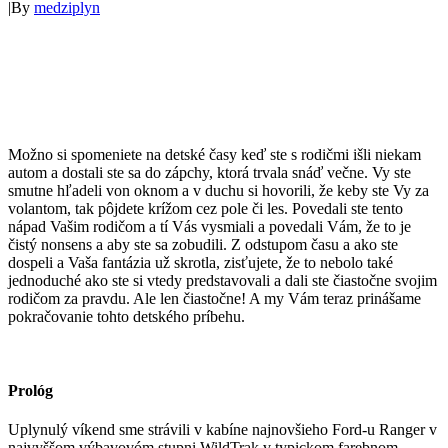
|
By
medziplyn
Možno si spomeniete na detské časy keď ste s rodičmi išli niekam
autom a dostali ste sa do zápchy, ktorá trvala snáď večne. Vy ste
smutne hľadeli von oknom a v duchu si hovorili, že keby ste Vy za
volantom, tak pôjdete krížom cez pole či les. Povedali ste tento
nápad Vašim rodičom a tí Vás vysmiali a povedali Vám, že to je
čistý nonsens a aby ste sa zobudili. Z odstupom času a ako ste
dospeli a Vaša fantázia už skrotla, zisťujete, že to nebolo také
jednoduché ako ste si vtedy predstavovali a dali ste čiastočne svojim
rodičom za pravdu. Ale len čiastočne! A my Vám teraz prinášame
pokračovanie tohto detského príbehu.
Prológ
Uplynulý víkend sme strávili v kabíne najnovšieho Ford-u Ranger v
najvyššom výbavovóm stupni WildTrak v typickom farebnom