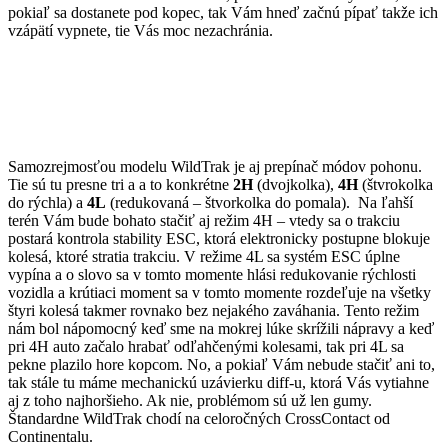
pokiaľ sa dostanete pod kopec, tak Vám hneď začnú pípať takže ich
vzápätí vypnete, tie Vás moc nezachránia.
Samozrejmosťou modelu WildTrak je aj prepínač módov pohonu.
Tie sú tu presne tri a a to konkrétne
2H
(dvojkolka),
4H
(štvrokolka
do rýchla) a
4L
(redukovaná – štvorkolka do pomala). Na ľahší
terén Vám bude bohato stačiť aj režim 4H – vtedy sa o trakciu
postará kontrola stability ESC, ktorá elektronicky postupne blokuje
kolesá, ktoré stratia trakciu. V režime 4L sa systém ESC úplne
vypína a o slovo sa v tomto momente hlási redukovanie rýchlosti
vozidla a krútiaci moment sa v tomto momente rozdeľuje na všetky
štyri kolesá takmer rovnako bez nejakého zaváhania. Tento režim
nám bol nápomocný keď sme na mokrej lúke skrížili nápravy a keď
pri 4H auto začalo hrabať odľahčenými kolesami, tak pri 4L sa
pekne plazilo hore kopcom. No, a pokiaľ Vám nebude stačiť ani to,
tak stále tu máme mechanickú uzávierku diff-u, ktorá Vás vytiahne
aj z toho najhoršieho. Ak nie, problémom sú už len gumy.
Štandardne WildTrak chodí na celoročných CrossContact od
Continentalu.