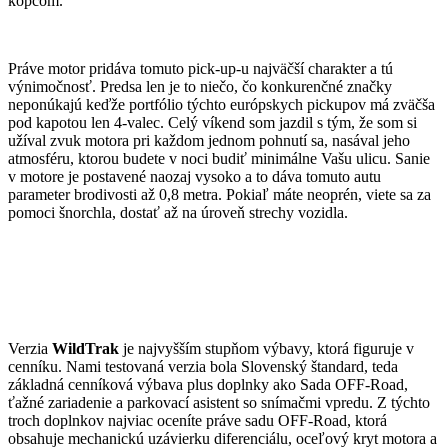
kopcom.
Práve motor pridáva tomuto pick-up-u najväčší charakter a tú
výnimočnosť. Predsa len je to niečo, čo konkurenčné značky
neponúkajú keďže portfólio týchto európskych pickupov má zväčša
pod kapotou len 4-valec. Celý víkend som jazdil s tým, že som si
užíval zvuk motora pri každom jednom pohnutí sa, nasával jeho
atmosféru, ktorou budete v noci budiť minimálne Vašu ulicu. Sanie
v motore je postavené naozaj vysoko a to dáva tomuto autu
parameter brodivosti až 0,8 metra. Pokiaľ máte neoprén, viete sa za
pomoci šnorchla, dostať až na úroveň strechy vozidla.
Verzia
WildTrak
je najvyšším stupňom výbavy, ktorá figuruje v
cenníku. Nami testovaná verzia bola Slovenský štandard, teda
základná cenníková výbava plus doplnky ako Sada OFF-Road,
ťažné zariadenie a parkovací asistent so snímačmi vpredu. Z týchto
troch doplnkov najviac oceníte práve sadu OFF-Road, ktorá
obsahuje mechanickú uzávierku diferenciálu, oceľový kryt motora a