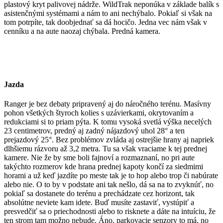
plastový kryt palivovej nádrže. WildTrak neponúka v základe balík s
asistenčnými systémami a nám to ani nechýbalo. Pokiaľ si však na
tom potrpíte, tak doobjednať sa dá hocičo. Jedna vec nám však v
cenníku a na aute naozaj chýbala. Predná kamera.
Jazda
Ranger je bez debaty pripravený aj do náročného terénu. Masívny
pohon všetkých štyroch kolies s uzávierkami, okrytovaním a
redukciami si to priam pýta. K tomu vysoká svetlá výška necelých
23 centimetrov, predný aj zadný nájazdový uhol 28° a ten
prejazdový 25°. Bez problémov zvláda aj ostrejšie hrany aj napriek
dlhšiemu rázvoru až 3,2 metra. Tu sa však vraciame k tej prednej
kamere. Nie že by sme boli fajnoví a rozmaznaní, no pri aute
takýchto rozmerov kde hrana prednej kapoty končí za siedmimi
horami a už keď jazdíte po meste tak je to hop alebo trop či nabúrate
alebo nie. O to by v podstate ani tak nešlo, dá sa na to zvyknúť, no
pokiaľ sa dostanete do terénu a prechádzate cez horizont, tak
absolútne neviete kam idete. Buď musíte zastaviť, vystúpiť a
presvedčiť sa o priechodnosti alebo to risknete a dáte na intuíciu, že
ten strom tam možno nebude. Áno, parkovacie senzory to má, no