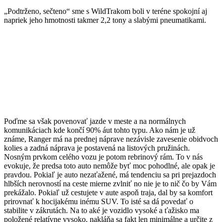
„Podtrženo, sečteno“ sme s WildTrakom boli v teréne spokojní aj
napriek jeho hmotnosti takmer 2,2 tony a slabými pneumatikami.
Poďme sa však povenovať jazde v meste a na normálnych
komunikáciach kde končí 90% áut tohto typu. Ako nám je už
známe, Ranger má na prednej náprave nezávisle zavesenie obidvoch
kolies a zadná náprava je postavená na listových pružinách.
Nosným prvkom celého vozu je potom rebrinový rám. To v nás
evokuje, že predsa toto auto nemôže byť moc pohodlné, ale opak je
pravdou. Pokiaľ je auto nezaťažené, má tendenciu sa pri prejazdoch
hlbších nerovností na ceste mierne zvlniť no nie je to nič čo by Vám
prekážalo. Pokiaľ už cestujete v aute aspoň traja, dal by sa komfort
prirovnať k hocijakému inému SUV. To isté sa dá povedať o
stabilite v zákrutách. Na to aké je vozidlo vysoké a ťažisko ma
položené relatívne vysoko, nakláňa sa fakt len minimálne a určite z