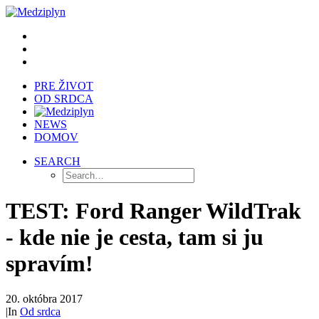
PRE ŽIVOT
OD SRDCA
NEWS
DOMOV
SEARCH
TEST: Ford Ranger WildTrak
- kde nie je cesta, tam si ju
spravím!
20. októbra 2017
|
In
Od srdca