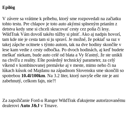
Epilóg
V závere sa vrátime k príbehu, ktorý sme rozpovedali na začiatku
tohto testu. Pre chlapov je toto auto akýmsi splneným prianím z
detstva kedy sme si chceli skracovať cesty cez polia či lesy.
WildTrak Vám dovolí takéto túžby si plniť. Ako aj nadpis hovorí,
tam kde nie je cesta tam si ju spraví. Je možné, že pokiaľ sa raz v
takej zápche ocitnete s týmto autom, tak na dve hodiny skončíte v
lese kam vedie z cesty odbočka. Po dvoch hodinách, aj keď budete
meškať niekam, bude auto celé od blata a Vy šťastný, že ste unikli
na chvíľu z reality. Ešte posledný technický parameter, za celý
víkend v kombinovanej premávke aj v meste, mimo neho či na
lúkach kúsok od Majdanu na západnom Slovensku sme skončili so
spotrebou
10.4l/100km
. Na 3.2 liter, ktorý navyše ešte nie je ani
zabehnutý, celkom fajn, nie?!
Za zapožičanie Ford-u Ranger WildTrak ďakujeme autorizovanému
dealerovi
Auto J&J
v Trnave.