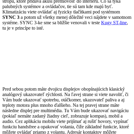
stropu, ktoré pridáva akúsi prémiovosť do interiéru. Čo sa týka
palubných systémov a ovládačov, tie sú tam kde majú byť.
Klimatizáciu viete ovládať aj fyzicky tlačítkami pod systémom
SYNC 3
a potom už všetky menej dôležité veci nájdete v samotnom
systéme. SYNC 3-ke sme sa bližšie venovali v teste
Kugy ST-line
,
tu je v princípe to isté.
Pred sebou potom máte dvojicu displejov obopínajúcich klasický
analógový ukazovateľ rýchlosti. Na ľavej strane si viete navoliť, či
Vám bude ukazovať spotrebu, otáčkomer, ukazovateľ paliva a aj
teploty motora plus mnoho ďalšieho. Na tej pravej strane máte
následne displej pre multimédia. Tu Vám bude ukazovať navigáciu
(pokiaľ nemáte zadaný žiadny cieľ, zobrazuje kompas), mobil a
audio. Cez aplikáciu mobilu viete prijímať aj rušiť hovory, vypínať
funkciu handsfree a opakovať volania, čiže základné funkcie, ktoré
môžete ovládať priamo z volantu. Adresár kontaktov môžete