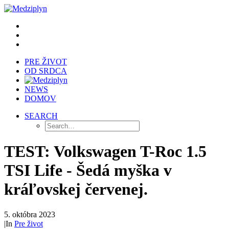
PRE ŽIVOT
OD SRDCA
NEWS
DOMOV
SEARCH
TEST: Volkswagen T-Roc 1.5
TSI Life - Šedá myška v
kráľovskej červenej.
5. októbra 2023
|
In
Pre život