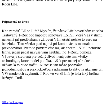
Rocu Life.
Pripravený na život
Kde zaradiť T-Roc Life? Myslím, že názov Life hovorí sám za seba.
Testovaný T-Roc pod kapotou schováva 1.5TSI, ktorá Vás v štichu
nenechá pri predbiehaní a zároveň Vám ušetrí nejaké to euro na
benzínke. Toto všetko platí najmä pri kombinácii s manuálnou
prevodovkou. Preto to poviem ešte raz, ak chcete 1.5TSI, nebuďte
leniví, jeden pedál navyše vám neublíži, no T-Rocu pomôže.
Výbava je stvorená pre bežný život, nenájdete tam všetky
technológie, ktoré model ponúka, avšak pre menej náročného
užívateľa to bude stačiť. T-Roc sa tak môže pochváliť
jednoduchosťou a praktickosťou s udržaním kvality, na akú sme pri
VW modeloch zvyknutí. T-Roc vo verzii Life je teda taký hrdina
bežných ľudí.
T-Roc
Volkswagen