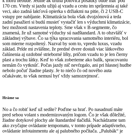
k moru nebude. Jedine ak druhá polovica posádky bude mať pod
170 cm. Vtedy si jazdu užijú aj vzadu a cestu im spríjemnia aj také
veci, ako zadná lakťová opierka s držiakmi na pitie, či 2 USB-C
vstupy pre nabíjanie. Klimatizácia bola však dvojzónová a teda
zadní pasažieri si budú musieť vystačiť len s výduchmi klimatizácie,
bez možnosti nastavenia teploty. Sme však v B-segmente, čo
znamená, že už samotné výduchy sú nadštandard. A to obzvlášť v
základnej výbave. Čo sa týka spracovania samotného interiéru, bol
som mierne rozpoltený. Nazval by som to, vpredu luxus, vzadu
základ. Príde mi zvláštne, že predné dvere dostali viac látkového
čalúnenia aj ozdobné strieborné lišty, pričom vzadu to je len čierny
plast a trochu látky. Keď to však zoberieme ako balík, spracovaniu
nemám čo vytknúť. Počas jazdy nič nevŕzgalo, ani pri hlasnej hudbe
nebolo počuť žiadne plasty. Je to niečo čo od nového auta
očakávate, to však nemusí byť vždy samozrejmosť.
Hráme sa
No a čo robiť keď už sedíte? Poďme sa hrať. Po nasadnutí máte
pred sebou volant s modernizovaným logom. Čo je však dôležité,
žiadne dotykové plochy ale štandardné tlačidlá. Nachádzame tam
ako zvyčajne ovládanie tempomatu, v tomto prípade adaptívneho,
ovládanie infotainmentu ale aj palubného počítača. „Palubák“ je