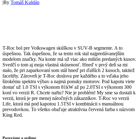
|
By
Tomáš Kuldán
T-Roc bol pre Volkswagen skúškou v SUV-B segmente. A to
úspešnou. Tak úspešnou, že sa tento rok stal najpredávanejším
modelom značky. Na konte má už viac ako milión predaných kusov.
Svedčí o tom aj moja vlastná skúsenosť. Hneď v prvý deň sa mi
stalo, že pri zaparkovaní som stál hneď pri ďalších 2 kusoch, taktiež
facelifty. Zároveň je T-Roc doslova pre každého a to vďaka jeho
širokému spektru výbav a najmä ponuky motorov. Pod kapotu viete
dostať už 1.0 TSI s výkonom 81kW až po 2.0TSI s výkonom 300
koní vo verzii R. Chcete naftu? Nie je problém! My sme sa dostali k
verzii, ktorá je pre menej náročných zákazníkov. T-Roc vo verzii
Life, ktorá má pod kapotou 1.5TSI v kombinácii s manuálnou
prevodovkou. To všetko obaľuje atraktívna červená farba s názvom
King Red.
Pozeráme a sedíme