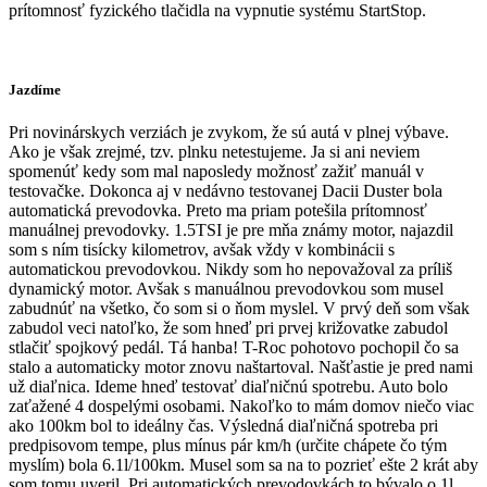
prítomnosť fyzického tlačidla na vypnutie systému StartStop.
Jazdíme
Pri novinárskych verziách je zvykom, že sú autá v plnej výbave.
Ako je však zrejmé, tzv. plnku netestujeme. Ja si ani neviem
spomenúť kedy som mal naposledy možnosť zažiť manuál v
testovačke. Dokonca aj v nedávno testovanej Dacii Duster bola
automatická prevodovka. Preto ma priam potešila prítomnosť
manuálnej prevodovky. 1.5TSI je pre mňa známy motor, najazdil
som s ním tisícky kilometrov, avšak vždy v kombinácii s
automatickou prevodovkou. Nikdy som ho nepovažoval za príliš
dynamický motor. Avšak s manuálnou prevodovkou som musel
zabudnúť na všetko, čo som si o ňom myslel. V prvý deň som však
zabudol veci natoľko, že som hneď pri prvej križovatke zabudol
stlačiť spojkový pedál. Tá hanba! T-Roc pohotovo pochopil čo sa
stalo a automaticky motor znovu naštartoval. Našťastie je pred nami
už diaľnica. Ideme hneď testovať diaľničnú spotrebu. Auto bolo
zaťažené 4 dospelými osobami. Nakoľko to mám domov niečo viac
ako 100km bol to ideálny čas. Výsledná diaľničná spotreba pri
predpisovom tempe, plus mínus pár km/h (určite chápete čo tým
myslím) bola 6.1l/100km. Musel som sa na to pozrieť ešte 2 krát aby
som tomu uveril. Pri automatických prevodovkách to bývalo o 1l