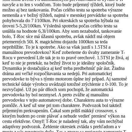
navyše a to len s vodičom. Toto bude príjemný týždeň, ktorý bude
možno aj bez tankovania. Počas celého testu sa spotreba výrazne
nemenila a v bežný týždeň, najmä v mestskej prevádzke sa spotreba
pohybovala do 7 l/100km. Pri okreskách sa spotreba hýbala na
úrovni 5-5,2l/100km. Výsledná spotreba počas celého testu sa
ustálila na hodnote 6,3l/100km. Aby som nezabudol, tankovanie
bolo, T-Roc síce má úžasnú spotrebu, avšak nádrž má objem
priemerných 50l. K magickému dojazdu 1000km sa teda
nepriblížite. To je k spotrebe. Ako sa však jazdí s 1.5TSI a
manuálnou prevodovkou? Keď zoberieme do úvahy zameranie T-
Rocu v prevedení Life tak je to to pravé orechové. 1.5TSI je živá, aj
keď to nie je pretekár, na bežný život to je ideálny spoločník.
Dynamika je dostačujúca aj keď treba predbehnúť pár áut. Žiadna
dráma ani veľké rozpočítavania sa nedejú. Pri automatickej
prevodovke to býva s týmto motorom úplne iný prípad. Aj samotné
technické údaje výrobcu uvádzajú totožné zrýchlenie z 0-100. To je
nezvyčajné. Už po pár dňoch som pochopil, že automatická
prevodovka by bol nezmysel. A preto zvážte aj manuálnu
prevodovku v tejto automatovej dobe. Charakteru auta to výrazne
pomôže. A keď už sme pri tom charaktere. Podvozok bol taktiež
príjemným prekvapením. Čakal som príliš mäkký crossover, s
ktorým budem po ceste plávať a nebude vedieť preniesť výkon na
cestu efektívne. Omyl! T-Roc je naladený tak, aby vám nechýbal
adaptívny podvozok. Žehlenie okresiek zvláda s prehľadom a v
meste z vás nevytrasie dušu. Zas a znovu sa prejavuje zameranie T-