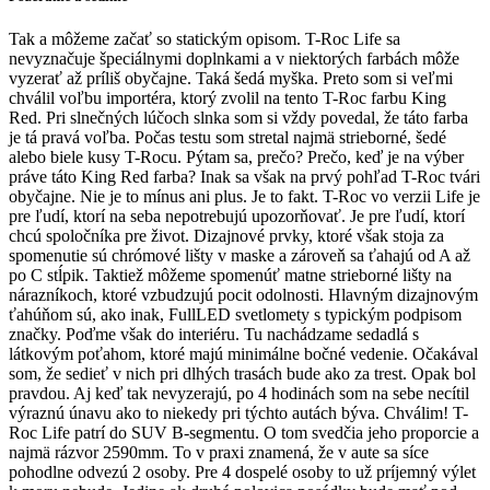
Tak a môžeme začať so statickým opisom. T-Roc Life sa
nevyznačuje špeciálnymi doplnkami a v niektorých farbách môže
vyzerať až príliš obyčajne. Taká šedá myška. Preto som si veľmi
chválil voľbu importéra, ktorý zvolil na tento T-Roc farbu King
Red. Pri slnečných lúčoch slnka som si vždy povedal, že táto farba
je tá pravá voľba. Počas testu som stretal najmä strieborné, šedé
alebo biele kusy T-Rocu. Pýtam sa, prečo? Prečo, keď je na výber
práve táto King Red farba? Inak sa však na prvý pohľad T-Roc tvári
obyčajne. Nie je to mínus ani plus. Je to fakt. T-Roc vo verzii Life je
pre ľudí, ktorí na seba nepotrebujú upozorňovať. Je pre ľudí, ktorí
chcú spoločníka pre život. Dizajnové prvky, ktoré však stoja za
spomenutie sú chrómové lišty v maske a zároveň sa ťahajú od A až
po C stĺpik. Taktiež môžeme spomenúť matne strieborné lišty na
nárazníkoch, ktoré vzbudzujú pocit odolnosti. Hlavným dizajnovým
ťahúňom sú, ako inak, FullLED svetlomety s typickým podpisom
značky. Poďme však do interiéru. Tu nachádzame sedadlá s
látkovým poťahom, ktoré majú minimálne bočné vedenie. Očakával
som, že sedieť v nich pri dlhých trasách bude ako za trest. Opak bol
pravdou. Aj keď tak nevyzerajú, po 4 hodinách som na sebe necítil
výraznú únavu ako to niekedy pri týchto autách býva. Chválim! T-
Roc Life patrí do SUV B-segmentu. O tom svedčia jeho proporcie a
najmä rázvor 2590mm. To v praxi znamená, že v aute sa síce
pohodlne odvezú 2 osoby. Pre 4 dospelé osoby to už príjemný výlet