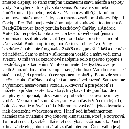
zmesou displeju so štandardnými ukazatelmi stavu nádrže a teploty
vody. Na výber sú tri štýly zobrazenia. Popravde som nebol
fanúšikom ani jedného, avšak zväčša som zvolil štýl, ktorému
dominoval otáčkomer. Tu by som možno zvážil príplatkový Digital
Cockpit Pro. Palubnej doske dominuje príplatkový infotainment 8″
Ready2Discover, ktorý ponúka bezdrôtový CarPlay a Android
Auto. Čo ma potešilo bola absencia bezdrôtového nabíjania v
kombinácii bezdrôtového CarPlayu, odkladací priestor na mobil
však zostal. Budem úprímný, moc často sa mi nestáva, že by
bezdrôtové nabíjanie fungovalo. Zväčša ma „poteší“ hláška o chybe
pri nabíjaní. Sám to mám v súkromnom vozidle a mám voči tomu
averziu. U mňa však bezdrôtové nabíjanie bolo napevno spojené s
bezdrôtovým zrkadlením. V infotainmente Ready2Discover je
taktiež možné dodatočne zakúpiť navigáciu. Inak Vám bude musieť
stačiť navigácia premietaná cez spomenuté služby. Popravde som
niečo iné ako CarPlay na displeji ani nemal zobrazené. Samozrejme
s výnimkou nastavovania vozidla. Aktivovať a prispôsobiť si
môžete napríklad asistentov, ktorých výbava Life ponúka. Ide o
adaptívny tempomat, udržiavanie v pruhoch či sledovanie únavy
vodiča. Vec na ktorú som už zvyknutý a počas týždňa mi chýbala,
bolo sledovanie mŕtveho uhla. Mierne ma zaskočila jeho absencia v
inak dostatočne vybavenom aute. Hneď pod infotainmentom
nachádzame ovládanie dvojzónovej klimatizácie, ktorá je dotyková.
Tu mi absencia fyzických tlačidiel nechýbala, skôr naopak. Panel
klimatizácie elegantne dotváral vzhľad interiéru. Čo chválim je aj