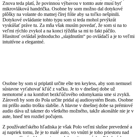
Znova teda platí, že povinnou výbavou v tomto aute musí byť
mikrovláková handrička. Osobne by som možno dal dotykové
plôšky na volante do matnej čírej fólie aby sa toľko nešpinili.
Dotykové ovládanie tohto typu som si teda mohol prvýkrát
vyskúšať práve tu. Za mňa však musím povedať, že som si na to
veľmi rýchlo zvykol a na konci týždňa sa mi to fakt páčilo.
Hlasitosť ovládaš jednoducho „slajdnutím“ po ovládačí a je to veľmi
intuitívne a elegantné.
Osobne by som si priplatil určite ešte ten keyless, aby som nemusel
sústavne vyťahovať kľúč z vačku. Je to v dnešnej dobe už
nemotorné a na komfort bezkľúčového odomykania sme si zvykli.
Zároveň by som do Pola určite pridal aj audiosystém Beats. Osobne
mi prišlo audio trošku slabšie. A hlavne v dnešnej dobe sa prémiové
audio dáva už takmer do všetkého možného, takže akonáhle nie je v
aute, hneď ten rozdiel počujem.
Z používateľského hľadiska je však Polo veľmi slušne prevedené a
aj napriek tomu, že je to malé auto, vo vnútri je toho priestoru nad