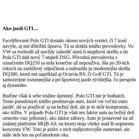
Ako jazdí GTI…
Faceliftované Polo GTI dostalo okrem nových svetiel, či 7 koní
navyše, aj inú dôležitú úpravu. Tá sa dotkla totižto prevodovky. Vo
VW sa rozhodli už navždy zahodiť starú 6-stupňovú skriňu a do
Pola GTI dali nový 7-stupeň DSG. Pôvodná prevodovka s
označením DQ250 sa teda konečne už nepoužíva, išla po 20-tich
rokoch na zaslúžený odpočinok a nahradila ju modernejšia skriňa
DQ380, ktorú má napríklad aj Octavia RS, či Golf GTI. Tá je
samozrejme rozumnejšia a pri športovej jazde rýchlejšia, čo prespelo
aj dynamike.
Buďme však k sebe totálne úprimný. Polo GTI nie je hothatch.
Tento pseudonym totižto predstavuje auto, ktoré vie veľmi ostro
jazdiť, dá sa používať aj na bežný deň, ale je to skôr kompromis,
ako túžba. V prípade Pola GTI je však ten faktor auta na bežný deň
omnoho viac prítomný, ako faktor zábavy. Auto je postavené na už
známej platforme MQB A0, na ktorej stoja všetky autá B-segmentu
koncernu VW. Toto je práve z nich najšportovejšie zamerané, ale
stále skôr len na poľahodenie oka.