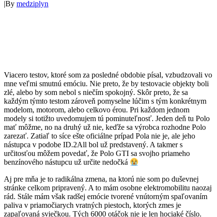
|
By
medziplyn
Viacero testov, ktoré som za posledné obdobie písal, vzbudzovali vo
mne veľmi smutnú emóciu. Nie preto, že by testovacie objekty boli
zlé, alebo by som nebol s niečím spokojný. Skôr preto, že sa
každým týmto testom zároveň pomyselne lúčim s tým konkrétnym
modelom, motorom, alebo celkovo érou. Pri každom jednom
modely si totižto uvedomujem tú pominuteľnosť. Jeden deň tu Polo
mať môžme, no na druhý už nie, keďže sa výrobca rozhodne Polo
zarezať. Zatiaľ to síce ešte oficiálne prípad Pola nie je, ale jeho
nástupca v podobe ID.2All bol už predstavený. A takmer s
určitosťou môžem povedať, že Polo GTI sa svojho priameho
benzínového nástupcu už určite nedočká
Aj pre mňa je to radikálna zmena, na ktorú nie som po duševnej
stránke celkom pripravený. A to mám osobne elektromobilitu naozaj
rád. Stále mám však radšej emócie tvorené vnútorným spaľovaním
paliva v priamočiarych vratných piestoch, ktorých zmes je
zapaľovaná sviečkou. Tých 6000 otáčok nie je len hociaké číslo.