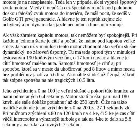
motora je na nezaplatenie. Teda len v prípade, ak si vypneš športový
zvuk motora. Vtedy ti nepúšťa cez špeciálny reprák pod palubnou
doskou falošný zvuk motora do interiéru, že máš pocit, že sedíš v
Golfe GTI prvej generácie. A hlavne je ten reprák zrejme zle
uchytený a pri dynamickej jazde nechutne a hnusno rezonuje.
Ak však zhrniem kapitolu motora, tak nemôžem byť spokojnejší. Pri
každom jednom štarte je cítiť a počuť, že máme pod kapotou veľké
srdce. Ja som už v minulosti tento motor zhodnotil ako veľmi slušne
dynamický, no zároveň úsporný. Tu má teda oproti tým v minulosti
testovaným 190 koňovým verziám, o 17 koní naviac a hlavne je
cítiť hmotnosť malého auta. Samotná hmotnosť je cítiť aj pri
spotrebe, ktorá sa v meste dá ukočírovať pod 8 litrov a mimo mesta
bez problémov jazdí za 5.6 litra. Akonáhle si ideš užiť zopár zákrut,
tak stúpne spotreba na nie tragických 10.5 litra.
Jeho zrýchlenie z 0 na 100 je veľmi slušné a pokorí túto hranicu za
nami odmeraných 6.4 sekundy. Motor stratí trošku paru nad 180
km/h, ale stále dokáže potiahnuť až do 250 km/h. Čiže na takto
maličké auto nie je ani zrýchlenie z 0 na 200 za 27.1 sekundy zlé.
Pri pružnom zrýchlení z 80 na 120 km/h na 4-ke, či 5-ke je zas cítiť
väčší intercooler a výraznejší turbolag a tak na 4-ke to dalo za 5.8
sekundy a na 5-ke za rovných 7 sekúnd.