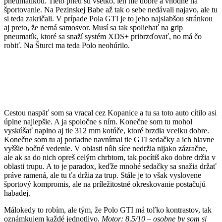
pneumatikou. Tieto pneu sú všetko, len nie dobré a vhodné na
športovanie. Na Pezinskej Babe až tak o sebe nedávali najavo, ale tu
si teda zakričali. V prípade Pola GTI je to jeho najslabšou stránkou
aj preto, že nemá samosvor. Musí sa tak spoliehať na grip
pneumatík, ktoré sa snaží systém XDS+ pribrzďovať, no má čo
robiť. Na Šturci ma teda Polo neohúrilo.
Cestou naspäť som sa vracal cez Kopanice a tu sa toto auto cítilo asi
úplne najlepšie. A ja spoločne s ním. Konečne som tu mohol
vyskúšať naplno aj tie 312 mm kotúče, ktoré brzdia vcelku dobre.
Konečne som tu aj poriadne navnímal tie GTI sedačky a ich hlavne
vyššie bočné vedenie. V oblasti nôh síce nedržia nijako zázračne,
ale ak sa do nich opreš celým chrbtom, tak pocítiš ako dobre držia v
oblasti trupu. A to je paradox, keďže mnohé sedačky sa snažia držať
práve ramená, ale tu ťa držia za trup. Stále je to však vyslovene
športový kompromis, ale na príležitostné okreskovanie postačujú
habadej.
Málokedy to robím, ale tým, že Polo GTI má toľko kontrastov, tak
oznámkujem každé jednotlivo.
Motor: 8.5/10 – osobne by som si