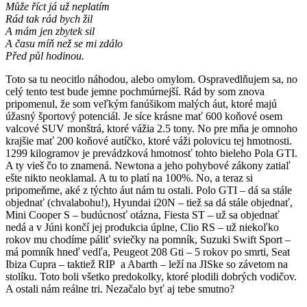
Může říct já už neplatím
Rád tak rád bych žil
A mám jen zbytek sil
A času míň než se mi zdálo
Před půl hodinou.
Toto sa tu neocitlo náhodou, alebo omylom. Ospravedlňujem sa, no
celý tento test bude jemne pochmúrnejší. Rád by som znova
pripomenul, že som veľkým fanúšikom malých áut, ktoré majú
úžasný športový potenciál. Je síce krásne mať 600 koňové osem
valcové SUV monštrá, ktoré vážia 2.5 tony. No pre mňa je omnoho
krajšie mať 200 koňové autíčko, ktoré váži polovicu tej hmotnosti.
1299 kilogramov je prevádzková hmotnosť tohto bieleho Pola GTI.
A ty vieš čo to znamená. Newtona a jeho pohybové zákony zatiaľ
ešte nikto neoklamal. A tu to platí na 100%. No, a teraz si
pripomeňme, aké z týchto áut nám tu ostali. Polo GTI – dá sa stále
objednať (chvalabohu!), Hyundai i20N – tiež sa dá stále objednať,
Mini Cooper S – budúcnosť otázna, Fiesta ST – už sa objednať
nedá a v Júni končí jej produkcia úplne, Clio RS – už niekoľko
rokov mu chodíme páliť sviečky na pomník, Suzuki Swift Sport –
má pomník hneď vedľa, Peugeot 208 Gti – 5 rokov po smrti, Seat
Ibiza Cupra – taktiež RIP a Abarth – leží na JISke so závetom na
stolíku. Toto boli všetko predokolky, ktoré plodili dobrých vodičov.
A ostali nám reálne tri. Nezačalo byť aj tebe smutno?