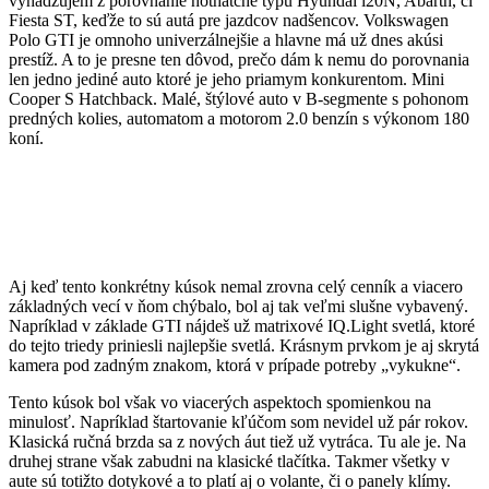
vyhadzujem z porovnanie hothatche typu Hyundai i20N, Abarth, či
Fiesta ST, keďže to sú autá pre jazdcov nadšencov. Volkswagen
Polo GTI je omnoho univerzálnejšie a hlavne má už dnes akúsi
prestíž. A to je presne ten dôvod, prečo dám k nemu do porovnania
len jedno jediné auto ktoré je jeho priamym konkurentom. Mini
Cooper S Hatchback. Malé, štýlové auto v B-segmente s pohonom
predných kolies, automatom a motorom 2.0 benzín s výkonom 180
koní.
Aj keď tento konkrétny kúsok nemal zrovna celý cenník a viacero
základných vecí v ňom chýbalo, bol aj tak veľmi slušne vybavený.
Napríklad v základe GTI nájdeš už matrixové IQ.Light svetlá, ktoré
do tejto triedy priniesli najlepšie svetlá. Krásnym prvkom je aj skrytá
kamera pod zadným znakom, ktorá v prípade potreby „vykukne“.
Tento kúsok bol však vo viacerých aspektoch spomienkou na
minulosť. Napríklad štartovanie kľúčom som nevidel už pár rokov.
Klasická ručná brzda sa z nových áut tiež už vytráca. Tu ale je. Na
druhej strane však zabudni na klasické tlačítka. Takmer všetky v
aute sú totižto dotykové a to platí aj o volante, či o panely klímy.