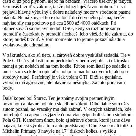
časti či už pod plynom, alebo na brzdách. Viacero úsekov je takých,
že musíš brzdiť v zákrute, takže dobrzďuješ ľavou nohou. Tu sa
prejavil hlavne výbušný a dobre naladený motor v strednom pásme
otáčok. Nemá zmysel ho extra točiť do červeného pásma, keďže
najviac sily má pocitovo pri cca 2500 až 4000 otáčkach. Pri
obmedzovači sa prejavil neduh DSG, kedy sa rozhodne sama
preradiť a častokrát ty preradiť nechceš, lebo vieš, že ide zákruta, do
ktorej budeš brzdiť. V tom momente ti to jemne pokazí náladu a
vyplavovanie adrenalínu.
V zákrutách, ako sú tieto, si zároveň dobre vyskúšaš sedadlá. Tie v
Pole GTI sú v oblasti trupu perfektné, v bedrovej oblasti už trošku
menej a pri nohách sú na tom horšie. Riťou som lietal po sedadle a
musel som sa kde tu opierať s nohou o madlo na dverách, alebo o
stredový tunel. Perfektný je však volant GTI. Drží sa geniálne,
vybratia má agresívne, ale hlavne sa nešmýka. Za toto pridávam
body.
Ďalší kopec bol Šturec. Ten je známy svojim premenlivým
povrchom a hlavne bohatou skladbou zákrut. Dlhé tiahle som už s
autom poznal, no vracáky mu dali zabrať. V ostrých zákrutách, kde
potrebuješ na apexe a výjazde čo najviac gripu boli slabou stránkou
Pola GTI. Kameňom úrazu bolo aj sériové obutie, ktoré jasne dáva
najavo, kde si výrobca toto auto predstavuje. Obuté sme mali totižto
Michelin Primacy 3 navyše na 17″ diskoch kolies, s vyššou