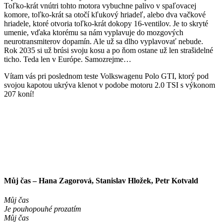
Toľko-krát vnútri tohto motora vybuchne palivo v spaľovacej
komore, toľko-krát sa otočí kľukový hriadeľ, alebo dva vačkové
hriadele, ktoré otvoria toľko-krát dokopy 16-ventilov. Je to skryté
umenie, vďaka ktorému sa nám vyplavuje do mozgových
neurotransmiterov dopamín. Ale už sa dlho vyplavovať nebude.
Rok 2035 si už brúsi svoju kosu a po ňom ostane už len strašidelné
ticho. Teda len v Európe. Samozrejme…
Vítam vás pri poslednom teste Volkswagenu Polo GTI, ktorý pod
svojou kapotou ukrýva klenot v podobe motoru 2.0 TSI s výkonom
207 koní!
Můj čas – Hana Zagorová, Stanislav Hložek, Petr Kotvald
Můj čas
Je pouhopouhé prozatím
Můj čas