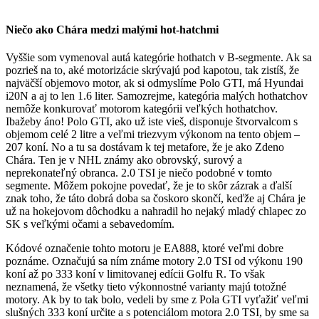
Niečo ako Chára medzi malými hot-hatchmi
Vyššie som vymenoval autá kategórie hothatch v B-segmente. Ak sa
pozrieš na to, aké motorizácie skrývajú pod kapotou, tak zistíš, že
najväčší objemovo motor, ak si odmyslíme Polo GTI, má Hyundai
i20N a aj to len 1.6 liter. Samozrejme, kategória malých hothatchov
nemôže konkurovať motorom kategórii veľkých hothatchov.
Ibažeby áno! Polo GTI, ako už iste vieš, disponuje štvorvalcom s
objemom celé 2 litre a veľmi triezvym výkonom na tento objem –
207 koní. No a tu sa dostávam k tej metafore, že je ako Zdeno
Chára. Ten je v NHL známy ako obrovský, surový a
neprekonateľný obranca. 2.0 TSI je niečo podobné v tomto
segmente. Môžem pokojne povedať, že je to skôr zázrak a ďalší
znak toho, že táto dobrá doba sa čoskoro skončí, keďže aj Chára je
už na hokejovom dôchodku a nahradil ho nejaký mladý chlapec zo
SK s veľkými očami a sebavedomím.
Kódové označenie tohto motoru je EA888, ktoré veľmi dobre
poznáme. Označujú sa ním známe motory 2.0 TSI od výkonu 190
koní až po 333 koní v limitovanej edícii Golfu R. To však
neznamená, že všetky tieto výkonnostné varianty majú totožné
motory. Ak by to tak bolo, vedeli by sme z Pola GTI vyťažiť veľmi
slušných 333 koní určite a s potenciálom motora 2.0 TSI, by sme sa