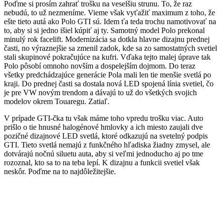
Poďme si prosím zahrať trošku na veselšiu strunu. To, že raz
nebudú, to už nezmeníme. Vieme však vyťažiť maximum z toho, že
ešte tieto autá ako Polo GTI sú. Idem ťa teda trochu namotivovať na
to, aby si si jedno išiel kúpiť aj ty. Samotný model Polo prekonal
minulý rok facelift. Modernizácia sa dotkla hlavne dizajnu prednej
časti, no výraznejšie sa zmenil zadok, kde sa zo samostatných svetiel
stali skupinové pokračujúce na kufri. Vďaka tejto malej úprave tak
Polo pôsobí omnoho novším a dospelejším dojmom. Do teraz
všetky predchádzajúce generácie Pola mali len tie menšie svetlá po
kraji. Do prednej časti sa dostala nová LED spojená línia svetiel, čo
je pre VW novým trendom a dávajú to už do všetkých svojich
modelov okrem Touaregu. Zatiaľ.
V prípade GTI-čka tu však máme toho vpredu trošku viac. Auto
prišlo o tie hnusné halogénové hmlovky a ich miesto zaujali dve
pozičné dizajnové LED svetlá, ktoré odkazujú na svetelný podpis
GTI. Tieto svetlá nemajú z funkčného hľadiska žiadny zmysel, ale
dotvárajú nočnú siluetu auta, aby si veľmi jednoducho aj po tme
rozoznal, kto sa to na teba lepí. K dizajnu a funkcii svetiel však
neskôr. Poďme na to najdôležitejšie.