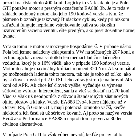
pozreli na čísla okolo 400 koní. Logicky to však tak nie je a Polo
GTI používa motor s presným označením EA888 3b. Je to teda v
základe podobný motor, ako jeho 190 koňová verzia s tým, že
písmeno b označuje takzvaný Budackov cyklus, kedy pri nízkom
zaťažení funguje nepriame vstrekovanie paliva so skorším
uzatvorením sacieho ventilu, ešte predtým, ako piest dosiahne hornej
úvrate.
Vďaka tomu je motor samozrejme hospodárnejší. V prípade nášho
Pola bol jemne naladený chlapcami z VW na súčasných 207 koní, a
technologická zmena sa dotkla len medzichladiču stlačeného
vzduchu, ktorý je o 16% väčší, ako v prípade 190 koňovej verzie.
Motor dosahuje maximálny krútiaci moment 320 Nm. Ak som pátral
po možnostiach ladenia tohto motora, tak nie je toho až toľko, ako
by si človek myslel pri 2.0 TSI. Jeho zdravý strop je na úrovni 245
koní od APR. Ak chce ísť človek vyššie, vyžaduje sa výmena
sériového výfuku, intercoolera, sania a vieš sa dostať na 270 koní.
Viac sa však už neodporúča z dôvodu štandardných zliatinových
ojníc, piestov a kľuky. Verzie EA888 Evo4, ktoré nájdeme už v
Octavii RS, či Golfe GTI, majú potenciál omnoho väčší, keďže
niektoré z ich častí sú už sériovo kované. Aj preto sa nazýva verzia
Evo4 ako Performance EA888 a naproti tomu je verzia 3b len
civilnou alternatívou.
V prípade Pola GTI to však vôbec nevadí, keďže prejav tohto