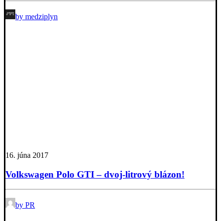
by medziplyn
16. júna 2017
Volkswagen Polo GTI – dvoj-litrový blázon!
by PR