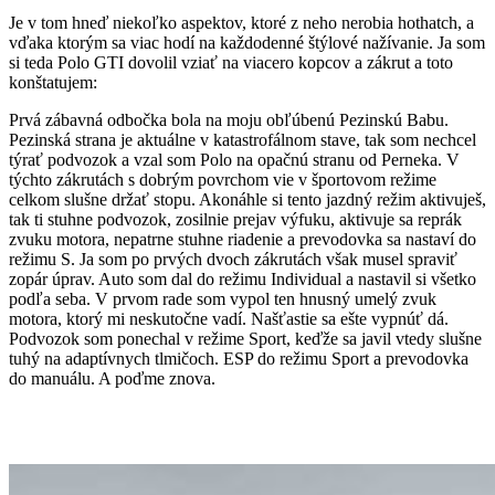
Je v tom hneď niekoľko aspektov, ktoré z neho nerobia hothatch, a
vďaka ktorým sa viac hodí na každodenné štýlové nažívanie. Ja som
si teda Polo GTI dovolil vziať na viacero kopcov a zákrut a toto
konštatujem:
Prvá zábavná odbočka bola na moju obľúbenú Pezinskú Babu.
Pezinská strana je aktuálne v katastrofálnom stave, tak som nechcel
týrať podvozok a vzal som Polo na opačnú stranu od Perneka. V
týchto zákrutách s dobrým povrchom vie v športovom režime
celkom slušne držať stopu. Akonáhle si tento jazdný režim aktivuješ,
tak ti stuhne podvozok, zosilnie prejav výfuku, aktivuje sa reprák
zvuku motora, nepatrne stuhne riadenie a prevodovka sa nastaví do
režimu S. Ja som po prvých dvoch zákrutách však musel spraviť
zopár úprav. Auto som dal do režimu Individual a nastavil si všetko
podľa seba. V prvom rade som vypol ten hnusný umelý zvuk
motora, ktorý mi neskutočne vadí. Našťastie sa ešte vypnúť dá.
Podvozok som ponechal v režime Sport, keďže sa javil vtedy slušne
tuhý na adaptívnych tlmičoch. ESP do režimu Sport a prevodovka
do manuálu. A poďme znova.