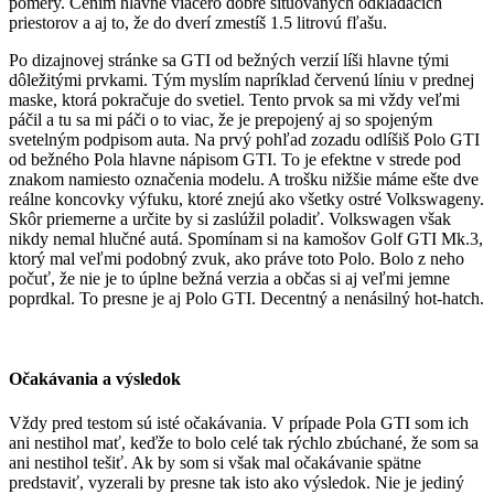
pomery. Cením hlavne viacero dobre situovaných odkladacích
priestorov a aj to, že do dverí zmestíš 1.5 litrovú fľašu.
Po dizajnovej stránke sa GTI od bežných verzií líši hlavne tými
dôležitými prvkami. Tým myslím napríklad červenú líniu v prednej
maske, ktorá pokračuje do svetiel. Tento prvok sa mi vždy veľmi
páčil a tu sa mi páči o to viac, že je prepojený aj so spojeným
svetelným podpisom auta. Na prvý pohľad zozadu odlíšiš Polo GTI
od bežného Pola hlavne nápisom GTI. To je efektne v strede pod
znakom namiesto označenia modelu. A trošku nižšie máme ešte dve
reálne koncovky výfuku, ktoré znejú ako všetky ostré Volkswageny.
Skôr priemerne a určite by si zaslúžil poladiť. Volkswagen však
nikdy nemal hlučné autá. Spomínam si na kamošov Golf GTI Mk.3,
ktorý mal veľmi podobný zvuk, ako práve toto Polo. Bolo z neho
počuť, že nie je to úplne bežná verzia a občas si aj veľmi jemne
poprdkal. To presne je aj Polo GTI. Decentný a nenásilný hot-hatch.
Očakávania a výsledok
Vždy pred testom sú isté očakávania. V prípade Pola GTI som ich
ani nestihol mať, keďže to bolo celé tak rýchlo zbúchané, že som sa
ani nestihol tešiť. Ak by som si však mal očakávanie spätne
predstaviť, vyzerali by presne tak isto ako výsledok. Nie je jediný