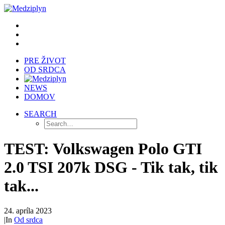
PRE ŽIVOT
OD SRDCA
NEWS
DOMOV
SEARCH
TEST: Volkswagen Polo GTI
2.0 TSI 207k DSG - Tik tak, tik
tak...
24. apríla 2023
|
In
Od srdca