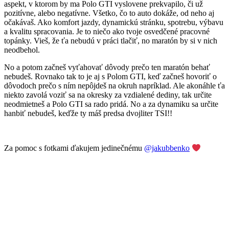
aspekt, v ktorom by ma Polo GTI vyslovene prekvapilo, či už
pozitívne, alebo negatívne. Všetko, čo to auto dokáže, od neho aj
očakávaš. Ako komfort jazdy, dynamickú stránku, spotrebu, výbavu
a kvalitu spracovania. Je to niečo ako tvoje osvedčené pracovné
topánky. Vieš, že ťa nebudú v práci tlačiť, no maratón by si v nich
neodbehol.
No a potom začneš vyťahovať dôvody prečo ten maratón behať
nebudeš. Rovnako tak to je aj s Polom GTI, keď začneš hovoriť o
dôvodoch prečo s ním nepôjdeš na okruh napríklad. Ale akonáhle ťa
niekto zavolá voziť sa na okresky za vzdialené dediny, tak určite
neodmietneš a Polo GTI sa rado pridá. No a za dynamiku sa určite
hanbiť nebudeš, keďže ty máš predsa dvojliter TSI!!
Za pomoc s fotkami ďakujem jedinečnému
@jakubbenko