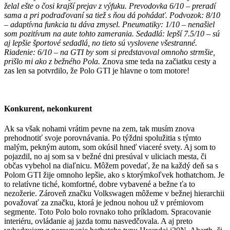
želal ešte o čosi krajší prejav z výfuku. Prevodovka 6/10 – preradí
sama a pri podraďovaní sa tiež s ňou dá pohádať. Podvozok: 8/10
– adaptívna funkcia tu dáva zmysel. Pneumatiky: 1/10 – nenašiel
som pozitívum na aute tohto zamerania. Sedadlá: lepší 7.5/10 – sú
aj lepšie športové sedadlá, no tieto sú vyslovene všestranné.
Riadenie: 6/10 – na GTI by som si predstavoval omnoho strmšie,
prišlo mi ako z bežného Pola.
Znova sme teda na začiatku cesty a
zas len sa potvrdilo, že Polo GTI je hlavne o tom motore!
Konkurent, nekonkurent
Ak sa však nohami vrátim pevne na zem, tak musím znova
prehodnotiť svoje porovnávania. Po týždni spolužitia s týmto
malým, pekným autom, som okúsil hneď viaceré svety. Aj som to
pojazdil, no aj som sa v bežné dni presúval v uliciach mesta, či
občas vybehol na diaľnicu. Môžem povedať, že na každý deň sa s
Polom GTI žije omnoho lepšie, ako s ktorýmkoľvek hothatchom. Je
to relatívne tiché, komfortné, dobre vybavené a bežne ťa to
nezožerie. Zároveň značku Volkswagen môžeme v bežnej hierarchii
považovať za značku, ktorá je jednou nohou už v prémiovom
segmente. Toto Polo bolo rovnako toho príkladom. Spracovanie
interiéru, ovládanie aj jazda tomu nasvedčovala. A aj preto