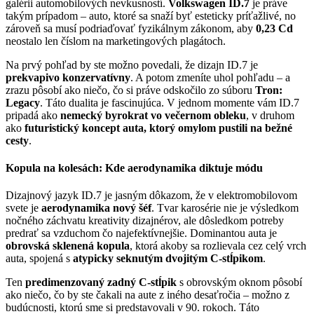
galérii automobilových nevkusností.
Volkswagen ID.7
je práve
takým prípadom – auto, ktoré sa snaží byť esteticky príťažlivé, no
zároveň sa musí podriaďovať fyzikálnym zákonom, aby
0,23 Cd
neostalo len číslom na marketingových plagátoch.
Na prvý pohľad by ste možno povedali, že dizajn ID.7 je
prekvapivo konzervatívny
. A potom zmeníte uhol pohľadu – a
zrazu pôsobí ako niečo, čo si práve odskočilo zo súboru
Tron:
Legacy
. Táto dualita je fascinujúca. V jednom momente vám ID.7
pripadá ako
nemecký byrokrat vo večernom obleku
, v druhom
ako
futuristický koncept auta, ktorý omylom pustili na bežné
cesty
.
Kopula na kolesách: Kde aerodynamika diktuje módu
Dizajnový jazyk ID.7 je jasným dôkazom, že v elektromobilovom
svete je
aerodynamika nový šéf
. Tvar karosérie nie je výsledkom
nočného záchvatu kreativity dizajnérov, ale dôsledkom potreby
predrať sa vzduchom čo najefektívnejšie. Dominantou auta je
obrovská sklenená kopula
, ktorá akoby sa rozlievala cez celý vrch
auta, spojená s
atypicky seknutým dvojitým C-stĺpikom
.
Ten
predimenzovaný zadný C-stĺpik
s obrovským oknom pôsobí
ako niečo, čo by ste čakali na aute z iného desaťročia – možno z
budúcnosti, ktorú sme si predstavovali v 90. rokoch. Táto