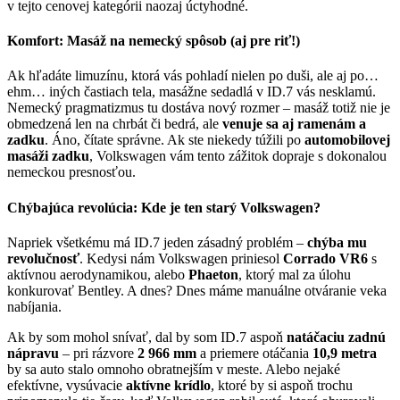
v tejto cenovej kategórii naozaj úctyhodné.
Komfort: Masáž na nemecký spôsob (aj pre riť!)
Ak hľadáte limuzínu, ktorá vás pohladí nielen po duši, ale aj po…
ehm… iných častiach tela, masážne sedadlá v ID.7 vás nesklamú.
Nemecký pragmatizmus tu dostáva nový rozmer – masáž totiž nie je
obmedzená len na chrbát či bedrá, ale
venuje sa aj ramenám a
zadku
. Áno, čítate správne. Ak ste niekedy túžili po
automobilovej
masáži zadku
, Volkswagen vám tento zážitok dopraje s dokonalou
nemeckou presnosťou.
Chýbajúca revolúcia: Kde je ten starý Volkswagen?
Napriek všetkému má ID.7 jeden zásadný problém –
chýba mu
revolučnosť
. Kedysi nám Volkswagen priniesol
Corrado VR6
s
aktívnou aerodynamikou, alebo
Phaeton
, ktorý mal za úlohu
konkurovať Bentley. A dnes? Dnes máme manuálne otváranie veka
nabíjania.
Ak by som mohol snívať, dal by som ID.7 aspoň
natáčaciu zadnú
nápravu
– pri rázvore
2 966 mm
a priemere otáčania
10,9 metra
by sa auto stalo omnoho obratnejším v meste. Alebo nejaké
efektívne, vysúvacie
aktívne krídlo
, ktoré by si aspoň trochu