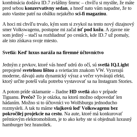
kombinácia dodáva ID.7 zvláštny šmrnc – chvíľu si myslíte, že máte
pred sebou
konzervatívny sedan
, a hneď nato vám napadne, že to
auto vlastne patrí na obálku nejakého
sci-fi magazínu
.
A hoci mi chvíľu trvalo, kým som si zvykol na tento nový dizajnový
smer Volkswagenu, postupne mi začal
ísť pod kožu
. A zjavne nie
som jediný – stačí sa rozhliadnuť po cestách, kde ID.7 už pomaly,
ale isto získava svoje miesto.
Svetlá: Keď luxus naráža na firemné účtovníctvo
Jedným z prvkov, ktoré vás hneď udrú do očí, sú
svetlá IQ.Light
prepojené
svetelnou lištou
a svietiacim znakom VW. Vyzerajú
moderne, dávajú autu dynamický výraz a večer vytvárajú efekt,
ktorý určite poteší vašu potrebu vystavovať sa na Instagram Stories.
A potom príde sklamanie – žiadne
HD svetlá
ako v prípade
Tiguanu.
Prečo?
To je otázka, na ktorú možno odpovedať len
hádaním. Možno si to účtovníci vo Wolfsburgu jednoducho
rozmysleli. A tak tu máme
vlajkovú loď Volkswagenu bez
pokročilej projekcie na cestu
. Na aute, ktoré má konkurovať
prémiovým elektromobilom, je to ako keby ste si objednali luxusný
hamburger bez hranoliek.