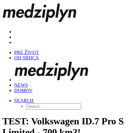
PRE ŽIVOT
OD SRDCA
NEWS
DOMOV
SEARCH
TEST: Volkswagen ID.7 Pro S
Limited - 700 km?!