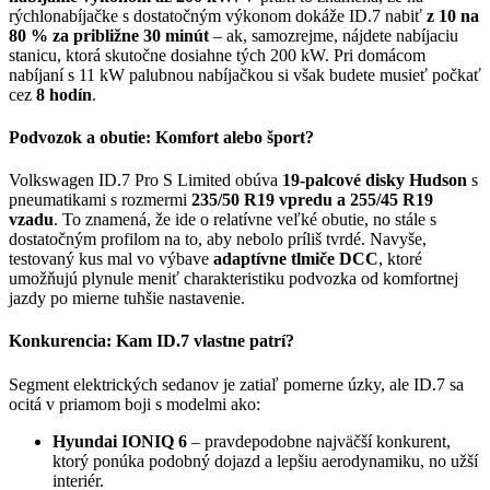
rýchlonabíjačke s dostatočným výkonom dokáže ID.7 nabiť
z 10 na
80 % za približne 30 minút
– ak, samozrejme, nájdete nabíjaciu
stanicu, ktorá skutočne dosiahne tých 200 kW. Pri domácom
nabíjaní s 11 kW palubnou nabíjačkou si však budete musieť počkať
cez
8 hodín
.
Podvozok a obutie: Komfort alebo šport?
Volkswagen ID.7 Pro S Limited obúva
19-palcové disky Hudson
s
pneumatikami s rozmermi
235/50 R19 vpredu a 255/45 R19
vzadu
. To znamená, že ide o relatívne veľké obutie, no stále s
dostatočným profilom na to, aby nebolo príliš tvrdé. Navyše,
testovaný kus mal vo výbave
adaptívne tlmiče DCC
, ktoré
umožňujú plynule meniť charakteristiku podvozka od komfortnej
jazdy po mierne tuhšie nastavenie.
Konkurencia: Kam ID.7 vlastne patrí?
Segment elektrických sedanov je zatiaľ pomerne úzky, ale ID.7 sa
ocitá v priamom boji s modelmi ako:
Hyundai IONIQ 6
– pravdepodobne najväčší konkurent,
ktorý ponúka podobný dojazd a lepšiu aerodynamiku, no užší
interiér.