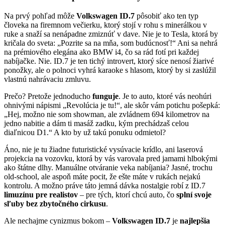
Na prvý pohľad môže
Volkswagen ID.7
pôsobiť ako ten typ
človeka na firemnom večierku, ktorý stojí v rohu s minerálkou v
ruke a snaží sa nenápadne zmiznúť v dave. Nie je to Tesla, ktorá by
kričala do sveta: „Pozrite sa na mňa, som budúcnosť!“ Ani sa nehrá
na prémiového elegána ako BMW i4, čo sa rád fotí pri každej
nabíjačke. Nie. ID.7 je ten tichý introvert, ktorý síce nenosí žiarivé
ponožky, ale o polnoci vyhrá karaoke s hlasom, ktorý by si zaslúžil
vlastnú nahrávaciu zmluvu.
Prečo? Pretože jednoducho
funguje
. Je to auto, ktoré vás neohúri
ohnivými nápismi „Revolúcia je tu!“, ale skôr vám potichu pošepká:
„Hej, možno nie som showman, ale zvládnem 694 kilometrov na
jedno nabitie a dám ti masáž zadku, kým prechádzaš celou
diaľnicou D1.“ A kto by už takú ponuku odmietol?
Áno, nie je tu žiadne futuristické vysúvacie krídlo, ani laserová
projekcia na vozovku, ktorá by vás varovala pred jamami hlbokými
ako štátne dlhy. Manuálne otváranie veka nabíjania? Jasné, trochu
old-school, ale aspoň máte pocit, že ešte máte v rukách nejakú
kontrolu. A možno práve táto jemná dávka nostalgie robí z ID.7
limuzínu pre realistov
– pre tých, ktorí chcú auto, čo
splní svoje
sľuby bez zbytočného cirkusu
.
Ale nechajme cynizmus bokom –
Volkswagen ID.7
je
najlepšia