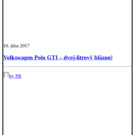
16. júna 2017
Volkswagen Polo GTI – dvoj-litrový blázon!
by PR