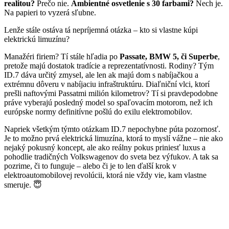
realitou?
Prečo nie.
Ambientné osvetlenie s 30 farbami?
Nech je.
Na papieri to vyzerá sľubne.
Lenže stále ostáva tá nepríjemná otázka – kto si vlastne kúpi
elektrickú limuzínu?
Manažéri firiem? Tí stále hľadia po
Passate, BMW 5, či Superbe
,
pretože majú dostatok tradície a reprezentatívnosti. Rodiny? Tým
ID.7 dáva určitý zmysel, ale len ak majú dom s nabíjačkou a
extrémnu dôveru v nabíjaciu infraštruktúru. Diaľniční vlci, ktorí
prešli naftovými Passatmi milión kilometrov? Tí si pravdepodobne
práve vyberajú posledný model so spaľovacím motorom, než ich
európske normy definitívne pošlú do exilu elektromobilov.
Napriek všetkým týmto otázkam ID.7 nepochybne púta pozornosť.
Je to možno prvá elektrická limuzína, ktorá to myslí vážne – nie ako
nejaký pokusný koncept, ale ako reálny pokus priniesť luxus a
pohodlie tradičných Volkswagenov do sveta bez výfukov. A tak sa
pozrime, či to funguje – alebo či je to len ďalší krok v
elektroautomobilovej revolúcii, ktorá nie vždy vie, kam vlastne
smeruje. 😇