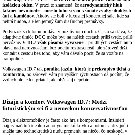
izoláciou okien
. V praxi to znamená, že
aerodynamický hluk
takmer nevnímate – miesto toho si viac všímate zvuky okolitých
áut a kamiónov
. Akoby ste boli v luxusnej koncertnej sále, kde sa
nehrá hudba, ale len jemný šum diaľničnej premávky.
Podvozok sa k tomu pridáva v pozitívnom duchu. Často sa stáva, že
adaptívne tlmiče
DCC
môžu byť na našich cestách príliš tvrdé, príliš
nervózne.
V ID.7 však pôsobia vyvážene
– pri dlhých cestách auto
pláva nad nerovnosťami bez pocitu roztrasenosti, ale zároveň drží
kontakt s cestou bez toho, aby vám dávalo pocit, že sa vozíte na
trampolíne.
Volkswagen ID.7 tak
ponúka jazdu, ktorá je prekvapivo tichá a
komfortná
, no zároveň vám pri vyšších rýchlostiach dá pocítiť, že
vzduch nie je len priateľ, ale občas aj nepriateľ.
Dizajn a komfort Volkswagen ID.7: Medzi
futuristickým sci-fi a nemeckou konzervatívnosťou
Dizajn elektromobilov je často ako hra s kompromismi. Inžinieri
najprv načrtnú ideálnu aerodynamickú krivku a potom sa dizajnéri
snažia túto technokratickú nudu premeniť na niečo, čo neskončí v