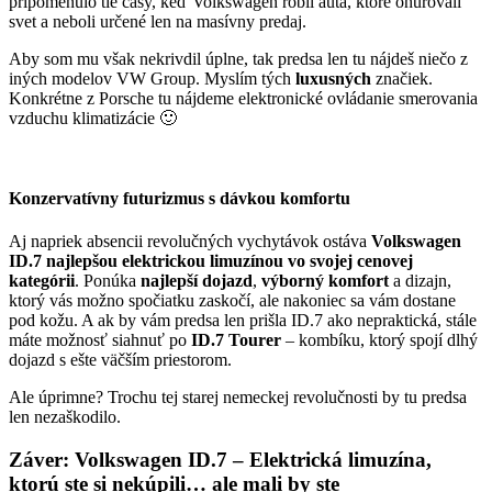
pripomenulo tie časy, keď Volkswagen robil autá, ktoré ohurovali
svet a neboli určené len na masívny predaj.
Aby som mu však nekrivdil úplne, tak predsa len tu nájdeš niečo z
iných modelov VW Group. Myslím tých
luxusných
značiek.
Konkrétne z Porsche tu nájdeme elektronické ovládanie smerovania
vzduchu klimatizácie 🙂
Konzervatívny futurizmus s dávkou komfortu
Aj napriek absencii revolučných vychytávok ostáva
Volkswagen
ID.7
najlepšou elektrickou limuzínou vo svojej cenovej
kategórii
. Ponúka
najlepší dojazd
,
výborný komfort
a dizajn,
ktorý vás možno spočiatku zaskočí, ale nakoniec sa vám dostane
pod kožu. A ak by vám predsa len prišla ID.7 ako nepraktická, stále
máte možnosť siahnuť po
ID.7 Tourer
– kombíku, ktorý spojí dlhý
dojazd s ešte väčším priestorom.
Ale úprimne? Trochu tej starej nemeckej revolučnosti by tu predsa
len nezaškodilo.
Záver: Volkswagen ID.7 – Elektrická limuzína,
ktorú ste si nekúpili… ale mali by ste