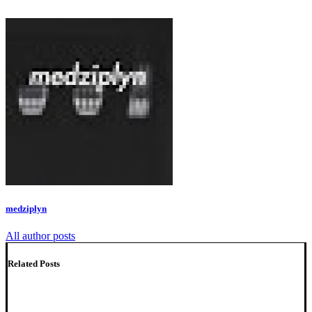
medziplyn
All author posts
Related Posts