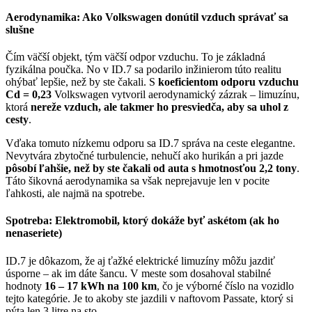
Aerodynamika: Ako Volkswagen donútil vzduch správať sa
slušne
Čím väčší objekt, tým väčší odpor vzduchu. To je základná
fyzikálna poučka. No v ID.7 sa podarilo inžinierom túto realitu
ohýbať lepšie, než by ste čakali. S
koeficientom odporu vzduchu
Cd = 0,23
Volkswagen vytvoril aerodynamický zázrak – limuzínu,
ktorá
nereže vzduch, ale takmer ho presviedča, aby sa uhol z
cesty
.
Vďaka tomuto nízkemu odporu sa ID.7 správa na ceste elegantne.
Nevytvára zbytočné turbulencie, nehučí ako hurikán a pri jazde
pôsobí ľahšie, než by ste čakali od auta s hmotnosťou 2,2 tony
.
Táto šikovná aerodynamika sa však neprejavuje len v pocite
ľahkosti, ale najmä na spotrebe.
Spotreba: Elektromobil, ktorý dokáže byť askétom (ak ho
nenaseriete)
ID.7 je dôkazom, že aj ťažké elektrické limuzíny môžu jazdiť
úsporne – ak im dáte šancu. V meste som dosahoval stabilné
hodnoty
16 – 17 kWh na 100 km
, čo je výborné číslo na vozidlo
tejto kategórie. Je to akoby ste jazdili v naftovom Passate, ktorý si
pýta len 3 litre na sto.