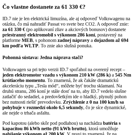
Čo vlastne dostanete za 61 330 €?
ID.7 nie je len elektrická limuzína, ale aj odpoveď Volkswagenu na
otázku, čo má nahradiť Passat vo svete bez CO2. A odpoveď znie:
za 61 330 €
(po aplikovaní zliav a akciových bonusov) dostanete
priestranný elektromobil s výkonom 286 koní
, postavený na
platforme
MEB
, s pohonom
zadnej nápravy
a
dojazdom až 694
km podľa WLTP
. To znie ako slušná ponuka.
Pohonná sústava: Jedna náprava stačí?
Volkswagen sa pri tejto verzii ID.7 spoľahol na overený recept –
jeden elektromotor vzadu s výkonom 210 kW (286 k)
a
545 Nm
krútiaceho momentu
. To znamená, že ak čakáte dramatickú
akceleráciu typu „Tesla mód“, môžete byť trochu sklamaní. Na
druhú stranu, 286 koní je stále dosť na to, aby ID.7 vedelo slušne
zatlačiť do sedadiel, a predovšetkým ide o hladký, plynulý pohon
bez nutnosti riešiť prevodovku.
Zrýchlenie z 0 na 100 km/h sa
pohybuje v rozmedzí okolo 6,5 sekundy
, čo je síce dynamické,
ale nejde o trhača asfaltu.
Pod kapotou (alebo skôr pod podlahou) sa nachádza
batéria s
kapacitou 86 kWh netto (91 kWh brutto)
, ktorá umožňuje
nabíjanie výkonom až 200 kW
. V praxi to znamená, že na