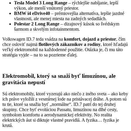
Tesla Model 3 Long Range
– rýchlejšie nabíjanie, lepší
výkon, ale menší vnútorný priestor.
BMW i4 eDrive40
– prémiovejšia alternatíva, lepšie jazdné
vlastnosti, ale menej miesta na zadných sedadlách.
Polestar 2 Long Range
– dizajnový kúsok so švédskym
šarmom a skvelým infotainmentom.
Volkswagen ID.7 teda vsádza na
komfort, dojazd a priestor
, čím
chce osloviť najmä
flotilových zákazníkov a rodiny
, ktoré hľadajú
veľký elektromobil na každodenné použitie. Otázka je, či mu táto
stratégia vyjde – na to sa pozrieme ďalej.
Elektromobil, ktorý sa snaží byť limuzínou, ale
gravitácia nepustí
Sú elektromobily, ktoré vyzerajú ako niečo z iného sveta – ako keby
ich práve vyložili z vesmírnej lode na pristávacej dráhe. A potom sú
tu tie, ktoré sa snažia byť „normálne“. ID.7 patrí do tej druhej
skupiny. Chce byť evolúciou Passatu, limuzínou na dlhé cesty,
symbolom komfortu a aerodynamickej efektivity. No realita
elektrických áut si diktuje vlastné pravidlá. A fyzika… fyzika je
krutá.