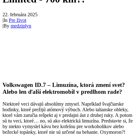
22. februára 2025
|
In
Pre život
|
By
medziplyn
Volkswagen ID.7 – Limuzína, ktorá zmení svet?
Alebo len ďalší elektromobil v predlhom rade?
Niektoré veci dávajú absolútny zmysel. Napríklad švajčiarske
hodinky, ktoré prežijú atómový výbuch. Alebo talianske obleky,
ktoré vám zaručia rešpekt aj v predajni áut z druhej ruky. A potom
sú tu veci, ktoré… no, sú ako elektrická limuzína. Predstavte si, že
by niekto vymyslel kávu bez kofeínu pre workoholikov alebo
bežecké topánky, ktoré nie sú určené na behanie. Oxymoron?!