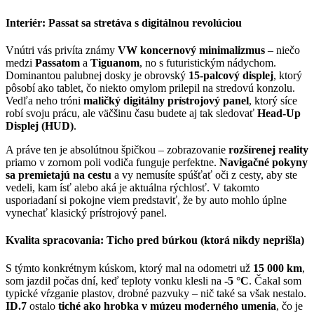
Interiér: Passat sa stretáva s digitálnou revolúciou
Vnútri vás privíta známy
VW koncernový minimalizmus
– niečo
medzi
Passatom
a
Tiguanom
, no s futuristickým nádychom.
Dominantou palubnej dosky je obrovský
15-palcový displej
, ktorý
pôsobí ako tablet, čo niekto omylom prilepil na stredovú konzolu.
Vedľa neho tróni
maličký digitálny prístrojový panel
, ktorý síce
robí svoju prácu, ale väčšinu času budete aj tak sledovať
Head-Up
Displej (HUD)
.
A práve ten je absolútnou špičkou – zobrazovanie
rozšírenej reality
priamo v zornom poli vodiča funguje perfektne.
Navigačné pokyny
sa premietajú na cestu
a vy nemusíte spúšťať oči z cesty, aby ste
vedeli, kam ísť alebo aká je aktuálna rýchlosť. V takomto
usporiadaní si pokojne viem predstaviť, že by auto mohlo úplne
vynechať klasický prístrojový panel.
Kvalita spracovania: Ticho pred búrkou (ktorá nikdy neprišla)
S týmto konkrétnym kúskom, ktorý mal na odometri už
15 000 km
,
som jazdil počas dní, keď teploty vonku klesli na
-5 °C
. Čakal som
typické vŕzganie plastov, drobné pazvuky – nič také sa však nestalo.
ID.7
ostalo
tiché ako hrobka v múzeu moderného umenia
, čo je