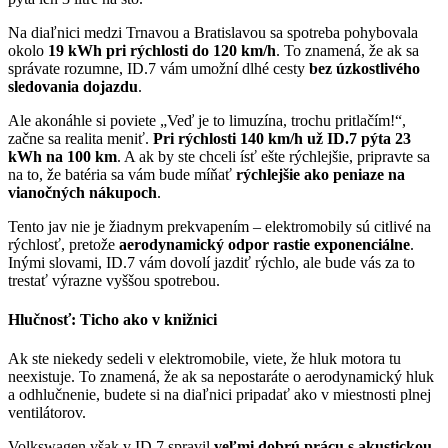
Na diaľnici medzi Trnavou a Bratislavou sa spotreba pohybovala
okolo
19 kWh pri rýchlosti do 120 km/h
. To znamená, že ak sa
správate rozumne, ID.7 vám umožní dlhé cesty
bez úzkostlivého
sledovania dojazdu
.
Ale akonáhle si poviete „Veď je to limuzína, trochu pritlačím!“,
začne sa realita meniť.
Pri rýchlosti 140 km/h už ID.7 pýta 23
kWh na 100 km
. A ak by ste chceli ísť ešte rýchlejšie, pripravte sa
na to, že batéria sa vám bude míňať
rýchlejšie ako peniaze na
vianočných nákupoch
.
Tento jav nie je žiadnym prekvapením – elektromobily sú citlivé na
rýchlosť, pretože
aerodynamický odpor rastie exponenciálne
.
Inými slovami, ID.7 vám dovolí jazdiť rýchlo, ale bude vás za to
trestať výrazne vyššou spotrebou.
Hlučnosť: Ticho ako v knižnici
Ak ste niekedy sedeli v elektromobile, viete, že hluk motora tu
neexistuje. To znamená, že ak sa nepostaráte o aerodynamický hluk
a odhlučnenie, budete si na diaľnici pripadať ako v miestnosti plnej
ventilátorov.
Volkswagen však v ID.7 spravil
veľmi dobrú prácu s akustickou