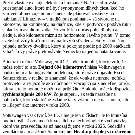
Prečo vlastne existuje elektrická limuzína? Načo je obrovské,
priestranné auto, ktoré má byť synonymom dlhých ciest, keď ho
zároveň obmedzuje nutnosť neustále plánovať zastávky na
nabíjanie? Limuzíny – v tradičnom ponímaní – sú stvorené na
kilometre, na kontinenty, na diaľnice, kde si podvozok podáva ruku
s hladkým asfaltom, zatiaľ čo vodič len občas pohladí plyn a
sleduje, ako kilometre miznú za horizontom ľavého pruhu. V tomto
svete bol vždy kráľom silný naftový šesťvalec alebo v lacnejšom
prípade naftový dvojliter, ktorý si pokojne pradie pri 2000 otáčkach,
zatiaľ čo vy práve prekonávate Nemecko na jedno natankovanie.
A teraz tu máme Volkswagen ID.7 – elektromobil, ktorý tvrdí, že
môže robiť to isté.
Dojazd 694 kilometrov!
hlása Volkswagen s
nadšením marketingového oddelenia, ktoré práve objavilo Excel.
Samozrejme, v realite to znamená, že ak vonku nemrzne, nefúka
protivietor a vy jazdíte ako dôchodca vracajúci sa z nedeľnej omše,
tak sa k tejto hodnote možno aj priblížite. A ak nie, máte k dispozícii
rýchlonabíjanie 200 kW
, čo je super… ak teda narazíte na
nabíjačku, ktorá skutočne zvládne taký výkon a nie na stanicu, kde
to „šlape“ ako internet v roku 2003.
Volkswagen však tvrdí, že ID.7 nie je len o číslach. Je to limuzína
budúcnosti. To znamená luxus, ticho a technologické vychytávky,
ktoré vás presvedčia, že už naozaj žijeme v roku 2025. Sedadlá s
ventiláciou a masážou? Samozrejme.
Head-up displej s rozšírenou