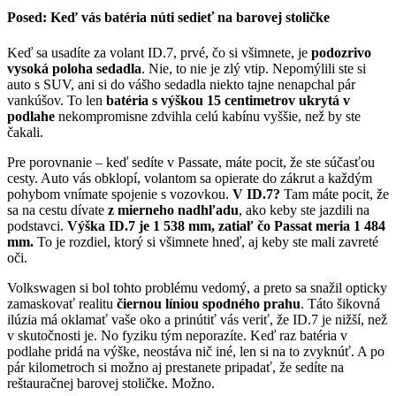
Posed: Keď vás batéria núti sedieť na barovej stoličke
Keď sa usadíte za volant ID.7, prvé, čo si všimnete, je
podozrivo
vysoká poloha sedadla
. Nie, to nie je zlý vtip. Nepomýlili ste si
auto s SUV, ani si do vášho sedadla niekto tajne nenapchal pár
vankúšov. To len
batéria s výškou 15 centimetrov ukrytá v
podlahe
nekompromisne zdvihla celú kabínu vyššie, než by ste
čakali.
Pre porovnanie – keď sedíte v Passate, máte pocit, že ste súčasťou
cesty. Auto vás obklopí, volantom sa opierate do zákrut a každým
pohybom vnímate spojenie s vozovkou.
V ID.7?
Tam máte pocit, že
sa na cestu dívate
z mierneho nadhľadu
, ako keby ste jazdili na
podstavci.
Výška ID.7 je 1 538 mm, zatiaľ čo Passat meria 1 484
mm.
To je rozdiel, ktorý si všimnete hneď, aj keby ste mali zavreté
oči.
Volkswagen si bol tohto problému vedomý, a preto sa snažil opticky
zamaskovať realitu
čiernou líniou spodného prahu
. Táto šikovná
ilúzia má oklamať vaše oko a prinútiť vás veriť, že ID.7 je nižší, než
v skutočnosti je. No fyziku tým neporazíte. Keď raz batéria v
podlahe pridá na výške, neostáva nič iné, len si na to zvyknúť. A po
pár kilometroch si možno aj prestanete pripadať, že sedíte na
reštauračnej barovej stoličke. Možno.