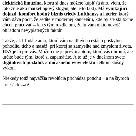
elektrická limuzína
, ktorú si dnes môžete kúpiť (a áno, viem, že
toto znie ako marketingový slogan, ale je to fakt). Má
vynikajúci
dojazd
,
komfort hodný biznis triedy Lufthansy
a interiér, ktorý
vám dáva pocit, že sedíte v modernej kancelárii, kde by ste skutočne
chceli pracovať – len s tým rozdielom, že tu vám nikto nevolá
ohľadom nevyplatených faktúr.
Takže, ak hľadáte auto, ktoré vám na dlhých cestách poskytne
pohodlie, ticho a masáž, pri ktorej sa zamyslíte nad zmyslom života,
ID.7
je tu pre vás. Možno nie je prvým autom, ktoré vás ohromí, ale
určite bude tým, ktoré si zapamätáte. A to už je v dnešnom svete
digitálnych pozlátok a dočasného wow efektu
celkom slušný
výkon.
Niekedy totiž najväčšia revolúcia prichádza potichu – a na štyroch
kolesách. 🚗⚡