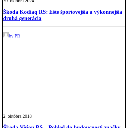
30. októbra 2024
Škoda Kodiaq RS: Ešte športovejšia a výkonnejšia
druhá generácia
by PR
2. októbra 2018
Škoda Vision RS – Pohled do budoucnosti značky