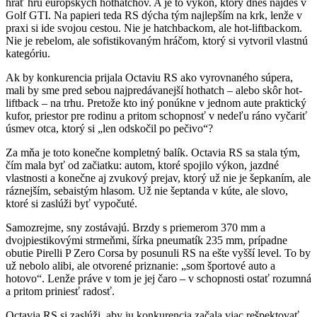
hrať hru európskych hothatchov. A je to výkon, ktorý dnes nájdeš v
Golf GTI. Na papieri teda RS dýcha tým najlepším na krk, lenže v
praxi si ide svojou cestou. Nie je hatchbackom, ale hot-liftbackom.
Nie je rebelom, ale sofistikovaným hráčom, ktorý si vytvoril vlastnú
kategóriu.
Ak by konkurencia prijala Octaviu RS ako vyrovnaného súpera,
mali by sme pred sebou najpredávanejší hothatch – alebo skôr hot-
liftback – na trhu. Pretože kto iný ponúkne v jednom aute praktický
kufor, priestor pre rodinu a pritom schopnosť v nedeľu ráno vyčariť
úsmev otca, ktorý si „len odskočil po pečivo“?
Za mňa je toto konečne kompletný balík. Octavia RS sa stala tým,
čím mala byť od začiatku: autom, ktoré spojilo výkon, jazdné
vlastnosti a konečne aj zvukový prejav, ktorý už nie je šepkaním, ale
ráznejším, sebaistým hlasom. Už nie šeptanda v kúte, ale slovo,
ktoré si zaslúži byť vypočuté.
Samozrejme, sny zostávajú. Brzdy s priemerom 370 mm a
dvojpiestikovými strmeňmi, šírka pneumatík 235 mm, prípadne
obutie Pirelli P Zero Corsa by posunuli RS na ešte vyšší level. To by
už nebolo alibi, ale otvorené priznanie: „som športové auto a
hotovo“. Lenže práve v tom je jej čaro – v schopnosti ostať rozumná
a pritom priniesť radosť.
Octavia RS si zaslúži, aby ju konkurencia začala viac rešpektovať.