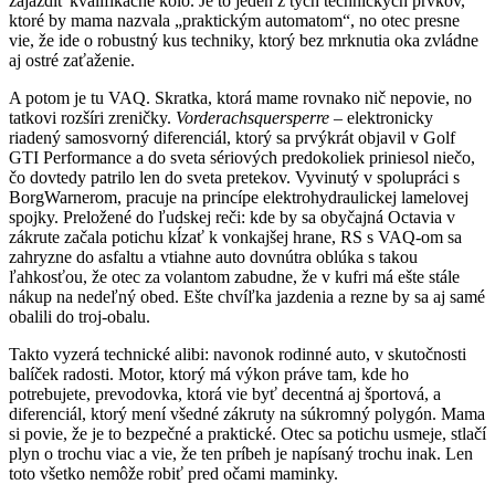
zajazdiť kvalifikačné kolo. Je to jeden z tých technických prvkov,
ktoré by mama nazvala „praktickým automatom“, no otec presne
vie, že ide o robustný kus techniky, ktorý bez mrknutia oka zvládne
aj ostré zaťaženie.
A potom je tu VAQ. Skratka, ktorá mame rovnako nič nepovie, no
tatkovi rozšíri zreničky.
Vorderachsquersperre
– elektronicky
riadený samosvorný diferenciál, ktorý sa prvýkrát objavil v Golf
GTI Performance a do sveta sériových predokoliek priniesol niečo,
čo dovtedy patrilo len do sveta pretekov. Vyvinutý v spolupráci s
BorgWarnerom, pracuje na princípe elektrohydraulickej lamelovej
spojky. Preložené do ľudskej reči: kde by sa obyčajná Octavia v
zákrute začala potichu kĺzať k vonkajšej hrane, RS s VAQ-om sa
zahryzne do asfaltu a vtiahne auto dovnútra oblúka s takou
ľahkosťou, že otec za volantom zabudne, že v kufri má ešte stále
nákup na nedeľný obed. Ešte chvíľka jazdenia a rezne by sa aj samé
obalili do troj-obalu.
Takto vyzerá technické alibi: navonok rodinné auto, v skutočnosti
balíček radosti. Motor, ktorý má výkon práve tam, kde ho
potrebujete, prevodovka, ktorá vie byť decentná aj športová, a
diferenciál, ktorý mení všedné zákruty na súkromný polygón. Mama
si povie, že je to bezpečné a praktické. Otec sa potichu usmeje, stlačí
plyn o trochu viac a vie, že ten príbeh je napísaný trochu inak. Len
toto všetko nemôže robiť pred očami maminky.