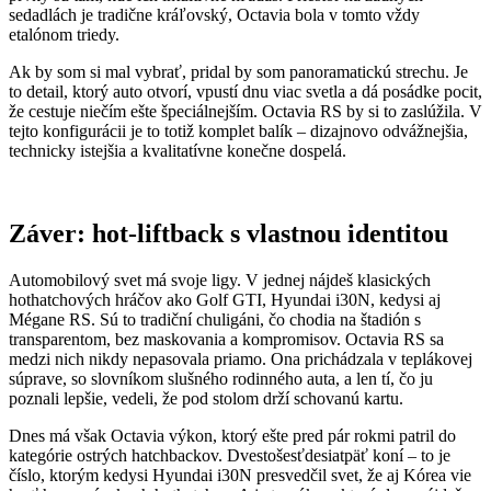
sedadlách je tradične kráľovský, Octavia bola v tomto vždy
etalónom triedy.
Ak by som si mal vybrať, pridal by som panoramatickú strechu. Je
to detail, ktorý auto otvorí, vpustí dnu viac svetla a dá posádke pocit,
že cestuje niečím ešte špeciálnejším. Octavia RS by si to zaslúžila. V
tejto konfigurácii je to totiž komplet balík – dizajnovo odvážnejšia,
technicky istejšia a kvalitatívne konečne dospelá.
Záver: hot-liftback s vlastnou identitou
Automobilový svet má svoje ligy. V jednej nájdeš klasických
hothatchových hráčov ako Golf GTI, Hyundai i30N, kedysi aj
Mégane RS. Sú to tradiční chuligáni, čo chodia na štadión s
transparentom, bez maskovania a kompromisov. Octavia RS sa
medzi nich nikdy nepasovala priamo. Ona prichádzala v teplákovej
súprave, so slovníkom slušného rodinného auta, a len tí, čo ju
poznali lepšie, vedeli, že pod stolom drží schovanú kartu.
Dnes má však Octavia výkon, ktorý ešte pred pár rokmi patril do
kategórie ostrých hatchbackov. Dvestošesťdesiatpäť koní – to je
číslo, ktorým kedysi Hyundai i30N presvedčil svet, že aj Kórea vie