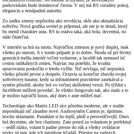
parkoviskám bude dominovať čierna. V nej má RS vizuálny pokoj,
eleganciu a nenápadnú autoritu.
Zo zadku zmeny nepôsobia ako revolúcia, skôr ako aktualizácia
softvéru. Nová grafika svetiel je príjemná, ale nie je to detail, ktorý
by menil charakter auta. RS tu ostáva taká, aká bola, decentná, no
stále čitateľná.
V interiéri sa hrá na istotu. Najväčšou zmenou je nový displej, inak
všetko po starom. A v tomto prípade je to dobre. Škoda už pri štvrtej
generácii trafila interiér veľmi vydarene, a facelift tak nemusel ísť
cestou radikálnych zmien. Najviac ma potešilo, že kvalita
spracovania poskočila o triedu vyššie. Nič nevŕzga, nič nepraská,
všetko pôsobí pevne a dospelo. Octavia sa konečne zbavila svojej
softvérovej traumy, kedy sa infotainment pravidelne zasekával a
systém pôsobil, akoby bol vo večnej skúšobnej verzii. Po týždni s
faceliftom môžem povedať, že všetko fungovalo tak, ako malo a to
je možno najväčší luxus, aký dnes v aute môžeš mať.
Technológie ako Matrix LED síce pôsobia moderne, ale v realite
neponúkajú nič zásadne nové. Audiosystém Canton je, úprimne,
trochu sklamanie. Pamätám si ho lepší, plnší a presvedčivejší. Dnes
hrá decentne, ale bez charizmy. Zato posed za volantom je perfektný
– sedíš nízko, volant ti padne presne do rúk a všetky ovládacie
prvky sú tam, kde ich intuitívne hľadáš. Priestor na zadných