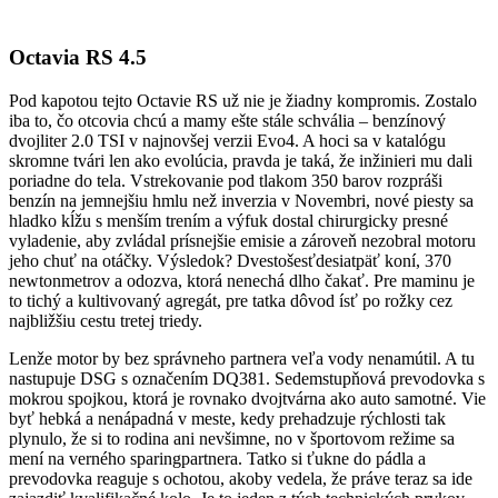
Octavia RS 4.5
Pod kapotou tejto Octavie RS už nie je žiadny kompromis. Zostalo
iba to, čo otcovia chcú a mamy ešte stále schvália – benzínový
dvojliter 2.0 TSI v najnovšej verzii Evo4. A hoci sa v katalógu
skromne tvári len ako evolúcia, pravda je taká, že inžinieri mu dali
poriadne do tela. Vstrekovanie pod tlakom 350 barov rozpráši
benzín na jemnejšiu hmlu než inverzia v Novembri, nové piesty sa
hladko kĺžu s menším trením a výfuk dostal chirurgicky presné
vyladenie, aby zvládal prísnejšie emisie a zároveň nezobral motoru
jeho chuť na otáčky. Výsledok? Dvestošesťdesiatpäť koní, 370
newtonmetrov a odozva, ktorá nenechá dlho čakať. Pre maminu je
to tichý a kultivovaný agregát, pre tatka dôvod ísť po rožky cez
najbližšiu cestu tretej triedy.
Lenže motor by bez správneho partnera veľa vody nenamútil. A tu
nastupuje DSG s označením DQ381. Sedemstupňová prevodovka s
mokrou spojkou, ktorá je rovnako dvojtvárna ako auto samotné. Vie
byť hebká a nenápadná v meste, kedy prehadzuje rýchlosti tak
plynulo, že si to rodina ani nevšimne, no v športovom režime sa
mení na verného sparingpartnera. Tatko si ťukne do pádla a
prevodovka reaguje s ochotou, akoby vedela, že práve teraz sa ide