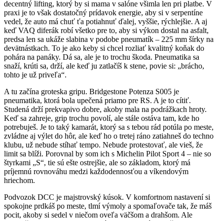
decentný lifting, ktorý by si mama v salóne všimla len pri platbe. V
praxi je to však dostatočný prídavok energie, aby si v serpentíne
vedel, že auto má chuť ťa potiahnuť ďalej, vyššie, rýchlejšie. A aj
keď VAQ diferák robí všetko pre to, aby si výkon dostal na asfalt,
predsa len sa ukáže slabina v podobe pneumatík – 225 mm šírky na
devätnástkach. To je ako keby si chcel rozliať kvalitný koňak do
pohára na panáky. Dá sa, ale je to trochu škoda. Pneumatika sa
snaží, krúti sa, drží, ale keď ju zatlačíš k stene, povie si: „brácho,
tohto je už priveľa“.
A tu začína groteska gripu. Bridgestone Potenza S005 je
pneumatika, ktorá bola upečená priamo pre RS. A je to cítiť.
Studená drží prekvapivo dobre, akoby mala na podrážkach hroty.
Keď sa zahreje, grip trochu povolí, ale stále ostáva tam, kde ho
potrebuješ. Je to taký kamarát, ktorý sa s tebou rád potúla po meste,
zvládne aj výlet do hôr, ale keď ho o tretej ráno zatiahneš do techno
klubu, už nebude stíhať tempo. Nebude protestovať, ale vieš, že
limit sa blíži. Porovnal by som ich s Michelin Pilot Sport 4 – nie so
štyrkami „S“, tie sú ešte ostrejšie, ale so základom, ktorý má
príjemnú rovnováhu medzi každodennosťou a víkendovým
hriechom.
Podvozok DCC je majstrovský kúsok. V komfortnom nastavení si
spokojne prdkáš po meste, tlmí výmoly a spomaľovače tak, že máš
pocit, akoby si sedel v niečom oveľa väčšom a drahšom. Ale