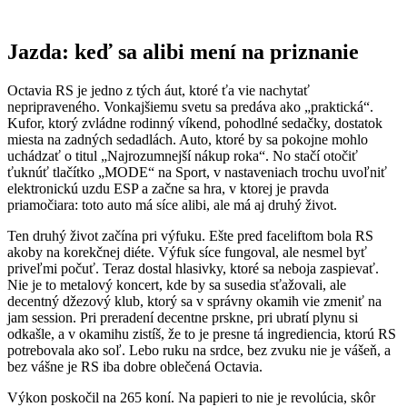
Jazda: keď sa alibi mení na priznanie
Octavia RS je jedno z tých áut, ktoré ťa vie nachytať
nepripraveného. Vonkajšiemu svetu sa predáva ako „praktická“.
Kufor, ktorý zvládne rodinný víkend, pohodlné sedačky, dostatok
miesta na zadných sedadlách. Auto, ktoré by sa pokojne mohlo
uchádzať o titul „Najrozumnejší nákup roka“. No stačí otočiť
ťuknúť tlačítko „MODE“ na Sport, v nastaveniach trochu uvoľniť
elektronickú uzdu ESP a začne sa hra, v ktorej je pravda
priamočiara: toto auto má síce alibi, ale má aj druhý život.
Ten druhý život začína pri výfuku. Ešte pred faceliftom bola RS
akoby na korekčnej diéte. Výfuk síce fungoval, ale nesmel byť
priveľmi počuť. Teraz dostal hlasivky, ktoré sa neboja zaspievať.
Nie je to metalový koncert, kde by sa susedia sťažovali, ale
decentný džezový klub, ktorý sa v správny okamih vie zmeniť na
jam session. Pri preradení decentne prskne, pri ubratí plynu si
odkašle, a v okamihu zistíš, že to je presne tá ingrediencia, ktorú RS
potrebovala ako soľ. Lebo ruku na srdce, bez zvuku nie je vášeň, a
bez vášne je RS iba dobre oblečená Octavia.
Výkon poskočil na 265 koní. Na papieri to nie je revolúcia, skôr