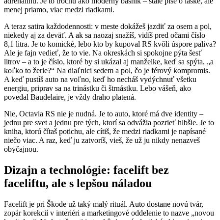
adrenalínu. Je to trochu ako moderný básnik – stále píše o láske, ale
menej priamo, viac medzi riadkami.
A teraz satira každodennosti: v meste dokážeš jazdiť za osem a pol,
niekedy aj za deväť. A ak sa naozaj snažíš, vidíš pred očami číslo
8,1 litra. Je to komické, lebo kto by kupoval RS kvôli úspore paliva?
Ale je fajn vedieť, že to vie. Na okreskách si spokojne pýta šesť
litrov – a to je číslo, ktoré by si ukázal aj manželke, keď sa spýta, „a
koľko to žerie?“ Na diaľnici sedem a pol, čo je férový kompromis.
A keď pustíš auto na voľno, keď ho necháš vydýchnuť všetku
energiu, priprav sa na trinástku či štrnástku. Lebo vášeň, ako
povedal Baudelaire, je vždy draho platená.
Nie, Octavia RS nie je nudná. Je to auto, ktoré má dve identity –
jednu pre svet a jednu pre tých, ktorí sa odvážia pozrieť hlbšie. Je to
kniha, ktorú čítaš potichu, ale cítiš, že medzi riadkami je napísané
niečo viac. A raz, keď ju zatvoríš, vieš, že už ju nikdy nenazveš
obyčajnou.
Dizajn a technológie: facelift bez
faceliftu, ale s lepšou náladou
Facelift je pri Škode už taký malý rituál. Auto dostane novú tvár,
zopár korekcií v interiéri a marketingové oddelenie to nazve „novou