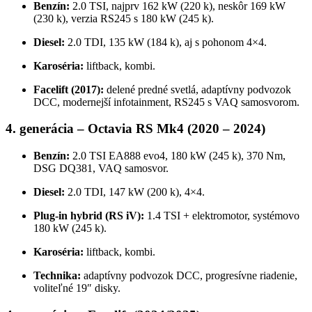
Benzín:
2.0 TSI, najprv 162 kW (220 k), neskôr 169 kW
(230 k), verzia RS245 s 180 kW (245 k).
Diesel:
2.0 TDI, 135 kW (184 k), aj s pohonom 4×4.
Karoséria:
liftback, kombi.
Facelift (2017):
delené predné svetlá, adaptívny podvozok
DCC, modernejší infotainment, RS245 s VAQ samosvorom.
4. generácia – Octavia RS Mk4 (2020 – 2024)
Benzín:
2.0 TSI EA888 evo4, 180 kW (245 k), 370 Nm,
DSG DQ381, VAQ samosvor.
Diesel:
2.0 TDI, 147 kW (200 k), 4×4.
Plug-in hybrid (RS iV):
1.4 TSI + elektromotor, systémovo
180 kW (245 k).
Karoséria:
liftback, kombi.
Technika:
adaptívny podvozok DCC, progresívne riadenie,
voliteľné 19″ disky.