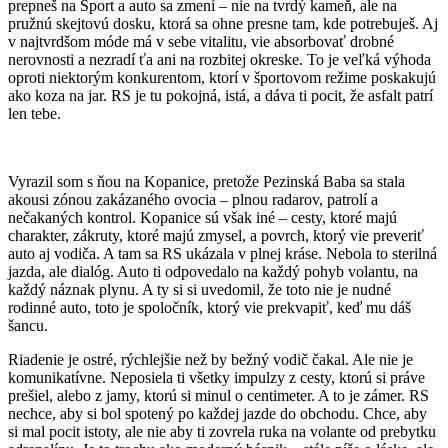
prepneš na Sport a auto sa zmení – nie na tvrdý kameň, ale na
pružnú skejtovú dosku, ktorá sa ohne presne tam, kde potrebuješ. Aj
v najtvrdšom móde má v sebe vitalitu, vie absorbovať drobné
nerovnosti a nezradí ťa ani na rozbitej okreske. To je veľká výhoda
oproti niektorým konkurentom, ktorí v športovom režime poskakujú
ako koza na jar. RS je tu pokojná, istá, a dáva ti pocit, že asfalt patrí
len tebe.
Vyrazil som s ňou na Kopanice, pretože Pezinská Baba sa stala
akousi zónou zakázaného ovocia – plnou radarov, patrolí a
nečakaných kontrol. Kopanice sú však iné – cesty, ktoré majú
charakter, zákruty, ktoré majú zmysel, a povrch, ktorý vie preveriť
auto aj vodiča. A tam sa RS ukázala v plnej kráse. Nebola to sterilná
jazda, ale dialóg. Auto ti odpovedalo na každý pohyb volantu, na
každý náznak plynu. A ty si si uvedomil, že toto nie je nudné
rodinné auto, toto je spoločník, ktorý vie prekvapiť, keď mu dáš
šancu.
Riadenie je ostré, rýchlejšie než by bežný vodič čakal. Ale nie je
komunikatívne. Neposiela ti všetky impulzy z cesty, ktorú si práve
prešiel, alebo z jamy, ktorú si minul o centimeter. A to je zámer. RS
nechce, aby si bol spotený po každej jazde do obchodu. Chce, aby
si mal pocit istoty, ale nie aby ti zovrela ruka na volante od prebytku