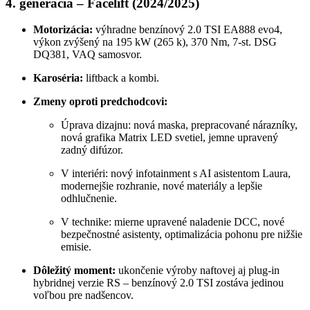
4. generácia – Facelift (2024/2025)
Motorizácia:
výhradne benzínový 2.0 TSI EA888 evo4,
výkon zvýšený na 195 kW (265 k), 370 Nm, 7-st. DSG
DQ381, VAQ samosvor.
Karoséria:
liftback a kombi.
Zmeny oproti predchodcovi:
Úprava dizajnu: nová maska, prepracované nárazníky,
nová grafika Matrix LED svetiel, jemne upravený
zadný difúzor.
V interiéri: nový infotainment s AI asistentom Laura,
modernejšie rozhranie, nové materiály a lepšie
odhlučnenie.
V technike: mierne upravené naladenie DCC, nové
bezpečnostné asistenty, optimalizácia pohonu pre nižšie
emisie.
Dôležitý moment:
ukončenie výroby naftovej aj plug-in
hybridnej verzie RS – benzínový 2.0 TSI zostáva jedinou
voľbou pre nadšencov.