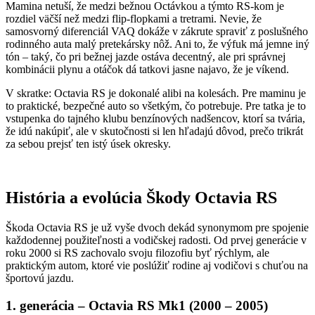
Mamina netuší, že medzi bežnou Octávkou a týmto RS-kom je
rozdiel väčší než medzi flip-flopkami a tretrami. Nevie, že
samosvorný diferenciál VAQ dokáže v zákrute spraviť z poslušného
rodinného auta malý pretekársky nôž. Ani to, že výfuk má jemne iný
tón – taký, čo pri bežnej jazde ostáva decentný, ale pri správnej
kombinácii plynu a otáčok dá tatkovi jasne najavo, že je víkend.
V skratke: Octavia RS je dokonalé alibi na kolesách. Pre maminu je
to praktické, bezpečné auto so všetkým, čo potrebuje. Pre tatka je to
vstupenka do tajného klubu benzínových nadšencov, ktorí sa tvária,
že idú nakúpiť, ale v skutočnosti si len hľadajú dôvod, prečo trikrát
za sebou prejsť ten istý úsek okresky.
História a evolúcia Škody Octavia RS
Škoda Octavia RS je už vyše dvoch dekád synonymom pre spojenie
každodennej použiteľnosti a vodičskej radosti. Od prvej generácie v
roku 2000 si RS zachovalo svoju filozofiu byť rýchlym, ale
praktickým autom, ktoré vie poslúžiť rodine aj vodičovi s chuťou na
športovú jazdu.
1. generácia – Octavia RS Mk1 (2000 – 2005)