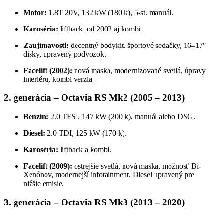
Motor:
1.8T 20V, 132 kW (180 k), 5-st. manuál.
Karoséria:
liftback, od 2002 aj kombi.
Zaujímavosti:
decentný bodykit, športové sedačky, 16–17″
disky, upravený podvozok.
Facelift (2002):
nová maska, modernizované svetlá, úpravy
interiéru, kombi verzia.
2. generácia – Octavia RS Mk2 (2005 – 2013)
Benzín:
2.0 TFSI, 147 kW (200 k), manuál alebo DSG.
Diesel:
2.0 TDI, 125 kW (170 k).
Karoséria:
liftback a kombi.
Facelift (2009):
ostrejšie svetlá, nová maska, možnosť Bi-
Xenónov, modernejší infotainment. Diesel upravený pre
nižšie emisie.
3. generácia – Octavia RS Mk3 (2013 – 2020)