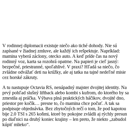
V rodinnej diplomacii existuje niečo ako tiché dohody. Nie sú
zapísané v žiadnej zmluve, ale každý ich rešpektuje. Napríklad:
mamina vyberá záclony, otecko auto. A keď príde čas na nový
rodinný voz, karta sa rozohrá opatrne. Na papieri je cieľ jasný:
bezpečné, priestranné, spoľahlivé. V praxi? Hľadá sa niečo, čo
zvládne odvážať deti na krúžky, ale aj tatka na tajné nedeľné misie
cez horské zákruty.
A tu nastupuje Octavia RS, nenápadný majster dvojitej identity. Na
prvý pohľad slušný liftback alebo kombi s kufrom, do ktorého by sa
zmestila aj práčka. Výbava plná praktických háčikov, dvojité dno,
priestor pre kočík… presne to, čo mamina chce počuť. A tak sa
podpisuje objednávka. Bez zbytočných rečí o tom, že pod kapotou
bije 2.0 TSI s 265 koňmi, ktoré by pokojne zvládli aj rýchly presun
po diaľnici na druhý koniec krajiny – len preto, že niekto „zabudol
kúpiť mlieko“.