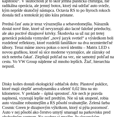
kapitolou“. V skutočnosti je to skôr jemná plastická chirurgia, nie
radikálna operácia, ale jemný botox, ktorý má udržať auto svieže,
kým nepríde skutočný nástupca. Octavia RS to po štyroch rokoch
dostala tiež a tentokrát jej táto kúra pristane.
Predná časť auta je teraz výraznejšia a sebavedomejšia. Nárazník
dostal nové línie, ktoré už nevyzerajú ako lacné falošné prieduchy,
ale ako poctivé dizajnové krivky. Škodovka sa už raz pri tretej
generácii pokúsila vymyslieť „nový jazyk svetiel“ a výsledkom boli
rozdelené reflektory, ktoré rozdelili fanúšikov na dva nezmieriteľné
tábory. Teraz máme znova pokus o novú identitu – Matrix LED s
novou grafikou, ktoré sú síce moderne vyzerajúce, ale zázraky od
nich netreba čakať. Zlepšujú pohľad na vec, nie samotný pohľad na
cestu. Vo VW Group nájdeme už mnoho lepších. Žiaľ, hierarchia
nepustí.
Disky kolies dostali ekologický odtlačok doby. Plastové puklice,
ktoré majú zlepšiť aerodynamiku a ušetriť 0,02 litra na sto
kilometrov. V preklade – úplná sprostosť. Ale nech je pravda
naplnená, vyzerajú lepšie než predtým. Nie sú tak utopené, robia
auto vizuálne robustnejším a RS pôsobí svalnatejšie. Zelená farba
Cosmic Green je dizajnovým výkrikom, ktorý si pýta pozornosť.
Auto v nej pôsobí ako čerstvo umytý smaragd na parkovisku pred
obchodným centrom. No osobne si myslím, že slovenským