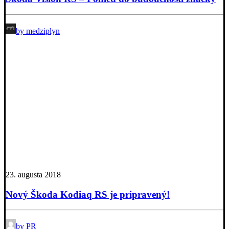
by medziplyn
23. augusta 2018
Nový Škoda Kodiaq RS je pripravený!
by PR