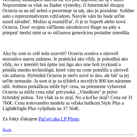
Nepozeráme sa však na žiadne výstrelky, či futuristické dizajny.
Octavia sa na nič nehrá a prezentuje sa tak, ako ju poznáme. Solídne
auto s reprezentatívnym vzhľadom. Navyše vám ho bude určite
sused závidieť. Možno aj rozmýšľať, či je to Superb alebo nová
Octavia. Dosť svojmu väčšiemu súrodencovi šliape na päty a
priepasť medzi nimi sa so súčasnou generáciou poriadne zmenšila.
Ako by som to celé teda uzavrel? Octavia zostáva a zároveň
nezostáva starou známou. Je praktická ako vždy, je pohodlná ako
vždy, no v interiéri hrá úplne inú ligu ako sme boli zvyknutí a
prináša mnoho technológii, ktoré vám na ceste pomôžu a zároveň
vás zabavia. Hybridná Octavia je niečo nové to áno, ale báť sa jej
určite nemusíte. Ja som si ju za týždeň a necelých 800 km náramne
užil. Jedinou prekážkou môže byť cena, na priemerne vybavenú
Octaviu sa môže cena zdať privysoká. „Vinníkom“ je práve
hybridný pohon. Ten však za to stojí. No a koľko stojí? Cena od 31
760€. Cena testovaného modelu sa vďaka balíkom Style Plus a
Light&Sight Plus vyšplhala na 37 564€.
Za fotky ďakujem
Paťovi aka LP Photo
.
Škoda