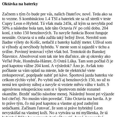
Oktávka na baterky
Začnem s tým čo bude pre vás, našich čitateľov, nové. Teda ako sa
to vezme. S kombináciou 1.4 TSI a bateriek ste sa už stretli v teste
Cupry Leon e-Hybrid. Tá však mala 245k, až kým sa nevybila pod
50% a následne bola tam, kde táto Octavia iV po celú dobu. 204
koní, z toho 150 benzínových. Tu navyše funkcia Boost funguje
neustále. Octavia si u mňa zažila taký bežný život. Nerobil som
žiadne výlety do Košíc, netlačil z baterky každý meter. Užíval som
si výhody aj nevýhody hybridu. V meste som si zajazdil v tichu a
svižne. Povinný testovací výlet však bol. Tentokrát do Banskej
Štiavnice. Absolvoval som tak nie len diaľnice, ale aj okresky ako
Veľké Pole, Hondruša-Hámre, či Ostrá Lúka. Tam som počítal či je
pod kapotou vážne 204 koní. A výsledok? Áno je. Avšak toto
počítanie sa vám oplatí na mieste, kde tie elektrické viete
zrekuperovať, poprípade nabiť pri káve. Športová jazda baterku vie
celkom rýchlo vybiť. Po vybití stačí aj benzínových 150, no už to
nemá ten správny náboj a navyše si veziete mŕtvu váhu v kufri. S
agresívnou rekuperáciou som si v športovom móde rozumel
okamžite. Brzdiť stačilo násobne menej. Následný boost pri výjazde
bol citeľný. No musím vám povedať. Táto Octavia ma bavila. A je
to práve tým, čo má pod kapotou a vlastne aj pod zadnými
sedačkami. Začínam ľutovať, že som si práve hybridný Leon
nevyskúšal na vlastnej koži. No a vytvára sa mi myšlienka, že tá