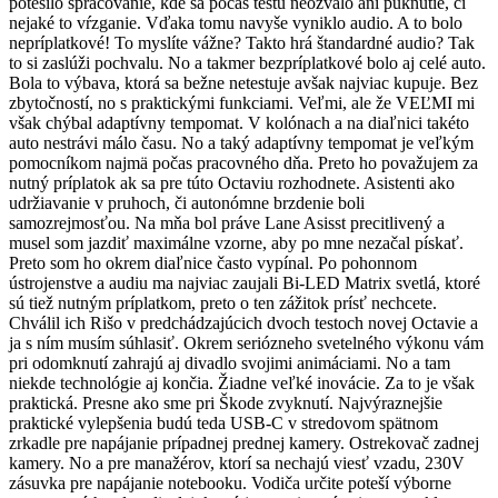
potešilo spracovanie, kde sa počas testu neozvalo ani puknutie, či
nejaké to vŕzganie. Vďaka tomu navyše vyniklo audio. A to bolo
nepríplatkové! To myslíte vážne? Takto hrá štandardné audio? Tak
to si zaslúži pochvalu. No a takmer bezpríplatkové bolo aj celé auto.
Bola to výbava, ktorá sa bežne netestuje avšak najviac kupuje. Bez
zbytočností, no s praktickými funkciami. Veľmi, ale že VEĽMI mi
však chýbal adaptívny tempomat. V kolónach a na diaľnici takéto
auto nestrávi málo času. No a taký adaptívny tempomat je veľkým
pomocníkom najmä počas pracovného dňa. Preto ho považujem za
nutný príplatok ak sa pre túto Octaviu rozhodnete. Asistenti ako
udržiavanie v pruhoch, či autonómne brzdenie boli
samozrejmosťou. Na mňa bol práve Lane Asisst precitlivený a
musel som jazdiť maximálne vzorne, aby po mne nezačal pískať.
Preto som ho okrem diaľnice často vypínal. Po pohonnom
ústrojenstve a audiu ma najviac zaujali Bi-LED Matrix svetlá, ktoré
sú tiež nutným príplatkom, preto o ten zážitok prísť nechcete.
Chválil ich Rišo v predchádzajúcich dvoch testoch novej Octavie a
ja s ním musím súhlasiť. Okrem seriózneho svetelného výkonu vám
pri odomknutí zahrajú aj divadlo svojimi animáciami. No a tam
niekde technológie aj končia. Žiadne veľké inovácie. Za to je však
praktická. Presne ako sme pri Škode zvyknutí. Najvýraznejšie
praktické vylepšenia budú teda USB-C v stredovom spätnom
zrkadle pre napájanie prípadnej prednej kamery. Ostrekovač zadnej
kamery. No a pre manažérov, ktorí sa nechajú viesť vzadu, 230V
zásuvka pre napájanie notebooku. Vodiča určite poteší výborne