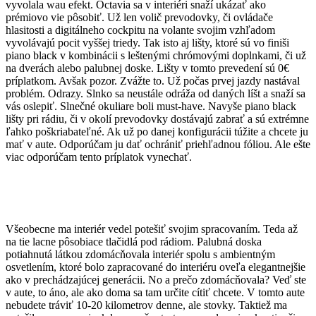
vyvolala wau efekt. Octavia sa v interiéri snaží ukázať ako
prémiovo vie pôsobiť. Už len volič prevodovky, či ovládače
hlasitosti a digitálneho cockpitu na volante svojim vzhľadom
vyvolávajú pocit vyššej triedy. Tak isto aj lišty, ktoré sú vo finiši
piano black v kombinácii s leštenými chrómovými doplnkami, či už
na dverách alebo palubnej doske. Lišty v tomto prevedení sú 0€
príplatkom. Avšak pozor. Zvážte to. Už počas prvej jazdy nastával
problém. Odrazy. Slnko sa neustále odráža od daných líšt a snaží sa
vás oslepiť. Slnečné okuliare boli must-have. Navyše piano black
lišty pri rádiu, či v okolí prevodovky dostávajú zabrať a sú extrémne
ľahko poškriabateľné. Ak už po danej konfigurácii túžite a chcete ju
mať v aute. Odporúčam ju dať ochrániť priehľadnou fóliou. Ale ešte
viac odporúčam tento príplatok vynechať.
Všeobecne ma interiér vedel potešiť svojim spracovaním. Teda až
na tie lacne pôsobiace tlačidlá pod rádiom. Palubná doska
potiahnutá látkou zdomácňovala interiér spolu s ambientným
osvetlením, ktoré bolo zapracované do interiéru oveľa elegantnejšie
ako v prechádzajúcej generácii. No a prečo zdomácňovala? Veď ste
v aute, to áno, ale ako doma sa tam určite cítiť chcete. V tomto aute
nebudete tráviť 10-20 kilometrov denne, ale stovky. Taktiež ma