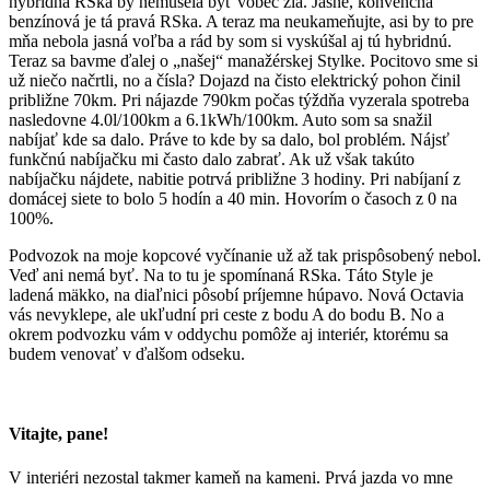
hybridná RSka by nemusela byť vôbec zlá. Jasné, konvenčná
benzínová je tá pravá RSka. A teraz ma neukameňujte, asi by to pre
mňa nebola jasná voľba a rád by som si vyskúšal aj tú hybridnú.
Teraz sa bavme ďalej o „našej“ manažérskej Stylke. Pocitovo sme si
už niečo načrtli, no a čísla? Dojazd na čisto elektrický pohon činil
približne 70km. Pri nájazde 790km počas týždňa vyzerala spotreba
nasledovne 4.0l/100km a 6.1kWh/100km. Auto som sa snažil
nabíjať kde sa dalo. Práve to kde by sa dalo, bol problém. Nájsť
funkčnú nabíjačku mi často dalo zabrať. Ak už však takúto
nabíjačku nájdete, nabitie potrvá približne 3 hodiny. Pri nabíjaní z
domácej siete to bolo 5 hodín a 40 min. Hovorím o časoch z 0 na
100%.
Podvozok na moje kopcové vyčínanie už až tak prispôsobený nebol.
Veď ani nemá byť. Na to tu je spomínaná RSka. Táto Style je
ladená mäkko, na diaľnici pôsobí príjemne húpavo. Nová Octavia
vás nevyklepe, ale ukľudní pri ceste z bodu A do bodu B. No a
okrem podvozku vám v oddychu pomôže aj interiér, ktorému sa
budem venovať v ďalšom odseku.
Vitajte, pane!
V interiéri nezostal takmer kameň na kameni. Prvá jazda vo mne