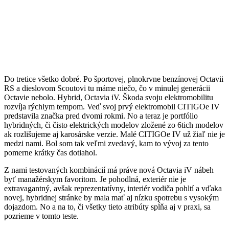
Do tretice všetko dobré. Po športovej, plnokrvne benzínovej Octavii
RS a dieslovom Scoutovi tu máme niečo, čo v minulej generácii
Octavie nebolo. Hybrid, Octavia iV. Škoda svoju elektromobilitu
rozvíja rýchlym tempom. Veď svoj prvý elektromobil CITIGOe IV
predstavila značka pred dvomi rokmi. No a teraz je portfólio
hybridných, či čisto elektrických modelov zložené zo 6tich modelov
ak rozlišujeme aj karosárske verzie. Malé CITIGOe IV už žiaľ nie je
medzi nami. Bol som tak veľmi zvedavý, kam to vývoj za tento
pomerne krátky čas dotiahol.
Z nami testovaných kombinácií má práve nová Octavia iV nábeh
byť manažérskym favoritom. Je pohodlná, exteriér nie je
extravagantný, avšak reprezentatívny, interiér vodiča pohltí a vďaka
novej, hybridnej stránke by mala mať aj nízku spotrebu s vysokým
dojazdom. No a na to, či všetky tieto atribúty spĺňa aj v praxi, sa
pozrieme v tomto teste.