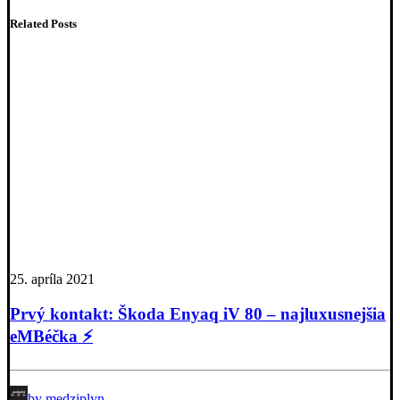
Related Posts
25. apríla 2021
Prvý kontakt: Škoda Enyaq iV 80 – najluxusnejšia
eMBéčka ⚡️
by medziplyn