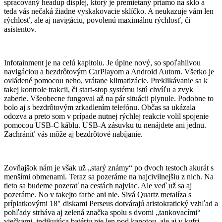
spracovaný headup displej, ktorý je premietaný priamo na sklo a
teda vás nečaká žiadne vyskakovacie sklíčko. A neukazuje vám len
rýchlosť, ale aj navigáciu, povolenú maximálnu rýchlosť, či
asistentov.
Infotainment je na celú kapitolu. Je úplne nový, so spoľahlivou
navigáciou a bezdrôtovým CarPlayom a Android Autom. Všetko je
ovládené pomocou neho, vrátane klimatizácie. Preklikávanie sa k
takej kontrole trakcii, či start-stop systému istú chvíľu a zvyk
zaberie. Všeobecne fungoval až na pár situácii plynule. Podobne to
bolo aj s bezdrôtovým zrkadlením telefónu. Občas sa ukázala
odozva a preto som v prípade nutnej rýchlej reakcie volil spojenie
pomocou USB-C káblu. USB-A zásuvku tu nenájdete ani jednu.
Zachrániť vás môže aj bezdrôtové nabíjanie.
Zovňajšok nám je však už „starý známy“ po dvoch testoch akurát s
menšími obmenami. Teraz sa pozeráme na najcivilnejšiu z nich. Na
tieto sa budeme pozerať na cestách najviac. Ale veď už sa aj
pozeráme. No v takejto farbe ani nie. Sivá Quartz metalíza s
príplatkovými 18″ diskami Perseus dotvárajú aristokratický vzhľad a
pohľady strháva aj zelená značka spolu s dvomi „tankovacími“
viečkami, indikujúca batériu nie len pod kapotou, ale aj v kufri.