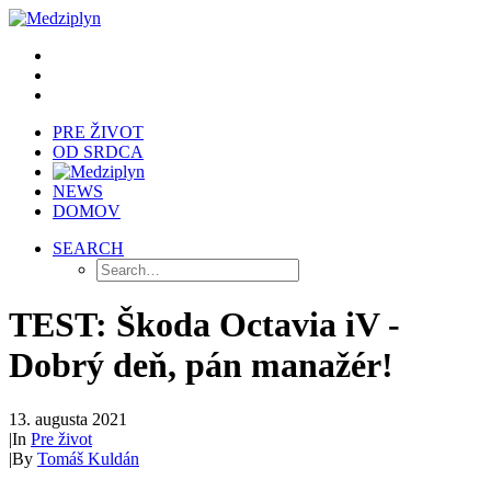
PRE ŽIVOT
OD SRDCA
NEWS
DOMOV
SEARCH
TEST: Škoda Octavia iV -
Dobrý deň, pán manažér!
13. augusta 2021
|
In
Pre život
|
By
Tomáš Kuldán