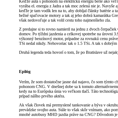
Keďže autá s pohonom na elektrickú energiu berie ako veľmi
vyrába el. energia z Jadra a tak moc zelená nie je. Navyše
keďže je tam vodík len na to, aby dobíjal články batérie a
bežné spaľovacie motory a tak aj jeho dobrá kamarátka Gret
však nedovoľuje a tak volil cestu toho najmenšieho zla.
Z predajne si to rovno namieril na jednu z dvoch čerpačiek 
domov. Po týždni jazdenia a celkovej spotrebe na úrovni 3.
výkonný benzínový motor, prípadne za rovnakú cenu práve sp
TSi nedal nikdy. Nehovoriac tak o 1.5 TSi. A tak s dobrým
Druhá legenda teda hovorí o tom, že po Bratislave už nejak
Epilóg
Verím, že som dostatočne jasne dal najavo, čo som týmto
pohonom CNG. V dnešnej dobe sa k tomuto alternatívnemu pa
kedy na to Európska únia vo veľkom tlačí. Táto technológia 
prípad nášho prvého aktéra.
Ak však človek má premyslené tankovanie a býva v okruhu p
prevádzke svojho auta. Stále to však skôr vnímam, ako pomo
mnohé autobusy MHD jazdia práve na CNG? Dôvodom je pr