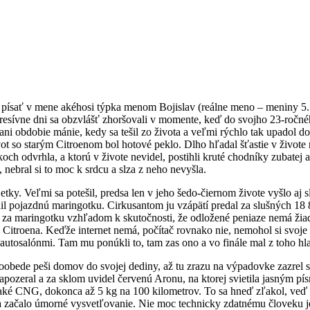
písať v mene akéhosi týpka menom Bojislav (reálne meno – meniny 5. s
resívne dni sa obzvlášť zhoršovali v momente, keď do svojho 23-ročn
obdobie mánie, kedy sa tešil zo života a veľmi rýchlo tak upadol do h
ot so starým Citroenom bol hotové peklo. Dlho hľadal šťastie v živote n
ch odvrhla, a ktorú v živote nevidel, postihli kruté chodníky zubatej 
, nebral si to moc k srdcu a slza z neho nevyšla.
tky. Veľmi sa potešil, predsa len v jeho šedo-čiernom živote vyšlo aj 
il pojazdnú maringotku. Cirkusantom ju vzápätí predal za slušných 18 8
tal za maringotku vzhľadom k skutočnosti, že odložené peniaze nemá ži
 Citroena. Keďže internet nemá, počítač rovnako nie, nemohol si svoje 
 autosalónmi. Tam mu ponúkli to, tam zas ono a vo finále mal z toho hl
oobede peši domov do svojej dediny, až tu zrazu na výpadovke zazrel 
 zapozeral a za sklom uvidel červenú Aronu, na ktorej svietila jasným pí
e nejaké CNG, dokonca až 5 kg na 100 kilometrov. To sa hneď zľakol, veď
a a začalo úmorné vysvetľovanie. Nie moc technicky zdatnému človek