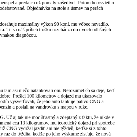
neuspel a predajca už pomaly zošedivel. Potom ho osvietilo
 dodebatované. Objednávka na stole a úsmev na perách
 dosahuje maximálny výkon 90 koní, mu vôbec nevadilo,
ora. Tu sa náš príbeh trošku rozchádza do dvoch odlišných
rovnakou diagnózou.
u tam asi niečo natankovali oni. Nerozumel čo sa deje, keď
e dobre. Prešiel 100 kilometrov a dojazd mu ukazovalo
hodín vysvetľovali, že jeho auto tankuje palivo CNG a
 benzín a poslali na vandrovku s mapou v ruke.
G. Už aj tak nie moc šťastný a zdeptaný z faktu, že nikde v
mená cca 13 kilogramov, mu teoretický dojazd pri spotrebe
ádrž CNG vydržal jazdiť ani nie týždeň, keďže si z tohto
dy raz do týždňa, keďže po jeho výskume zisťuje, že nová