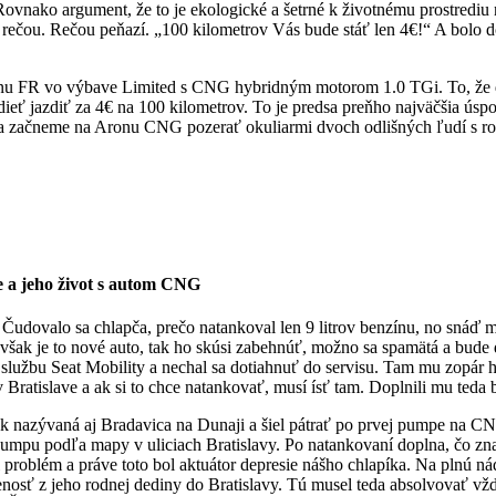
ovnako argument, že to je ekologické a šetrné k životnému prostrediu 
u rečou. Rečou peňazí. „100 kilometrov Vás bude stáť len 4€!“ A bolo
Aronu FR vo výbave Limited s CNG hybridným motorom 1.0 TGi. To, že
dieť jazdiť za 4€ na 100 kilometrov. To je predsa preňho najväčšia úsp
u sa začneme na Aronu CNG pozerať okuliarmi dvoch odlišných ľudí s 
e a jeho život s autom CNG
Čudovalo sa chlapča, prečo natankoval len 9 litrov benzínu, no snáď m
že však je to nové auto, tak ho skúsi zabehnúť, možno sa spamätá a bud
ú službu Seat Mobility a nechal sa dotiahnuť do servisu. Tam mu zopár 
 Bratislave a ak si to chce natankovať, musí ísť tam. Doplnili mu teda
nak nazývaná aj Bradavica na Dunaji a šiel pátrať po prvej pumpe na CN
umpu podľa mapy v uliciach Bratislavy. Po natankovaní doplna, čo zna
al problém a práve toto bol aktuátor depresie nášho chlapíka. Na plnú n
enosť z jeho rodnej dediny do Bratislavy. Tú musel teda absolvovať vž