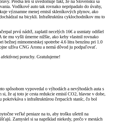
ravy. Predsa len si uvedomuje fakt, že na Slovensku sa
ďovania. Vodíkové auto tak rovnako nepripadalo do úvahy,
odukuje významne menej emisií skleníkových plynov, ako
 dochádzal na bicykli. Infraštruktúra cyklochodníkov mu to
čerpal prvú nádrž, zaplatil necelých 16€ a usmiaty odišiel
 tie mu vyšli úmerne nižšie, ako keby vlastnil rovnako
i bežnej mimomestskej spotrebe 4.6 litra benzínu pri 1.0
spokojne užíva CNG Aronu a nemá dôvod ju podpaľovať.
 afektívnej poruchy. Gratulujeme!
ýmto spôsobom vypovedal o výhodách a nevýhodách auta s
 že aj toto je cesta redukcie emisií CO2, hlavne v dobe,
 pokrivkáva s infraštruktúrou čerpacích staníc, čo bol
točne veľké peniaze na to, aby trošku ušetril na
šťajú. Zamyslel si sa napríklad niekedy, prečo v mestách