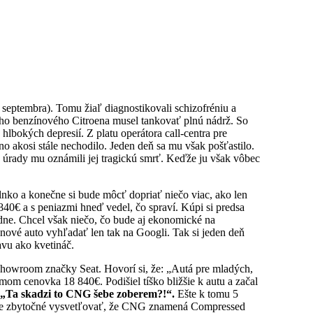
eptembra). Tomu žiaľ diagnostikovali schizofréniu a
ého benzínového Citroena musel tankovať plnú nádrž. So
lbokých depresií. Z platu operátora call-centra pre
o akosi stále nechodilo. Jeden deň sa mu však pošťastilo.
a úrady mu oznámili jej tragickú smrť. Keďže ju však vôbec
slnko a konečne si bude môcť dopriať niečo viac, ako len
40€ a s peniazmi hneď vedel, čo spraví. Kúpi si predsa
adne. Chcel však niečo, čo bude aj ekonomické na
nové auto vyhľadať len tak na Googli. Tak si jeden deň
avu ako kvetináč.
showroom značky Seat. Hovorí si, že: „Autá pre mladých,
smom cenovka 18 840€. Podišiel tíško bližšie k autu a začal
„Ta skadzi to CNG šebe zoberem?!“.
Ešte k tomu 5
u je zbytočné vysvetľovať, že CNG znamená Compressed