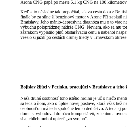
Arona CNG papá po meste 5.1 kg CNG na 100 kilometrov. Či
Keď si to následne tak prepočítal, tak za cestu do a z Bra
finále by za silnejší benzínový motor v Arone FR zaplatil 
Bratislavy. Jeho mánio-depresívna diagnóza mu o to viac na
výbuchu poloprádznej nádrže CNG. Neviem, ako sa mu toto 
zázrakom vyplatilo plnú obstarávaciu cenu a nabehol naspä
veselo si jazdí po cestách druhej triedy v Trnavskom okrese
Bojislav žijúci v Pezinku, pracujúci v Bratislave a jeh
Naša druhá osobnosť toho istého hrdinu je už o niečo mentá
sa teda o ňom, ako o úplne novej postave, ktorá však tiež 
osobnosťou má teda spoločné len to dedičstvo. A teda aj po
domu si vybudoval domácu kompostáreň, zeleninu a ovocie 
si aj chlieb mohol upiecť „zo svojho“.