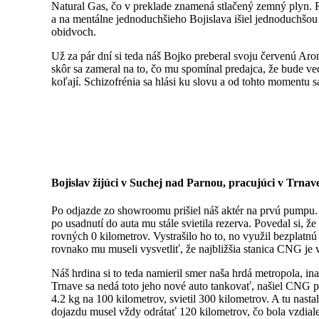
Natural Gas, čo v preklade znamená stlačený zemný plyn. R
a na mentálne jednoduchšieho Bojislava išiel jednoduchšo
obidvoch.
Už za pár dní si teda náš Bojko preberal svoju červenú 
skôr sa zameral na to, čo mu spomínal predajca, že bude ve
koľají. Schizofrénia sa hlási ku slovu a od tohto moment
Bojislav žijúci v Suchej nad Parnou, pracujúci v Trnav
Po odjazde zo showroomu prišiel náš aktér na prvú pumpu. 
po usadnutí do auta mu stále svietila rezerva. Povedal si, 
rovných 0 kilometrov. Vystrašilo ho to, no využil bezplatn
rovnako mu museli vysvetliť, že najbližšia stanica CNG je v
Náš hrdina si to teda namieril smer naša hrdá metropola, i
Trnave sa nedá toto jeho nové auto tankovať, našiel CNG p
4.2 kg na 100 kilometrov, svietil 300 kilometrov. A tu nast
dojazdu musel vždy odrátať 120 kilometrov, čo bola vzdial