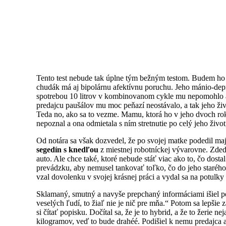
Tento test nebude tak úplne tým bežným testom. Budem ho 
chudák má aj bipolárnu afektívnu poruchu. Jeho mánio-dep
spotrebou 10 litrov v kombinovanom cykle mu nepomohlo ani 
predajcu paušálov mu moc peňazí neostávalo, a tak jeho živ
Teda no, ako sa to vezme. Mamu, ktorá ho v jeho dvoch roko
nepoznal a ona odmietala s ním stretnutie po celý jeho život
Od notára sa však dozvedel, že po svojej matke podedil maje
segedín s knedľou
z miestnej robotníckej vývarovne. Zded
auto. Ale chce také, ktoré nebude stáť viac ako to, čo dos
prevádzku, aby nemusel tankovať toľko, čo do jeho starého
vzal dovolenku v svojej krásnej práci a vydal sa na potulky
Sklamaný, smutný a navyše prepchaný informáciami išiel p
veselých ľudí, to žiaľ nie je nič pre mňa.“ Potom sa lepšie
si čítať popisku. Dočítal sa, že je to hybrid, a že to žeri
kilogramov, veď to bude drahéé. Podišiel k nemu predajc