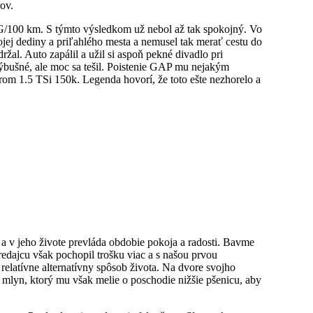
ov.
 CNG/100 km. S týmto výsledkom už nebol až tak spokojný. Vo
ojej dediny a priľahlého mesta a nemusel tak merať cestu do
al. Auto zapálil a užil si aspoň pekné divadlo pri
bušné, ale moc sa tešil. Poistenie GAP mu nejakým
om 1.5 TSi 150k. Legenda hovorí, že toto ešte nezhorelo a
 a v jeho živote prevláda obdobie pokoja a radosti. Bavme
redajcu však pochopil trošku viac a s našou prvou
relatívne alternatívny spôsob života. Na dvore svojho
lyn, ktorý mu však melie o poschodie nižšie pšenicu, aby