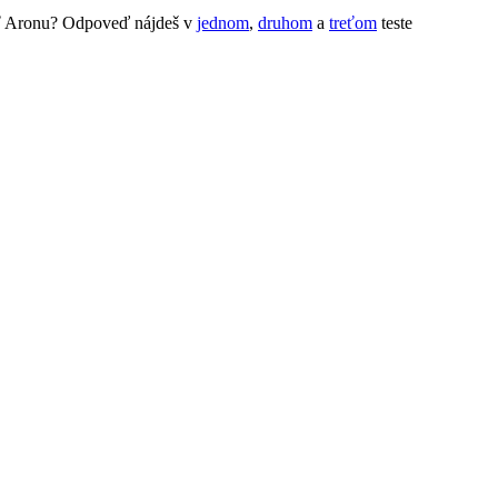
rať Aronu? Odpoveď nájdeš v
jednom
,
druhom
a
treťom
teste