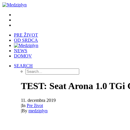
PRE ŽIVOT
OD SRDCA
NEWS
DOMOV
SEARCH
TEST: Seat Arona 1.0 TGi C
11. decembra 2019
|
In
Pre život
|
By
medziplyn