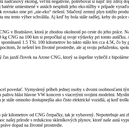
 nadčasový ekológ, veľmi negatívne, potreboval si nájsť iný zdroj dop
 aj batérie umiestnené v autách nesplnili jeho eko-túžby v prípade vyra
 tak rovnako sme pri „nie-eko“ riešení. Stlačený zemný plyn totižto pr
a mu tento výber schválila. Aj keď by bola stále radšej, keby do práce
CNG v Bratislave, ktorá je zhodou okolností po ceste do jeho práce. Na
9 kg CNG na 100 km si prepočítal aj svoje výdavky pri tomto autíčku. A
omínanú 1.5 TSi. 100 kilometrov ho takto stálo len cca 4.5€, čo by pr
 pocitom, že nešetrí len životné prostredie, ale aj svoju peňaženku, 
ý čas jazdí človek na Arone CNG, ktorý sa úspešne vyliečil z bipolárne
 chcel povedať. Vymyslený príbeh jednej osoby s dvomi osobnosťami t
livu hlási hlavne VW koncern s viacerými svojimi modelmi. Myslím si,
je stále omnoho dostupnejšia ako čisto elektrické vozidlá, aj keď trošku
ár kilometrov od CNG čerpačky, tak je vybavený. Nepotrebuje ani zby
c našej prírode s redukciou skleníkových plynov, ktoré naše autá vypú
áve dopad na životné prostredie.