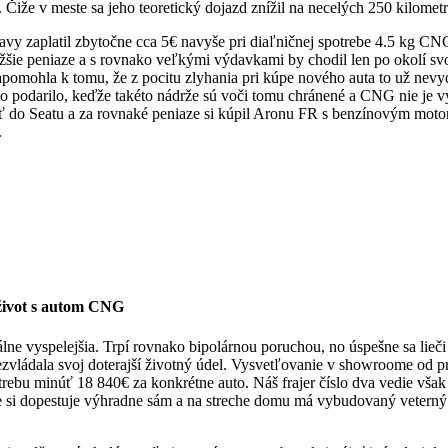
že v meste sa jeho teoretický dojazd znížil na necelých 250 kilometr
tislavy zaplatil zbytočne cca 5€ navyše pri diaľničnej spotrebe 4.5 kg
nižšie peniaze a s rovnako veľkými výdavkami by chodil len po okolí sv
pomohla k tomu, že z pocitu zlyhania pri kúpe nového auta to už nevydrž
podarilo, keďže takéto nádrže sú voči tomu chránené a CNG nie je vý
ť do Seatu a za rovnaké peniaze si kúpil Aronu FR s benzínovým motor
.
o život s autom CNG
lne vyspelejšia. Trpí rovnako bipolárnou poruchou, no úspešne sa lieči
nezvládala svoj doterajší životný údel. Vysvetľovanie v showroome od p
trebu minúť 18 840€ za konkrétne auto. Náš frajer číslo dva vedie však 
si dopestuje výhradne sám a na streche domu má vybudovaný veterný m