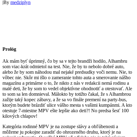
|
By
medziplyn
Prológ
Ak mám byť úprimný, čo by sa v tejto brandži hodilo, Alhambru
som viac-krát odmietol na test. Nie, že by to nebolo dobré auto,
alebo že by som náhodou mal nejaké predsudky voči nemu. Nie, to
vôbec nie. Skôr mi išlo o zameranie tohto auta a smerovanie nášho
magazínu a primárne o to, že nikto z nás v redakcii nemá rodinu a
malé deti, že by som to vedel objektívne ohodnotiť a otestovať. Ale
to som sa len domnieval. Málokto by totižto čakal, že s Alhambrou
zažije taký kopec zábavy, a že sa vo finále premení na party-bus,
ktorým budete brázdiť ulice vášho mesta s vašimi kumpánmi. A kto
otestuje 7-miestne MPV ešte lepšie ako deti?! No predsa šesť 100
kilových chlapov!
Kategória rodinné MPV je na zostupe slávy a obľúbenosti a
môžeme ju pokojne zaradiť do ohrozeného druhu, ktorý je na