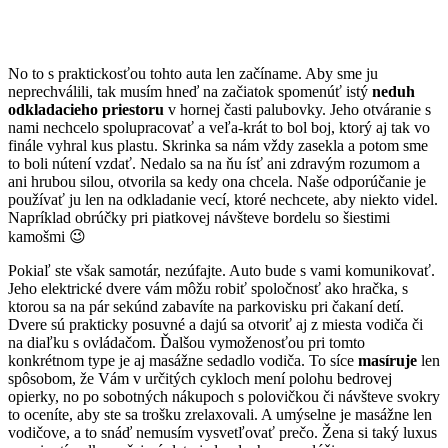
No to s praktickosťou tohto auta len začíname. Aby sme ju
neprechválili, tak musím hneď na začiatok spomenúť istý
neduh
odkladacieho priestoru
v hornej časti palubovky. Jeho otváranie s
nami nechcelo spolupracovať a veľa-krát to bol boj, ktorý aj tak vo
finále vyhral kus plastu. Skrinka sa nám vždy zasekla a potom sme
to boli nútení vzdať. Nedalo sa na ňu ísť ani zdravým rozumom a
ani hrubou silou, otvorila sa kedy ona chcela. Naše odporúčanie je
používať ju len na odkladanie vecí, ktoré nechcete, aby niekto videl.
Napríklad obrúčky pri piatkovej návšteve bordelu so šiestimi
kamošmi 😉
Pokiaľ ste však samotár, nezúfajte. Auto bude s vami komunikovať.
Jeho elektrické dvere vám môžu robiť spoločnosť ako hračka, s
ktorou sa na pár sekúnd zabavíte na parkovisku pri čakaní detí.
Dvere sú prakticky posuvné a dajú sa otvoriť aj z miesta vodiča či
na diaľku s ovládačom. Ďalšou vymoženosťou pri tomto
konkrétnom type je aj masážne sedadlo vodiča. To síce
masíruje
len
spôsobom, že Vám v určitých cykloch mení polohu bedrovej
opierky, no po sobotných nákupoch s polovičkou či návšteve svokry
to oceníte, aby ste sa trošku zrelaxovali. A umýselne je masážne len
vodičove, a to snáď nemusím vysvetľovať prečo. Žena si taký luxus