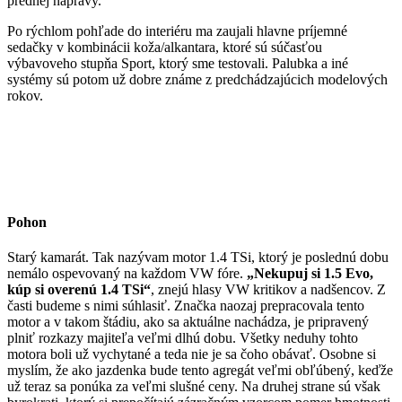
prednej nápravy.
Po rýchlom pohľade do interiéru ma zaujali hlavne príjemné
sedačky v kombinácii koža/alkantara, ktoré sú súčasťou
výbavoveho stupňa Sport, ktorý sme testovali. Palubka a iné
systémy sú potom už dobre známe z predchádzajúcich modelových
rokov.
Pohon
Starý kamarát. Tak nazývam motor 1.4 TSi, ktorý je poslednú dobu
nemálo ospevovaný na každom VW fóre.
„Nekupuj si 1.5 Evo,
kúp si overenú 1.4 TSi“
, znejú hlasy VW kritikov a nadšencov. Z
časti budeme s nimi súhlasiť. Značka naozaj prepracovala tento
motor a v takom štádiu, ako sa aktuálne nachádza, je pripravený
plniť rozkazy majiteľa veľmi dlhú dobu. Všetky neduhy tohto
motora boli už vychytané a teda nie je sa čoho obávať. Osobne si
myslím, že ako jazdenka bude tento agregát veľmi obľúbený, keďže
už teraz sa ponúka za veľmi slušné ceny. Na druhej strane sú však