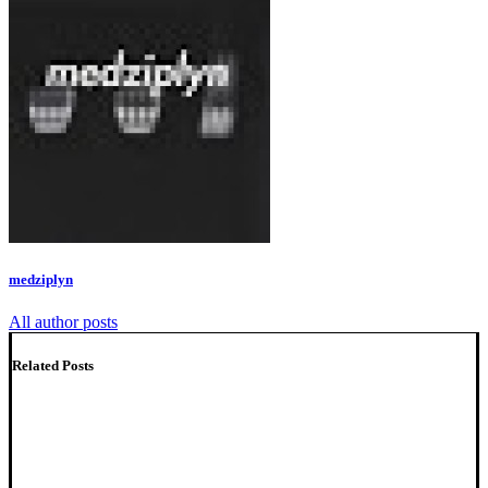
medziplyn
All author posts
Related Posts