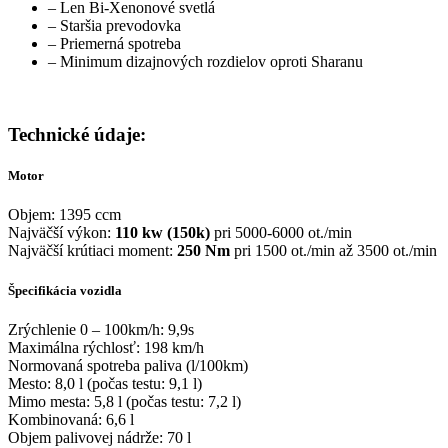
– Len Bi-Xenonové svetlá
– Staršia prevodovka
– Priemerná spotreba
– Minimum dizajnových rozdielov oproti Sharanu
Technické údaje:
Motor
Objem: 1395 ccm
Najväčší výkon:
110 kw (150k)
pri 5000-6000 ot./min
Najväčší krútiaci moment:
250 Nm
pri 1500 ot./min až 3500 ot./min
Špecifikácia vozidla
Zrýchlenie 0 – 100km/h: 9,9s
Maximálna rýchlosť: 198 km/h
Normovaná spotreba paliva (l/100km)
Mesto: 8,0 l (počas testu: 9,1 l)
Mimo mesta: 5,8 l (počas testu: 7,2 l)
Kombinovaná: 6,6 l
Objem palivovej nádrže: 70 l