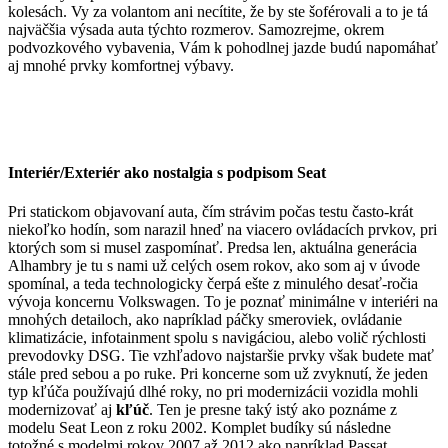
kolesách. Vy za volantom ani necítite, že by ste šoférovali a to je tá
najväčšia výsada auta týchto rozmerov. Samozrejme, okrem
podvozkového vybavenia, Vám k pohodlnej jazde budú napomáhať
aj mnohé prvky komfortnej výbavy.
Interiér/Exteriér ako nostalgia s podpisom Seat
Pri statickom objavovaní auta, čím strávim počas testu často-krát
niekoľko hodín, som narazil hneď na viacero ovládacích prvkov, pri
ktorých som si musel zaspomínať. Predsa len, aktuálna generácia
Alhambry je tu s nami už celých osem rokov, ako som aj v úvode
spomínal, a teda technologicky čerpá ešte z minulého desať-ročia
vývoja koncernu Volkswagen. To je poznať minimálne v interiéri na
mnohých detailoch, ako napríklad páčky smeroviek, ovládanie
klimatizácie, infotainment spolu s navigáciou, alebo volič rýchlosti
prevodovky DSG. Tie vzhľadovo najstaršie prvky však budete mať
stále pred sebou a po ruke. Pri koncerne som už zvyknutí, že jeden
typ kľúča používajú dlhé roky, no pri modernizácii vozidla mohli
modernizovať aj
kľúč
. Ten je presne taký istý ako poznáme z
modelu Seat Leon z roku 2002. Komplet budíky sú následne
totožné s modelmi rokov 2007 až 2012 ako napríklad Passat.