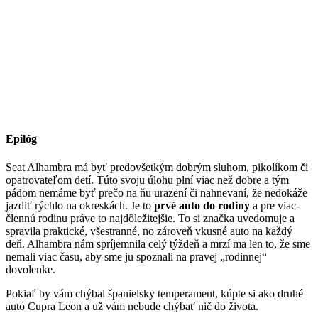
Epilóg
Seat Alhambra má byť predovšetkým dobrým sluhom, pikolíkom či
opatrovateľom detí. Túto svoju úlohu plní viac než dobre a tým
pádom nemáme byť prečo na ňu urazení či nahnevaní, že nedokáže
jazdiť rýchlo na okreskách. Je to
prvé auto do rodiny
a pre viac-
člennú rodinu práve to najdôležitejšie. To si značka uvedomuje a
spravila praktické, všestranné, no zároveň vkusné auto na každý
deň. Alhambra nám spríjemnila celý týždeň a mrzí ma len to, že sme
nemali viac času, aby sme ju spoznali na pravej „rodinnej“
dovolenke.
Pokiaľ by vám chýbal španielsky temperament, kúpte si ako druhé
auto Cupra Leon a už vám nebude chýbať nič do života.