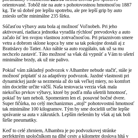
orientované. Tobôž nie na aute s pohotovostnou hmotnosťou 1887
kg. Tie sú dobré pre lepšiu spotrebu, ale pre lepší grip by auto
znieslo určite minimálne 235 šírku.
Súčasťou výbavy auta bola aj možnosť Voľnobeh. Pri jeho
aktivovaní, riadiaca jednotka vyradila rýchlosť prevodovky a auto
začalo ísť len svojou vlastnou zotrvačnosťou. Pri priaznivom smere
vetra a dobrom sklone kopca by sme sa tak pokojne dostali aj z
Bratislavy do Tatier. Ako náhle sa auto rozgúlalo, tak už sa mu
nechcelo zastaviť. Táto možnosť sa však dá vypnúť a Vám to ušetrí
minimálne brzdy, ak už nie palivo.
Pokiaľ vám základný podvozok v Alhambre nebude stačiť, stále je
možnosť priplatiť si za adaptívny podvozok. Jazdné vlastnosti pri
dynamickej jazde sa nezmenia až do tak veľkej miery, no komfort
ním docielite určite väčší. Naša testovacia verzia však mala
niekoľko prvkov výbavy, ktoré by podľa mňa ušetrili hmotnosť,
pokiaľ by tam neboli. Spomeniem len el. posuvné bočné dvere.
Super fičúrka, no celý mechanizmus „stojí“ pohotovostnú hmotnosť
tak minimálne 100 kilogramov. Tým by sme docielili určite lepšie
správanie sa auta v zákrutách. Lepším riešením by však aj tak boli
širšie pneumatiky.
Keď to celé zhrniem, Alhambra je po podvozkovej stránke
perfektným spoločníkom na dlhé cesty a kilometre doslova hltá v