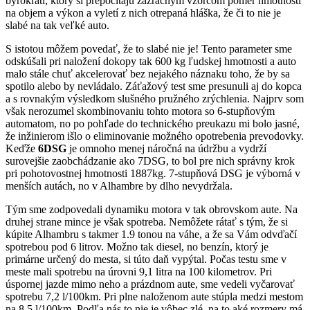
byrokrati, ktorý si prepočítajú zázračným vzorcom pomer hmotnosti
na objem a výkon a vyletí z nich otrepaná hláška, že či to nie je
slabé na tak veľké auto.
S istotou môžem povedať, že to slabé nie je! Tento parameter sme
odskúšali pri naložení dokopy tak 600 kg ľudskej hmotnosti a auto
malo stále chuť akcelerovať bez nejakého náznaku toho, že by sa
spotilo alebo by nevládalo. Záťažový test sme presunuli aj do kopca
a s rovnakým výsledkom slušného pružného zrýchlenia. Najprv som
však nerozumel skombinovaniu tohto motora so 6-stupňovým
automatom, no po pohľade do technického preukazu mi bolo jasné,
že inžinierom išlo o eliminovanie možného opotrebenia prevodovky.
Keďže
6DSG
je omnoho menej náročná na údržbu a vydrží
surovejšie zaobchádzanie ako 7DSG, to bol pre nich správny krok
pri pohotovostnej hmotnosti 1887kg. 7-stupňová DSG je výborná v
menších autách, no v Alhambre by dlho nevydržala.
Tým sme zodpovedali dynamiku motora v tak obrovskom aute. Na
druhej strane mince je však spotreba. Nemôžete rátať s tým, že si
kúpite Alhambru s takmer 1.9 tonou na váhe, a že sa Vám odvďačí
spotrebou pod 6 litrov. Možno tak diesel, no benzín, ktorý je
primárne určený do mesta, si túto daň vypýtal. Počas testu sme v
meste mali spotrebu na úrovni 9,1 litra na 100 kilometrov. Pri
úspornej jazde mimo neho a prázdnom aute, sme vedeli vyčarovať
spotrebu 7,2 l/100km. Pri plne naloženom aute stúpla medzi mestom
na 8,5 l/100km. Podľa nás to nie je vôbec zlé, na to aké rozmery má