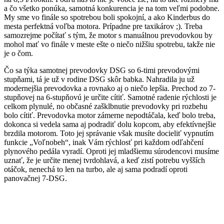
a čo všetko ponúka, samotná konkurencia je na tom veľmi podobne.
My sme vo finále so spotrebou boli spokojní, a ako Kinderbus do
mesta perfektná voľba motora. Prípadne pre taxikárov ;). Treba
samozrejme počítať s tým, že motor s manuálnou prevodovkou by
mohol mať vo finále v meste ešte o niečo nižšiu spotrebu, takže nie
je o čom.
Čo sa týka samotnej prevodovky DSG so 6-timi prevodovými
stupňami, tá je už v rodine DSG skôr babka. Nahradila ju už
modernejšia prevodovka a rovnako aj o niečo lepšia. Prechod zo 7-
stupňovej na 6-stupňovú je určite cítiť. Samotné radenie rýchlosti je
celkom plynulé, no občasné zašklbnutie prevodovky pri rozbehu
bolo cítiť. Prevodovka motor zámerne nepodtáčala, keď bolo treba,
dokonca si vedela sama aj podradiť dolu kopcom, aby efektívnejšie
brzdila motorom. Toto jej správanie však musíte docieliť vypnutím
funkcie „Voľnobeh“, inak Vám rýchlosť pri každom odľahčení
plynového pedála vyradí. Oproti jej mladšiemu súrodencovi musíme
uznať, že je určite menej tvrdohlavá, a keď zistí potrebu vyšších
otáčok, nenechá to len na turbo, ale aj sama podradí oproti
panovačnej 7-DSG.