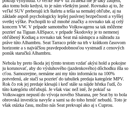
pokraji vyhynutia. O veľké MPV už zďaleka nie je taký záujem,
ako tomu bolo kedysi, to je nám všetkým jasné. Rovnako aj to, že
veľké SUV preberajú ich štafetu a tešia sa nemalej obľube, aj na
základe aspoň psychologicky lepšej pasívnej bezpečnosti a vyššej
svetlej výške. Pochopili to už mnohé značky a rovnako tak aj celý
koncern VW. V prípade samotného Volkswagenu sa tak môžeme
pozrieť na Tiguan AllSpace, v prípade Škodovky je to nemenej
obľúbený Kodiaq a rovnako tak Seat má nástupcu a náhradu za
práve túto Alhambru. Seat Tarraco príde na trh v krátkom časovom
horizonte a s najväčšou pravdepodobnosťou vystrnadí z cenových
ponúk staručkú Alhambru.
Nebola by preto škoda jej týmto testom vzdať akýsi hold a pokojne
ju korunovať, aby do výsluhového (jazdenkového) dôchodku išla so
cťou. Samozrejme, nemáme ani my túto informáciu na 100%
potvrdenú, ale stačí sa pozrieť do tabuliek predaja kategórie MPV.
Rok čo rok jej predaje klesajú i keď stále sa nájde hŕstka ľudí, čo
túto kategóriu obľubujú. Je však viac než isté, že pokiaľ sa
Volkswagen nepustí do vývoja nového Sharana, pre Seat by to bola
obrovská investícia navyše a sami sa do toho hrnúť nebudú. Toto je
však otázka času, možno nás Seat prekvapí ako aj s Cuprou.