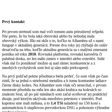
Prvý kontakt
Pri prvom stretnutí som mal voči tomuto autu prirodzený rešpekt.
Nie preto, že by bola taká obrovská alebo by nebodaj mala
obrovský výkon. Išlo mi skôr o to, koľko tu Alhambra už s nami
funguje v aktuálnej generácii. Presne dva roky jej chýbajú do osláv
desaťročia na trhu, keďže aktuálna generácia sa s malými zmenami
ponúka od roku
2010
. Rovnaká platforma, rovnaká karoséria či
palubná doska, no len málo zmien v interiéri alebo exteriéri. Stále
však má čo ponúknuť možno aj nad rámec konkurencie a z
mnohých vychytávok som bol aj sám milo prekvapený.
Na prvý pohľad pekne pôsobiaca biela perleť, čo som však po čase
zistil, že sa jedná o striebornú metalízu a k tomu kontrastne ladiace
čierne disky kolies. Na Alhambre som však oči nenechal, v prvom
momente pôsobila na mňa len ako akási krabica na kolesách so
znakom Seat, až po pár minútach som začal oceňovať jej praktický
dizajn, pod ktorým ukrývala množstvo priestoru v interiéri. Pod
kapotou sme mali mrňasa, a to
1.4 TSi
naladený na 150 koní s
automatickou 6 stupňovou prevodovkou DSG a pohonom výhradne