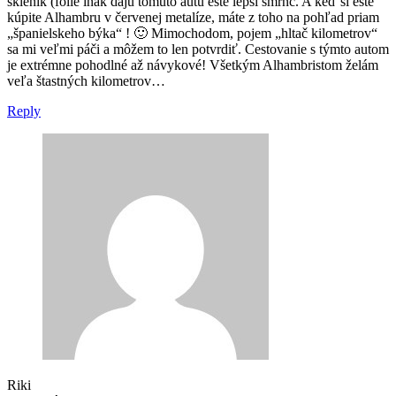
skleník (fólie inak dajú tomuto autu ešte lepší šmrnc. A keď si ešte
kúpite Alhambru v červenej metalíze, máte z toho na pohľad priam
„španielskeho býka“ ! 🙂 Mimochodom, pojem „hltač kilometrov“
sa mi veľmi páči a môžem to len potvrdiť. Cestovanie s týmto autom
je extrémne pohodlné až návykové! Všetkým Alhambristom želám
veľa štastných kilometrov…
Reply
Riki