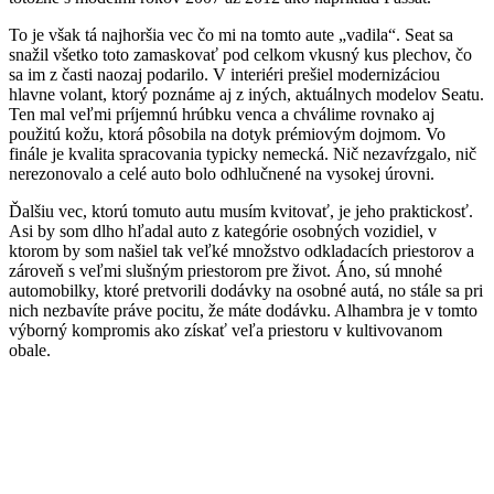
To je však tá najhoršia vec čo mi na tomto aute „vadila“. Seat sa
snažil všetko toto zamaskovať pod celkom vkusný kus plechov, čo
sa im z časti naozaj podarilo. V interiéri prešiel modernizáciou
hlavne volant, ktorý poznáme aj z iných, aktuálnych modelov Seatu.
Ten mal veľmi príjemnú hrúbku venca a chválime rovnako aj
použitú kožu, ktorá pôsobila na dotyk prémiovým dojmom. Vo
finále je kvalita spracovania typicky nemecká. Nič nezavŕzgalo, nič
nerezonovalo a celé auto bolo odhlučnené na vysokej úrovni.
Ďalšiu vec, ktorú tomuto autu musím kvitovať, je jeho praktickosť.
Asi by som dlho hľadal auto z kategórie osobných vozidiel, v
ktorom by som našiel tak veľké množstvo odkladacích priestorov a
zároveň s veľmi slušným priestorom pre život. Áno, sú mnohé
automobilky, ktoré pretvorili dodávky na osobné autá, no stále sa pri
nich nezbavíte práve pocitu, že máte dodávku. Alhambra je v tomto
výborný kompromis ako získať veľa priestoru v kultivovanom
obale.