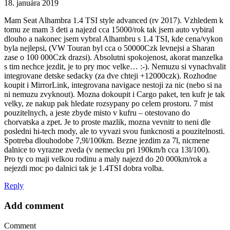
18. januára 2019
Mam Seat Alhambra 1.4 TSI style advanced (rv 2017). Vzhledem k
tomu ze mam 3 deti a najezd cca 15000/rok tak jsem auto vybiral
dlouho a nakonec jsem vybral Alhambru s 1.4 TSI, kde cena/vykon
byla nejlepsi, (VW Touran byl cca o 50000Czk levnejsi a Sharan
zase o 100 000Czk drazsi). Absolutni spokojenost, akorat manzelka
s tim nechce jezdit, je to pry moc velke… :-). Nemuzu si vynachvalit
integrovane detske sedacky (za dve chteji +12000czk). Rozhodne
koupit i MirrorLink, integrovana navigace nestoji za nic (nebo si na
ni nemuzu zvyknout). Mozna dokoupit i Cargo paket, ten kufr je tak
velky, ze nakup pak hledate rozsypany po celem prostoru. 7 mist
pouzitelnych, a jeste zbyde misto v kufru – otestovano do
chorvatska a zpet. Je to proste mazlik, mozna vevnitr to neni dle
posledni hi-tech mody, ale to vyvazi svou funkcnosti a pouzitelnosti.
Spotreba dlouhodobe 7,9l/100km. Bezne jezdim za 7l, nicmene
dalnice to vyrazne zveda (v nemecku pri 190km/h cca 13l/100).
Pro ty co maji velkou rodinu a maly najezd do 20 000km/rok a
nejezdi moc po dalnici tak je 1.4TSI dobra volba.
Reply
Add comment
Comment