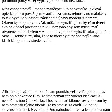
po minutí polky vašej výplaty jednoducho nezaslúži.
Mňa osobne potešili mnohé maličkosti. Polohovateľná lakťová
opierka, ktorú považujem v autách za samozrejmosť, no málokedy
to tak býva, je súčasťou základnej výbavy modelu Alhambra.
Okrem tejto opierky tu však môžeme využiť aj
hrubý rám dverí
ako odkladací priestor na ruku. Bez toho aby som musel mať
otvorené okno, si viem v Alhambre v pohode vyložiť ruku aj na rám
okna. Osobne si myslím, že je to niekedy aj pohodlnejšie, ako
klasická opierka v strede dverí.
Alhambra je však auto, ktoré nám ponúklo veľa veľa pohodlia, až
nám bolo nakoniec ľúto, že sme nemali cez víkend viac času a
neotočili s ňou Chorvátsko. Doslova hltač kilometrov, v ktorom by
nám cesta tak rýchlo ubehla, že by sme sa za chvíľu kúpali v
slovenskom mori. Nevadí, možno nabudúce. Predsa len, keď sa nám