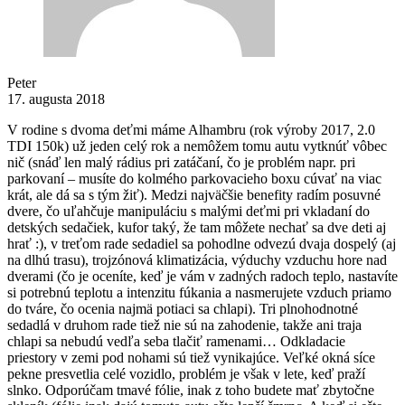
Peter
17. augusta 2018
V rodine s dvoma deťmi máme Alhambru (rok výroby 2017, 2.0
TDI 150k) už jeden celý rok a nemôžem tomu autu vytknúť vôbec
nič (snáď len malý rádius pri zatáčaní, čo je problém napr. pri
parkovaní – musíte do kolmého parkovacieho boxu cúvať na viac
krát, ale dá sa s tým žiť). Medzi najväčšie benefity radím posuvné
dvere, čo uľahčuje manipuláciu s malými deťmi pri vkladaní do
detských sedačiek, kufor taký, že tam môžete nechať sa dve deti aj
hrať :), v treťom rade sedadiel sa pohodlne odvezú dvaja dospelý (aj
na dlhú trasu), trojzónová klimatizácia, výduchy vzduchu hore nad
dverami (čo je oceníte, keď je vám v zadných radoch teplo, nastavíte
si potrebnú teplotu a intenzitu fúkania a nasmerujete vzduch priamo
do tváre, čo ocenia najmä potiaci sa chlapi). Tri plnohodnotné
sedadlá v druhom rade tiež nie sú na zahodenie, takže ani traja
chlapi sa nebudú vedľa seba tlačiť ramenami… Odkladacie
priestory v zemi pod nohami sú tiež vynikajúce. Veľké okná síce
pekne presvetlia celé vozidlo, problém je však v lete, keď praží
slnko. Odporúčam tmavé fólie, inak z toho budete mať zbytočne