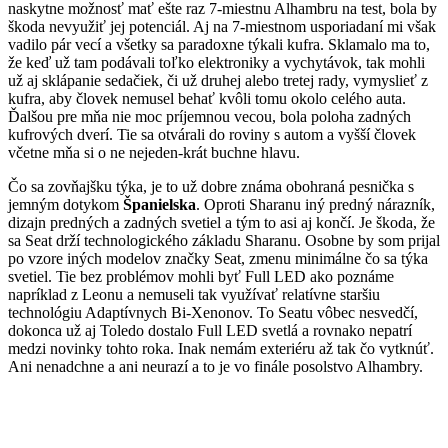
naskytne možnosť mať ešte raz 7-miestnu Alhambru na test, bola by
škoda nevyužiť jej potenciál. Aj na 7-miestnom usporiadaní mi však
vadilo pár vecí a všetky sa paradoxne týkali kufra. Sklamalo ma to,
že keď už tam podávali toľko elektroniky a vychytávok, tak mohli
už aj sklápanie sedačiek, či už druhej alebo tretej rady, vymyslieť z
kufra, aby človek nemusel behať kvôli tomu okolo celého auta.
Ďalšou pre mňa nie moc príjemnou vecou, bola poloha zadných
kufrových dverí. Tie sa otvárali do roviny s autom a vyšší človek
včetne mňa si o ne nejeden-krát buchne hlavu.
Čo sa zovňajšku týka, je to už dobre známa obohraná pesnička s
jemným dotykom
Španielska
. Oproti Sharanu iný predný nárazník,
dizajn predných a zadných svetiel a tým to asi aj končí. Je škoda, že
sa Seat drží technologického základu Sharanu. Osobne by som prijal
po vzore iných modelov značky Seat, zmenu minimálne čo sa týka
svetiel. Tie bez problémov mohli byť Full LED ako poznáme
napríklad z Leonu a nemuseli tak využívať relatívne staršiu
technológiu Adaptívnych Bi-Xenonov. To Seatu vôbec nesvedčí,
dokonca už aj Toledo dostalo Full LED svetlá a rovnako nepatrí
medzi novinky tohto roka. Inak nemám exteriéru až tak čo vytknúť.
Ani nenadchne a ani neurazí a to je vo finále posolstvo Alhambry.