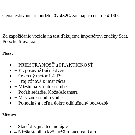
Cena testovaného modelu:
37 432€,
začínajúca cena: 24 190€
Za zapožičanie vozidla na test ďakujeme importérovi značky Seat,
Porsche Slovakia.
Plusy:
+ PRIESTRANOSŤ a PRAKTICKOSŤ
+ El. posuvné bočné dvere
+ Overený motor 1.4 TSi
+ Troj-zónová klimatizácia
+ Miesto na 3. rade sedadiel
+ Poťah sedadiel Koža/Alcantara
+ Masážne sedadlo vodiča
+ Pohodlný a veľmi dobre odhlučnený podvozok
Mínusy:
– Starší dizajn a technológie
– Nižšia stabilita kvôli užším pneumatikám