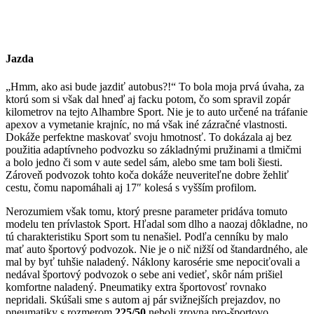
Jazda
„Hmm, ako asi bude jazdiť autobus?!“ To bola moja prvá úvaha, za
ktorú som si však dal hneď aj facku potom, čo som spravil zopár
kilometrov na tejto Alhambre Sport. Nie je to auto určené na tráfanie
apexov a vymetanie krajníc, no má však iné zázračné vlastnosti.
Dokáže perfektne maskovať svoju hmotnosť. To dokázala aj bez
použitia adaptívneho podvozku so základnými pružinami a tlmičmi
a bolo jedno či som v aute sedel sám, alebo sme tam boli šiesti.
Zároveň podvozok tohto koča dokáže neuveriteľne dobre žehliť
cestu, čomu napomáhali aj 17″ kolesá s vyšším profilom.
Nerozumiem však tomu, ktorý presne parameter pridáva tomuto
modelu ten prívlastok Sport. Hľadal som dlho a naozaj dôkladne, no
tú charakteristiku Sport som tu nenašiel. Podľa cenníku by malo
mať auto športový podvozok. Nie je o nič nižší od štandardného, ale
mal by byť tuhšie naladený. Náklony karosérie sme nepociťovali a
nedával športový podvozok o sebe ani vedieť, skôr nám prišiel
komfortne naladený. Pneumatiky extra športovosť rovnako
nepridali. Skúšali sme s autom aj pár svižnejších prejazdov, no
pneumatiky s rozmerom
225/50
neboli zrovna pro-športovo