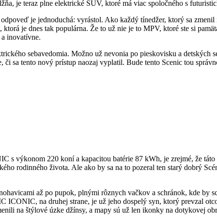
žňa, je teraz plne elektrické SUV, ktoré má viac spoločného s futuris
 odpoveď je jednoduchá: vyrástol. Ako každý tínedžer, ktorý sa zmenil n
cii, ktorá je dnes tak populárna. Že to už nie je to MPV, ktoré ste si pa
a inovatívne.
ktrického sebavedomia. Možno už nevonia po pieskovisku a detských sed
 či sa tento nový prístup naozaj vyplatil. Bude tento Scenic tou správ
 výkonom 220 koní a kapacitou batérie 87 kWh, je zrejmé, že táto ver
ho rodinného života. Ale ako by sa na to pozeral ten starý dobrý Scén
s nohavicami až po pupok, plnými rôznych vačkov a schránok, kde by sc
ICONIC, na druhej strane, je už jeho dospelý syn, ktorý prevzal otcov
enili na štýlové úzke džínsy, a mapy sú už len ikonky na dotykovej ob