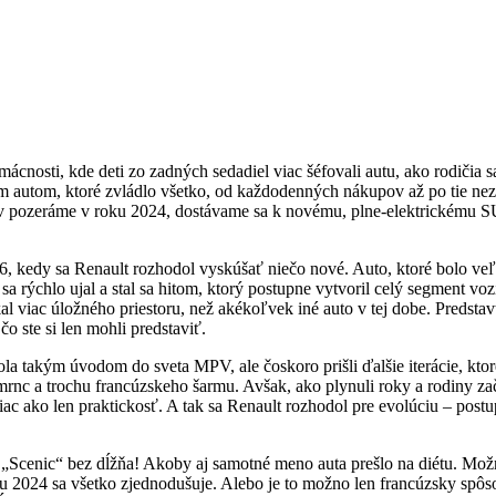
mácnosti, kde deti zo zadných sedadiel viac šéfovali autu, ako rodič
tom, ktoré zvládlo všetko, od každodenných nákupov až po tie neza
 pozeráme v roku 2024, dostávame sa k novému, plne-elektrickému SUV
, kedy sa Renault rozhodol vyskúšať niečo nové. Auto, ktoré bolo v
sa rýchlo ujal a stal sa hitom, ktorý postupne vytvoril celý segment vozi
kal viac úložného priestoru, než akékoľvek iné auto v tej dobe. Predst
čo ste si len mohli predstaviť.
ola takým úvodom do sveta MPV, ale čoskoro prišli ďalšie iterácie, kto
 šmrnc a trochu francúzskeho šarmu. Avšak, ako plynuli roky a rodiny z
viac ako len praktickosť. A tak sa Renault rozhodol pre evolúciu – post
„Scenic“ bez dĺžňa! Akoby aj samotné meno auta prešlo na diétu. Možno
roku 2024 sa všetko zjednodušuje. Alebo je to možno len francúzsky sp