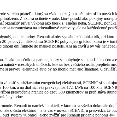
ie starého priateľa, ktorý sa však medzitým naučil niekoľko nových
irodzená. Zrazu sa ocitnete v aute, ktoré pôsobí ako pokojný moreplav
razí okamžitý príval výkonu ako blesk z jasného neba, SCENIC ponúka 
oré sa nezameriava na adrenalínové záchvaty, ale na každodenné poteše
lynulý, no nie nudný. Renault akoby vytiahol z klobúka trik, pri ktoro
ých 20-palcových diskoch sa SCENIC pohybuje s gráciou, ktorá je v to
o dlhom dni ľahnete do mäkkej postele. Ani na chvíľu by vás nenapadl
 Je ako tanečník na parkete, ktorý sa pohybuje s takou ľahkosťou a el
 najmä v mestských uličkách, kde sa bez väčšieho úsilia preplieta med
e si pravdu, elektrické auto by ho mohlo mať ako štandard. Obzvlášť,
ôžu zápasiť s udržiavaním energetickej efektívnosti, SCENIC si spoko
 100 km, a na diaľnici vás prekvapí iba 17,1 kWh na 100 km. SCENIC a
pričom prekročenie hranice dojazdu 500 kilometrov sa preň stáva ruti
 než úctyhodné.
rmónie. Renault tu namiešal kokteil, v ktorom sa všetko dokonale dopĺ
o, ale o čistú elektrinu – a tá vás v novom SCENIC-u presvedčí, že bu
jal buď systém 4Control, alebo zvážiť pre Renault pridanie pohonu 4