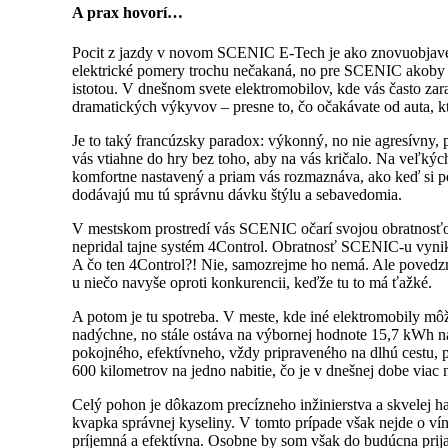
A prax hovorí…
Pocit z jazdy v novom SCENIC E-Tech je ako znovuobjaven
elektrické pomery trochu nečakaná, no pre SCENIC akoby pr
istotou. V dnešnom svete elektromobilov, kde vás často za
dramatických výkyvov – presne to, čo očakávate od auta, kt
Je to taký francúzsky paradox: výkonný, no nie agresívny, p
vás vtiahne do hry bez toho, aby na vás kričalo. Na veľk
komfortne nastavený a priam vás rozmaznáva, ako keď si p
dodávajú mu tú správnu dávku štýlu a sebavedomia.
V mestskom prostredí vás SCENIC očarí svojou obratnosťou.
nepridal tajne systém 4Control. Obratnosť SCENIC-u vyniká
A čo ten 4Control?! Nie, samozrejme ho nemá. Ale povedzm
u niečo navyše oproti konkurencii, keďže tu to má ťažké.
A potom je tu spotreba. V meste, kde iné elektromobily m
nadýchne, no stále ostáva na výbornej hodnote 15,7 kWh na
pokojného, efektívneho, vždy pripraveného na dlhú cestu, 
600 kilometrov na jedno nabitie, čo je v dnešnej dobe viac
Celý pohon je dôkazom precízneho inžinierstva a skvelej ha
kvapka správnej kyseliny. V tomto prípade však nejde o vín
príjemná a efektívna. Osobne by som však do budúcna pri