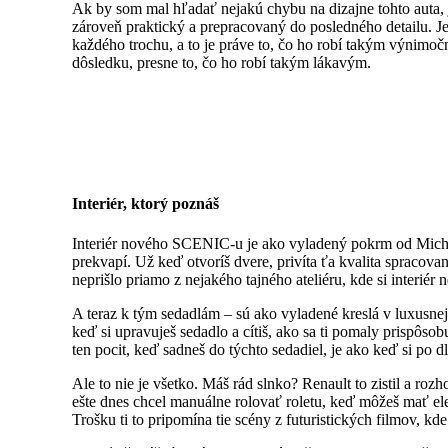
Ak by som mal hľadať nejakú chybu na dizajne tohto auta,
zároveň praktický a prepracovaný do posledného detailu. J
každého trochu, a to je práve to, čo ho robí takým výnimočn
dôsledku, presne to, čo ho robí takým lákavým.
Interiér, ktorý poznáš
Interiér nového SCENIC-u je ako vyladený pokrm od Micheli
prekvapí. Už keď otvoríš dvere, privíta ťa kvalita spracov
neprišlo priamo z nejakého tajného ateliéru, kde si interiér 
A teraz k tým sedadlám – sú ako vyladené kreslá v luxusnej
keď si upravuješ sedadlo a cítiš, ako sa ti pomaly prispôso
ten pocit, keď sadneš do týchto sedadiel, je ako keď si p
Ale to nie je všetko. Máš rád slnko? Renault to zistil a r
ešte dnes chcel manuálne rolovať roletu, keď môžeš mať elek
Trošku ti to pripomína tie scény z futuristických filmov, kd