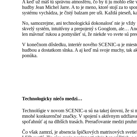
A keď už máš tú správnu atmosféru, čo by ti ju mohlo ešte
hudby Jean Michel Jarre. A to je meno, ktoré stojí za to spo
systému vychádza, je čistý balzam pre uši. Každá pieseň, k
No, samozrejme, ani technologická dokonalosť nie je vždy
skvelý systém, intuitívny a prepojený s Googlom, ale… And
len mávnuť rukou a pomyslieť si, že niekde vo svete sú pre
V konečnom dôsledku, interiér nového SCENIC-u je miesto, 
hudbou a dostatkom slnka. A aj keď má svoje muchy, tak ako
ponúka.
Technologicky niečo medzi…
Technológie v novom SCENIC-u sú na takej úrovni, že si na
mnohé konkurenčné značky. V spojení s aktívnym udržiavaní
spoľahnúť aj na dlhších trasách. Preraďovanie medzi pru
Čo však zamrzí, je absencia špičkových matrixových svetiel