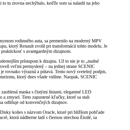
 to tu zrovna nechýbalo, keďže som sa naladil na jeho
nonymom rodinného auta, sa premenilo na moderný MPV
u, ktorý Renault zvolil pri transformácii tohto modelu. Je
jú praktickosť s avantgardným dizajnom.
ernejším prístupom k dizajnu. Už to nie je to „nudné
 zároveň veľmi premyslený – na jednej strane SCENIC
rá je rovnako výrazná a pútavá. Tento nový svetelný podpis,
futurizmu, ktorý dnes všade vidíme. Naopak, SCENIC
ne zaoblená maska s čistými líniami, elegantné LED
a zmysel. Tieto zapustené kľučky, ktoré sa stali
sa odlišuje od konvenčných dizajnov.
isky kolies s názvom Oracle, ktoré pri bližšom pohľade
é, ktorá nádherne ladí s čiernou strechou Étoilé, sa