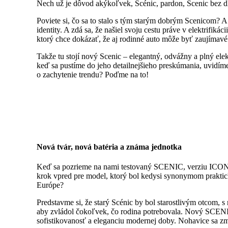
Nech už je dôvod akýkoľvek, Scénic, pardon, Scenic bez dĺ
Poviete si, čo sa to stalo s tým starým dobrým Scenicom? A
identity. A zdá sa, že našiel svoju cestu práve v elektrifiká
ktorý chce dokázať, že aj rodinné auto môže byť zaujímavé 
Takže tu stojí nový Scenic – elegantný, odvážny a plný ele
keď sa pustíme do jeho detailnejšieho preskúmania, uvidíme,
o zachytenie trendu? Poďme na to!
Nová tvár, nová batéria a známa jednotka
Keď sa pozrieme na nami testovaný SCENIC, verziu ICONIC s
krok vpred pre model, ktorý bol kedysi synonymom praktické
Európe?
Predstavme si, že starý Scénic by bol starostlivým otcom, 
aby zvládol čokoľvek, čo rodina potrebovala. Nový SCENIC 
sofistikovanosť a eleganciu modernej doby. Nohavice sa zm