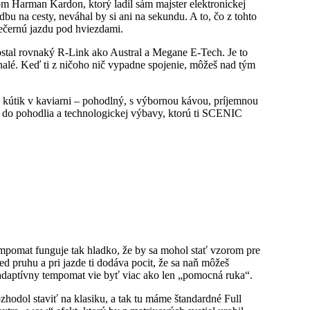
om Harman Kardon, ktorý ladil sám majster elektronickej
dbu na cesty, neváhal by si ani na sekundu. A to, čo z tohto
večernú jazdu pod hviezdami.
ostal rovnaký R-Link ako Austral a Megane E-Tech. Je to
nalé. Keď ti z ničoho nič vypadne spojenie, môžeš nad tým
y kútik v kaviarni – pohodlný, s výbornou kávou, príjemnou
íš do pohodlia a technologickej výbavy, ktorú ti SCENIC
empomat funguje tak hladko, že by sa mohol stať vzorom pre
d pruhu a pri jazde ti dodáva pocit, že sa naň môžeš
adaptívny tempomat vie byť viac ako len „pomocná ruka“.
zhodol staviť na klasiku, a tak tu máme štandardné Full