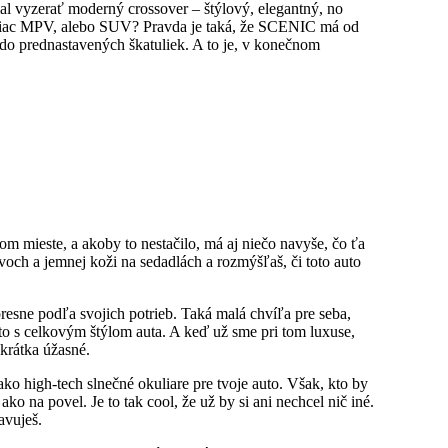
l vyzerať moderný crossover – štýlový, elegantný, no
to viac MPV, alebo SUV? Pravda je taká, že SCENIC má od
ť do prednastavených škatuliek. A to je, v konečnom
m mieste, a akoby to nestačilo, má aj niečo navyše, čo ťa
voch a jemnej koži na sedadlách a rozmýšľaš, či toto auto
resne podľa svojich potrieb. Taká malá chvíľa pre seba,
í to s celkovým štýlom auta. A keď už sme pri tom luxuse,
krátka úžasné.
ko high-tech slnečné okuliare pre tvoje auto. Však, kto by
o na povel. Je to tak cool, že už by si ani nechcel nič iné.
avuješ.