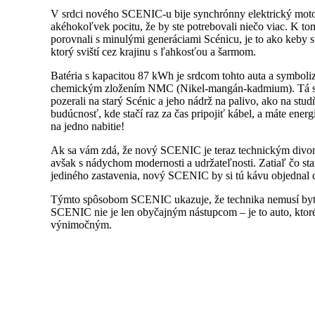
V srdci nového SCENIC-u bije synchrónny elektrický motor 
akéhokoľvek pocitu, že by ste potrebovali niečo viac. K 
porovnali s minulými generáciami Scénicu, je to ako keby s
ktorý sviští cez krajinu s ľahkosťou a šarmom.
Batéria s kapacitou 87 kWh je srdcom tohto auta a symboliz
chemickým zložením NMC (Nikel-mangán-kadmium). Tá sa v 
pozerali na starý Scénic a jeho nádrž na palivo, ako na st
budúcnosť, kde stačí raz za čas pripojiť kábel, a máte energ
na jedno nabitie!
Ak sa vám zdá, že nový SCENIC je teraz technickým divom,
avšak s nádychom modernosti a udržateľnosti. Zatiaľ čo sta
jediného zastavenia, nový SCENIC by si tú kávu objednal c
Týmto spôsobom SCENIC ukazuje, že technika nemusí byť c
SCENIC nie je len obyčajným nástupcom – je to auto, ktoré s
výnimočným.