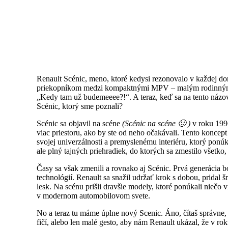
Renault Scénic, meno, ktoré kedysi rezonovalo v každej do
priekopníkom medzi kompaktnými MPV – malým rodinným au
„Kedy tam už budemeeee?!“. A teraz, keď sa na tento názov
Scénic, ktorý sme poznali?
Scénic sa objavil na scéne
(Scénic na scéne 🙂 )
v roku 1996
viac priestoru, ako by ste od neho očakávali. Tento koncept 
svojej univerzálnosti a premyslenému interiéru, ktorý ponú
ale plný tajných priehradiek, do ktorých sa zmestilo všetko, 
Časy sa však zmenili a rovnako aj Scénic. Prvá generácia b
technológií. Renault sa snažil udržať krok s dobou, pridal
lesk. Na scénu prišli dravšie modely, ktoré ponúkali niečo 
v modernom automobilovom svete.
No a teraz tu máme úplne nový Scenic. Áno, čítaš správne, 
fičí, alebo len malé gesto, aby nám Renault ukázal, že v 