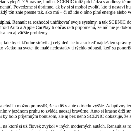
 viac vylepšiť? Správne, hudba. SCENIC totiž prichádza s audiosystém
menúť. Povedzme si úprimne, ak by si si mohol zvoliť, kto ti nastaví hu
aždý tón znie presne tak, ako má – či už ide o ráno plné energie alebo 
 úplná. Renault sa rozhodol unifikovať svoje systémy, a tak SCENIC d
roid Auto a Apple CarPlay ti občas radi pripomenú, že nič nie je doko
dsa len aj väčšie problémy.
kde by si kľudne strávil aj celý deň. Je to ako keď nájdeš ten správn
 všetko na svete, tie malé nedostatky ti rýchlo odpustí, keď sa ponor
 chvíľu možno pomyslíš, že sedíš v aute o triedu vyššie. Adaptívny t
m v jazdnom pruhu to zvláda naozaj bravúrne. Auto si krásne drží stre
hmi by bolo príjemným bonusom, ale aj bez neho SCENIC dokazuje, že 
, na ktoré si už človek zvykol v iných moderných autách. Renault sa ro