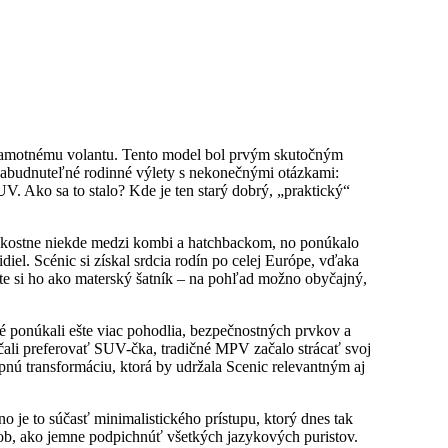
ia samotnému volantu. Tento model bol prvým skutočným
budnuteľné rodinné výlety s nekonečnými otázkami:
. Ako sa to stalo? Kde je ten starý dobrý, „praktický“
eľkostne niekde medzi kombi a hatchbackom, no ponúkalo
diel. Scénic si získal srdcia rodín po celej Európe, vďaka
avte si ho ako materský šatník – na pohľad možno obyčajný,
ré ponúkali ešte viac pohodlia, bezpečnostných prvkov a
ačali preferovať SUV-čka, tradičné MPV začalo strácať svoj
upnú transformáciu, ktorá by udržala Scenic relevantným aj
 je to súčasť minimalistického prístupu, ktorý dnes tak
ôsob, ako jemne podpichnúť všetkých jazykových puristov.