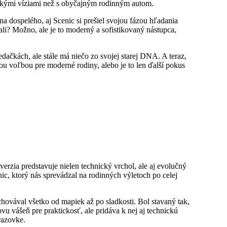
tickými víziami než s obyčajným rodinným autom.
a dospelého, aj Scenic si prešiel svojou fázou hľadania
mätali? Možno, ale je to moderný a sofistikovaný nástupca,
ačkách, ale stále má niečo zo svojej starej DNA. A teraz,
nou voľbou pre moderné rodiny, alebo je to len ďalší pokus
zia predstavuje nielen technický vrchol, ale aj evolučný
ic, ktorý nás sprevádzal na rodinných výletoch po celej
hovával všetko od mapiek až po sladkosti. Bol stavaný tak,
u vášeň pre praktickosť, ale pridáva k nej aj technickú
razovke.