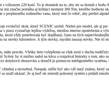
s výkonom 220 koní. To je dostatok na to, aby ste sa dostali z bodu A
tomu mu značne pomáha aj krútiaci moment 300 Nm, ktorého hodnota ok
te z preplneného rodinného vanu, ktorý mal čo robiť, aby prešiel alps
uje evolučný skok, ktorý SCENIC urobil. Nielen pre model, ale aj pre 
praxi vyznačuje lepšou výdržou, menšou mierou opotrebenia a výrazne
udňu, ktorá vždy potrebovala byť dopĺňaná, často na tých najnevhodnej
iu na stovky kilometrov. A tým stovky, myslím naozaj stovky. Nie tri sto
 máte pravdu. Všetky tieto vylepšenia sa však nesú v duchu tradičnýc
rý Scénic by si možno sadol na kávu a rozprával historky o tom, ako s
ez dotykovú obrazovku a doručil ju pomocou inteligentného systému, k
hladná a neosobná. Naopak, môže byť ako váš starý známy, ktorý sa v
a snaží ukázať, že aj keď ste zmenili pohonný systém a pridali množstv