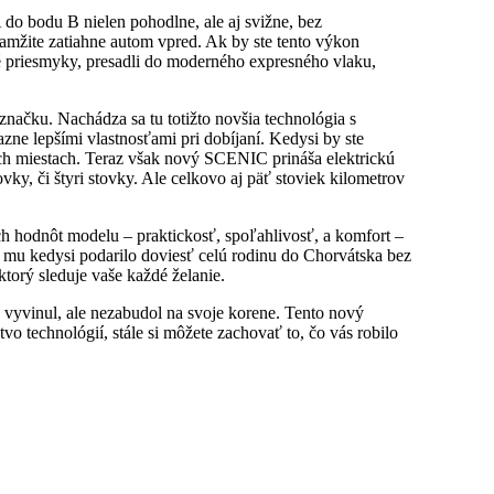
 do bodu B nielen pohodlne, ale aj svižne, bez
amžite zatiahne autom vpred. Ak by ste tento výkon
ké priesmyky, presadli do moderného expresného vlaku,
značku. Nachádza sa tu totižto novšia technológia s
 lepšími vlastnosťami pri dobíjaní. Kedysi by ste
ších miestach. Teraz však nový SCENIC prináša elektrickú
vky, či štyri stovky. Ale celkovo aj päť stoviek kilometrov
h hodnôt modelu – praktickosť, spoľahlivosť, a komfort –
a mu kedysi podarilo doviesť celú rodinu do Chorvátska bez
torý sleduje vaše každé želanie.
yvinul, ale nezabudol na svoje korene. Tento nový
o technológií, stále si môžete zachovať to, čo vás robilo