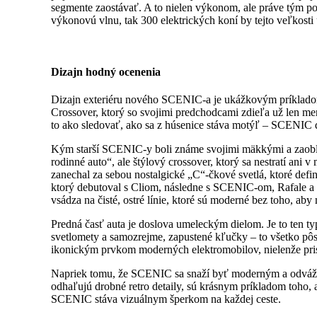
segmente zaostávať. A to nielen výkonom, ale práve tým po
výkonovú vlnu, tak 300 elektrických koní by tejto veľkosti u
Dizajn hodný ocenenia
Dizajn exteriéru nového SCENIC-a je ukážkovým príklado
Crossover, ktorý so svojimi predchodcami zdieľa už len men
to ako sledovať, ako sa z húsenice stáva motýľ – SCENIC dos
Kým starší SCENIC-y boli známe svojimi mäkkými a zaoblen
rodinné auto“, ale štýlový crossover, ktorý sa nestratí an
zanechal za sebou nostalgické „C“-čkové svetlá, ktoré defin
ktorý debutoval s Cliom, následne s SCENIC-om, Rafale a
vsádza na čisté, ostré línie, ktoré sú moderné bez toho, ab
Predná časť auta je doslova umeleckým dielom. Je to ten ty
svetlomety a samozrejme, zapustené kľučky – to všetko pôs
ikonickým prvkom moderných elektromobilov, nielenže prisp
Napriek tomu, že SCENIC sa snaží byť moderným a odvážny
odhaľujú drobné retro detaily, sú krásnym príkladom toho, 
SCENIC stáva vizuálnym šperkom na každej ceste.