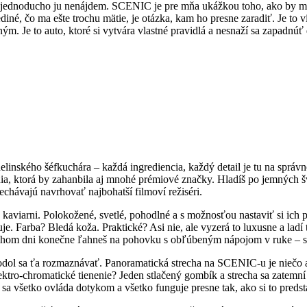
 jednoducho ju nenájdem. SCENIC je pre mňa ukážkou toho, ako by ma
ediné, čo ma ešte trochu mätie, je otázka, kam ho presne zaradiť. Je 
ým. Je to auto, ktoré si vytvára vlastné pravidlá a nesnaží sa zapadnú
nského šéfkuchára – každá ingrediencia, každý detail je tu na správno
ania, ktorá by zahanbila aj mnohé prémiové značky. Hladíš po jemných š
nechávajú navrhovať najbohatší filmoví režiséri.
 kaviarni. Polokožené, svetlé, pohodlné a s možnosťou nastaviť si ich p
buje. Farba? Bledá koža. Praktické? Asi nie, ale vyzerá to luxusne a lad
o dlhom dni konečne ľahneš na pohovku s obľúbeným nápojom v ruke – s
ozhodol sa ťa rozmaznávať. Panoramatická strecha na SCENIC-u je niečo a
tro-chromatické tienenie? Jeden stlačený gombík a strecha sa zatemní ak
e sa všetko ovláda dotykom a všetko funguje presne tak, ako si to predst