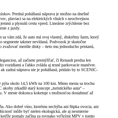
 kúskov. Predná poháňaná náprava je možno na dnešné
ec, plaviaci sa na elektrických vlnách s neochvejnou
jemnú a plynulú cestu vpred. Lineárne zrýchlenie bez
nie z jazdy.
m sa vám zdá, že auto má svoj vlastný, diskrétny šarm, ktorý
mto segmente takmer nevídaná. Podvozok je skutočne
o zvažovať menšie disky – tieto mu jednoducho pristanú,
eganciou, až začnete premýšľať, či Renault predsa len
zi vozidlami a ľahko zvláda aj tesné parkovacie manévre.
 ak zadná náprava nie je poháňaná, pridalo by to SCENIC-
jne pýta okolo 14,5 kWh na 100 km. Mimo mesta sa trochu
koby zrkadlil starý koncept „turistického auta“ –
nou. V meste dokonca koketuje s možnosťou dosiahnuť až
ňa. Ako dobré víno, ktorému nechýba ani štipka ovocia, ani
dúcnosť môže byť nielen ekologická, ale aj nesmierne
×4, keďže pomaly začína za rovnako veľkými MPV v tomto