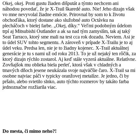
Okej, okej. Proti gustu žiaden dišputát a týmto nechcem ani
náhodou povedať, že je X-Trail škaredé auto. Nie! Jeho dizajn však
vo mne nevyvolal žiadne emócie. Prirovnal by som to k životu
obchoďáka, ktorý dostane ako služobné auto Octávku na
plecháčoch v bielej farbe. „Okej, díky.“ Veľmi podobným údelom
trpí aj Mitsubishi Outlander a ak sa nad tým zamyslím, tak aj taký
Seat Tarraco, ktorý sme mali na test cca rok dozadu. Neviem. Asi je
to údel SUV tohto segmentu. A zároveň v prípade X-Trailu je to aj
údel veku. Predsa len, nie je to žiadny kojenec. X-Trail aktuálnej
generácie je tu s nami už od roku 2013. To je už nejaký ten rôčik, za
ktorý dizajn rýchlo zostarol. Aj keď stále vyzerá aktuálne. Relatívne.
Zovňajšok mu oblieka biela perleť, ktorá však v chladných a
tmavých dňoch jesene neukázala svoje najväčšie čaro. X-Trail sa mi
osobne najviac páči v typicky oranžovej metalíze. Je jedno, či by
pršalo, alebo svietilo slnko, auto týchto rozmerov by takáto farba
jednoznačne rozžiarila viac.
Do mesta, či mimo neho?!