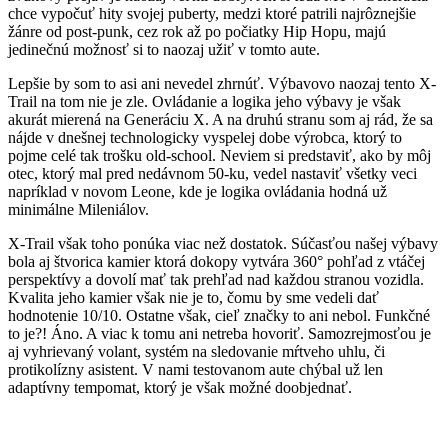
chce vypočuť hity svojej puberty, medzi ktoré patrili najrôznejšie
žánre od post-punk, cez rok až po počiatky Hip Hopu, majú
jedinečnú možnosť si to naozaj užiť v tomto aute.
Lepšie by som to asi ani nevedel zhrnúť. Výbavovo naozaj tento X-
Trail na tom nie je zle. Ovládanie a logika jeho výbavy je však
akurát mierená na Generáciu X. A na druhú stranu som aj rád, že sa
nájde v dnešnej technologicky vyspelej dobe výrobca, ktorý to
pojme celé tak trošku old-school. Neviem si predstaviť, ako by môj
otec, ktorý mal pred nedávnom 50-ku, vedel nastaviť všetky veci
napríklad v novom Leone, kde je logika ovládania hodná už
minimálne Mileniálov.
X-Trail však toho ponúka viac než dostatok. Súčasťou našej výbavy
bola aj štvorica kamier ktorá dokopy vytvára 360° pohľad z vtáčej
perspektívy a dovolí mať tak prehľad nad každou stranou vozidla.
Kvalita jeho kamier však nie je to, čomu by sme vedeli dať
hodnotenie 10/10. Ostatne však, cieľ značky to ani nebol. Funkčné
to je?! Áno. A viac k tomu ani netreba hovoriť. Samozrejmosťou je
aj vyhrievaný volant, systém na sledovanie mŕtveho uhlu, či
protikolízny asistent. V nami testovanom aute chýbal už len
adaptívny tempomat, ktorý je však možné doobjednať.