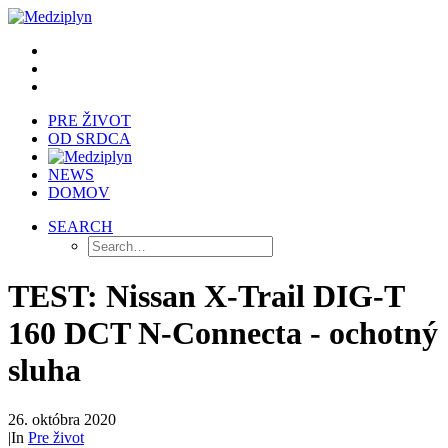
PRE ŽIVOT
OD SRDCA
NEWS
DOMOV
SEARCH
TEST: Nissan X-Trail DIG-T
160 DCT N-Connecta - ochotný
sluha
26. októbra 2020
|
In
Pre život