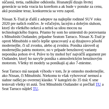
súčasná, tretia, radikálne odklonila. Hranatejší dizajn štvrtej
generácie sa teda vracia ku koreňom a ak bude v ponuke za cenu,
akú poznáme teraz, konkurencia sa veru zapotí.
Nissan X-Trail je ďalší z adeptov na najlepšie rodinné SUV roku
2020 pre našich rodičov. Je vďačným, lacným a dobrým sluhom,
ktorý do všetkého nekecá a nehrá sa silou mocou na
technologického frajera. Priamo by som ho umiestnil do porovnania
s Mitsubishi Outlander, prípadne Seatom Tarraco. Nissan X-Trail je
oproti Mitsubishi o niečo lepšie spracovaný a aj dizajnovo pôsobí
modernejšie, či už zvonku, alebo aj zvnútra. Ponúka zároveň aj
modernejšiu paletu motorov, no v prípade benzínovej varianty
neponúka pohon 4×4. Práve to by mohol byť najväčší argument pre
Outlander, ktorý ho navyše ponúka s atmosferickým benzínovým
motorom. Všetky tri modely sa ponúkajú aj ako 7-miestne.
Seat Tarraco má naopak výhodu v tom, že je omnoho modernejšie,
ako Nissan, či Mitsubishi. Niekomu to však vyhovovať nemusí a
siahne radšej po overenej klasike. V kategórii do 35 tisíc € sme
testovali všetky tri autá. Test Mitsubishi Outlander si prečítaš
TU
a
Seat Tarraco nájdeš
TU
.