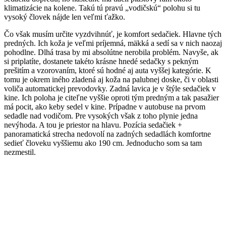
klimatizácie na kolene. Takú tú pravú „vodičskú“ polohu si tu
vysoký človek nájde len veľmi ťažko.
Čo však musím určite vyzdvihnúť, je komfort sedačiek. Hlavne tých
predných. Ich koža je veľmi príjemná, mäkká a sedí sa v nich naozaj
pohodlne. Dlhá trasa by mi absolútne nerobila problém. Navyše, ak
si priplatíte, dostanete takéto krásne hnedé sedačky s pekným
prešitím a vzorovaním, ktoré sú hodné aj auta vyššej kategórie. K
tomu je okrem iného zladená aj koža na palubnej doske, či v oblasti
voliča automatickej prevodovky. Zadná lavica je v štýle sedačiek v
kine. Ich poloha je citeľne vyššie oproti tým predným a tak pasažier
má pocit, ako keby sedel v kine. Prípadne v autobuse na prvom
sedadle nad vodičom. Pre vysokých však z toho plynie jedna
nevýhoda. A tou je priestor na hlavu. Pozícia sedačiek +
panoramatická strecha nedovolí na zadných sedadlách komfortne
sedieť človeku vyššiemu ako 190 cm. Jednoducho som sa tam
nezmestil.