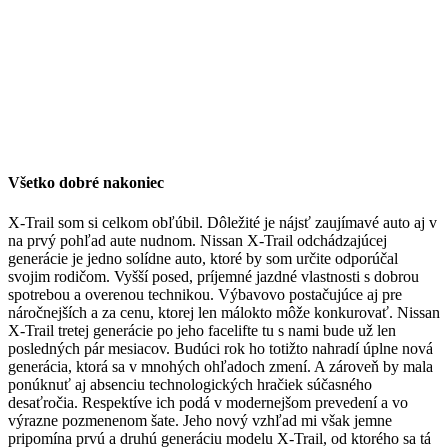
Všetko dobré nakoniec
X-Trail som si celkom obľúbil. Dôležité je nájsť zaujímavé auto aj v
na prvý pohľad aute nudnom. Nissan X-Trail odchádzajúcej
generácie je jedno solídne auto, ktoré by som určite odporúčal
svojim rodičom. Vyšší posed, príjemné jazdné vlastnosti s dobrou
spotrebou a overenou technikou. Výbavovo postačujúce aj pre
náročnejších a za cenu, ktorej len málokto môže konkurovať. Nissan
X-Trail tretej generácie po jeho facelifte tu s nami bude už len
posledných pár mesiacov. Budúci rok ho totižto nahradí úplne nová
generácia, ktorá sa v mnohých ohľadoch zmení. A zároveň by mala
ponúknuť aj absenciu technologických hračiek súčasného
desaťročia. Respektíve ich podá v modernejšom prevedení a vo
výrazne pozmenenom šate. Jeho nový vzhľad mi však jemne
pripomína prvú a druhú generáciu modelu X-Trail, od ktorého sa tá