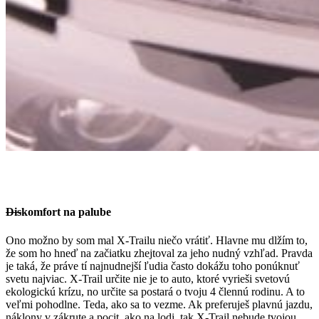
Dis
komfort na palube
Ono možno by som mal X-Trailu niečo vrátiť. Hlavne mu dlžím to,
že som ho hneď na začiatku zhejtoval za jeho nudný vzhľad. Pravda
je taká, že práve tí najnudnejší ľudia často dokážu toho ponúknuť
svetu najviac. X-Trail určite nie je to auto, ktoré vyrieši svetovú
ekologickú krízu, no určite sa postará o tvoju 4 člennú rodinu. A to
veľmi pohodlne. Teda, ako sa to vezme. Ak preferuješ plavnú jazdu,
náklony v zákrute a pocit, ako na lodi, tak X-Trail nebude tvojou