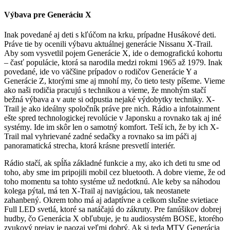
Výbava pre Generáciu X
Inak povedané aj deti s kľúčom na krku, prípadne Husákové deti.
Práve tie by ocenili výbavu aktuálnej generácie Nissanu X-Trail.
Aby som vysvetlil pojem Generácie X, ide o demografickú kohortu
– časť populácie, ktorá sa narodila medzi rokmi 1965 až 1979. Inak
povedané, ide vo väčšine prípadov o rodičov Generácie Y a
Generácie Z, ktorými sme aj mnohí my, čo tieto testy píšeme. Vieme
ako naši rodičia pracujú s technikou a vieme, že mnohým stačí
bežná výbava a v aute si odpustia nejaké výdobytky techniky. X-
Trail je ako ideálny spoločník práve pre nich. Rádio a infotainment
ešte spred technologickej revolúcie v Japonsku a rovnako tak aj iné
systémy. Ide im skôr len o samotný komfort. Teší ich, že by ich X-
Trail mal vyhrievané zadné sedačky a rovnako sa im páči aj
panoramatická strecha, ktorá krásne presvetlí interiér.
Rádio stačí, ak spĺňa základné funkcie a my, ako ich deti tu sme od
toho, aby sme im pripojili mobil cez bluetooth. A dobre vieme, že od
toho momentu sa tohto systéme už nedotknú. Ale keby sa náhodou
kolega pýtal, má ten X-Trail aj navigáciou, tak neostanete
zahanbený. Okrem toho má aj adaptívne a celkom slušne svietiace
Full LED svetlá, ktoré sa natáčajú do zákruty. Pre fanúšikov dobrej
hudby, čo Generácia X obľubuje, je tu audiosystém BOSE, ktorého
zvukový prejav je naozaj veľmi dobrý. Ak si teda MTV Generácia