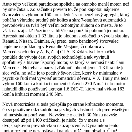
Auto tejto veľkosti paradoxne spolieha na omnoho menší motor, než
by sme čakali. Zo začiatku poviem to, že pod kapotou nájdeme
štvorvalec s výkonom 160 koní. Jedná sa o benzínový agregát, ktorý
poháňa výhradne predný pár kolies a skrz 7-stupňovú automatickú
prevodovku sa tvári byť veľmi ochotným sluhom do mesta. Je to
však naozaj tak? Pozrime sa bližšie na použitú pohonnú jednotku.
Agregát má objem 1.33 litra a je plodom spoločného vývoja skupiny
Renault, Nissan, Daimler. Aj preto, tento benzínový štvorvalec
nájdeme napríklad aj v Renaulte Megane, či dokonca v
Mercedesoch triedy A, B, či aj CLA. Každá z týchto značiek
ponúkla do vývoja časť svojich technológií a tak vyvinuli
spoľahlivý a hlavne úsporný motor, za ktorý sa nemusí hanbiť ani
Mercedes. Netreba sa naozaj zľaknúť toho objemu. 1.3 litra nie je
síce veľa, no stále je to poctivý štvorvalec, ktorý by minimálne v
psychike ľudí mal vyvolať automatickú dôveru. V X-Traily má teda
výkon 160 koní a krútiaci moment slušných 270 Nm. Tento motor
nahradil dlho používaný agregát 1.6 DIG-T, ktorý mal výkon 163
koní a krútiaci moment 240 Nm.
Nová motorizácia si teda polepšila po strane krútiaceho momentu,
čo sa pozitívne odzrkadrilo na jazdných vlastnostiach predovšetkým
pri mestskom používaní. Navýšenie o celých 30 Nm a navyše
dostupnú už pri 1400 otáčkach, je niečo, čo v meste a s
dvojspojkovou prevodovkou naozaj oceníte. Dynamikou tento
motor rozhodne nezaostáva aj napriek nižšiemu obsahu. Či už