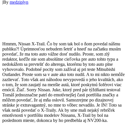
|
By
medziplyn
Hmmm, Nissan X-Trail. Čo by som tak bol o ňom povedal nášmu
publiku?! Úprimnosťou nebudem šetriť a hneď na začiatku musím
povedať, že ma toto auto vážne dosť nudilo. Proste, som zlý
redaktor, keďže nie som absolútne cieľovka pre auto tohto typu a
nedokážem sa prevteliť do alterega, ktorému by toto auto plne
vyhovovalo. Podobné pocity som zažíval aj pri teste Mitsubishi
Outlander. Proste som sa v aute ako toto nudil. A to mi nikto nemôže
zazlievať. Toto však ani náhodou nevypovedá o jeho kvalitách, ako
o tom, že som zaujatý na menšie autá, ktoré poskytnú šoférovi viac
emócií. Žiaľ. Sorry Nissan. Juke, ktorý pred pár týždňami testoval
Tomáš jednoznačne patrí do emotívnejšej časti portfólia značky a
môžem povedať, že aj mňa oslovil. Samozrejme po dizajnovej
stránke je extravagantný, no mne to vôbec nevadilo. Je IN! Toto sa
však nedá povedať o X-Traily. Ak by sme mali nejaký rebríček
emotívnosti v portfóliu modelov Nissanu, X-Trail by bol na
poslednom mieste, dokonca by ho predbehla aj NV200-ka.