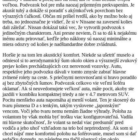
voľbou. Podvozok bol pre mňa naozaj príjemným prekvapením. Je
akurát tuhý a dokáže si poradiť s akýmkoľvek povrchom bez
výrazných ťažkostí. Občas mi prišiel tvrdší, ako by možno bolo aj
treba, no jednoznačne je vidieť, že si v Nissane na zavesení kolies
dali záležať. Nissan dokázal takú vec, že vytvorili podvozok s
jedinečným charakterom. Ani presne neviem, či sa to dá k nejakému
inému autu prirovnať, keďže jeho náklony sú naozaj minimálne a
miera odozvy od kolies je nadštandardne dobre zvládnutá.
Horšie je na tom len akustický komfort. Niekde sa ušetriť muselo a
odniesol si to aerodynamický šum okolo okien a výraznejší zvukový
prejav kolies prechádzajúcich cez nerovnosti vozovky. Autu,
respektíve jeho podvozku dávali v tomto zmysle zabrať hlavne
zvlnené rolety na ceste. S priečnymi nerovnosťami si hravo poradilo
aj bez zbytočných šumov. Podvozok celkovo vie veľmi šoféra
oklamať. Ak si neuvedomujete veľkosť auta, máte pocit, akoby ste
jazdili v kombíku kompaktnej triedy a nie v 4.7 metrovom SUV.
Pocitu menšieho auta napomáha aj menší volant. Ten je skosený do
tvaru písmena D a s tenkým, takým vyslovene „japonským“
vencom. Voči jeho tvaru nemu nemám žiadne výhrady. Poloha za
volantom by však mohla byť trošku viac konfigurovateľná. Vadila
mi hlavne skutočnosť, že volant sa nedal viac predsunúť pred
vodiča a jeho uhoľ vzhľadom na telo bol neprirodzený. Ak som si
chcel nájsť mne komfortnú polohu na šoférovanie, musel som si dať
sedačku dopredu, no následne ma tlačil plastový rám okolo