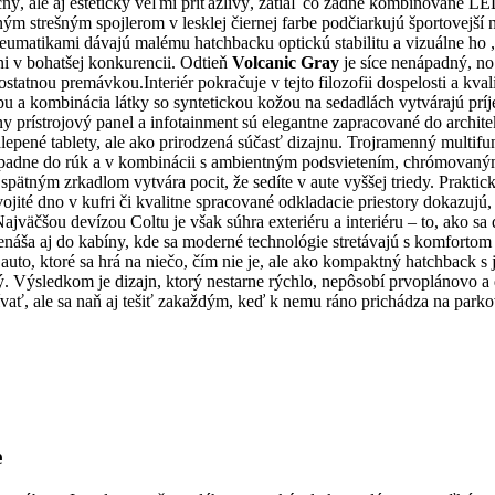
čný, ale aj esteticky veľmi príťažlivý, zatiaľ čo zadné kombinované LED
m strešným spojlerom v lesklej čiernej farbe podčiarkujú športovejší
eumatikami dávajú malému hatchbacku optickú stabilitu a vizuálne ho 
ni v bohatšej konkurencii. Odtieň
Volcanic Gray
je síce nenápadný, no
ostatnou premávkou.Interiér pokračuje v tejto filozofii dospelosti a kv
pu a kombinácia látky so syntetickou kožou na sedadlách vytvárajú prí
y prístrojový panel a infotainment sú elegantne zapracované do archite
epené tablety, ale ako prirodzená súčasť dizajnu. Trojramenný multifu
 padne do rúk a v kombinácii s ambientným podsvietením, chrómovaný
pätným zrkadlom vytvára pocit, že sedíte v aute vyššej triedy. Praktic
ojité dno v kufri či kvalitne spracované odkladacie priestory dokazujú,
ajväčšou devízou Coltu je však súhra exteriéru a interiéru – to, ako 
enáša aj do kabíny, kde sa moderné technológie stretávajú s komfortom 
auto, ktoré sa hrá na niečo, čím nie je, ale ako kompaktný hatchback s 
. Výsledkom je dizajn, ktorý nestarne rýchlo, nepôsobí prvoplánovo a 
ívať, ale sa naň aj tešiť zakaždým, keď k nemu ráno prichádza na parko
e