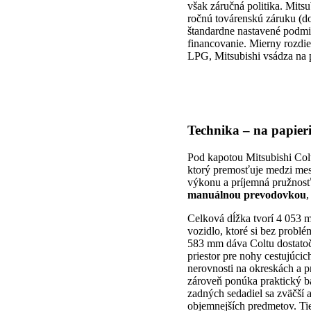
však záručná politika. Mits
ročnú továrenskú záruku (do
štandardne nastavené podmie
financovanie. Mierny rozdiel
LPG, Mitsubishi vsádza na p
Technika – na papieri
Pod kapotou Mitsubishi Colt
ktorý premosťuje medzi mest
výkonu a príjemná pružnosť
manuálnou prevodovkou
,
Celková dĺžka tvorí 4 053 
vozidlo, ktoré si bez probl
583 mm dáva Coltu dostatočn
priestor pre nohy cestujúci
nerovnosti na okreskách a pr
zároveň ponúka praktický b
zadných sedadiel sa zväčší a
objemnejších predmetov. Ti