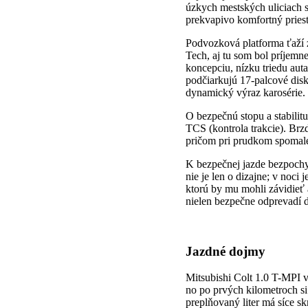
úzkych mestských uliciach s
prekvapivo komfortný priest
Podvozková platforma ťaží z
Tech, aj tu som bol príjem
koncepciu, nízku triedu aut
podčiarkujú 17-palcové dis
dynamický výraz karosérie.
O bezpečnú stopu a stabilitu
TCS (kontrola trakcie). Br
pričom pri prudkom spomale
K bezpečnej jazde bezpoch
nie je len o dizajne; v noc
ktorú by mu mohli závidieť
nielen bezpečne odprevadí d
Jazdné dojmy
Mitsubishi Colt 1.0 T-MPI v
no po prvých kilometroch si
preplňovaný liter má síce s