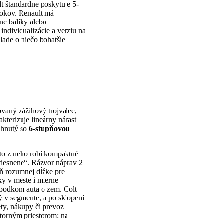
t štandardne poskytuje 5-
 rokov. Renault má
ne balíky alebo
individualizácie a verziu na
lade o niečo bohatšie.
vaný zážihový trojvalec,
kterizuje lineárny nárast
ahnutý so
6-stupňovou
to z neho robí kompaktné
stiesnene“. Rázvor náprav 2
eň rozumnej dĺžke pre
ky v meste i mierne
 spodkom auta o zem. Colt
ý v segmente, a po sklopení
ety, nákupy či prevoz
torným priestorom: na