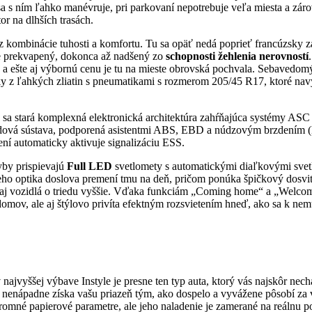
a s ním ľahko manévruje, pri parkovaní nepotrebuje veľa miesta a zár
or na dlhších trasách.
 kombinácie tuhosti a komfortu. Tu sa opäť nedá poprieť francúzsky z
ne prekvapený, dokonca až nadšený zo
schopnosti žehlenia nerovností
a a ešte aj výbornú cenu je tu na mieste obrovská pochvala. Sebavedomý
ky z ľahkých zliatin s pneumatikami s rozmerom 205/45 R17, ktoré na
 sa stará komplexná elektronická architektúra zahŕňajúca systémy ASC (a
zdová sústava, podporená asistentmi ABS, EBD a núdzovým brzdením (
ní automaticky aktivuje signalizáciu ESS.
yby prispievajú
Full LED
svetlomety s automatickými diaľkovými svet
i jeho optika doslova premení tmu na deň, pričom ponúka špičkový dosvit
 aj vozidlá o triedu vyššie. Vďaka funkciám „Coming home“ a „Welcome
omov, ale aj štýlovo privíta efektným rozsvietením hneď, ako sa k nemu 
 najvyššej výbave Instyle je presne ten typ auta, ktorý vás najskôr nec
 nenápadne získa vašu priazeň tým, ako dospelo a vyvážene pôsobí za 
kromné papierové parametre, ale jeho naladenie je zamerané na reálnu p