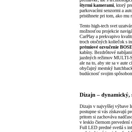
štyrmi kamerami
, ktorý p
parkovacími senzormi a au
pristihnete pri tom, ako mu 
Tento high-tech svet uzatvár
možnosťou projekcie navigá
CarPlay a prekvapivo kvalit
troch otočných koliečok s i
prémiové ozvučenie BOS
kabíny. Bezdrôtové nabíjani
jazdných režimov MULTI-SEN
ale na to, aby ste sa v aute
obyčajný mestský hatchback,
budúcnosť svojim spôsobom u
Dizajn – dynamický,
Dizajn v najvyššej výbave I
postupne si vás získavajú 
pritom si zachováva nadčaso
v lesklo čiernom prevedení
Full LED predné svetlá s i