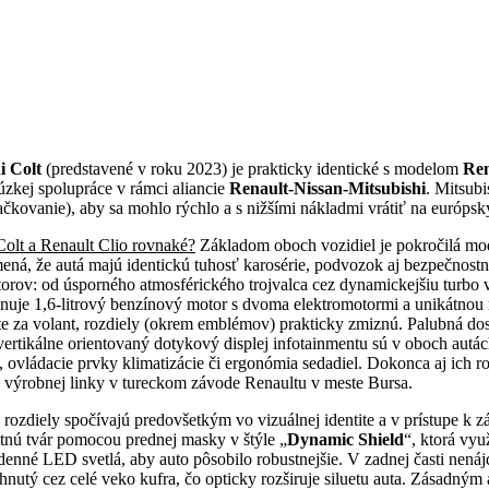
i Colt
(predstavené v roku 2023) je prakticky identické s modelom
Ren
 úzkej spolupráce v rámci aliancie
Renault-Nissan-Mitsubishi
. Mitsubi
čkovanie), aby sa mohlo rýchlo a s nižšími nákladmi vrátiť na európsk
Colt a Renault Clio rovnaké?
Základom oboch vozidiel je pokročilá m
á, že autá majú identickú tuhosť karosérie, podvozok aj bezpečnostn
rov: od úsporného atmosférického trojvalca cez dynamickejšiu turbo v
uje 1,6-litrový benzínový motor s dvoma elektromotormi a unikátno
e za volant, rozdiely (okrem emblémov) prakticky zmiznú. Palubná dos
aj vertikálne orientovaný dotykový displej infotainmentu sú v oboch autác
v, ovládacie prvky klimatizácie či ergonómia sedadiel. Dokonca aj ich r
tej výrobnej linky v tureckom závode Renaultu v meste Bursa.
rozdiely spočívajú predovšetkým vo vizuálnej identite a v prístupe k z
tnú tvár pomocou prednej masky v štýle „
Dynamic Shield
“, ktorá vy
denné LED svetlá, aby auto pôsobilo robustnejšie. V zadnej časti nenáj
utý cez celé veko kufra, čo opticky rozširuje siluetu auta. Zásadným