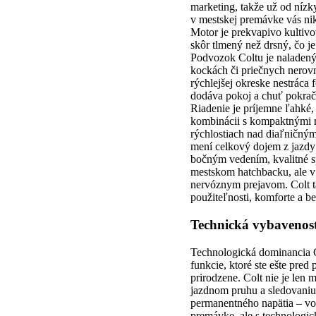
marketing, takže už od níz
v mestskej premávke vás nik
Motor je prekvapivo kultivov
skôr tlmený než drsný, čo j
Podvozok Coltu je naladený
kockách či priečnych nerovno
rýchlejšej okreske nestráca f
dodáva pokoj a chuť pokrač
Riadenie je príjemne ľahké,
kombinácii s kompaktnými ro
rýchlostiach nad diaľničný
mení celkový dojem z jazdy 
bočným vedením, kvalitné sp
mestskom hatchbacku, ale v 
nervóznym prejavom. Colt ta
použiteľnosti, komforte a be
Technická vybavenos
Technologická dominancia Co
funkcie, ktoré ste ešte pred
prirodzene. Colt nie je le
jazdnom pruhu a sledovaniu
permanentného napätia – vol
premávke, ale s technologi