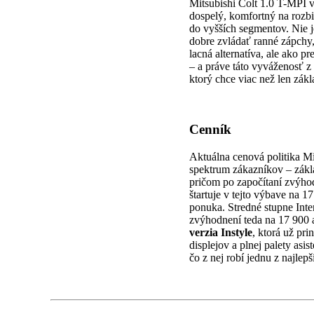
Mitsubishi Colt 1.0 T-MPI 
dospelý, komfortný na rozbi
do vyšších segmentov. Nie j
dobre zvládať ranné zápchy,
lacná alternatíva, ale ako 
– a práve táto vyváženosť z
ktorý chce viac než len zákl
Cenník
Aktuálna cenová politika Mi
spektrum zákazníkov – zákl
pričom po započítaní zvýho
štartuje v tejto výbave na 
ponuka. Stredné stupne Int
zvýhodnení teda na 17 900 
verzia Instyle
, ktorá už pr
displejov a plnej palety as
čo z nej robí jednu z najl