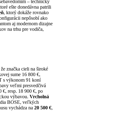
m sebavedomím – technicky
oré ešte donedávna patrili
eň
, ktorý dokáže rovnako
konfigurácii nepôsobí ako
olantom aj modernom dizajne
kov na trhu pre vodiča,
že značka cieli na široké
kovej sume 16 800 €,
-T s výkonom 91 koní
ýbavy veľmi presvedčivá
 €, resp. 18 900 €, po
gickou výbavou.
Vrcholná
audia BOSE, veľkých
onusu vychádza na
20 500 €
,