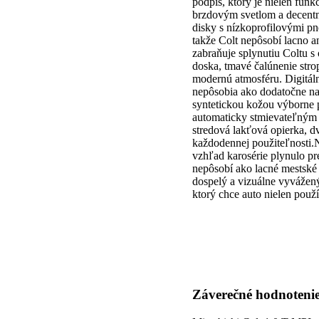
podpis, ktorý je nielen funk
brzdovým svetlom a decentný
disky s nízkoprofilovými pn
takže Colt nepôsobí lacno a
zabraňuje splynutiu Coltu s 
doska, tmavé čalúnenie stro
modernú atmosféru. Digitáln
nepôsobia ako dodatočne nal
syntetickou kožou výborne
automaticky stmievateľným s
stredová lakťová opierka, dv
každodennej použiteľnosti.N
vzhľad karosérie plynulo pr
nepôsobí ako lacné mestské 
dospelý a vizuálne vyvážený
ktorý chce auto nielen použ
Záverečné hodnoteni