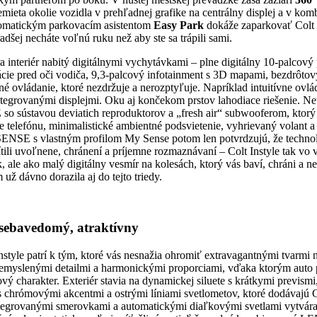
remieta okolie vozidla v prehľadnej grafike na centrálny displej a v kom
tomatickým parkovacím asistentom
Easy Park
dokáže zaparkovať Colt s
radšej necháte voľnú ruku než aby ste sa trápili sami.
a interiér nabitý digitálnymi vychytávkami – plne digitálny 10-palcový 
cie pred oči vodiča, 9,3-palcový infotainment s 3D mapami, bezdrôt
né ovládanie, ktoré nezdržuje a nerozptyľuje. Napríklad intuitívne ovl
ntegrovanými displejmi. Oku aj končekom prstov lahodiace riešenie. N
E
so sústavou deviatich reproduktorov a „fresh air“ subwooferom, ktorý 
e telefónu, minimalistické ambientné podsvietenie, vyhrievaný volant 
SE s vlastným profilom My Sense potom len potvrdzujú, že technológ
 cítili uvoľnene, chránení a príjemne rozmaznávaní – Colt Instyle tak v
 ale ako malý digitálny vesmír na kolesách, ktorý vás baví, chráni a n
ž dávno dorazila aj do tejto triedy.
 sebavedomý, atraktívny
nstyle patrí k tým, ktoré vás nesnažia ohromiť extravagantnými tvarmi 
premyslenými detailmi a harmonickými proporciami, vďaka ktorým auto 
vý charakter. Exteriér stavia na dynamickej siluete s krátkymi previs
 s chrómovými akcentmi a ostrými líniami svetlometov, ktoré dodávajú
ntegrovanými smerovkami a automatickými diaľkovými svetlami vytvár