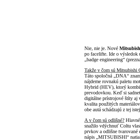
Nie, nie je. Nové
Mitsubish
po facelifte. Ide o výsledok
„badge engineering“ (prezna
Takže v čom sú Mitsubishi 
Táto spoločná „DNA“ znamen
nájdeme rovnakú paletu moto
Hybrid (HEV), ktorý kombin
prevodovkou. Keď si sadnet
digitálne prístrojové štíty 
kvalita použitých materiálo
obe autá schádzajú z tej is
A v čom sú odlišné?
Hlavné 
snažilo vdýchnuť Coltu vlas
prvkov a odlišne tvarované 
nápis „MITSUBISHI“ natiahn