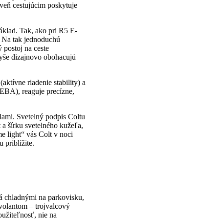
oveň cestujúcim poskytuje
áklad. Tak, ako pri R5 E-
. Na tak jednoduchú
 postoj na ceste
vyše dizajnovo obohacujú
ktívne riadenie stability) a
EBA), reaguje precízne,
lami. Svetelný podpis Coltu
 a šírku svetelného kužeľa,
 light“ vás Colt v noci
priblížite.
há chladnými na parkovisku,
volantom – trojvalcový
oužiteľnosť, nie na