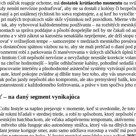
kych otáčok reaguje ochotne, má
dostatok krútiaceho momentu
na sviž
dy nenúti nervózne podraďovať, aby ste sa dostali z kolóny či bezpečne
aný a pri ustálenej rýchlosti ho sotva registrujete, a aj keď ho vytočíte
e pri malých trojvalcoch stále skôr výnimkou než pravidlom. Mierne vibr
 tak, aby vyhovoval každodennému používaniu – na rozbitých mestský
stiach sa správa poddajne a pôsobí dospelejšie než by ste čakali od aut
ormu a v sérii zákrut sa karoséria nenakláňa nepríjemne, ale drží stopu s
ovať v svižnejšom tempe – samozrejme v medziach mestského presúvadl
 s dostatočnou spätnou väzbou na to, aby ste mali prehľad o dianí pod 
zmermi robí z parkovania či manévrovania v úzkych uličkách úplnú ban
m limitom Colt nepôsobí nervózne a nevyžaduje neustále korekcie vola
na citeľne hodnotnejší – lepšie odhlučnenie kabíny, pohodlné sedadlá
racovanie interiéru a plnohodnotné asistenčné systémy vytvárajú pocit
aute, ktoré pokojne zvládne aj dlhšie trasy bez toho, aby vás unavova
k počas jazdy nepôsobí ako kompromis, ale ako premyslený balík, ktor
zstarostnosti z každodenného šoférovania, a práve v tom spočíva jeho na
ť – na daný segment vynikajúca
ltu Instyle sa naplno prejavuje v momente, keď si uvedomíte, že toto
 pár rokmi hľadali v strednej triede, a robí to spôsobom, ktorý nepôsobí 
n mestským hatchbackom, ale vďaka adaptívnemu tempomatu, aktívnemu 
 mŕtveho uhla funguje ako autonómny strážca, ktorý vás na dlhých tra
ant jemne koriguje smer, auto samo udržiava rozostup a vodič má pocit
ckým partnerom po boku. V hustej mestskej prevádzke zasa zažiari
360°