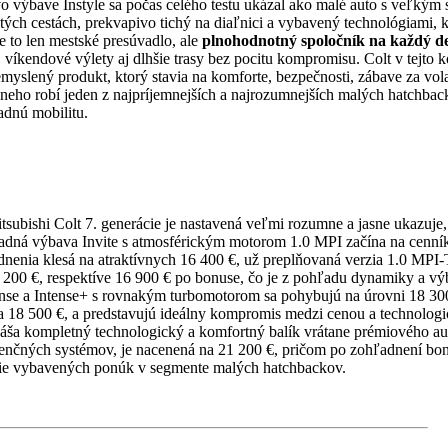
vo výbave Instyle sa počas celého testu ukázal ako malé auto s veľký
tých cestách, prekvapivo tichý na diaľnici a vybavený technológiami, kt
e to len mestské presúvadlo, ale
plnohodnotný spoločník na každý d
 víkendové výlety aj dlhšie trasy bez pocitu kompromisu. Colt v tejto 
premyslený produkt, ktorý stavia na komforte, bezpečnosti, zábave za v
 neho robí jeden z najpríjemnejších a najrozumnejších malých hatchbac
adnú mobilitu.
tsubishi Colt 7. generácie je nastavená veľmi rozumne a jasne ukazuje, 
adná výbava Invite s atmosférickým motorom 1.0 MPI začína na cenní
dnenia klesá na atraktívnych 16 400 €, už preplňovaná verzia 1.0 MPI
17 200 €, respektíve 16 900 € po bonuse, čo je z pohľadu dynamiky a v
ense a Intense+ s rovnakým turbomotorom sa pohybujú na úrovni 18 300
a 18 500 €, a predstavujú ideálny kompromis medzi cenou a technolo
ináša kompletný technologický a komfortný balík vrátane prémiového 
istenčných systémov, je nacenená na 21 200 €, pričom po zohľadnení b
epšie vybavených ponúk v segmente malých hatchbackov.