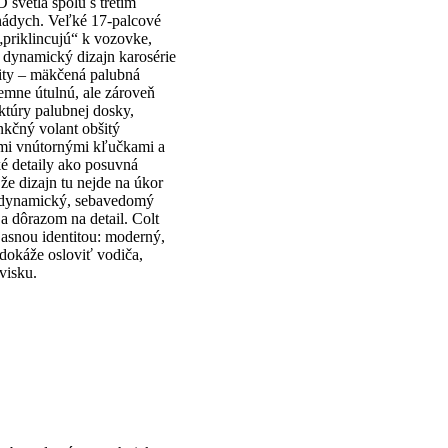
 svetlá spolu s tretím
 nádych. Veľké 17-palcové
„priklincujú“ k vozovke,
 dynamický dizajn karosérie
ality – mäkčená palubná
jemne útulnú, ale zároveň
ktúry palubnej dosky,
nkčný volant obšitý
mi vnútornými kľučkami a
ké detaily ako posuvná
 že dizajn tu nejde na úkor
sa dynamický, sebavedomý
a dôrazom na detail. Colt
jasnou identitou: moderný,
dokáže osloviť vodiča,
visku.