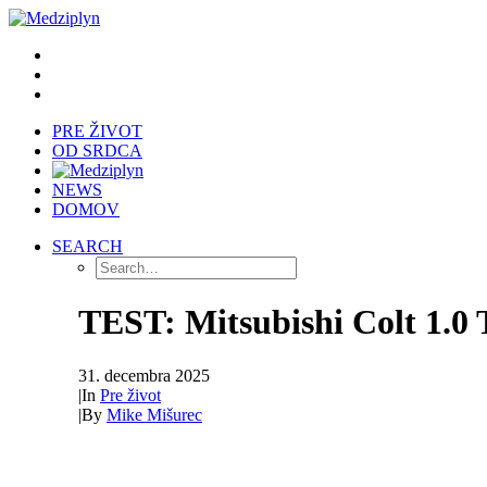
PRE ŽIVOT
OD SRDCA
NEWS
DOMOV
SEARCH
TEST: Mitsubishi Colt 1.0 T
31. decembra 2025
|
In
Pre život
|
By
Mike Mišurec