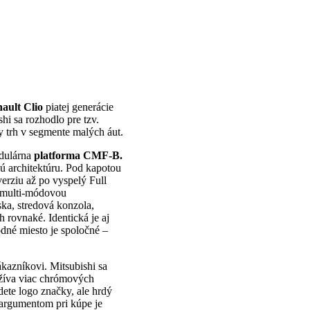
ault Clio
piatej generácie
shi sa rozhodlo pre tzv.
y trh v segmente malých áut.
odulárna
platforma
CMF-B.
ú architektúru. Pod kapotou
erziu až po vyspelý Full
u multi-módovou
ka, stredová konzola,
h rovnaké. Identická je aj
odné miesto je spoločné –
ákazníkovi. Mitsubishi sa
užíva viac chrómových
dete logo značky, ale hrdý
 argumentom pri kúpe je