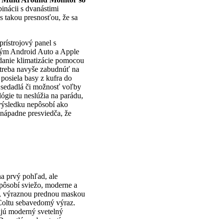
binácii s dvanástimi
 takou presnosťou, že sa
prístrojový panel s
ovým Android Auto a Apple
ádanie klimatizácie pomocou
etreba navyše zabudnúť na
posiela basy z kufra do
a sedadlá či možnosť voľby
ie tu neslúžia na parádu,
o výsledku nepôsobí ako
enápadne presviedča, že
na prvý pohľad, ale
pôsobí sviežo, moderne a
mi, výraznou prednou maskou
 Coltu sebavedomý výraz.
ajú moderný svetelný