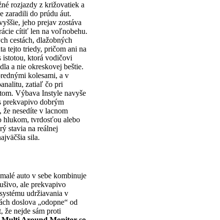
né rozjazdy z križovatiek a
 zaradili do prúdu áut.
 vyššie, jeho prejav zostáva
ácie cítiť len na voľnobehu.
ch cestách, dlažobných
a tejto triedy, pričom ani na
 istotou, ktorá vodičovi
a a nie okreskovej beštie.
prednými kolesami, a v
alitu, zatiaľ čo pri
ntom. Výbava Instyle navyše
 s prekvapivo dobrým
, že nesedíte v lacnom
lo hlukom, tvrdosťou alebo
ý stavia na reálnej
jväčšia sila.
 malé auto v sebe kombinuje
rušivo, ale prekvapivo
systému udržiavania v
sách doslova „odopne“ od
, že nejde sám proti
 Multi Around Monitor so