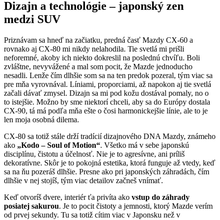
Dizajn a technológie – japonský zen
medzi SUV
Priznávam sa hneď na začiatku, predná časť Mazdy CX-60 a
rovnako aj CX-80 mi nikdy nelahodila. Tie svetlá mi prišli
neforemné, akoby ich niekto dokreslil na poslednú chvíľu. Boli
zvláštne, nevyvážené a mal som pocit, že Mazde jednoducho
nesadli. Lenže čím dlhšie som sa na ten predok pozeral, tým viac sa
pre mňa vyrovnával. Líniami, proporciami, až napokon aj tie svetlá
začali dávať zmysel. Dizajn sa mi pod kožu dostával pomaly, no o
to istejšie. Možno by sme niektorí chceli, aby sa do Európy dostala
CX-90, tá má podľa mňa ešte o čosi harmonickejšie línie, ale to je
len moja osobná dilema.
CX-80 sa totiž stále drží tradícií dizajnového DNA Mazdy, známeho
ako
„Kodo – Soul of Motion“
. Všetko má v sebe japonskú
disciplínu, čistotu a účelnosť. Nie je to agresívne, ani príliš
dekoratívne. Skôr je to pokojná estetika, ktorá funguje až vtedy, keď
sa na ňu pozeráš dlhšie. Presne ako pri japonských záhradách, čím
dlhšie v nej stojíš, tým viac detailov začneš vnímať.
Keď otvoríš dvere, interiér ťa privíta ako
vstup do záhrady
posiatej sakurou
. Je to pocit čistoty a jemnosti, ktorý Mazde verím
od prvej sekundy. Tu sa totiž cítim viac v Japonsku než v