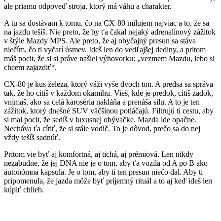
ale priamu odpoveď stroja, ktorý má váhu a charakter.
A tu sa dostávam k tomu, čo na CX-80 milujem najviac a to, že sa
na jazdu tešíš. Nie preto, že by ťa čakal nejaký adrenalínový zážitok
v štýle Mazdy MPS. Ale preto, že aj obyčajný presun sa stáva
niečím, čo ti vyčarí úsmev. Ideš len do vedľajšej dediny, a pritom
máš pocit, že si si práve našiel výhovorku: „vezmem Mazdu, lebo si
chcem zajazdiť“.
CX-80 je kus železa, ktorý váži vyše dvoch ton. A predsa sa správa
tak, že ho cítiš v každom okamihu. Vieš, kde je predok, cítiš zadok,
vnímaš, ako sa celá karoséria nakláňa a prenáša silu. A to je ten
zážitok, ktorý dnešné SUV väčšinou potláčajú. Filtrujú ti cestu, aby
si mal pocit, že sedíš v luxusnej obývačke. Mazda ide opačne.
Necháva ťa cítiť, že si stále vodič. To je dôvod, prečo sa do nej
vždy tešíš sadnúť.
Pritom vie byť aj komfortná, aj tichá, aj prémiová. Len nikdy
nezabudne, že jej DNA nie je o tom, aby ťa vozila od A po B ako
autonómna kapsula. Je o tom, aby ti ten presun niečo dal. Aby ti
pripomenula, že jazda môže byť príjemný rituál a to aj keď ideš len
kúpiť chlieb.