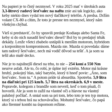
Na papieri je to čistý nezmysel. V roku 2025 mať v útrobách auta
3,3-litrový radový šesťvalec na naftu
znie asi tak logicky, ako
keby niekto dnes vydal ten nový tlačítkový telefón. A predsa. Držím
volant CX-80 a cítim, že toto je presne ten nezmysel, ktorý nám
všetkým chýbal.
Vieš si predstaviť, čo by spravili predaje Kodiaqu alebo Santa Fe,
keby si do nich nasadil šesťvalec diesel? Bol by to predajný trhák
dekády. Lenže všetci zbabelo ustúpili k menším motorom, hybridom
a korporátnym kompromisom. Mazda nie. Mazda si povedala: dáme
tam radový šesťvalec, nech má vodič dôvod sa tešiť. A ja som sa
tešil ako malé decko.
Nie je to najsilnejší diesel na trhu, to nie –
254 koní a 550 Nm
neurve asfalt. Ale to, čo robí, je úplne iný extrém. Motor má krásne
hrubý, pokojný hlas, taký barytón, ktorý ti hneď povie: „Áno, som
šesťvalec. Som tu.“ A potom príde tá absurdita. Spotreba.
5,9 litra
na diaľnici pri 125 km/h. 5,7 litra na okreskách. 6,9 v meste.
Popravde, kolegom z brandže som neveril, keď o tom písali, či
hovorili. Ale ja som to zažil na vlastné oči a hlavne na vlastný
palubný počítač. A smial som sa pri tom, lebo toto je ten typ motora,
ktorý si s tebou hrá na schovávačku. Mohutný šesťvalec, čo papá
ako firemné kombi na úspornom režime.