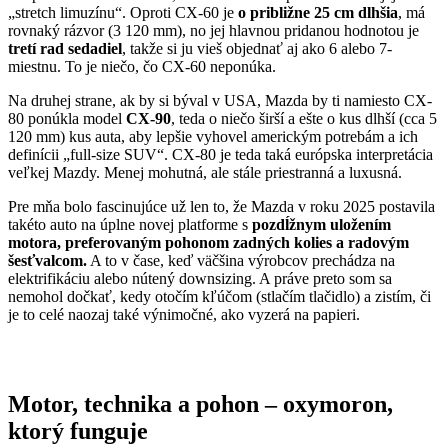
„stretch limuzínu“. Oproti CX-60 je
o približne 25 cm dlhšia
, má
rovnaký rázvor (3 120 mm), no jej hlavnou pridanou hodnotou je
tretí rad sedadiel
, takže si ju vieš objednať aj ako 6 alebo 7-
miestnu. To je niečo, čo CX-60 neponúka.
Na druhej strane, ak by si býval v USA, Mazda by ti namiesto CX-
80 ponúkla model
CX-90
, teda o niečo širší a ešte o kus dlhší (cca 5
120 mm) kus auta, aby lepšie vyhovel americkým potrebám a ich
definícii „full-size SUV“. CX-80 je teda taká európska interpretácia
veľkej Mazdy. Menej mohutná, ale stále priestranná a luxusná.
Pre mňa bolo fascinujúce už len to, že Mazda v roku 2025 postavila
takéto auto na úplne novej platforme s
pozdĺžnym uložením
motora, preferovaným pohonom zadných kolies a radovým
šesťvalcom.
A to v čase, keď väčšina výrobcov prechádza na
elektrifikáciu alebo nútený downsizing. A práve preto som sa
nemohol dočkať, kedy otočím kľúčom (stlačím tlačidlo) a zistím, či
je to celé naozaj také výnimočné, ako vyzerá na papieri.
Motor, technika a pohon – oxymoron,
ktorý funguje