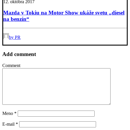
12. októbra 2017
Mazda v Tokiu na Motor Show ukáže svetu „diesel
na benzín“
by PR
Add comment
Comment
Meno
*
E-mail
*