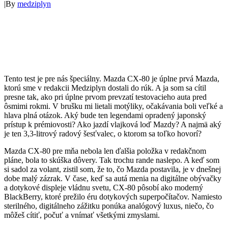
|
By
medziplyn
Tento test je pre nás špeciálny. Mazda CX-80 je úplne prvá Mazda,
ktorú sme v redakcii Medziplyn dostali do rúk. A ja som sa cítil
presne tak, ako pri úplne prvom prevzatí testovacieho auta pred
ôsmimi rokmi. V brušku mi lietali motýliky, očakávania boli veľké a
hlava plná otázok. Aký bude ten legendami opradený japonský
prístup k prémiovosti? Ako jazdí vlajková loď Mazdy? A najmä aký
je ten 3,3-litrový radový šesťvalec, o ktorom sa toľko hovorí?
Mazda CX-80 pre mňa nebola len ďalšia položka v redakčnom
pláne, bola to skúška dôvery. Tak trochu rande naslepo. A keď som
si sadol za volant, zistil som, že to, čo Mazda postavila, je v dnešnej
dobe malý zázrak. V čase, keď sa autá menia na digitálne obývačky
a dotykové displeje vládnu svetu, CX-80 pôsobí ako moderný
BlackBerry, ktoré prežilo éru dotykových superpočítačov. Namiesto
sterilného, digitálneho zážitku ponúka analógový luxus, niečo, čo
môžeš cítiť, počuť a vnímať všetkými zmyslami.