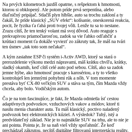
Na prvých kilometroch jazdíš opatrne, s rešpektom k hmotnosti,
ktorou si obklopený. Ale potom príde prvá serpentína, alebo
diaľničný pripájač. Stlačíš plyn hlbšie, auto sa trochu zakloní a ty
čakáš, že príde klasický „SUV efekt“: kolísanie, oneskorená reakcia,
pocit, že fyzika ťa ťahá proti tvojej vôli. Lenže tu sa to nestane.
Zrazu cítiš, že ten tenký volant má svoj dôvod. Auto reaguje s
prekvapivou priamočiarosťou, zadok sa vie ľahko odľahčiť a
krútiaci moment ťa dokáže vyviezť zo zákruty tak, že máš na tvári
ten úsmev „tak toto som nečakal“.
A kým zasiahne ESP či systém i-Activ AWD, ktorý sa stará o
prerozdelenie výkonu medzi nápravami, máš krátku chvíľu, krátky,
sladký okamih, keď cítiš celé auto pod sebou. Cítiš, ako sa zadok
jemne hýbe, ako hmotnosť pracuje s karosériou, a ty to všetko
kontroluješ len jemnými pohybmi rúk a nôh. V tom momente
prestáva byť CX-80 veľkým SUV a stáva sa tým, čím Mazda vždy
chcela, aby bolo. Vodičským autom.
Čo je na tom fascinujúce, je fakt, že Mazda odmietla ísť cestou
adaptívnych podvozkov, vzduchových vakov a módov, ktoré ti
nasilu menia charakter auta. Tu máš klasický, poctivo naladený
podvozok bez elektronických kúziel. A výsledok? Tuhý, istý a
predvídateľný základ. Nie je to najmäkšie SUV na trhu, ale to nie je
ani pointa. Pointa je, že sa naň vieš vždy spoľahnúť. Že keď
prechádzaš zákrutou, necítiš digitálne filtrovanú interpretáciu reality,