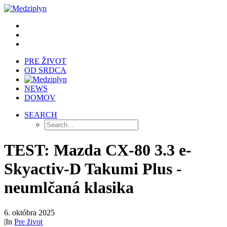
PRE ŽIVOT
OD SRDCA
NEWS
DOMOV
SEARCH
TEST: Mazda CX-80 3.3 e-
Skyactiv-D Takumi Plus -
neumlčaná klasika
6. októbra 2025
|
In
Pre život