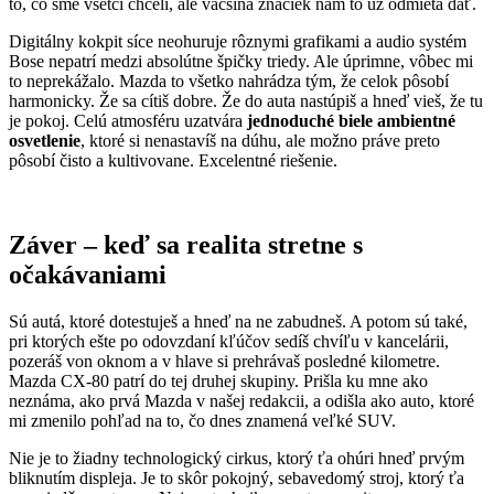
to, čo sme všetci chceli, ale väčšina značiek nám to už odmieta dať.
Digitálny kokpit síce neohuruje rôznymi grafikami a audio systém
Bose nepatrí medzi absolútne špičky triedy. Ale úprimne, vôbec mi
to neprekážalo. Mazda to všetko nahrádza tým, že celok pôsobí
harmonicky. Že sa cítiš dobre. Že do auta nastúpiš a hneď vieš, že tu
je pokoj. Celú atmosféru uzatvára
jednoduché biele ambientné
osvetlenie
, ktoré si nenastavíš na dúhu, ale možno práve preto
pôsobí čisto a kultivovane. Excelentné riešenie.
Záver – keď sa realita stretne s
očakávaniami
Sú autá, ktoré dotestuješ a hneď na ne zabudneš. A potom sú také,
pri ktorých ešte po odovzdaní kľúčov sedíš chvíľu v kancelárii,
pozeráš von oknom a v hlave si prehrávaš posledné kilometre.
Mazda CX-80 patrí do tej druhej skupiny. Prišla ku mne ako
neznáma, ako prvá Mazda v našej redakcii, a odišla ako auto, ktoré
mi zmenilo pohľad na to, čo dnes znamená veľké SUV.
Nie je to žiadny technologický cirkus, ktorý ťa ohúri hneď prvým
bliknutím displeja. Je to skôr pokojný, sebavedomý stroj, ktorý ťa