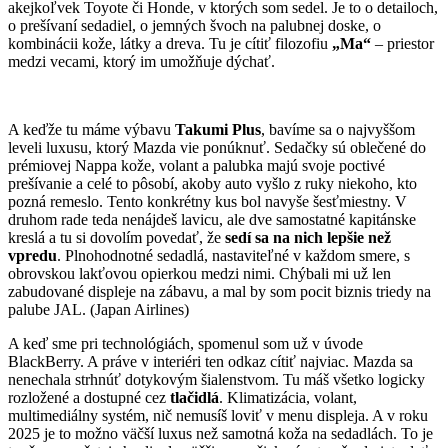
akejkoľvek Toyote či Honde, v ktorých som sedel. Je to o detailoch,
o prešívaní sedadiel, o jemných švoch na palubnej doske, o
kombinácii kože, látky a dreva. Tu je cítiť filozofiu
„Ma“
– priestor
medzi vecami, ktorý im umožňuje dýchať.
A keďže tu máme výbavu
Takumi Plus
, bavíme sa o najvyššom
leveli luxusu, ktorý Mazda vie ponúknuť. Sedačky sú oblečené do
prémiovej Nappa kože, volant a palubka majú svoje poctivé
prešívanie a celé to pôsobí, akoby auto vyšlo z ruky niekoho, kto
pozná remeslo. Tento konkrétny kus bol navyše šesťmiestny. V
druhom rade teda nenájdeš lavicu, ale dve samostatné kapitánske
kreslá a tu si dovolím povedať, že
sedí sa na nich lepšie než
vpredu
. Plnohodnotné sedadlá, nastaviteľné v každom smere, s
obrovskou lakťovou opierkou medzi nimi. Chýbali mi už len
zabudované displeje na zábavu, a mal by som pocit biznis triedy na
palube JAL. (Japan Airlines)
A keď sme pri technológiách, spomenul som už v úvode
BlackBerry. A práve v interiéri ten odkaz cítiť najviac. Mazda sa
nenechala strhnúť dotykovým šialenstvom. Tu máš všetko logicky
rozložené a dostupné cez
tlačidlá
. Klimatizácia, volant,
multimediálny systém, nič nemusíš loviť v menu displeja. A v roku
2025 je to možno väčší luxus než samotná koža na sedadlách. To je