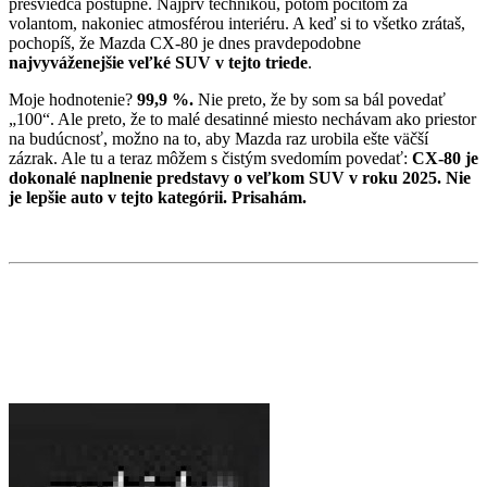
presviedča postupne. Najprv technikou, potom pocitom za
volantom, nakoniec atmosférou interiéru. A keď si to všetko zrátaš,
pochopíš, že Mazda CX-80 je dnes pravdepodobne
najvyváženejšie veľké SUV v tejto triede
.
Moje hodnotenie?
99,9 %.
Nie preto, že by som sa bál povedať
„100“. Ale preto, že to malé desatinné miesto nechávam ako priestor
na budúcnosť, možno na to, aby Mazda raz urobila ešte väčší
zázrak. Ale tu a teraz môžem s čistým svedomím povedať:
CX-80 je
dokonalé naplnenie predstavy o veľkom SUV v roku 2025. Nie
je lepšie auto v tejto kategórii. Prisahám.