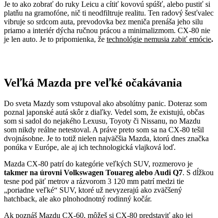
Je to ako zobrať do ruky Leicu a cítiť kovovú spúšť, alebo pustiť si
platňu na gramofóne, nič ti neodfiltruje realitu. Ten radový šesťvalec
vibruje so srdcom auta, prevodovka bez meniča prenáša jeho silu
priamo a interiér dýcha ručnou prácou a minimalizmom. CX-80 nie
je len auto. Je to pripomienka, že
technológie nemusia zabiť emócie
.
Veľká Mazda pre veľké očakávania
Do sveta Mazdy som vstupoval ako absolútny panic. Doteraz som
poznal japonské autá skôr z diaľky. Vedel som, že existujú, občas
som si sadol do nejakého Lexusu, Toyoty či Nissanu, no Mazdu
som nikdy reálne netestoval. A práve preto som sa na CX-80 tešil
dvojnásobne. Je to totiž nielen najväčšia Mazda, ktorú dnes značka
ponúka v Európe, ale aj ich technologická vlajková loď.
Mazda CX-80 patrí do kategórie veľkých SUV, rozmerovo je
takmer na úrovni Volkswagen Touareg alebo Audi Q7
. S dĺžkou
tesne pod päť metrov a rázvorom 3 120 mm patrí medzi tie
„poriadne veľké“ SUV, ktoré už nevyzerajú ako zväčšený
hatchback, ale ako plnohodnotný rodinný kočár.
Ak poznáš Mazdu CX-60, môžeš si CX-80 predstaviť ako jej