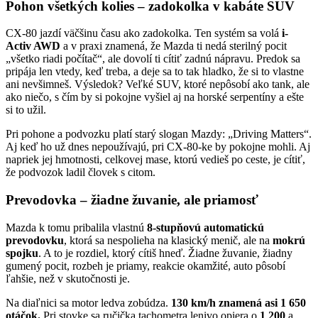
Pohon všetkých kolies – zadokolka v kabáte SUV
CX-80 jazdí väčšinu času ako zadokolka. Ten systém sa volá
i-
Activ AWD
a v praxi znamená, že Mazda ti nedá sterilný pocit
„všetko riadi počítač“, ale dovolí ti cítiť zadnú nápravu. Predok sa
pripája len vtedy, keď treba, a deje sa to tak hladko, že si to vlastne
ani nevšimneš. Výsledok? Veľké SUV, ktoré nepôsobí ako tank, ale
ako niečo, s čím by si pokojne vyšiel aj na horské serpentíny a ešte
si to užil.
Pri pohone a podvozku platí starý slogan Mazdy: „Driving Matters“.
Aj keď ho už dnes nepoužívajú, pri CX-80-ke by pokojne mohli. Aj
napriek jej hmotnosti, celkovej mase, ktorú vedieš po ceste, je cítiť,
že podvozok ladil človek s citom.
Prevodovka – žiadne žuvanie, ale priamosť
Mazda k tomu pribalila vlastnú
8-stupňovú automatickú
prevodovku
, ktorá sa nespolieha na klasický menič, ale na
mokrú
spojku
. A to je rozdiel, ktorý cítiš hneď. Žiadne žuvanie, žiadny
gumený pocit, rozbeh je priamy, reakcie okamžité, auto pôsobí
ľahšie, než v skutočnosti je.
Na diaľnici sa motor ledva zobúdza.
130 km/h znamená asi 1 650
otáčok.
Pri stovke sa ručička tachometra lenivo opiera o
1 200
a