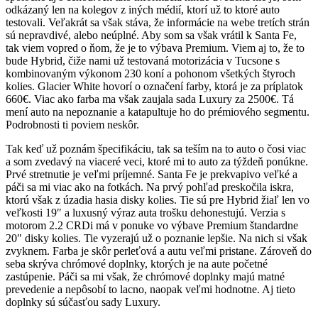
odkázaný len na kolegov z iných médií, ktorí už to ktoré auto
testovali. Veľakrát sa však stáva, že informácie na webe tretích strán
sú nepravdivé, alebo neúplné. Aby som sa však vrátil k Santa Fe,
tak viem vopred o ňom, že je to výbava Premium. Viem aj to, že to
bude Hybrid, čiže nami už testovaná motorizácia v Tucsone s
kombinovaným výkonom 230 koní a pohonom všetkých štyroch
kolies. Glacier White hovorí o označení farby, ktorá je za príplatok
660€. Viac ako farba ma však zaujala sada Luxury za 2500€. Tá
mení auto na nepoznanie a katapultuje ho do prémiového segmentu.
Podrobnosti ti poviem neskôr.
Tak keď už poznám špecifikáciu, tak sa teším na to auto o čosi viac
a som zvedavý na viaceré veci, ktoré mi to auto za týždeň ponúkne.
Prvé stretnutie je veľmi príjemné. Santa Fe je prekvapivo veľké a
páči sa mi viac ako na fotkách. Na prvý pohľad preskočila iskra,
ktorú však z úzadia hasia disky kolies. Tie sú pre Hybrid žiaľ len vo
veľkosti 19″ a luxusný výraz auta trošku dehonestujú. Verzia s
motorom 2.2 CRDi má v ponuke vo výbave Premium štandardne
20″ disky kolies. Tie vyzerajú už o poznanie lepšie. Na nich si však
zvyknem. Farba je skôr perleťová a autu veľmi pristane. Zároveň do
seba skrýva chrómové doplnky, ktorých je na aute početné
zastúpenie. Páči sa mi však, že chrómové doplnky majú matné
prevedenie a nepôsobí to lacno, naopak veľmi hodnotne. Aj tieto
doplnky sú súčasťou sady Luxury.