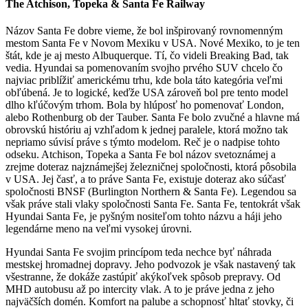
The Atchison, Topeka & Santa Fe Railway
Názov Santa Fe dobre vieme, že bol inšpirovaný rovnomenným
mestom Santa Fe v Novom Mexiku v USA. Nové Mexiko, to je ten
štát, kde je aj mesto Albuquerque. Tí, čo videli Breaking Bad, tak
vedia. Hyundai sa pomenovaním svojho prvého SUV chcelo čo
najviac priblížiť americkému trhu, kde bola táto kategória veľmi
obľúbená. Je to logické, keďže USA zároveň bol pre tento model
dlho kľúčovým trhom. Bola by hlúposť ho pomenovať London,
alebo Rothenburg ob der Tauber. Santa Fe bolo zvučné a hlavne má
obrovskú históriu aj vzhľadom k jednej paralele, ktorá možno tak
nepriamo súvisí práve s týmto modelom. Reč je o nadpise tohto
odseku. Atchison, Topeka a Santa Fe bol názov svetoznámej a
zrejme doteraz najznámejšej železničnej spoločnosti, ktorá pôsobila
v USA. Jej časť, a to práve Santa Fe, existuje doteraz ako súčasť
spoločnosti BNSF (Burlington Northern & Santa Fe). Legendou sa
však práve stali vlaky spoločnosti Santa Fe. Santa Fe, tentokrát však
Hyundai Santa Fe, je pyšným nositeľom tohto názvu a háji jeho
legendárne meno na veľmi vysokej úrovni.
Hyundai Santa Fe svojim princípom teda nechce byť náhrada
mestskej hromadnej dopravy. Jeho podvozok je však nastavený tak
všestranne, že dokáže zastúpiť akýkoľvek spôsob prepravy. Od
MHD autobusu až po intercity vlak. A to je práve jedna z jeho
najväčších domén. Komfort na palube a schopnosť hltať stovky, či