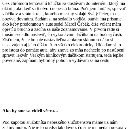
Cez chrómom lemovanú kľučku sa dostávam do interiéru, ktorý ma
ožiaril, ako keď sa ti otvorí nebeská brána. Počujem fanfáry, spievať
vtáčikov a vrátnik raja, ktorého miestny volajú Svätý Peter, ma
pozýva dovnútra. Sadám si na sedadlo vodiča, pamäť ma prisunie,
ako keby predomnou v aute sedel Maroš Čabák, čiže volant mám
opretí o brucho a začína sa naše zoznamovanie. V prvom rade si
musím sedadlo nastaviť, čo vykonávam tlačítkami na bočnej časti.
Zisťujem, že je bohate nastaviteľná a okrem sklonu sedáku si
nastavujem aj jeho dĺžku. A to všetko elektronicky. Ukladám si to
pre istotu do pamäte auta, aby znova zo mňa nechcelo po nastúpení
spraviť lekvár. Veľkým hliníkovým tlačítkom štartujem, teda lepšie
povedané, zapínam hybridný pohon a vydávam sa na cestu.
Ako by sme sa videli včera…
Pod kapotou služobníka nebeského služobenstva máme už nám
známy motor. Nie je to predsa tak dávno, čo sme mu nedali pokoja v