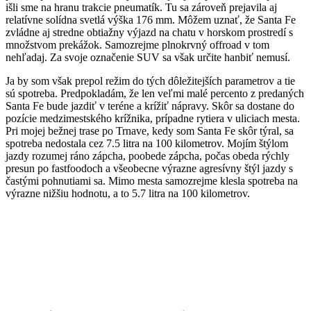
išli sme na hranu trakcie pneumatík. Tu sa zároveň prejavila aj
relatívne solídna svetlá výška 176 mm. Môžem uznať, že Santa Fe
zvládne aj stredne obtiažny výjazd na chatu v horskom prostredí s
množstvom prekážok. Samozrejme plnokrvný offroad v tom
nehľadaj. Za svoje označenie SUV sa však určite hanbiť nemusí.
Ja by som však prepol režim do tých dôležitejších parametrov a tie
sú spotreba. Predpokladám, že len veľmi malé percento z predaných
Santa Fe bude jazdiť v teréne a krížiť nápravy. Skôr sa dostane do
pozície medzimestského krížnika, prípadne rytiera v uliciach mesta.
Pri mojej bežnej trase po Trnave, kedy som Santa Fe skôr týral, sa
spotreba nedostala cez 7.5 litra na 100 kilometrov. Mojím štýlom
jazdy rozumej ráno zápcha, poobede zápcha, počas obeda rýchly
presun po fastfoodoch a všeobecne výrazne agresívny štýl jazdy s
častými pohnutiami sa. Mimo mesta samozrejme klesla spotreba na
výrazne nižšiu hodnotu, a to 5.7 litra na 100 kilometrov.