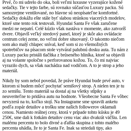
Prvé, čo mi udrelo do oka, boli veľmi luxusne vyzerajúce kožené
sedačky. Tie v tejto farbe, sú rovnako súčasťou Luxury packu. Sú
samozrejme ventilované, no hlavne sú neopísateľne komfortné.
Sedačky dokážu ešte stále byť slabou stránkou viacerých modelov,
ktoré sme tento rok testovali. Hyundai Santa Fe však zaručene
medzi ne nepatrí. Celé kúzlo však nastáva v momente, ako zatvoríš
dvere. Objavíš veľký stredový panel, ktorý je skôr ako ovládacie
centrum celej zeme, no veľmi dobre situovaný. O takomto niečom
som ako malý chlapec sníval, keď som si zo všemožných
spotrebičov na písacom stole vytváral palubnú dosku auta. Tu nám z
Luxury packu pristáli tlačítka z brúseného hliníka, ktoré sa objavili
aj na volante spoločne s perforovanou kožou. To, čo mi najviac
vyrazilo dych, sa však nachádza nad vodičom. A to je strop a jeho
materiál.
Nikdy by som nebol povedal, že práve Hyundai bude prvé auto, v
ktorom si budem môcť pochytať semišový strop. A nielen ten je tu
zo semišu. Tento materiál sa dostal aj na všetky stĺpiky a
neuveriteľne to pridáva autu na hodnote. Všeobecne Santa Fe vôbec
nevyzerá na to, koľko stojí. Na Instagrame sme spravili anketu
podľa zopár detailov a trošku sme našich followerov oklamali
cenou. Namiesto reálnej ceny, ktorá v prípade tohto kúsku je 49
250€, sme dali k fotkám detailov cenu viac ako dvakrát väčšiu. Len
malému percentu to bolo divné a ďalšia skupina z tohto malého
percenta uhádla, že to je Santa Fe. Inak sa striedali tipy, ako