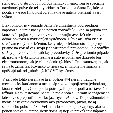
štandardný 6-stupňový hydrodynamický menič. Ten je špeciálne
navrhnutý práve do tela hybridného Tucsonu a Santa Fe, kde sa
počíta s vyššou hmotnosťou a hlavne je nútený prenášať vyšší
výkon.
Elektromotor je v prípade Santa Fe umiestnený pod prednou
kapotou a je umiestnený na pozícii zotrvačníku, kde sa pripína cez
lamelovú spojku k prevodovke. Je to zaujímavé riešenie a hlavne
dôkaz pokroku v hybridných systémoch. Čím ďalej tým viac sa
stretávame s týmto riešením, kedy nie je elektromotor napojený
priamo na kolesá cez svoju jednostupňovú prevodovku, ale využíva
služby prevodov automatickej prevodovky. Čiže aj v tomto prípade,
ak jazdíte v hybridnom režime a auto je poháňané dopredu len
elektromotorom, tak je cítiť radenie rýchlostí. Teda samozrejme, ak
sa na to zameriaš. Rovnako to riešia už aj mnohé iné značky a
upúšťajú tak od „uhučaných“ CVT systémov.
V prípade tohto riešenia je tu aj pohon 4×4 riešený tradične
mechanicky kardanom a medzinápravovou spojkovou jednotkou,
ktorá rozdeľuje výkon podľa potreby. Prípadne podľa nastaveného
režimu. Nami testované Santa Fe malo teda aj Terrain Management,
kde si vieš prepnúť niekoľko jazdných režimov. Tie povšimnuteľne
menia nastavenie elektroniky ako prevodovky, plynu, no aj
samotného pohonu 4×4. Veľmi milo som bol prekvapený, ako sa
pohon správal v teréne, kedy dostal aj nejaké prekríženie náprav a