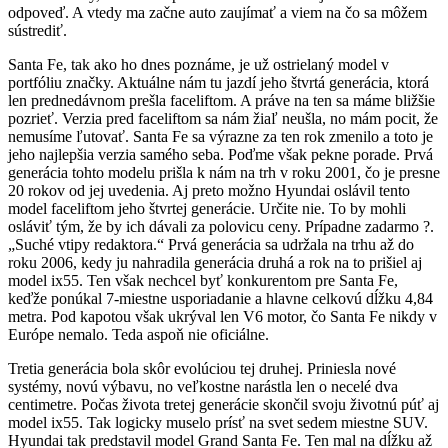
odpoveď. A vtedy ma začne auto zaujímať a viem na čo sa môžem
sústrediť.
Santa Fe, tak ako ho dnes poznáme, je už ostrielaný model v
portfóliu značky. Aktuálne nám tu jazdí jeho štvrtá generácia, ktorá
len prednedávnom prešla faceliftom. A práve na ten sa máme bližšie
pozrieť. Verzia pred faceliftom sa nám žiaľ neušla, no mám pocit, že
nemusíme ľutovať. Santa Fe sa výrazne za ten rok zmenilo a toto je
jeho najlepšia verzia samého seba. Poďme však pekne porade. Prvá
generácia tohto modelu prišla k nám na trh v roku 2001, čo je presne
20 rokov od jej uvedenia. Aj preto možno Hyundai oslávil tento
model faceliftom jeho štvrtej generácie. Určite nie. To by mohli
osláviť tým, že by ich dávali za polovicu ceny. Prípadne zadarmo ?.
„Suché vtipy redaktora.“ Prvá generácia sa udržala na trhu až do
roku 2006, kedy ju nahradila generácia druhá a rok na to prišiel aj
model ix55. Ten však nechcel byť konkurentom pre Santa Fe,
keďže ponúkal 7-miestne usporiadanie a hlavne celkovú dĺžku 4,84
metra. Pod kapotou však ukrýval len V6 motor, čo Santa Fe nikdy v
Európe nemalo. Teda aspoň nie oficiálne.
Tretia generácia bola skôr evolúciou tej druhej. Priniesla nové
systémy, novú výbavu, no veľkostne narástla len o necelé dva
centimetre. Počas života tretej generácie skončil svoju životnú púť aj
model ix55. Tak logicky muselo prísť na svet sedem miestne SUV.
Hyundai tak predstavil model Grand Santa Fe. Ten mal na dĺžku až