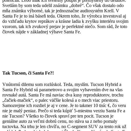
potenciál. Lebo inak ich svetelný podpis je premyslený do detailov.
Svetlám by som teda udelil známku „dobré“. Čo však dostalo odo
mňa známku výborné, tak je jednoznačne audiosystém Krell. V
Santa Fe je to iná báseň teda. Okrem toho, že výrobca investoval aj
do vzhľadu krytov reprákov a krásne ladia k zvyšku interiéru svojim
vzorom, tak ich zvukový prejav je perfektné niečo. Som rád, že toto
človek nájde v základnej výbave Santa Fe.
Tak Tucson, či Santa Fe?!
Vnútornú dilemu som rozlúskol. Teda, myslím. Tucson Hybrid a
Santa Fe Hybrid sú parametrovo a svojim vybavením dve na vlas
rovnaké autá. Santa Fe má naviac dva kusy reproduktorov, trochu
„čačiek-mačiek“, o palec väčšie kolesá a o mech viac priestoru.
Samozrejme ich rozdiel je aj v cene. Je to takmer 10 tisíc €, čo veru
nie je malý peniaz. Prečo si teda kúpiť 5-miestnu verziu Santa Fe a
nie Tucson? Všetko to človek spraví pre ten pocit. Tucson je
geniálne auto za veľmi dobrú cenu, no stáva sa z neho pomaly
tuctovka. Na trhu je len chvíľu, no C-segment SUV za tento rok už