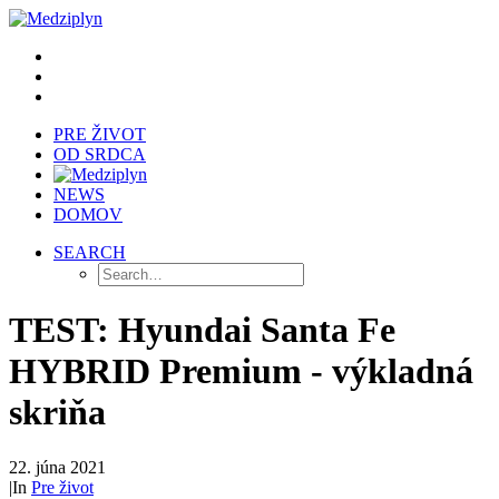
PRE ŽIVOT
OD SRDCA
NEWS
DOMOV
SEARCH
TEST: Hyundai Santa Fe
HYBRID Premium - výkladná
skriňa
22. júna 2021
|
In
Pre život