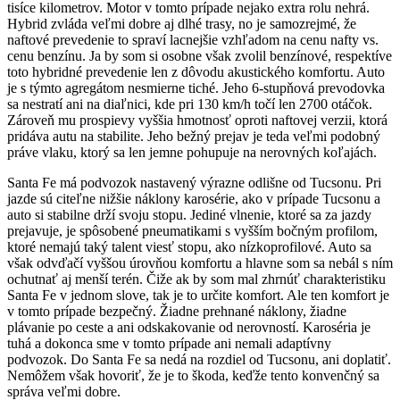
tisíce kilometrov. Motor v tomto prípade nejako extra rolu nehrá.
Hybrid zvláda veľmi dobre aj dlhé trasy, no je samozrejmé, že
naftové prevedenie to spraví lacnejšie vzhľadom na cenu nafty vs.
cenu benzínu. Ja by som si osobne však zvolil benzínové, respektíve
toto hybridné prevedenie len z dôvodu akustického komfortu. Auto
je s týmto agregátom nesmierne tiché. Jeho 6-stupňová prevodovka
sa nestratí ani na diaľnici, kde pri 130 km/h točí len 2700 otáčok.
Zároveň mu prospievy vyššia hmotnosť oproti naftovej verzii, ktorá
pridáva autu na stabilite. Jeho bežný prejav je teda veľmi podobný
práve vlaku, ktorý sa len jemne pohupuje na nerovných koľajách.
Santa Fe má podvozok nastavený výrazne odlišne od Tucsonu. Pri
jazde sú citeľne nižšie náklony karosérie, ako v prípade Tucsonu a
auto si stabilne drží svoju stopu. Jediné vlnenie, ktoré sa za jazdy
prejavuje, je spôsobené pneumatikami s vyšším bočným profilom,
ktoré nemajú taký talent viesť stopu, ako nízkoprofilové. Auto sa
však odvďačí vyššou úrovňou komfortu a hlavne som sa nebál s ním
ochutnať aj menší terén. Čiže ak by som mal zhrnúť charakteristiku
Santa Fe v jednom slove, tak je to určite komfort. Ale ten komfort je
v tomto prípade bezpečný. Žiadne prehnané náklony, žiadne
plávanie po ceste a ani odskakovanie od nerovností. Karoséria je
tuhá a dokonca sme v tomto prípade ani nemali adaptívny
podvozok. Do Santa Fe sa nedá na rozdiel od Tucsonu, ani doplatiť.
Nemôžem však hovoriť, že je to škoda, keďže tento konvenčný sa
správa veľmi dobre.