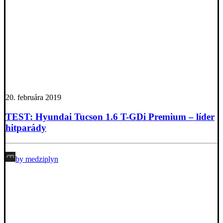
20. februára 2019
TEST: Hyundai Tucson 1.6 T-GDi Premium – líder
hitparády
by medziplyn