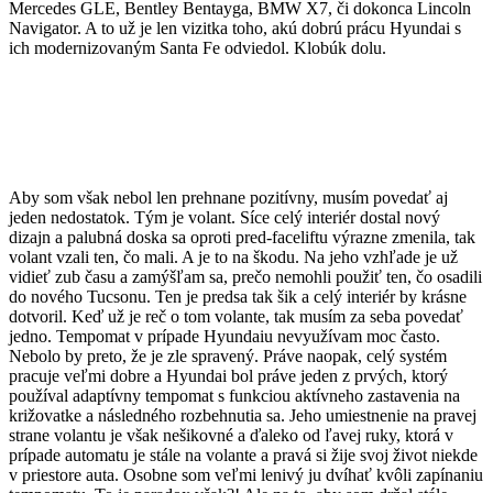
Mercedes GLE, Bentley Bentayga, BMW X7, či dokonca Lincoln
Navigator. A to už je len vizitka toho, akú dobrú prácu Hyundai s
ich modernizovaným Santa Fe odviedol. Klobúk dolu.
Aby som však nebol len prehnane pozitívny, musím povedať aj
jeden nedostatok. Tým je volant. Síce celý interiér dostal nový
dizajn a palubná doska sa oproti pred-faceliftu výrazne zmenila, tak
volant vzali ten, čo mali. A je to na škodu. Na jeho vzhľade je už
vidieť zub času a zamýšľam sa, prečo nemohli použiť ten, čo osadili
do nového Tucsonu. Ten je predsa tak šik a celý interiér by krásne
dotvoril. Keď už je reč o tom volante, tak musím za seba povedať
jedno. Tempomat v prípade Hyundaiu nevyužívam moc často.
Nebolo by preto, že je zle spravený. Práve naopak, celý systém
pracuje veľmi dobre a Hyundai bol práve jeden z prvých, ktorý
používal adaptívny tempomat s funkciou aktívneho zastavenia na
križovatke a následného rozbehnutia sa. Jeho umiestnenie na pravej
strane volantu je však nešikovné a ďaleko od ľavej ruky, ktorá v
prípade automatu je stále na volante a pravá si žije svoj život niekde
v priestore auta. Osobne som veľmi lenivý ju dvíhať kvôli zapínaniu