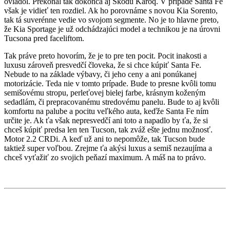
ovládol. Prekonal tak dokonca aj Škodu Karoq. V prípade Santa Fe
však je vidieť ten rozdiel. Ak ho porovnáme s novou Kia Sorento,
tak tá suverénne vedie vo svojom segmente. No je to hlavne preto,
že Kia Sportage je už odchádzajúci model a technikou je na úrovni
Tucsona pred faceliftom.
Tak práve preto hovorím, že je to pre ten pocit. Pocit inakosti a
luxusu zároveň presvedčí človeka, že si chce kúpiť Santa Fe.
Nebude to na základe výbavy, či jeho ceny a ani ponúkanej
motorizácie. Teda nie v tomto prípade. Bude to presne kvôli tomu
semišovému stropu, perleťovej bielej farbe, krásnym koženým
sedadlám, či prepracovanému stredovému panelu. Bude to aj kvôli
komfortu na palube a pocitu veľkého auta, keďže Santa Fe ním
určite je. Ak ťa však nepresvedčí ani toto a napadlo by ťa, že si
chceš kúpiť predsa len ten Tucson, tak zváž ešte jednu možnosť.
Motor 2.2 CRDi. A keď už ani to nepomôže, tak Tucson bude
taktiež super voľbou. Zrejme ťa akýsi luxus a semiš nezaujíma a
chceš vyťažiť zo svojich peňazí maximum. A máš na to právo.