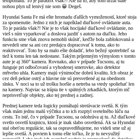
tempomatu. To je paradox však?! Ale na to, aby som držal stále
nohou plyn už lenivý nie som 😀 Degeš.
Hyundai Santa Fe má ešte hromadu ďalších vymožeností, ktoré stoja
za spomenutie. Jedno z nich je napríklad diaľkové ovládanie auta.
To je paráda však?! Nie je to však hocijaké diaľkové ovládanie, no
vieš s ním vyparkovať a doslova jazdiť s autom na diaľku. Jeho
funkciu sme však znova nemohli skúsiť, keďže bola zablokovaná a
nevedeli sme sa ani cez predajcu dopracovať k tomu, ako to
reaktivovať. Toto by sa malo ešte doladiť, lebo bežný spotrebiteľ sa
tiež k tomu len tak nedostane. Takým príjemným výmyslom v tomto
aute je aj 360° kamera. Rovnako, ako v prípade Tucsonu, aj tu
funguje pri odbočovaní a vyhodenej smerovke, ako detektor
mŕtveho uhla. Kamery majú výnimočne dobrú kvalitu. Ich obraz je
cez deň pekne ostrý a hlavne nie sú presvetlené aj na obednom
slnku. V noci sa to už trošku horšie a netreba sa vtedy spoliehať len
na kamery. Najviac sa trápia tie v spätných zrkadlách, ktorým nič
neprisvetľuje objekty, ako tej prednej a zadnej.
Prednej kamere teda logicky pomáhajú stretávacie svetlá. K tým
však mám jednu malú výčitku a to ich rozptyl svetelného lúču na
cestu. To isté, čo v prípade Tucsonu, sa odohráva aj tu. Až diaľkové
svetlo osvetlí krajnicu, ktorá je inak slabo osvetlená. Ak sa Hyundai
stal obeťou regulácie, tak sa ospravedlňujeme, no videli sme už aj
lepšie svetlá. A poviem k tomu ešte toľko, že je tu nevyužitý