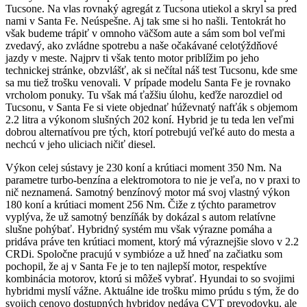
Tucsone. Na vlas rovnaký agregát z Tucsona utiekol a skryl sa pred
nami v Santa Fe. Neúspešne. Aj tak sme si ho našli. Tentokrát ho
však budeme trápiť v omnoho väčšom aute a sám som bol veľmi
zvedavý, ako zvládne spotrebu a naše očakávané celotýždňové
jazdy v meste. Najprv ti však tento motor priblížim po jeho
technickej stránke, obzvlášť, ak si nečítal náš test Tucsonu, kde sme
sa mu tiež trošku venovali. V prípade modelu Santa Fe je rovnako
vrcholom ponuky. Tu však má ťažšiu úlohu, keďže narozdiel od
Tucsonu, v Santa Fe si viete objednať húževnatý nafťák s objemom
2.2 litra a výkonom slušných 202 koní. Hybrid je tu teda len veľmi
dobrou alternatívou pre tých, ktorí potrebujú veľké auto do mesta a
nechcú v jeho uliciach ničiť diesel.
Výkon celej sústavy je 230 koní a krútiaci moment 350 Nm. Na
parametre turbo-benzína a elektromotora to nie je veľa, no v praxi to
nič neznamená. Samotný benzínový motor má svoj vlastný výkon
180 koní a krútiaci moment 256 Nm. Čiže z týchto parametrov
vyplýva, že už samotný benzíňák by dokázal s autom relatívne
slušne pohýbať. Hybridný systém mu však výrazne pomáha a
pridáva práve ten krútiaci moment, ktorý má výraznejšie slovo v 2.2
CRDi. Spoločne pracujú v symbióze a už hneď na začiatku som
pochopil, že aj v Santa Fe je to ten najlepší motor, respektíve
kombinácia motorov, ktorú si môžeš vybrať. Hyundai to so svojimi
hybridmi myslí vážne. Aktuálne ide trošku mimo prúdu s tým, že do
svojich cenovo dostupných hybridov nedáva CVT prevodovku, ale