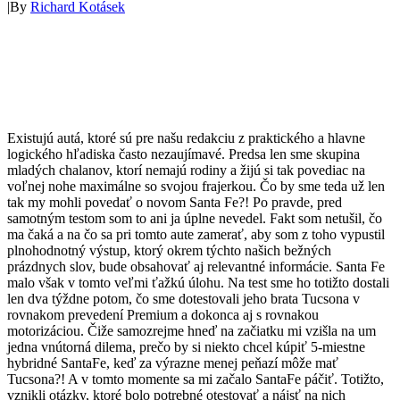
|
By
Richard Kotásek
Existujú autá, ktoré sú pre našu redakciu z praktického a hlavne
logického hľadiska často nezaujímavé. Predsa len sme skupina
mladých chalanov, ktorí nemajú rodiny a žijú si tak povediac na
voľnej nohe maximálne so svojou frajerkou. Čo by sme teda už len
tak my mohli povedať o novom Santa Fe?! Po pravde, pred
samotným testom som to ani ja úplne nevedel. Fakt som netušil, čo
ma čaká a na čo sa pri tomto aute zamerať, aby som z toho vypustil
plnohodnotný výstup, ktorý okrem týchto našich bežných
prázdnych slov, bude obsahovať aj relevantné informácie. Santa Fe
malo však v tomto veľmi ťažkú úlohu. Na test sme ho totižto dostali
len dva týždne potom, čo sme dotestovali jeho brata Tucsona v
rovnakom prevedení Premium a dokonca aj s rovnakou
motorizáciou. Čiže samozrejme hneď na začiatku mi vzišla na um
jedna vnútorná dilema, prečo by si niekto chcel kúpiť 5-miestne
hybridné SantaFe, keď za výrazne menej peňazí môže mať
Tucsona?! A v tomto momente sa mi začalo SantaFe páčiť. Totižto,
vznikli otázky, ktoré bolo potrebné otestovať a nájsť na nich