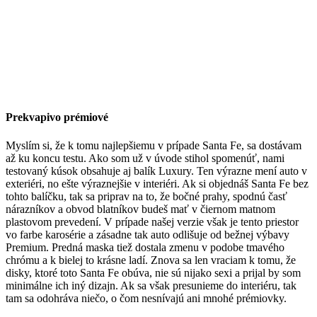
Prekvapivo prémiové
Myslím si, že k tomu najlepšiemu v prípade Santa Fe, sa dostávam
až ku koncu testu. Ako som už v úvode stihol spomenúť, nami
testovaný kúsok obsahuje aj balík Luxury. Ten výrazne mení auto v
exteriéri, no ešte výraznejšie v interiéri. Ak si objednáš Santa Fe bez
tohto balíčku, tak sa priprav na to, že bočné prahy, spodnú časť
nárazníkov a obvod blatníkov budeš mať v čiernom matnom
plastovom prevedení. V prípade našej verzie však je tento priestor
vo farbe karosérie a zásadne tak auto odlišuje od bežnej výbavy
Premium. Predná maska tiež dostala zmenu v podobe tmavého
chrómu a k bielej to krásne ladí. Znova sa len vraciam k tomu, že
disky, ktoré toto Santa Fe obúva, nie sú nijako sexi a prijal by som
minimálne ich iný dizajn. Ak sa však presunieme do interiéru, tak
tam sa odohráva niečo, o čom nesnívajú ani mnohé prémiovky.