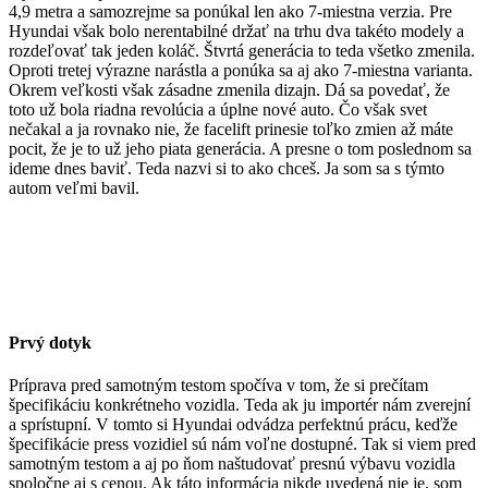
4,9 metra a samozrejme sa ponúkal len ako 7-miestna verzia. Pre
Hyundai však bolo nerentabilné držať na trhu dva takéto modely a
rozdeľovať tak jeden koláč. Štvrtá generácia to teda všetko zmenila.
Oproti tretej výrazne narástla a ponúka sa aj ako 7-miestna varianta.
Okrem veľkosti však zásadne zmenila dizajn. Dá sa povedať, že
toto už bola riadna revolúcia a úplne nové auto. Čo však svet
nečakal a ja rovnako nie, že facelift prinesie toľko zmien až máte
pocit, že je to už jeho piata generácia. A presne o tom poslednom sa
ideme dnes baviť. Teda nazvi si to ako chceš. Ja som sa s týmto
autom veľmi bavil.
Prvý dotyk
Príprava pred samotným testom spočíva v tom, že si prečítam
špecifikáciu konkrétneho vozidla. Teda ak ju importér nám zverejní
a sprístupní. V tomto si Hyundai odvádza perfektnú prácu, keďže
špecifikácie press vozidiel sú nám voľne dostupné. Tak si viem pred
samotným testom a aj po ňom naštudovať presnú výbavu vozidla
spoločne aj s cenou. Ak táto informácia nikde uvedená nie je, som