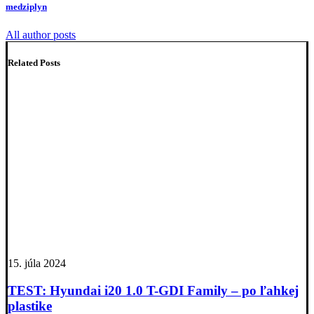
medziplyn
All author posts
Related Posts
15. júla 2024
TEST: Hyundai i20 1.0 T-GDI Family – po ľahkej
plastike