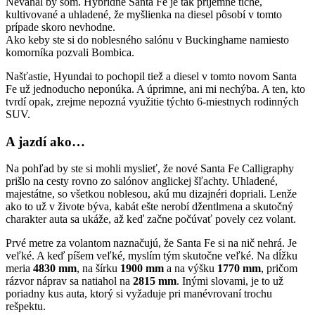
Neváhal by som. Hybridné Santa Fe je tak príjemne tiché,
kultivované a uhladené, že myšlienka na diesel pôsobí v tomto
prípade skoro nevhodne.
Ako keby ste si do noblesného salónu v Buckinghame namiesto
komorníka pozvali Bombica.
Našťastie, Hyundai to pochopil tiež a diesel v tomto novom Santa
Fe už jednoducho neponúka. A úprimne, ani mi nechýba. A ten, kto
tvrdí opak, zrejme nepozná využitie týchto 6-miestnych rodinných
SUV.
A jazdí ako…
Na pohľad by ste si mohli myslieť, že nové Santa Fe Calligraphy
prišlo na cesty rovno zo salónov anglickej šľachty. Uhladené,
majestátne, so všetkou noblesou, akú mu dizajnéri dopriali. Lenže
ako to už v živote býva, kabát ešte nerobí džentlmena a skutočný
charakter auta sa ukáže, až keď začne počúvať povely cez volant.
Prvé metre za volantom naznačujú, že Santa Fe si na nič nehrá. Je
veľké. A keď píšem veľké, myslím tým skutočne veľké. Na dĺžku
meria
4830 mm
, na šírku
1900 mm
a na výšku
1770 mm
, pričom
rázvor náprav sa natiahol na
2815 mm
. Inými slovami, je to už
poriadny kus auta, ktorý si vyžaduje pri manévrovaní trochu
rešpektu.