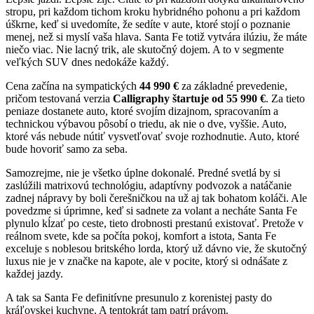
stropu, pri každom tichom kroku hybridného pohonu a pri každom
úškrne, keď si uvedomíte, že sedíte v aute, ktoré stojí o poznanie
menej, než si myslí vaša hlava. Santa Fe totiž vytvára ilúziu, že máte
niečo viac. Nie lacný trik, ale skutočný dojem. A to v segmente
veľkých SUV dnes nedokáže každý.
Cena začína na sympatických
44 990 €
za základné prevedenie,
pričom testovaná verzia
Calligraphy štartuje od 55 990 €
. Za tieto
peniaze dostanete auto, ktoré svojím dizajnom, spracovaním a
technickou výbavou pôsobí o triedu, ak nie o dve, vyššie. Auto,
ktoré vás nebude nútiť vysvetľovať svoje rozhodnutie. Auto, ktoré
bude hovoriť samo za seba.
Samozrejme, nie je všetko úplne dokonalé. Predné svetlá by si
zaslúžili matrixovú technológiu, adaptívny podvozok a natáčanie
zadnej nápravy by boli čerešničkou na už aj tak bohatom koláči. Ale
povedzme si úprimne, keď si sadnete za volant a necháte Santa Fe
plynulo kĺzať po ceste, tieto drobnosti prestanú existovať. Pretože v
reálnom svete, kde sa počíta pokoj, komfort a istota, Santa Fe
exceluje s noblesou britského lorda, ktorý už dávno vie, že skutočný
luxus nie je v značke na kapote, ale v pocite, ktorý si odnášate z
každej jazdy.
A tak sa Santa Fe definitívne presunulo z korenistej pasty do
kráľovskej kuchyne. A tentokrát tam patrí právom.