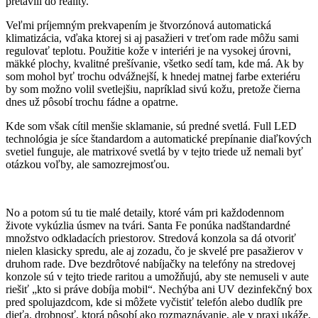
pretavili do reality.
Veľmi príjemným prekvapením je štvorzónová automatická
klimatizácia, vďaka ktorej si aj pasažieri v treťom rade môžu sami
regulovať teplotu. Použitie kože v interiéri je na vysokej úrovni,
mäkké plochy, kvalitné prešívanie, všetko sedí tam, kde má. Ak by
som mohol byť trochu odvážnejší, k hnedej matnej farbe exteriéru
by som možno volil svetlejšiu, napríklad sivú kožu, pretože čierna
dnes už pôsobí trochu fádne a opatrne.
Kde som však cítil menšie sklamanie, sú predné svetlá. Full LED
technológia je síce štandardom a automatické prepínanie diaľkových
svetiel funguje, ale matrixové svetlá by v tejto triede už nemali byť
otázkou voľby, ale samozrejmosťou.
No a potom sú tu tie malé detaily, ktoré vám pri každodennom
živote vykúzlia úsmev na tvári. Santa Fe ponúka nadštandardné
množstvo odkladacích priestorov. Stredová konzola sa dá otvoriť
nielen klasicky spredu, ale aj zozadu, čo je skvelé pre pasažierov v
druhom rade. Dve bezdrôtové nabíjačky na telefóny na stredovej
konzole sú v tejto triede raritou a umožňujú, aby ste nemuseli v aute
riešiť „kto si práve dobíja mobil“. Nechýba ani UV dezinfekčný box
pred spolujazdcom, kde si môžete vyčistiť telefón alebo dudlík pre
dieťa, drobnosť, ktorá pôsobí ako rozmaznávanie, ale v praxi ukáže,