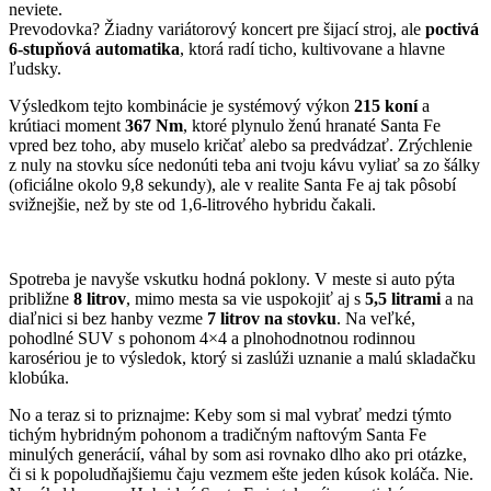
neviete.
Prevodovka? Žiadny variátorový koncert pre šijací stroj, ale
poctivá
6-stupňová automatika
, ktorá radí ticho, kultivovane a hlavne
ľudsky.
Výsledkom tejto kombinácie je systémový výkon
215 koní
a
krútiaci moment
367 Nm
, ktoré plynulo ženú hranaté Santa Fe
vpred bez toho, aby muselo kričať alebo sa predvádzať. Zrýchlenie
z nuly na stovku síce nedonúti teba ani tvoju kávu vyliať sa zo šálky
(oficiálne okolo 9,8 sekundy), ale v realite Santa Fe aj tak pôsobí
svižnejšie, než by ste od 1,6-litrového hybridu čakali.
Spotreba je navyše vskutku hodná poklony. V meste si auto pýta
približne
8 litrov
, mimo mesta sa vie uspokojiť aj s
5,5 litrami
a na
diaľnici si bez hanby vezme
7 litrov na stovku
. Na veľké,
pohodlné SUV s pohonom 4×4 a plnohodnotnou rodinnou
karosériou je to výsledok, ktorý si zaslúži uznanie a malú skladačku
klobúka.
No a teraz si to priznajme: Keby som si mal vybrať medzi týmto
tichým hybridným pohonom a tradičným naftovým Santa Fe
minulých generácií, váhal by som asi rovnako dlho ako pri otázke,
či si k popoludňajšiemu čaju vezmem ešte jeden kúsok koláča. Nie.