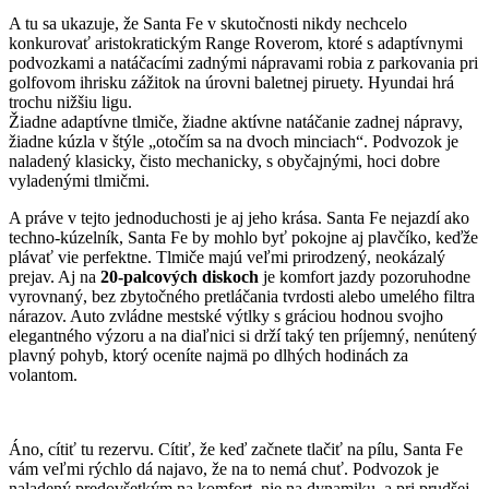
A tu sa ukazuje, že Santa Fe v skutočnosti nikdy nechcelo
konkurovať aristokratickým Range Roverom, ktoré s adaptívnymi
podvozkami a natáčacími zadnými nápravami robia z parkovania pri
golfovom ihrisku zážitok na úrovni baletnej piruety. Hyundai hrá
trochu nižšiu ligu.
Žiadne adaptívne tlmiče, žiadne aktívne natáčanie zadnej nápravy,
žiadne kúzla v štýle „otočím sa na dvoch minciach“. Podvozok je
naladený klasicky, čisto mechanicky, s obyčajnými, hoci dobre
vyladenými tlmičmi.
A práve v tejto jednoduchosti je aj jeho krása. Santa Fe nejazdí ako
techno-kúzelník, Santa Fe by mohlo byť pokojne aj plavčíko, keďže
plávať vie perfektne. Tlmiče majú veľmi prirodzený, neokázalý
prejav. Aj na
20-palcových diskoch
je komfort jazdy pozoruhodne
vyrovnaný, bez zbytočného pretláčania tvrdosti alebo umelého filtra
nárazov. Auto zvládne mestské výtlky s gráciou hodnou svojho
elegantného výzoru a na diaľnici si drží taký ten príjemný, nenútený
plavný pohyb, ktorý oceníte najmä po dlhých hodinách za
volantom.
Áno, cítiť tu rezervu. Cítiť, že keď začnete tlačiť na pílu, Santa Fe
vám veľmi rýchlo dá najavo, že na to nemá chuť. Podvozok je
naladený predovšetkým na komfort, nie na dynamiku, a pri prudšej