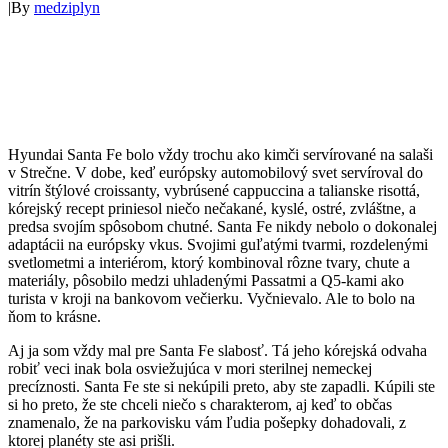
|
By
medziplyn
Hyundai Santa Fe bolo vždy trochu ako kimči servírované na salaši
v Strečne. V dobe, keď európsky automobilový svet servíroval do
vitrín štýlové croissanty, vybrúsené cappuccina a talianske risottá,
kórejský recept priniesol niečo nečakané, kyslé, ostré, zvláštne, a
predsa svojím spôsobom chutné. Santa Fe nikdy nebolo o dokonalej
adaptácii na európsky vkus. Svojimi guľatými tvarmi, rozdelenými
svetlometmi a interiérom, ktorý kombinoval rôzne tvary, chute a
materiály, pôsobilo medzi uhladenými Passatmi a Q5-kami ako
turista v kroji na bankovom večierku. Vyčnievalo. Ale to bolo na
ňom to krásne.
Aj ja som vždy mal pre Santa Fe slabosť. Tá jeho kórejská odvaha
robiť veci inak bola osviežujúca v mori sterilnej nemeckej
precíznosti. Santa Fe ste si nekúpili preto, aby ste zapadli. Kúpili ste
si ho preto, že ste chceli niečo s charakterom, aj keď to občas
znamenalo, že na parkovisku vám ľudia pošepky dohadovali, z
ktorej planéty ste asi prišli.