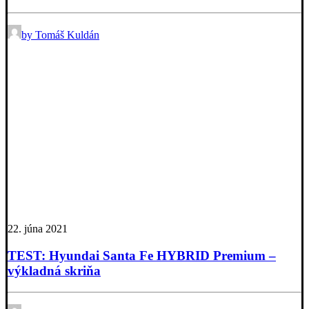
by Tomáš Kuldán
22. júna 2021
TEST: Hyundai Santa Fe HYBRID Premium –
výkladná skriňa