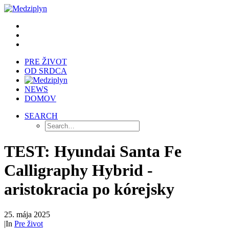
PRE ŽIVOT
OD SRDCA
NEWS
DOMOV
SEARCH
TEST: Hyundai Santa Fe
Calligraphy Hybrid -
aristokracia po kórejsky
25. mája 2025
|
In
Pre život