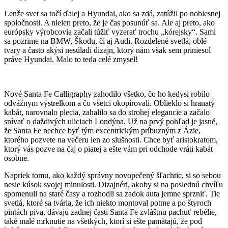
Lenže svet sa točí ďalej a Hyundai, ako sa zdá, zatúžil po noblesnej
spoločnosti. A nielen preto, že je čas posunúť sa. Ale aj preto, ako
európsky výrobcovia začali túžiť vyzerať trochu „kórejsky“. Sami
sa pozrime na BMW, Škodu, či aj Audi. Rozdelené svetlá, oblé
tvary a často akýsi nesúladí dizajn, ktorý nám však sem priniesol
práve Hyundai. Malo to teda celé zmysel!
Nové Santa Fe Calligraphy zahodilo všetko, čo ho kedysi robilo
odvážnym výstrelkom a čo všetci okopírovali. Oblieklo si hranatý
kabát, narovnalo plecia, zahalilo sa do strohej elegancie a začalo
snívať o daždivých uliciach Londýna. Už na prvý pohľad je jasné,
že Santa Fe nechce byť tým excentrickým príbuzným z Ázie,
ktorého pozvete na večeru len zo slušnosti. Chce byť aristokratom,
ktorý vás pozve na čaj o piatej a ešte vám pri odchode vráti kabát
osobne.
Napriek tomu, ako každý správny novopečený šľachtic, si so sebou
nesie kúsok svojej minulosti. Dizajnéri, akoby si na poslednú chvíľu
spomenuli na staré časy a rozhodli sa zadok auta jemne sprzniť. Tie
svetlá, ktoré sa tvária, že ich niekto montoval potme a po štyroch
pintách piva, dávajú zadnej časti Santa Fe zvláštnu pachuť rebélie,
také malé mrknutie na všetkých, ktorí si ešte pamätajú, že pod