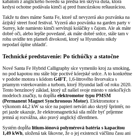
kabátom z anglického tweedu sa predsa len skrýva duša, ktorá
kedysi ochotne podávala kimči aj pred francúzskou reštauráciou.
Takže tu dnes máme Santa Fe, ktoré už nevyzerá ako pozvánka na
ázijský street food festival. Vyzerá ako pozvánka na garden party v
Surrey, kde namiesto kimči servírujú koláčiky s čajom. Ale ak máte
dobré oči, alebo lepšie povedané, ak máte dobré srdce, stále tam v
rohu uvidíte ten plameň divokosti, ktorý sa Hyundaiu nikdy
nepodarí úplne uhladiť.
Technické predstavenie: Po tichúčky a statočne
Nové Santa Fe Hybrid Calligraphy síce vymenilo kroj za smoking,
no pod kapotou mu stále bije poctivé kórejské srdce. A to konkrétne
v podobe motora s kódom
G4FT
, 1,6-litrového štvorvalca s
priamym vstrekovaním a turbom, ktorý Hyundai ladí od roku 2020.
Tento benzínový základ, ktorý už našiel svoje miesto v niekoľkých
modeloch značky, tu dopĺňa
elektromotor typu PMSM
(Permanent Magnet Synchronous Motor)
. Elektromotor s
výkonom 44,2 kW sa síce na papieri netvári ako skrytý šprintér, no
pri jazde ukazuje, že elektromagnetická sila môže byť príjemne
jemná aj rozvážna, ako pravý anglický džentlmen.
Systém dopĺňa
lítium-iónová polymérová batéria s kapacitou
1,49 kWh
, uložená tak šikovne, že o jej existencii väčšinu času ani