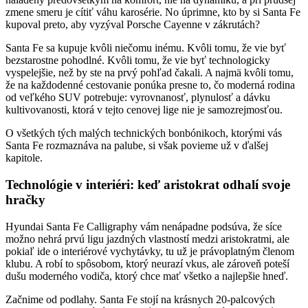
zmene smeru je cítiť váhu karosérie. No úprimne, kto by si Santa Fe
kupoval preto, aby vyzýval Porsche Cayenne v zákrutách?
Santa Fe sa kupuje kvôli niečomu inému. Kvôli tomu, že vie byť
bezstarostne pohodlné. Kvôli tomu, že vie byť technologicky
vyspelejšie, než by ste na prvý pohľad čakali. A najmä kvôli tomu,
že na každodenné cestovanie ponúka presne to, čo moderná rodina
od veľkého SUV potrebuje: vyrovnanosť, plynulosť a dávku
kultivovanosti, ktorá v tejto cenovej lige nie je samozrejmosťou.
O všetkých tých malých technických bonbónikoch, ktorými vás
Santa Fe rozmaznáva na palube, si však povieme už v ďalšej
kapitole.
Technológie v interiéri: keď aristokrat odhalí svoje
hračky
Hyundai Santa Fe Calligraphy vám nenápadne podsúva, že síce
možno nehrá prvú ligu jazdných vlastností medzi aristokratmi, ale
pokiaľ ide o interiérové vychytávky, tu už je právoplatným členom
klubu. A robí to spôsobom, ktorý neurazí vkus, ale zároveň poteší
dušu moderného vodiča, ktorý chce mať všetko a najlepšie hneď.
Začnime od podlahy. Santa Fe stojí na krásnych 20-palcových