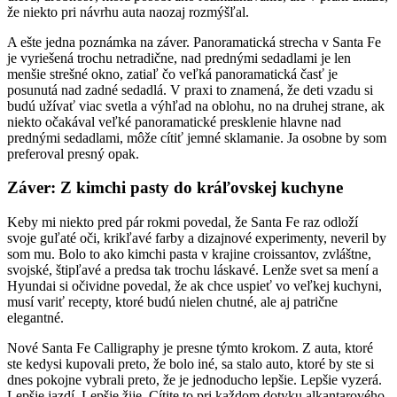
že niekto pri návrhu auta naozaj rozmýšľal.
A ešte jedna poznámka na záver. Panoramatická strecha v Santa Fe
je vyriešená trochu netradične, nad prednými sedadlami je len
menšie strešné okno, zatiaľ čo veľká panoramatická časť je
posunutá nad zadné sedadlá. V praxi to znamená, že deti vzadu si
budú užívať viac svetla a výhľad na oblohu, no na druhej strane, ak
niekto očakával veľké panoramatické presklenie hlavne nad
prednými sedadlami, môže cítiť jemné sklamanie. Ja osobne by som
preferoval presný opak.
Záver: Z kimchi pasty do kráľovskej kuchyne
Keby mi niekto pred pár rokmi povedal, že Santa Fe raz odloží
svoje guľaté oči, krikľavé farby a dizajnové experimenty, neveril by
som mu. Bolo to ako kimchi pasta v krajine croissantov, zvláštne,
svojské, štipľavé a predsa tak trochu láskavé. Lenže svet sa mení a
Hyundai si očividne povedal, že ak chce uspieť vo veľkej kuchyni,
musí variť recepty, ktoré budú nielen chutné, ale aj patrične
elegantné.
Nové Santa Fe Calligraphy je presne týmto krokom. Z auta, ktoré
ste kedysi kupovali preto, že bolo iné, sa stalo auto, ktoré by ste si
dnes pokojne vybrali preto, že je jednoducho lepšie. Lepšie vyzerá.
Lepšie jazdí. Lepšie žije. Cítite to pri každom dotyku alkantarového