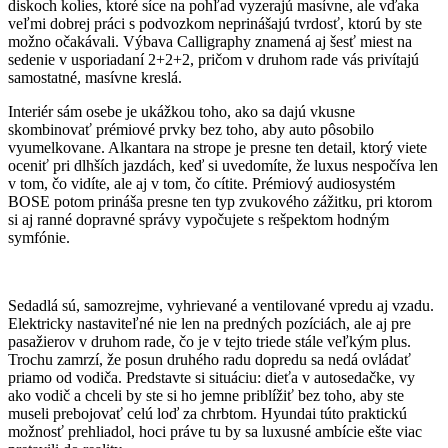
diskoch kolies, ktoré síce na pohľad vyzerajú masívne, ale vďaka
veľmi dobrej práci s podvozkom neprinášajú tvrdosť, ktorú by ste
možno očakávali. Výbava Calligraphy znamená aj šesť miest na
sedenie v usporiadaní 2+2+2, pričom v druhom rade vás privítajú
samostatné, masívne kreslá.
Interiér sám osebe je ukážkou toho, ako sa dajú vkusne
skombinovať prémiové prvky bez toho, aby auto pôsobilo
vyumelkovane. Alkantara na strope je presne ten detail, ktorý viete
oceniť pri dlhších jazdách, keď si uvedomíte, že luxus nespočíva len
v tom, čo vidíte, ale aj v tom, čo cítite. Prémiový audiosystém
BOSE potom prináša presne ten typ zvukového zážitku, pri ktorom
si aj ranné dopravné správy vypočujete s rešpektom hodným
symfónie.
Sedadlá sú, samozrejme, vyhrievané a ventilované vpredu aj vzadu.
Elektricky nastaviteľné nie len na predných pozíciách, ale aj pre
pasažierov v druhom rade, čo je v tejto triede stále veľkým plus.
Trochu zamrzí, že posun druhého radu dopredu sa nedá ovládať
priamo od vodiča. Predstavte si situáciu: dieťa v autosedačke, vy
ako vodič a chceli by ste si ho jemne priblížiť bez toho, aby ste
museli prebojovať celú loď za chrbtom. Hyundai túto praktickú
možnosť prehliadol, hoci práve tu by sa luxusné ambície ešte viac