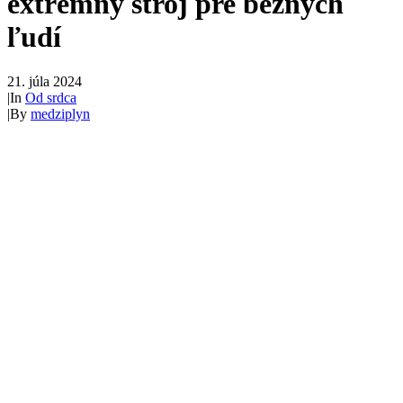
extrémny stroj pre bežných
ľudí
21. júla 2024
|
In
Od srdca
|
By
medziplyn