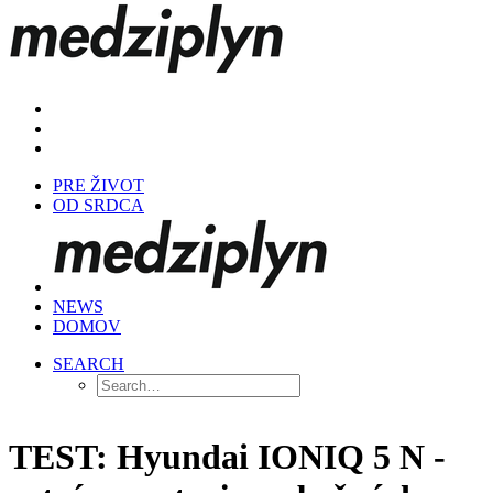
PRE ŽIVOT
OD SRDCA
NEWS
DOMOV
SEARCH
TEST: Hyundai IONIQ 5 N -