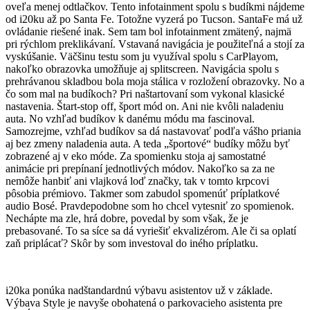
oveľa menej odtlačkov. Tento infotainment spolu s budíkmi nájdeme
od i20ku až po Santa Fe. Totožne vyzerá po Tucson. SantaFe má už
ovládanie riešené inak. Sem tam bol infotainment zmätený, najmä
pri rýchlom preklikávaní. Vstavaná navigácia je použiteľná a stojí za
vyskúšanie. Väčšinu testu som ju využíval spolu s CarPlayom,
nakoľko obrazovka umožňuje aj splitscreen. Navigácia spolu s
prehrávanou skladbou bola moja stálica v rozložení obrazovky. No a
čo som mal na budíkoch? Pri naštartovaní som vykonal klasické
nastavenia. Štart-stop off, šport mód on. Ani nie kvôli naladeniu
auta. No vzhľad budíkov k danému módu ma fascinoval.
Samozrejme, vzhľad budíkov sa dá nastavovať podľa vášho priania
aj bez zmeny naladenia auta. A teda „športové“ budíky môžu byť
zobrazené aj v eko móde. Za spomienku stoja aj samostatné
animácie pri prepínaní jednotlivých módov. Nakoľko sa za ne
nemôže hanbiť ani vlajková loď značky, tak v tomto krpcovi
pôsobia prémiovo. Takmer som zabudol spomenúť príplatkové
audio Bosé. Pravdepodobne som ho chcel vytesniť zo spomienok.
Nechápte ma zle, hrá dobre, povedal by som však, že je
prebasované. To sa síce sa dá vyriešiť ekvalizérom. Ale či sa oplatí
zaň priplácať? Skôr by som investoval do iného príplatku.
i20ka ponúka nadštandardnú výbavu asistentov už v základe.
Výbava Style je navyše obohatená o parkovacieho asistenta pre