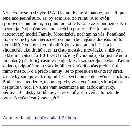
No a čo by som si vybral? Ani jedno. Keby si mám vybrať i20 pre
seba ako jediné auto, asi by som išiel do Nlinu. A to kvôli
športovejšiemu looku, na plnohodnotné Nko teraz zabudneme. No
to som ja. Najlepšou voľbou z celého portfólia i20 je práve
netestovaný model Family. Motorizáciu nechám na vás. Ponúkané
motorizácie by som nerozdeľoval na tú lacnejšiu a drahšiu. Sú to
dve odlišné voľby s dvomi odlišnými zameraniami. 1.2ka je
vhodnejšia ako druhé auto na čisto mestskú prevádzku s nízkymi
nákladmi, zatiaľ čo 1.0 T-GDI môže byť vhodná aj ako jediné auto
pre mladý pár, ktorý často výletuje. Mesto samozrejme zvláda ľavou
zadnou, odporúčam ju však kvôli konštrukcii občas prehnať aj
mimo mesto. No a prečo Family? Je to predsalen taký zlatý stred.
Určite by som ju však doplnil LED svetlami spolu s Winter Packom.
Budete mať moderné, technologicky vybavené auto, s ktorým sa
nestratíte v noci a v zime vám nezamrzne ani zadok ani ruky.
Sériové 16″ disky budú navyše vyzerať a zároveň auto nebude
tvrdé. Neočakávaný záver, že?
Za fotky ďakujem
Paťovi aka LP Photo
.