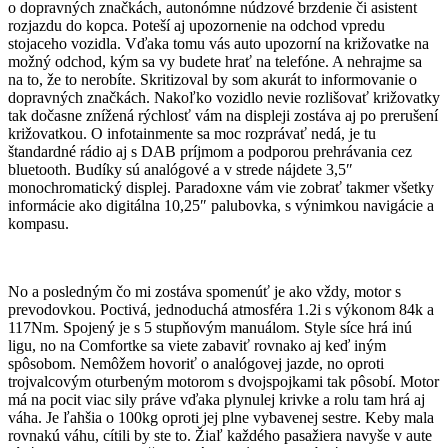
o dopravných značkách, autonómne núdzové brzdenie či asistent
rozjazdu do kopca. Poteší aj upozornenie na odchod vpredu
stojaceho vozidla. Vďaka tomu vás auto upozorní na križovatke na
možný odchod, kým sa vy budete hrať na telefóne. A nehrajme sa
na to, že to nerobíte. Skritizoval by som akurát to informovanie o
dopravných značkách. Nakoľko vozidlo nevie rozlišovať križovatky
tak dočasne znížená rýchlosť vám na displeji zostáva aj po prerušení
križovatkou. O infotainmente sa moc rozprávať nedá, je tu
štandardné rádio aj s DAB príjmom a podporou prehrávania cez
bluetooth. Budíky sú analógové a v strede nájdete 3,5″
monochromatický displej. Paradoxne vám vie zobrať takmer všetky
informácie ako digitálna 10,25″ palubovka, s výnimkou navigácie a
kompasu.
No a posledným čo mi zostáva spomenúť je ako vždy, motor s
prevodovkou. Poctivá, jednoduchá atmosféra 1.2i s výkonom 84k a
117Nm. Spojený je s 5 stupňovým manuálom. Style síce hrá inú
ligu, no na Comfortke sa viete zabaviť rovnako aj keď iným
spôsobom. Nemôžem hovoriť o analógovej jazde, no oproti
trojvalcovým oturbeným motorom s dvojspojkami tak pôsobí. Motor
má na pocit viac sily práve vďaka plynulej krivke a rolu tam hrá aj
váha. Je ľahšia o 100kg oproti jej plne vybavenej sestre. Keby mala
rovnakú váhu, cítili by ste to. Žiaľ každého pasažiera navyše v aute