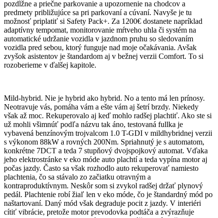
pozdĺžne a priečne parkovanie a upozornenie na chodcov a
predmety približujúce sa pri parkovaní a cúvaní. Navyše je tu
možnosť priplatiť si Safety Pack+. Za 1200€ dostanete napríklad
adaptívny tempomat, monitorovanie mŕtveho uhla či systém na
automatické udržanie vozidla v jazdnom pruhu so sledovaním
vozidla pred sebou, ktorý funguje nad moje očakávania. Avšak
zvyšok asistentov je štandardom aj v bežnej verzii Comfort. To si
rozoberieme v ďalšej kapitole.
Mild-hybrid. Nie je hybrid ako hybrid. No a tento má len prínosy.
Neotravuje vás, pomáha vám a ešte vám aj šetrí brzdy. Niekedy
však až moc. Rekuperovalo aj keď mohlo radšej plachtiť. Ako ste si
už mohli všimnúť podľa názvu tak áno, testovaná fullka je
vybavená benzínovým trojvalcom 1.0 T-GDI v mildhybridnej verzii
s výkonom 88kW a rovných 200Nm. Spriahnutý je s automatom,
konkrétne 7DCT a teda 7 stupňový dvojspojkový automat. Vďaka
jeho elektrostránke v eko móde auto plachtí a teda vypína motor aj
počas jazdy. Často sa však rozhodlo auto rekuperovať namiesto
plachtenia, čo sa stávalo zo začiatku otravným a
kontraproduktívnym. Neskôr som si zvykol radšej držať plynový
pedál. Plachtenie robí žiaľ len v eko móde, čo je štandardný mód po
naštartovaní. Daný mód však degraduje pocit z jazdy. V interiéri
cítiť vibrácie, pretože motor prevodovka podtáča a zvýrazňuje