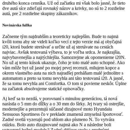
druhého konca cenníka. Už od začiatku mi však bolo jasné, že tieto
dve autá síce zdieľajú rovnaký názov a krivky, no sú to 2 rozdielne
autá, pre 2 rozdielne skupiny zákazníkov.
Novinárska fullka
Začneme tým najdrahším a teoreticky najlepším. Bude to najmä
kvôli tomu aby ste videli koľko vecí z tejto verzie má aj obyčajná
i20, ktorú budete stretávať a určite už aj stretávate na cestách
najviac. Avšak testovaná výbava, to je voľba srdca. Je najkrajšia,
najvybavenejšia a najrýchlejšia. Samozrejme ak opomenieme i20N.
No už aj tento kúsok ukazuje, čoho je toto malé auto schopné. Ako
vám môže byt už jasné po mojej prvej recenzii, milujem kopce a
okrem vlastného auta na nich najradšej preháňam malé jednolitre s
automatom a preto sa tomu nevyhla ani táto testovaná i20. A jasné,
že sa tomu nevyhla ani Comfortka. O tom si povieme neskôr. Úplne
na začiatok absolvujeme statické opisovačky.
Aj keď sa to nezdá, v porovnaní s minulou generáciou, tá nová
narástla o 5 mm do dĺžky a o 30 mm do šírky. Jej tvary sú ostrejšie,
modernejšie a prezentujú súčasné dizajnové moto Hyundaiu
Sensuous Sportiness čo v preklade znamená zmyselná športovosť.
Zadné svetlá vyzerajú pod uhlom ako písmeno N. To vytvára
otázku. Bolo auto dizajnované najmä ako N a následne boli
vytvorené bežné modely? Zadný difúzor spolu s prednými