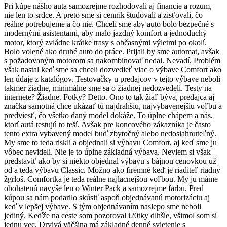
Pri kúpe nášho auta samozrejme rozhodovali aj financie a rozum,
nie len to srdce. A preto sme si cenník študovali a zisťovali, čo
reálne potrebujeme a čo nie. Chceli sme aby auto bolo bezpečné s
modernými asistentami, aby malo jazdný komfort a jednoduchý
motor, ktorý zvládne krátke trasy s občasnými výletmi po okolí.
Bolo volené ako druhé auto do práce. Prijali by sme automat, avšak
s požadovaným motorom sa nakombinovať nedal. Nevadí. Problém
však nastal keď sme sa chceli dozvedieť viac o výbave Comfort ako
len údaje z katalógov. Testovačky u predajcov v tejto výbave neboli
takmer žiadne, minimálne sme sa o žiadnej nedozvedeli. Testy na
internete? Žiadne. Fotky? Detto. Ono to tak žiaľ býva, predajca aj
značka samotná chce ukázať tú najdrahšiu, najvybavenejšiu voľbu a
predviesť, čo všetko daný model dokáže. To úplne chápem a nás,
ktorí autá testujú to teší. Avšak pre koncového zákazníka je často
tento extra vybavený model buď zbytočný alebo nedosiahnuteľný.
My sme to teda riskli a objednali si výbavu Comfort, aj keď sme ju
vôbec nevideli. Nie je to úplne základná výbava. Neviem si však
predstaviť ako by si niekto objednal výbavu s bájnou cenovkou už
od a teda výbavu Classic. Možno ako firemné keď je riaditeľ riadny
žgrloš. Comfortka je teda reálne najlacnejšou voľbou. My ju máme
obohatenú navyše len o Winter Pack a samozrejme farbu. Pred
kúpou sa nám podarilo skúsiť aspoň objednávanú motorizáciu aj
keď v lepšej výbave. S tým objednávaním naslepo sme neboli
jediný. Keďže na ceste som pozoroval i20tky dlhšie, všimol som si
jednu vec. Drvivá väčšina má základné denné svietenie s