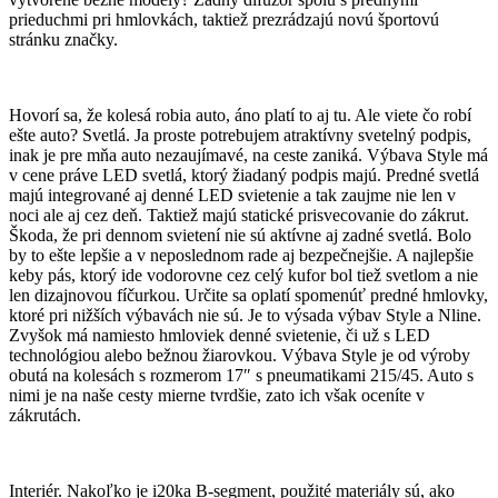
prieduchmi pri hmlovkách, taktiež prezrádzajú novú športovú
stránku značky.
Hovorí sa, že kolesá robia auto, áno platí to aj tu. Ale viete čo robí
ešte auto? Svetlá. Ja proste potrebujem atraktívny svetelný podpis,
inak je pre mňa auto nezaujímavé, na ceste zaniká. Výbava Style má
v cene práve LED svetlá, ktorý žiadaný podpis majú. Predné svetlá
majú integrované aj denné LED svietenie a tak zaujme nie len v
noci ale aj cez deň. Taktiež majú statické prisvecovanie do zákrut.
Škoda, že pri dennom svietení nie sú aktívne aj zadné svetlá. Bolo
by to ešte lepšie a v neposlednom rade aj bezpečnejšie. A najlepšie
keby pás, ktorý ide vodorovne cez celý kufor bol tiež svetlom a nie
len dizajnovou fíčurkou. Určite sa oplatí spomenúť predné hmlovky,
ktoré pri nižších výbavách nie sú. Je to výsada výbav Style a Nline.
Zvyšok má namiesto hmloviek denné svietenie, či už s LED
technológiou alebo bežnou žiarovkou. Výbava Style je od výroby
obutá na kolesách s rozmerom 17″ s pneumatikami 215/45. Auto s
nimi je na naše cesty mierne tvrdšie, zato ich však oceníte v
zákrutách.
Interiér. Nakoľko je i20ka B-segment, použité materiály sú, ako