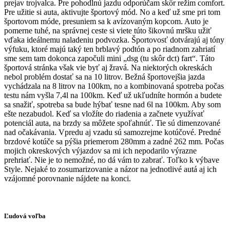
prejav trojvalca. Pre pohodlnú jazdu odporúčam skôr režim comfort.
Pre užitie si auta, aktivujte športový mód. No a keď už sme pri tom
športovom móde, presuniem sa k avízovaným kopcom. Auto je
pomerne tuhé, na správnej ceste si viete túto šikovnú mršku užiť
vďaka ideálnemu naladeniu podvozka. Športovosť dotvárajú aj tóny
výfuku, ktoré majú taký ten brblavý podtón a po riadnom zahriatí
sme sem tam dokonca započuli mini „dsg (tu skôr dct) fart“. Táto
športová stránka však vie byť aj žravá. Na niektorých okreskách
nebol problém dostať sa na 10 litrov. Bežná športovejšia jazda
vychádzala na 8 litrov na 100km, no a kombinovaná spotreba počas
testu nám vyšla 7,4l na 100km. Keď už ukľudníte hormón a budete
sa snažiť, spotreba sa bude hýbať tesne nad 6l na 100km. Aby som
ešte nezabudol. Keď sa vložíte do riadenia a začnete využívať
potenciál auta, na brzdy sa môžete spoľahnúť. Tie sú dimenzované
nad očakávania. Vpredu aj vzadu sú samozrejme kotúčové. Predné
brzdové kotúče sa pýšia priemerom 280mm a zadné 262 mm. Počas
mojich okreskových výjazdov sa mi ich nepodarilo výrazne
prehriať. Nie je to nemožné, no dá vám to zabrať. Toľko k výbave
Style. Nejaké to zosumarizovanie a názor na jednotlivé autá aj ich
vzájomné porovnanie nájdete na konci.
Ľudová voľba