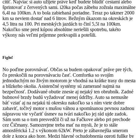
cítiť. Najviac si auto užijete práve keď budete blúdiť cestami alebo
šprintovať z červených sami. i20ka počas zábehu zožrala maximálne
6,4l na 100km. A to bola zabiehaná poriadne. Teraz po takmer 2000
km sa neviem dostať nad 6 litrov. Bežným úkazom na okreskách je
4,5 litra na 100. Pri mestských jazdách to činí 5,5l na 100km.
Nakoľko sme pred kúpou absolútne neriešili spotrebu, takéto
výkony nás veľmi príjemne prekvapili a potešili.
Fight!
No poďme porovnávať. Občas sa budem opakovať práve pre tých,
čo preskočili na porovnávaciu časť. Comfortka so svojím
jednoduchým no živým motorom je vhodná na krátke trasy do mesta
a blízkeho okolia. Asistenčné systémy sú zamerané najmä na
bezpečnosť. Dodávané obutie znesie aj nejaký ten obrubník. Zadné
bubnové brzdy budú vyžadovať menej údržby. Auto sa nemusíte
báť vziať aj na nejakú tú okresku nakoľko sa s ním viete dobre
zabaviť, točivý motor s mušou váhou a spomínanou pevnou zadnou
nápravou vie vyčariť úsmev na tvári nakoľko jej rád ujde zadok.
Sám som sa o tom presvedčil či už na Fačkove alebo pri prechode
cez Čičmany. Samozrejme treba mať na mysli, že je to stále
atmosférická 1.2 s výkonom 62kW. Preto je zábavnejšia smerom
dole z kopca ako hore. Medzi hlavné ochudobnenia oproti fullke by