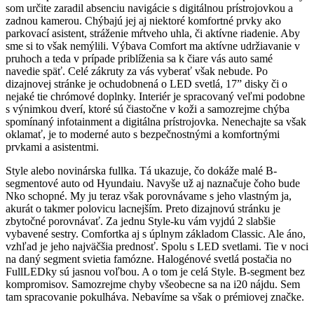
som určite zaradil absenciu navigácie s digitálnou prístrojovkou a
zadnou kamerou. Chýbajú jej aj niektoré komfortné prvky ako
parkovací asistent, stráženie mŕtveho uhla, či aktívne riadenie. Aby
sme si to však nemýlili. Výbava Comfort ma aktívne udržiavanie v
pruhoch a teda v prípade priblíženia sa k čiare vás auto samé
navedie späť. Celé zákruty za vás vyberať však nebude. Po
dizajnovej stránke je ochudobnená o LED svetlá, 17” disky či o
nejaké tie chrómové doplnky. Interiér je spracovaný veľmi podobne
s výnimkou dverí, ktoré sú čiastočne v koži a samozrejme chýba
spomínaný infotainment a digitálna prístrojovka. Nenechajte sa však
oklamať, je to moderné auto s bezpečnostnými a komfortnými
prvkami a asistentmi.
Style alebo novinárska fullka. Tá ukazuje, čo dokáže malé B-
segmentové auto od Hyundaiu. Navyše už aj naznačuje čoho bude
Nko schopné. My ju teraz však porovnávame s jeho vlastným ja,
akurát o takmer polovicu lacnejším. Preto dizajnovú stránku je
zbytočné porovnávať. Za jednu Style-ku vám vyjdú 2 slabšie
vybavené sestry. Comfortka aj s úplnym základom Classic. Ale áno,
vzhľad je jeho najväčšia prednosť. Spolu s LED svetlami. Tie v noci
na daný segment svietia famózne. Halogénové svetlá postačia no
FullLEDky sú jasnou voľbou. A o tom je celá Style. B-segment bez
kompromisov. Samozrejme chyby všeobecne sa na i20 nájdu. Sem
tam spracovanie pokulháva. Nebavíme sa však o prémiovej značke.