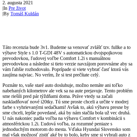
2. augusta 2021
|
In
Pre život
|
By
Tomáš Kuldán
Táto recenzia bude 3v1. Budeme sa venovať zvlášť tzv. fullke a to
výbave Style s 1.0 T-GDI 48V s automatickou dvojspojkovou
prevodovkou, ľudovej voľbe Comfort 1.2i s manuálnou
prevodovkou a následne si tieto verzie navzájom porovnáme aby sa
vám ľahšie rozhodovalo. Poprípade si viete vybrať časť ktorá vás
zaujíma najviac. No verím, že si test prečítate celý.
Poznáte to, vaše staré auto dosluhuje, možno nemáte ani toľko
nabehaných kilometrov ale vek sa na aute prejavuje. Tento problém
sme riešili pred pár týždňami doma. Práve vtedy sa začali
naskladňovať nové i20tky. Tú sme proste chceli a určite v modrej
farbe s vyhrievanými sedačkami! Avšak to, akú výbavu presne by
sme chceli, lepšie povedané, aká by nám stačila bola už vec druhá.
U nás nakoniec padla voľba na výbavu Comfort v kombinácii s
atmosférickou 1.2i. Ľudová voľba, za rozumné peniaze s
jednoduchým motorom do mesta. Vďaka Hyundai Slovensko som
mal však možnosť zistiť aké by to bolo, keby sme si vybrali auto z