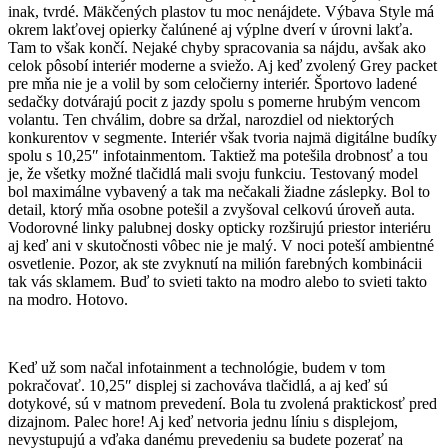
inak, tvrdé. Mäkčených plastov tu moc nenájdete. Výbava Style má
okrem lakťovej opierky čalúnené aj výplne dverí v úrovni lakťa.
Tam to však končí. Nejaké chyby spracovania sa nájdu, avšak ako
celok pôsobí interiér moderne a sviežo. Aj keď zvolený Grey packet
pre mňa nie je a volil by som celočierny interiér. Športovo ladené
sedačky dotvárajú pocit z jazdy spolu s pomerne hrubým vencom
volantu. Ten chválim, dobre sa držal, narozdiel od niektorých
konkurentov v segmente. Interiér však tvoria najmä digitálne budíky
spolu s 10,25″ infotainmentom. Taktiež ma potešila drobnosť a tou
je, že všetky možné tlačidlá mali svoju funkciu. Testovaný model
bol maximálne vybavený a tak ma nečakali žiadne záslepky. Bol to
detail, ktorý mňa osobne potešil a zvyšoval celkovú úroveň auta.
Vodorovné linky palubnej dosky opticky rozširujú priestor interiéru
aj keď ani v skutočnosti vôbec nie je malý. V noci poteší ambientné
osvetlenie. Pozor, ak ste zvyknutí na milión farebných kombinácii
tak vás sklamem. Buď to svieti takto na modro alebo to svieti takto
na modro. Hotovo.
Keď už som načal infotainment a technológie, budem v tom
pokračovať. 10,25″ displej si zachováva tlačidlá, a aj keď sú
dotykové, sú v matnom prevedení. Bola tu zvolená praktickosť pred
dizajnom. Palec hore! Aj keď netvoria jednu líniu s displejom,
nevystupujú a vďaka danému prevedeniu sa budete pozerať na