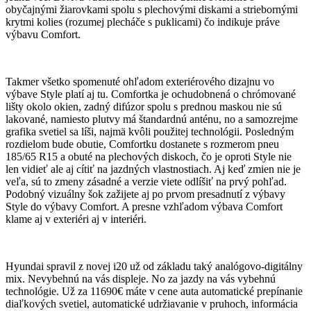
obyčajnými žiarovkami spolu s plechovými diskami a striebornými
krytmi kolies (rozumej plecháče s puklicami) čo indikuje práve
výbavu Comfort.
Takmer všetko spomenuté ohľadom exteriérového dizajnu vo
výbave Style platí aj tu. Comfortka je ochudobnená o chrómované
lišty okolo okien, zadný difúzor spolu s prednou maskou nie sú
lakované, namiesto plutvy má štandardnú anténu, no a samozrejme
grafika svetiel sa líši, najmä kvôli použitej technológii. Posledným
rozdielom bude obutie, Comfortku dostanete s rozmerom pneu
185/65 R15 a obuté na plechových diskoch, čo je oproti Style nie
len vidieť ale aj cítiť na jazdných vlastnostiach. Aj keď zmien nie je
veľa, sú to zmeny zásadné a verzie viete odlíšiť na prvý pohľad.
Podobný vizuálny šok zažijete aj po prvom presadnutí z výbavy
Style do výbavy Comfort. A presne vzhľadom výbava Comfort
klame aj v exteriéri aj v interiéri.
Hyundai spravil z novej i20 už od základu taký analógovo-digitálny
mix. Nevybehnú na vás displeje. No za jazdy na vás vybehnú
technológie. Už za 11690€ máte v cene auta automatické prepínanie
diaľkových svetiel, automatické udržiavanie v pruhoch, informácia