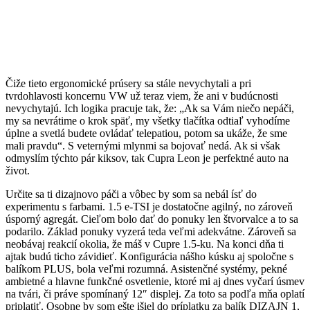
Čiže tieto ergonomické prúsery sa stále nevychytali a pri
tvrdohlavosti koncernu VW už teraz viem, že ani v budúcnosti
nevychytajú. Ich logika pracuje tak, že: „Ak sa Vám niečo nepáči,
my sa nevrátime o krok späť, my všetky tlačítka odtiaľ vyhodíme
úplne a svetlá budete ovládať telepatiou, potom sa ukáže, že sme
mali pravdu“. S veternými mlynmi sa bojovať nedá. Ak si však
odmyslím týchto pár kiksov, tak Cupra Leon je perfektné auto na
život.
Určite sa ti dizajnovo páči a vôbec by som sa nebál ísť do
experimentu s farbami. 1.5 e-TSI je dostatočne agilný, no zároveň
úsporný agregát. Cieľom bolo dať do ponuky len štvorvalce a to sa
podarilo. Základ ponuky vyzerá teda veľmi adekvátne. Zároveň sa
neobávaj reakcií okolia, že máš v Cupre 1.5-ku. Na konci dňa ti
ajtak budú ticho závidieť. Konfigurácia nášho kúsku aj spoločne s
balíkom PLUS, bola veľmi rozumná. Asistenčné systémy, pekné
ambietné a hlavne funkčné osvetlenie, ktoré mi aj dnes vyčarí úsmev
na tvári, či práve spomínaný 12″ displej. Za toto sa podľa mňa oplatí
priplatiť. Osobne by som ešte išiel do príplatku za balík DIZAJN 1,