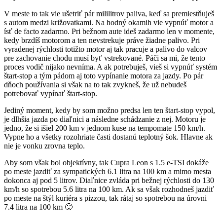
V meste to tak vie ušetriť pár mililitrov paliva, keď sa premiestňuješ
s autom medzi križovatkami. Na hodný okamih vie vypnúť motor a
ísť de facto zadarmo. Pri bežnom aute ideš zadarmo len v momente,
kedy brzdíš motorom a ten nevstrekuje práve žiadne palivo. Pri
vyradenej rýchlosti totižto motor aj tak pracuje a palivo do valcov
pre zachovanie chodu musí byť vstrekované. Páči sa mi, že tento
proces vodič nijako nevníma. A ak potrebuješ, vieš si vypnúť systém
štart-stop a tým pádom aj toto vypínanie motora za jazdy. Po pár
dňoch používania si však na to tak zvykneš, že už nebudeš
potrebovať vypínať štart-stop.
Jediný moment, kedy by som možno predsa len ten štart-stop vypol,
je dlhšia jazda po diaľnici a následne schádzanie z nej. Motoru je
jedno, že si išiel 200 km v jednom kuse na tempomate 150 km/h.
Vypne ho a všetky rozohriate časti dostanú teplotný šok. Hlavne ak
nie je vonku zrovna teplo.
Aby som však bol objektívny, tak Cupra Leon s 1.5 e-TSI dokáže
po meste jazdiť za sympatických 6.1 litra na 100 km a mimo mesta
dokonca aj pod 5 litrov. Diaľnice zvláda pri bežnej rýchlosti do 130
km/h so spotrebou 5.6 litra na 100 km. Ak sa však rozhodneš jazdiť
po meste na štýl kuriéra s pizzou, tak rátaj so spotrebou na úrovni
7.4 litra na 100 km 🙂