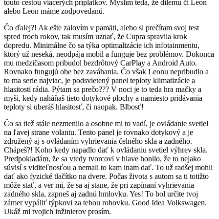
touto cestou viacerých príplatkov. Myslím teda, že dilemu či Leon
alebo Leon máme zodpovedanú.
Čo ďalej?! Ak ešte zalovím v pamäti, alebo si prečítam svoj test
spred troch rokov, tak musím uznať, že Cupra spravila krok
dopredu. Minimálne čo sa týka optimalizácie ich infotainmentu,
ktorý už neseká, neodpája mobil a funguje bez problémov. Dokonca
mu medzičasom pribudol bezdrôtový CarPlay a Android Auto.
Rovnako fungujú obe bez zaváhania. Čo však Leonu nepribudlo a
to ma serie najviac, je podsvietený panel teploty klimatizácie a
hlasitosti rádia. Pýtam sa prečo??? V noci je to teda hra mačky a
myši, kedy naháňaš tieto dotykové plochy a namiesto pridávania
teploty si uberáš hlasitosť, či naopak. Blbosť!
Čo sa tiež stále nezmenilo a osobne mi to vadí, je ovládanie svetiel
na ľavej strane volantu. Tento panel je rovnako dotykový a je
združený aj s ovládaním vyhrievania čelného skla a zadného.
Chápeš?! Koho kedy napadlo dať k ovládaniu svetiel výhrev skla.
Predpokladám, že sa vtedy tvorcovi v hlave honilo, že to nejako
súvisí s viditeľnosťou a nemali to kam inam dať. To už radšej mohli
dať ako fyzické tlačítko na dvere. Počas života s autom sa ti totižto
môže stať, a ver mi, že sa aj stane, že pri zapínaní vyhrievania
zadného skla, zapneš aj zadnú hmlovku. Yes! To bol určite tvoj
zámer vypáliť týpkovi za tebou rohovku. Good Idea Volkswagen.
Ukáž mi tvojich inžinierov prosím.