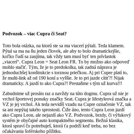
Podvozok – viac Cupra či Seat?
Toto bola otázka, na ktorú ste sa ma viacerí pýtali. Teda klamem.
Pýtal sa ma na ňu jeden človek, ale aby to bolo dramatickejšie,
koľko ľudí sa zaujíma, tak vždy tam musí byť ten prívlastok
„viacerí“. Cupra Leon = Seat Leon FR. To by možno ako odpoveď
mohlo stačiť. Tým, že je to predokolka, tak zadná náprava je
jednoduchšej konštrukcie s torznou priečkou. Aj pri Cupre platí to,
že multi-link až od 190 koní a vyššie. Je to pri jazde cítiť?! Nijak
dramaticky. A jazdí to ako Cupra?! Prestaňme s tým už kurva!!!
Zabudnime už prosím raz a navždy na túto dogmu. Cupra už nie je
vrchol športovej ponuky značky Seat. Cupra je lifestyleová značka a
VZ je jej vrchol. Ak teda nevidíš vzadu na Cupre označenie VZ, tak
sa ani nepýtaj takéto sprostosti. Čiže áno, tento Cupra Leon jazdí
ako Cupra Leon, ale nejazdí ako VZ. Podvozok, brzdy, či výfukový
systém je obyčajné auto kompaktného segmentu. Bežná klasika,
ktorá spraví čo potrebuješ, ktorá ťa podrží keď treba, no bez
očakávania šoférskeho pôžitku.