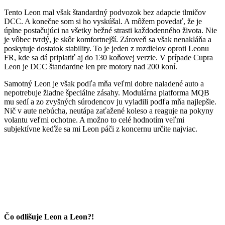
Tento Leon mal však štandardný podvozok bez adapcie tlmičov
DCC. A konečne som si ho vyskúšal. A môžem povedať, že je
úplne postačujúci na všetky bežné strasti každodenného života. Nie
je vôbec tvrdý, je skôr komfortnejší. Zároveň sa však nenakláňa a
poskytuje dostatok stability. To je jeden z rozdielov oproti Leonu
FR, kde sa dá priplatiť aj do 130 koňovej verzie. V prípade Cupra
Leon je DCC štandardne len pre motory nad 200 koní.
Samotný Leon je však podľa mňa veľmi dobre naladené auto a
nepotrebuje žiadne špeciálne zásahy. Modulárna platforma MQB
mu sedí a zo zvyšných súrodencov ju vyladili podľa mňa najlepšie.
Nič v aute nebúcha, neutápa zaťažené koleso a reaguje na pokyny
volantu veľmi ochotne. A možno to celé hodnotím veľmi
subjektívne keďže sa mi Leon páči z koncernu určite najviac.
Čo odlišuje Leon a Leon?!