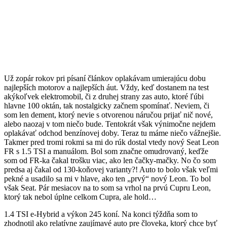
Už zopár rokov pri písaní článkov oplakávam umierajúcu dobu
najlepších motorov a najlepších áut. Vždy, keď dostanem na test
akýkoľvek elektromobil, či z druhej strany zas auto, ktoré ľúbi
hlavne 100 oktán, tak nostalgicky začnem spomínať. Neviem, či
som len dement, ktorý nevie s otvorenou náručou prijať nič nové,
alebo naozaj v tom niečo bude. Tentokrát však výnimočne nejdem
oplakávať odchod benzínovej doby. Teraz tu máme niečo vážnejšie.
Takmer pred tromi rokmi sa mi do rúk dostal vtedy nový Seat Leon
FR s 1.5 TSI a manuálom. Bol som značne omudrovaný, keďže
som od FR-ka čakal trošku viac, ako len čačky-mačky. No čo som
predsa aj čakal od 130-koňovej varianty?! Auto to bolo však veľmi
pekné a usadilo sa mi v hlave, ako ten „prvý“ nový Leon. To bol
však Seat. Pár mesiacov na to som sa vrhol na prvú Cupru Leon,
ktorý tak nebol úplne celkom Cupra, ale hold…
1.4 TSI e-Hybrid a výkon 245 koní. Na konci týždňa som to
zhodnotil ako relatívne zaujímavé auto pre človeka, ktorý chce byť