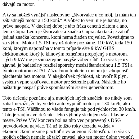
dávajú za motor.
A ty sa môžeš vynájsť nasledovne: „štvorvalce ujco môj, ja mám ten
základnejší motor a 150 koní.“ A vôbec to veru nie je hanba, no
práve naopak. V dnešnej dobe je táto fráza cenená zlatom a áno,
tento Cupra Leon je štvorvalec a značka Cupra ako taká je zatiaľ
jediná značka koncernu, ktorá nemá žiaden trojvalec. Považujme to
za výhru. Motor 1.5 TSI my už dobre poznáme. 110 kW, teda 150
koní, ktorým napomáha v tomto prípade ešte 9 kW GIBS
elektromotor, ktorý je klinovým remeňom prepojený s motorom.
Tých 9 kW nie je samozrejme navyše vôbec cítiť. Čo však je už
zjavné, je badateľný rozdiel spotreby medzi štandardnou 1.5 TSI a
týmto motorom e-TSI. Zázračnou funkciou motora je schopnosť
plachtenia bez motora. V akejkoľvek rýchlosti, ak uvoľníš plyn,
systém vypne spaľovací motor pre šetrenie paliva. Následne ho
naštartuje naspäť práve spomínaným štartér-generátorom.
Toto riešenie poznáme aj z mnohých iných značiek, no nikdy som
zatiaľ nezažil, že by vedelo auto vypnúť motor pri 130 km/h, ako
tento e-TSI. Väčšinou to všade funguje tak pod rýchlosťou 30 km/h.
Toto je zaujímavé riešenie. Jeho výhody sledujem však hlavne v
meste. Práve VW koncern bol na túto vec pripravený s DSG
prevodovkou najviac. Tá už totižto roky dozadu vedela v
ekonomickom režime plachtiť s vyradenou rýchlosťou. To však v
mojich očiach nemalo až taký zmysel, ako ten motor úplne vypnúť.