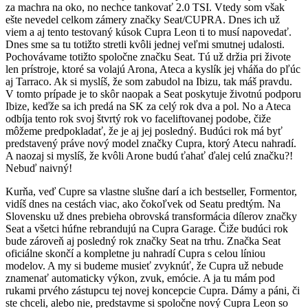
za machra na oko, no nechce tankovať 2.0 TSI. Vtedy som však
ešte nevedel celkom zámery značky Seat/CUPRA. Dnes ich už
viem a aj tento testovaný kúsok Cupra Leon ti to musí napovedať.
Dnes sme sa tu totižto stretli kvôli jednej veľmi smutnej udalosti.
Pochovávame totižto spoločne značku Seat. Tú už držia pri živote
len prístroje, ktoré sa volajú Arona, Ateca a kyslík jej vháňa do pľúc
aj Tarraco. Ak si myslíš, že som zabudol na Ibizu, tak máš pravdu.
V tomto prípade je to skôr naopak a Seat poskytuje životnú podporu
Ibize, keďže sa ich predá na SK za celý rok dva a pol. No a Ateca
odbíja tento rok svoj štvrtý rok vo faceliftovanej podobe, čiže
môžeme predpokladať, že je aj jej posledný. Budúci rok má byť
predstavený práve nový model značky Cupra, ktorý Atecu nahradí.
A naozaj si myslíš, že kvôli Arone budú ťahať ďalej celú značku?!
Nebuď naivný!
Kurňa, veď Cupre sa vlastne slušne darí a ich bestseller, Formentor,
vidíš dnes na cestách viac, ako čokoľvek od Seatu predtým. Na
Slovensku už dnes prebieha obrovská transformácia dílerov značky
Seat a všetci húfne rebrandujú na Cupra Garage. Čiže budúci rok
bude zároveň aj posledný rok značky Seat na trhu. Značka Seat
oficiálne skončí a kompletne ju nahradí Cupra s celou líniou
modelov. A my si budeme musieť zvyknúť, že Cupra už nebude
znamenať automaticky výkon, zvuk, emócie. A ja tu mám pod
rukami prvého zástupcu tej novej koncepcie Cupra. Dámy a páni, či
ste chceli, alebo nie, predstavme si spoločne nový Cupra Leon so