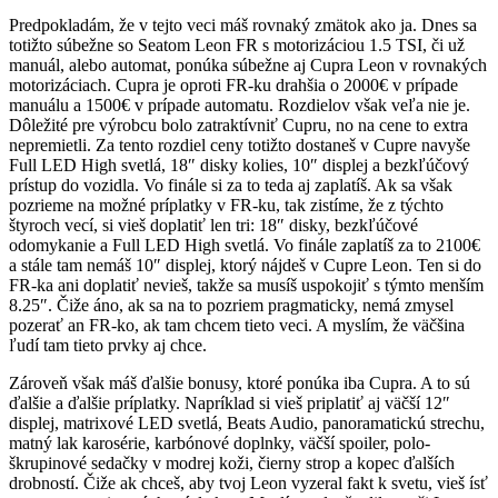
Predpokladám, že v tejto veci máš rovnaký zmätok ako ja. Dnes sa
totižto súbežne so Seatom Leon FR s motorizáciou 1.5 TSI, či už
manuál, alebo automat, ponúka súbežne aj Cupra Leon v rovnakých
motorizáciach. Cupra je oproti FR-ku drahšia o 2000€ v prípade
manuálu a 1500€ v prípade automatu. Rozdielov však veľa nie je.
Dôležité pre výrobcu bolo zatraktívniť Cupru, no na cene to extra
nepremietli. Za tento rozdiel ceny totižto dostaneš v Cupre navyše
Full LED High svetlá, 18″ disky kolies, 10″ displej a bezkľúčový
prístup do vozidla. Vo finále si za to teda aj zaplatíš. Ak sa však
pozrieme na možné príplatky v FR-ku, tak zistíme, že z týchto
štyroch vecí, si vieš doplatiť len tri: 18″ disky, bezkľúčové
odomykanie a Full LED High svetlá. Vo finále zaplatíš za to 2100€
a stále tam nemáš 10″ displej, ktorý nájdeš v Cupre Leon. Ten si do
FR-ka ani doplatiť nevieš, takže sa musíš uspokojiť s týmto menším
8.25″. Čiže áno, ak sa na to pozriem pragmaticky, nemá zmysel
pozerať an FR-ko, ak tam chcem tieto veci. A myslím, že väčšina
ľudí tam tieto prvky aj chce.
Zároveň však máš ďalšie bonusy, ktoré ponúka iba Cupra. A to sú
ďalšie a ďalšie príplatky. Napríklad si vieš priplatiť aj väčší 12″
displej, matrixové LED svetlá, Beats Audio, panoramatickú strechu,
matný lak karosérie, karbónové doplnky, väčší spoiler, polo-
škrupinové sedačky v modrej koži, čierny strop a kopec ďalších
drobností. Čiže ak chceš, aby tvoj Leon vyzeral fakt k svetu, vieš ísť