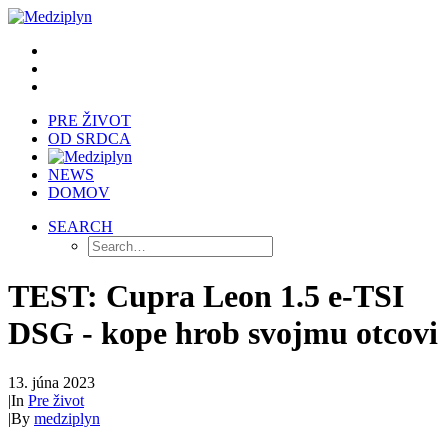
PRE ŽIVOT
OD SRDCA
NEWS
DOMOV
SEARCH
TEST: Cupra Leon 1.5 e-TSI
DSG - kope hrob svojmu otcovi
13. júna 2023
|
In
Pre život
|
By
medziplyn