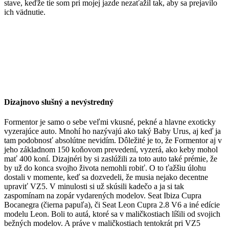
stave, keďže tie som pri mojej jazde nezaťažil tak, aby sa prejavilo
ich vädnutie.
Dizajnovo slušný a nevýstredný
Formentor je samo o sebe veľmi vkusné, pekné a hlavne exoticky
vyzerajúce auto. Mnohí ho nazývajú ako taký Baby Urus, aj keď ja
tam podobnosť absolútne nevidím. Dôležité je to, že Formentor aj v
jeho základnom 150 koňovom prevedení, vyzerá, ako keby mohol
mať 400 koní. Dizajnéri by si zaslúžili za toto auto také prémie, že
by už do konca svojho života nemohli robiť. O to ťažšiu úlohu
dostali v momente, keď sa dozvedeli, že musia nejako decentne
upraviť VZ5. V minulosti si už skúsili kadečo a ja si tak
zaspomínam na zopár vydarených modelov. Seat Ibiza Cupra
Bocanegra (čierna papuľa), či Seat Leon Cupra 2.8 V6 a iné edície
modelu Leon. Boli to autá, ktoré sa v maličkostiach líšili od svojich
bežných modelov. A práve v maličkostiach tentokrát pri VZ5