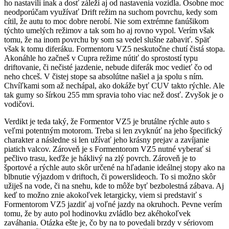
ho nastavili inak a dosť záleží aj od nastavenia vozidla. Osobne moc
neodporúčam využívať Drift režim na suchom povrchu, kedy som
cítil, že autu to moc dobre nerobí. Nie som extrémne fanúšikom
týchto umelých režimov a tak som ho aj rovno vypol. Verím však
tomu, že na inom povrchu by som sa vedel slušne zabaviť. Späť
však k tomu diferáku. Formentoru VZ5 neskutočne chutí čistá stopa.
Akonáhle ho začneš v Cupra režime nútiť do sprostostí typu
driftovanie, či nečisté jazdenie, nebude diferák moc vedieť čo od
neho chceš. V čistej stope sa absolútne našiel a ja spolu s ním.
Chvíľkami som až nechápal, ako dokáže byť CUV takto rýchle. Ale
tak gumy so šírkou 255 mm spravia toho viac než dosť. Zvyšok je o
vodičovi.
Verdikt je teda taký, že Formentor VZ5 je brutálne rýchle auto s
veľmi potentným motorom. Treba si len zvyknúť na jeho špecifický
charakter a následne si len užívať jeho krásny prejav a zavíjanie
piatich valcov. Zároveň je s Formentorom VZ5 nutné vyberať si
pečlivo trasu, keďže je háklivý na zlý povrch. Zároveň je to
športové a rýchle auto skôr určené na hľadanie ideálnej stopy ako na
blbnutie výjazdom v driftoch, či powerslideoch. To si možno skôr
užiješ na vode, či na snehu, kde to môže byť bezbolestná zábava. Aj
keď to možno znie akokoľvek letargicky, viem si predstaviť s
Formentorom VZ5 jazdiť aj voľné jazdy na okruhoch. Pevne verím
tomu, že by auto pol hodinovku zvládlo bez akéhokoľvek
zaváhania. Otázka ešte je, čo by na to povedali brzdy v sériovom