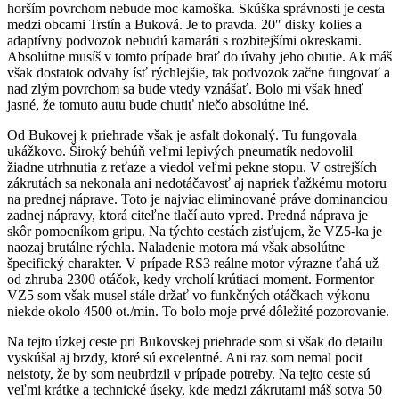
horším povrchom nebude moc kamoška. Skúška správnosti je cesta
medzi obcami Trstín a Buková. Je to pravda. 20″ disky kolies a
adaptívny podvozok nebudú kamaráti s rozbitejšími okreskami.
Absolútne musíš v tomto prípade brať do úvahy jeho obutie. Ak máš
však dostatok odvahy ísť rýchlejšie, tak podvozok začne fungovať a
nad zlým povrchom sa bude vtedy vznášať. Bolo mi však hneď
jasné, že tomuto autu bude chutiť niečo absolútne iné.
Od Bukovej k priehrade však je asfalt dokonalý. Tu fungovala
ukážkovo. Široký behúň veľmi lepivých pneumatík nedovolil
žiadne utrhnutia z reťaze a viedol veľmi pekne stopu. V ostrejších
zákrutách sa nekonala ani nedotáčavosť aj napriek ťažkému motoru
na prednej náprave. Toto je najviac eliminované práve dominanciou
zadnej nápravy, ktorá citeľne tlačí auto vpred. Predná náprava je
skôr pomocníkom gripu. Na týchto cestách zisťujem, že VZ5-ka je
naozaj brutálne rýchla. Naladenie motora má však absolútne
špecifický charakter. V prípade RS3 reálne motor výrazne ťahá už
od zhruba 2300 otáčok, kedy vrcholí krútiaci moment. Formentor
VZ5 som však musel stále držať vo funkčných otáčkach výkonu
niekde okolo 4500 ot./min. To bolo moje prvé dôležité pozorovanie.
Na tejto úzkej ceste pri Bukovskej priehrade som si však do detailu
vyskúšal aj brzdy, ktoré sú excelentné. Ani raz som nemal pocit
neistoty, že by som neubrdzil v prípade potreby. Na tejto ceste sú
veľmi krátke a technické úseky, kde medzi zákrutami máš sotva 50