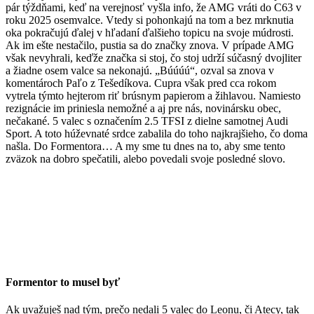
pár týždňami, keď na verejnosť vyšla info, že AMG vráti do C63 v
roku 2025 osemvalce. Vtedy si pohonkajú na tom a bez mrknutia
oka pokračujú ďalej v hľadaní ďalšieho topicu na svoje múdrosti.
Ak im ešte nestačilo, pustia sa do značky znova. V prípade AMG
však nevyhrali, keďže značka si stoj, čo stoj udrží súčasný dvojliter
a žiadne osem valce sa nekonajú. „Búúúú“, ozval sa znova v
komentároch Paľo z Tešedíkova. Cupra však pred cca rokom
vytrela týmto hejterom riť brúsnym papierom a žihlavou. Namiesto
rezignácie im priniesla nemožné a aj pre nás, novinársku obec,
nečakané. 5 valec s označením 2.5 TFSI z dielne samotnej Audi
Sport. A toto húževnaté srdce zabalila do toho najkrajšieho, čo doma
našla. Do Formentora… A my sme tu dnes na to, aby sme tento
zväzok na dobro spečatili, alebo povedali svoje posledné slovo.
Formentor to musel byť
Ak uvažuješ nad tým, prečo nedali 5 valec do Leonu, či Atecy, tak