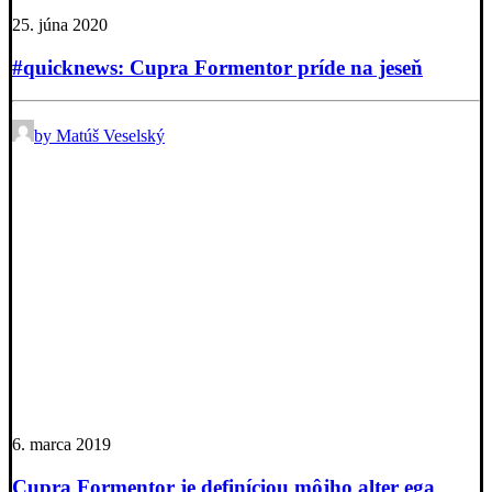
25. júna 2020
#quicknews: Cupra Formentor príde na jeseň
by Matúš Veselský
6. marca 2019
Cupra Formentor je definíciou môjho alter ega