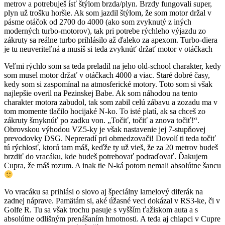
metrov a potrebuješ ísť štýlom brzda/plyn. Brzdy fungovali super,
plyn už trošku horšie. Ak som jazdil štýlom, že som motor držal v
pásme otáčok od 2700 do 4000 (ako som zvyknutý z iných
moderných turbo-motorov), tak pri potrebe rýchleho výjazdu zo
zákruty sa reálne turbo prihlásilo až ďaleko za apexom. Turbo-diera
je tu neuveriteľná a musíš si teda zvyknúť držať motor v otáčkach
Veľmi rýchlo som sa teda preladil na jeho old-school charakter, kedy
som musel motor držať v otáčkach 4000 a viac. Staré dobré časy,
kedy som si zaspomínal na atmosferické motory. Toto som si však
najlepšie overil na Pezinskej Babe. Ak som náhodou na tento
charakter motora zabudol, tak som zabil celú zábavu a zozadu ma v
tom momente tlačilo hocijaké N-ko. To isté platí, ak sa chceš zo
zákruty šmyknúť po zadku von. „Točiť, točiť a znova točiť!“.
Obrovskou výhodou VZ5-ky je však nastavenie jej 7-stupňovej
prevodovky DSG. Nepreradí pri obmedzovači! Dovolí ti teda točiť
tú rýchlosť, ktorú tam máš, keďže ty už vieš, že za 20 metrov budeš
brzdiť do vracáku, kde budeš potrebovať podraďovať. Ďakujem
Cupra, že máš rozum. A inak tie N-ká potom nemali absolútne šancu
Vo vracáku sa prihlási o slovo aj špeciálny lamelový diferák na
zadnej náprave. Pamätám si, aké úžasné veci dokázal v RS3-ke, či v
Golfe R. Tu sa však trochu pasuje s vyšším ťažiskom auta a s
absolútne odlišným prenášaním hmotnosti. A teda aj chlapci v Cupre