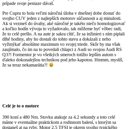
prípade svoje peniaze dávaš.
Pre Cupru to bola veľmi náročná úloha v dnešnej dobe dostať do
svojho CUV jeden z najlepších motorov súčasnosti a aj minulosti.
Ak si vezmeš do úvahy, aké náročné je takéto niečo homologizovať
a koľko hodín vývoja to vyžadovalo, tak môžeme byť vôbec radi,
že to celé prešlo. A na aute je sakra cítiť, že sa inžinieri s ním piplali
dlhé hodiny, aby ho dostali do tohto stavu a dokázali z neho
vyžmýkať absolútne maximum vo svojej triede. Skôr by ma však
zaujímalo, čo im na to povedali chlapci z Audi so svojou Audi RS
Q3?! Formentor je vo všetkých smeroch totižto lepším autom s
ďaleko dokonalejšou technikou pod jeho kapotou. Hmmm, myslíš,
že sa teraz nekamarátia?!
Celé je to o motore
390 koní a 480 Nm. Stovku atakuje za 4.2 sekundy a toto celé
máme v eventuálne praktickom a rodinnom balení, s ktorým sa
dostaneš aj na ryby. Motor 2.5 TFSI je okrem svojho typického