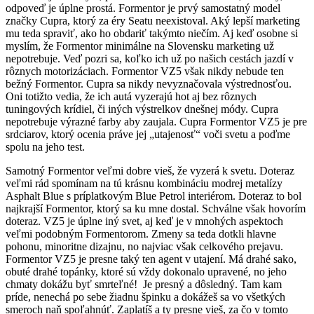
odpoveď je úplne prostá. Formentor je prvý samostatný model
značky Cupra, ktorý za éry Seatu neexistoval. Aký lepší marketing
mu teda spraviť, ako ho obdariť takýmto niečím. Aj keď osobne si
myslím, že Formentor minimálne na Slovensku marketing už
nepotrebuje. Veď pozri sa, koľko ich už po našich cestách jazdí v
rôznych motorizáciach. Formentor VZ5 však nikdy nebude ten
bežný Formentor. Cupra sa nikdy nevyznačovala výstrednosťou.
Oni totižto vedia, že ich autá vyzerajú hot aj bez rôznych
tuningových krídiel, či iných výstrelkov dnešnej módy. Cupra
nepotrebuje výrazné farby aby zaujala. Cupra Formentor VZ5 je pre
srdciarov, ktorý ocenia práve jej „utajenosť“ voči svetu a poďme
spolu na jeho test.
Samotný Formentor veľmi dobre vieš, že vyzerá k svetu. Doteraz
veľmi rád spomínam na tú krásnu kombináciu modrej metalízy
Asphalt Blue s príplatkovým Blue Petrol interiérom. Doteraz to bol
najkrajší Formentor, ktorý sa ku mne dostal. Schválne však hovorím
doteraz. VZ5 je úplne iný svet, aj keď je v mnohých aspektoch
veľmi podobným Formentorom. Zmeny sa teda dotkli hlavne
pohonu, minoritne dizajnu, no najviac však celkového prejavu.
Formentor VZ5 je presne taký ten agent v utajení. Má drahé sako,
obuté drahé topánky, ktoré sú vždy dokonalo upravené, no jeho
chmaty dokážu byť smrteľné! Je presný a dôsledný. Tam kam
príde, nenechá po sebe žiadnu špinku a dokážeš sa vo všetkých
smeroch naň spoľahnúť. Zaplatíš a ty presne vieš, za čo v tomto