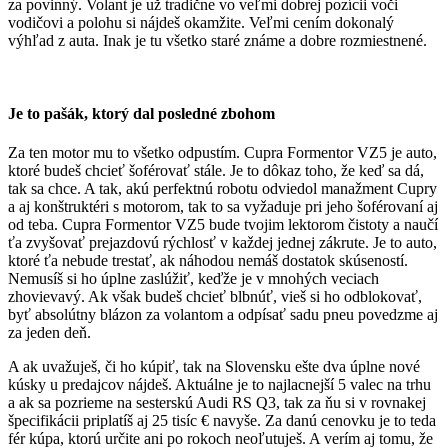
za povinný. Volant je už tradične vo veľmi dobrej pozícii voči
vodičovi a polohu si nájdeš okamžite. Veľmi cením dokonalý
výhľad z auta. Inak je tu všetko staré známe a dobre rozmiestnené.
Je to pašák, ktorý dal posledné zbohom
Za ten motor mu to všetko odpustím. Cupra Formentor VZ5 je auto,
ktoré budeš chcieť šoférovať stále. Je to dôkaz toho, že keď sa dá,
tak sa chce. A tak, akú perfektnú robotu odviedol manažment Cupry
a aj konštruktéri s motorom, tak to sa vyžaduje pri jeho šoférovaní aj
od teba. Cupra Formentor VZ5 bude tvojim lektorom čistoty a naučí
ťa zvyšovať prejazdovú rýchlosť v každej jednej zákrute. Je to auto,
ktoré ťa nebude trestať, ak náhodou nemáš dostatok skúseností.
Nemusíš si ho úplne zaslúžiť, keďže je v mnohých veciach
zhovievavý. Ak však budeš chcieť blbnúť, vieš si ho odblokovať,
byť absolútny blázon za volantom a odpísať sadu pneu povedzme aj
za jeden deň.
A ak uvažuješ, či ho kúpiť, tak na Slovensku ešte dva úplne nové
kúsky u predajcov nájdeš. Aktuálne je to najlacnejší 5 valec na trhu
a ak sa pozrieme na sesterskú Audi RS Q3, tak za ňu si v rovnakej
špecifikácii priplatíš aj 25 tisíc € navyše. Za danú cenovku je to teda
fér kúpa, ktorú určite ani po rokoch neoľutuješ. A verím aj tomu, že