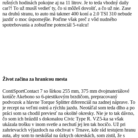
rušných hodinách pokojne aj na 11 litrov. Je to teda vhodný daily
car?! To už musíš vedieť ty, čo si môžeš dovoliť, a čo už nie. Zase
na druhú stranu, to auto má takmer 400 koní a 2.0 TSI 310 nebude
jazdiť o moc úspornejšie. Poďme však preč z vôd nudného
spotrebovania a zobuďme potenciál 5-valcu!
Život začína za hranicou mesta
ContiSportContact 7 so šírkou 255 mm, 375 mm dvojmateriálové
kotúče Akebono so 6-piestikovým brzdičom, prepracovaný
podvozok a hlavne Torque Splitter diferenciál na zadnej náprave. To
je recept na veľmi ostrú a rýchlu jazdu. Neotáľal som teda dlho a po
práci som sa chodil previesť na okolité okresky. Nie je to tak dávno,
čo som ich brázdil s dokonalou Civic Type R. VZ5-ka sa však
ukázala trošku v inom svetle a nechutí jej len tak hocičo. Už pri
zahrievacích výjazdoch na obchvat v Trnave, kde rád testujem hranu
auta, aby som to neskúšal na úzkych okreskách, som zistil, že s