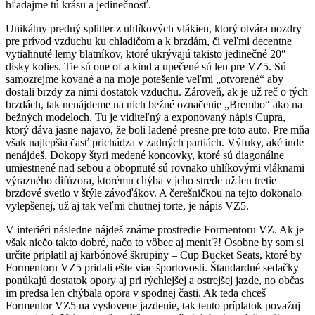
hľadajme tú krásu a jedinečnosť.
Unikátny predný splitter z uhlíkových vlákien, ktorý otvára nozdry
pre prívod vzduchu ku chladičom a k brzdám, či veľmi decentne
vytiahnuté lemy blatníkov, ktoré ukrývajú takisto jedinečné 20″
disky kolies. Tie sú one of a kind a upečené sú len pre VZ5. Sú
samozrejme kované a na moje potešenie veľmi „otvorené“ aby
dostali brzdy za nimi dostatok vzduchu. Zároveň, ak je už reč o tých
brzdách, tak nenájdeme na nich bežné označenie „Brembo“ ako na
bežných modeloch. Tu je viditeľný a exponovaný nápis Cupra,
ktorý dáva jasne najavo, že boli ladené presne pre toto auto. Pre mňa
však najlepšia časť prichádza v zadných partiách. Výfuky, aké inde
nenájdeš. Dokopy štyri medené koncovky, ktoré sú diagonálne
umiestnené nad sebou a obopnuté sú rovnako uhlíkovými vláknami
výrazného difúzora, ktorému chýba v jeho strede už len tretie
brzdové svetlo v štýle závoďákov. A čerešničkou na tejto dokonalo
vylepšenej, už aj tak veľmi chutnej torte, je nápis VZ5.
V interiéri následne nájdeš známe prostredie Formentoru VZ. Ak je
však niečo takto dobré, načo to vôbec aj meniť?! Osobne by som si
určite priplatil aj karbónové škrupiny – Cup Bucket Seats, ktoré by
Formentoru VZ5 pridali ešte viac športovosti. Štandardné sedačky
ponúkajú dostatok opory aj pri rýchlejšej a ostrejšej jazde, no občas
im predsa len chýbala opora v spodnej časti. Ak teda chceš
Formentor VZ5 na vyslovene jazdenie, tak tento príplatok považuj