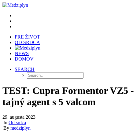
PRE ŽIVOT
OD SRDCA
NEWS
DOMOV
SEARCH
TEST: Cupra Formentor VZ5 -
tajný agent s 5 valcom
29. augusta 2023
|
In
Od srdca
|
By
medziplyn