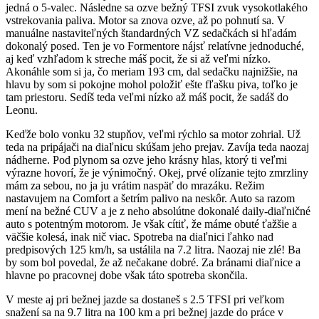
jedná o 5-valec. Následne sa ozve bežný TFSI zvuk vysokotlakého
vstrekovania paliva. Motor sa znova ozve, až po pohnutí sa. V
manuálne nastaviteľných štandardných VZ sedačkách si hľadám
dokonalý posed. Ten je vo Formentore nájsť relatívne jednoduché,
aj keď vzhľadom k streche máš pocit, že si až veľmi nízko.
Akonáhle som si ja, čo meriam 193 cm, dal sedačku najnižšie, na
hlavu by som si pokojne mohol položiť ešte fľašku piva, toľko je
tam priestoru. Sedíš teda veľmi nízko až máš pocit, že sadáš do
Leonu.
Keďže bolo vonku 32 stupňov, veľmi rýchlo sa motor zohrial. Už
teda na pripájači na diaľnicu skúšam jeho prejav. Zavíja teda naozaj
nádherne. Pod plynom sa ozve jeho krásny hlas, ktorý ti veľmi
výrazne hovorí, že je výnimočný. Okej, prvé olízanie tejto zmrzliny
mám za sebou, no ja ju vrátim naspäť do mrazáku. Režim
nastavujem na Comfort a šetrím palivo na neskôr. Auto sa razom
mení na bežné CUV a je z neho absolútne dokonalé daily-diaľničné
auto s potentným motorom. Je však cítiť, že máme obuté ťažšie a
väčšie kolesá, inak nič viac. Spotreba na diaľnici ľahko nad
predpisových 125 km/h, sa ustálila na 7.2 litra. Naozaj nie zlé! Ba
by som bol povedal, že až nečakane dobré. Za bránami diaľnice a
hlavne po pracovnej dobe však táto spotreba skončila.
V meste aj pri bežnej jazde sa dostaneš s 2.5 TFSI pri veľkom
snažení sa na 9.7 litra na 100 km a pri bežnej jazde do práce v