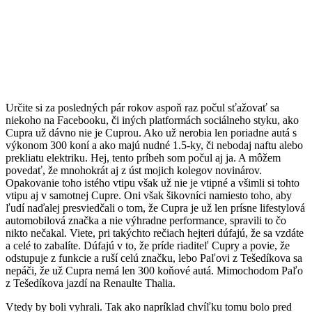
Určite si za posledných pár rokov aspoň raz počul sťažovať sa
niekoho na Facebooku, či iných platformách sociálneho styku, ako
Cupra už dávno nie je Cuprou. Ako už nerobia len poriadne autá s
výkonom 300 koní a ako majú nudné 1.5-ky, či nebodaj naftu alebo
prekliatu elektriku. Hej, tento príbeh som počul aj ja. A môžem
povedať, že mnohokrát aj z úst mojich kolegov novinárov.
Opakovanie toho istého vtipu však už nie je vtipné a všimli si tohto
vtipu aj v samotnej Cupre. Oni však šikovníci namiesto toho, aby
ľudí naďalej presviedčali o tom, že Cupra je už len prísne lifestylová
automobilová značka a nie výhradne performance, spravili to čo
nikto nečakal. Viete, pri takýchto rečiach hejteri dúfajú, že sa vzdáte
a celé to zabalíte. Dúfajú v to, že príde riaditeľ Cupry a povie, že
odstupuje z funkcie a ruší celú značku, lebo Paľovi z Tešedíkova sa
nepáči, že už Cupra nemá len 300 koňové autá. Mimochodom Paľo
z Tešedíkova jazdí na Renaulte Thalia.
Vtedy by boli vyhrali. Tak ako napríklad chvíľku tomu bolo pred