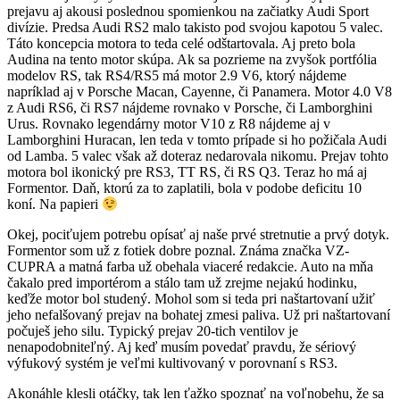
prejavu aj akousi poslednou spomienkou na začiatky Audi Sport
divízie. Predsa Audi RS2 malo takisto pod svojou kapotou 5 valec.
Táto koncepcia motora to teda celé odštartovala. Aj preto bola
Audina na tento motor skúpa. Ak sa pozrieme na zvyšok portfólia
modelov RS, tak RS4/RS5 má motor 2.9 V6, ktorý nájdeme
napríklad aj v Porsche Macan, Cayenne, či Panamera. Motor 4.0 V8
z Audi RS6, či RS7 nájdeme rovnako v Porsche, či Lamborghini
Urus. Rovnako legendárny motor V10 z R8 nájdeme aj v
Lamborghini Huracan, len teda v tomto prípade si ho požičala Audi
od Lamba. 5 valec však až doteraz nedarovala nikomu. Prejav tohto
motora bol ikonický pre RS3, TT RS, či RS Q3. Teraz ho má aj
Formentor. Daň, ktorú za to zaplatili, bola v podobe deficitu 10
koní. Na papieri
Okej, pociťujem potrebu opísať aj naše prvé stretnutie a prvý dotyk.
Formentor som už z fotiek dobre poznal. Známa značka VZ-
CUPRA a matná farba už obehala viaceré redakcie. Auto na mňa
čakalo pred importérom a stálo tam už zrejme nejakú hodinku,
keďže motor bol studený. Mohol som si teda pri naštartovaní užiť
jeho nefalšovaný prejav na bohatej zmesi paliva. Už pri naštartovaní
počuješ jeho silu. Typický prejav 20-tich ventilov je
nenapodobniteľný. Aj keď musím povedať pravdu, že sériový
výfukový systém je veľmi kultivovaný v porovnaní s RS3.
Akonáhle klesli otáčky, tak len ťažko spoznať na voľnobehu, že sa