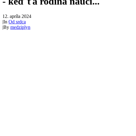
- keď ťa rodina naučí...
12. apríla 2024
|
In
Od srdca
|
By
medziplyn