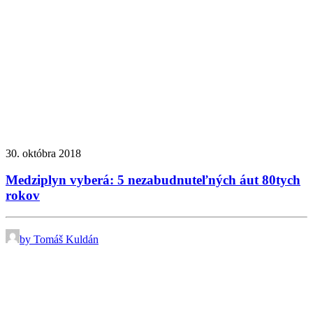
30. októbra 2018
Medziplyn vyberá: 5 nezabudnuteľných áut 80tych
rokov
by Tomáš Kuldán