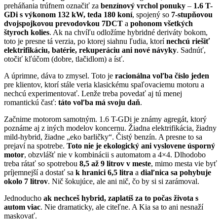
preháňania trúfnem označiť za
benzínový vrchol ponuky
–
1.6 T-
GDi s výkonom 132 kW, teda 180 koní
, spojený so
7-stupňovou
dvojspojkovou prevodovkou 7DCT
a
pohonom všetkých
štyroch kolies
. Ak na chvíľu odložíme hybridné deriváty bokom,
toto je presne tá verzia, po ktorej siahnu ľudia, ktorí
nechcú riešiť
elektrifikáciu, batérie, rekuperáciu ani nové návyky
. Sadnúť,
otočiť kľúčom (dobre, tlačidlom) a ísť.
A úprimne, dáva to zmysel. Toto je
racionálna voľba číslo jeden
pre klientov, ktorí stále veria klasickému spaľovaciemu motoru a
nechcú experimentovať. Lenže treba povedať aj tú menej
romantickú časť:
táto voľba má svoju daň
.
Začnime motorom samotným. 1.6 T-GDi je známy agregát, ktorý
poznáme aj z iných modelov koncernu. Žiadna elektrifikácia, žiadny
mild-hybrid, žiadne „eko barličky“. Čistý benzín. A presne to sa
prejaví na spotrebe.
Toto nie je ekologický ani vyslovene úsporný
motor
, obzvlášť nie v kombinácii s automatom a 4×4. Dlhodobo
treba rátať so spotrebou
8,5 až 9 litrov v meste
, mimo mesta vie byť
príjemnejší a dostať sa
k hranici 6,5 litra
a
diaľnica sa pohybuje
okolo 7 litrov
. Nič šokujúce, ale ani nič, čo by si si zarámoval.
Jednoducho
ak nechceš hybrid, zaplatíš za to počas života s
autom viac
. Nie dramaticky, ale citeľne. A Kia sa to ani nesnaží
maskovať.