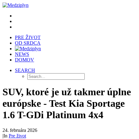
PRE ŽIVOT
OD SRDCA
NEWS
DOMOV
SEARCH
SUV, ktoré je už takmer úplne
európske - Test Kia Sportage
1.6 T-GDi Platinum 4x4
24. februára 2026
|
In
Pre život