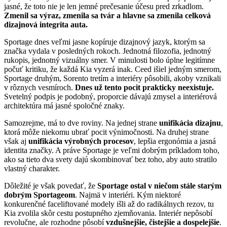
jasné, že toto nie je len jemné prečesanie účesu pred zrkadlom.
Zmenil sa výraz, zmenila sa tvár a hlavne sa zmenila celková
dizajnová integrita auta.
Sportage dnes veľmi jasne kopíruje dizajnový jazyk, ktorým sa
značka vydala v posledných rokoch. Jednotná filozofia, jednotný
rukopis, jednotný vizuálny smer. V minulosti bolo úplne legitímne
počuť kritiku, že každá Kia vyzerá inak. Ceed išiel jedným smerom,
Sportage druhým, Sorento tretím a interiéry pôsobili, akoby vznikali
v rôznych vesmíroch.
Dnes už tento pocit prakticky neexistuje.
Svetelný podpis je podobný, proporcie dávajú zmysel a interiérová
architektúra má jasné spoločné znaky.
Samozrejme, má to dve roviny. Na jednej strane
unifikácia dizajnu
,
ktorá môže niekomu ubrať pocit výnimočnosti. Na druhej strane
však aj
unifikácia výrobných procesov
, lepšia ergonómia a jasná
identita značky. A práve Sportage je veľmi dobrým príkladom toho,
ako sa tieto dva svety dajú skombinovať bez toho, aby auto stratilo
vlastný charakter.
Dôležité je však povedať, že
Sportage ostal v niečom stále starým
dobrým Sportageom
. Najmä v interiéri. Kým niektoré
konkurenčné faceliftované modely išli až do radikálnych rezov, tu
Kia zvolila skôr cestu postupného zjemňovania. Interiér nepôsobí
revolučne, ale rozhodne pôsobí
vzdušnejšie, čistejšie a dospelejšie
.