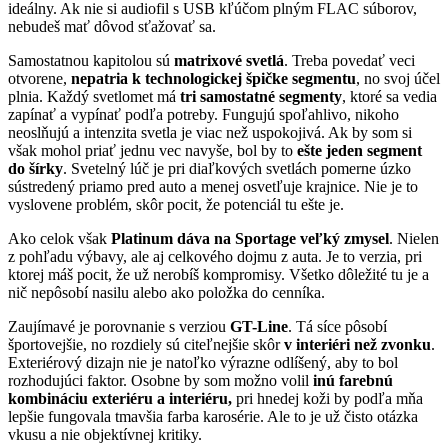
ideálny. Ak nie si audiofil s USB kľúčom plným FLAC súborov,
nebudeš mať dôvod sťažovať sa.
Samostatnou kapitolou sú
matrixové svetlá
. Treba povedať veci
otvorene,
nepatria k technologickej špičke segmentu
, no svoj účel
plnia. Každý svetlomet má
tri samostatné segmenty
, ktoré sa vedia
zapínať a vypínať podľa potreby. Fungujú spoľahlivo, nikoho
neoslňujú a intenzita svetla je viac než uspokojivá. Ak by som si
však mohol priať jednu vec navyše, bol by to
ešte jeden segment
do šírky
. Svetelný lúč je pri diaľkových svetlách pomerne úzko
sústredený priamo pred auto a menej osvetľuje krajnice. Nie je to
vyslovene problém, skôr pocit, že potenciál tu ešte je.
Ako celok však
Platinum dáva na Sportage veľký zmysel
. Nielen
z pohľadu výbavy, ale aj celkového dojmu z auta. Je to verzia, pri
ktorej máš pocit, že už nerobíš kompromisy. Všetko dôležité tu je a
nič nepôsobí nasilu alebo ako položka do cenníka.
Zaujímavé je porovnanie s verziou
GT-Line
. Tá síce pôsobí
športovejšie, no rozdiely sú citeľnejšie skôr
v interiéri než zvonku
.
Exteriérový dizajn nie je natoľko výrazne odlíšený, aby to bol
rozhodujúci faktor. Osobne by som možno volil
inú farebnú
kombináciu exteriéru a interiéru,
pri hnedej koži by podľa mňa
lepšie fungovala tmavšia farba karosérie. Ale to je už čisto otázka
vkusu a nie objektívnej kritiky.