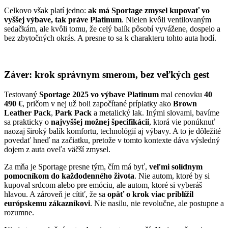
Celkovo však platí jedno:
ak má Sportage zmysel kupovať vo
vyššej výbave, tak práve Platinum
. Nielen kvôli ventilovaným
sedačkám, ale kvôli tomu, že celý balík pôsobí vyvážene, dospelo a
bez zbytočných okrás. A presne to sa k charakteru tohto auta hodí.
Záver: krok správnym smerom, bez veľkých gest
Testovaný
Sportage 2025 vo výbave Platinum
mal cenovku
40
490 €
, pričom v nej už boli započítané príplatky ako
Brown
Leather Pack
,
Park Pack
a metalický lak. Inými slovami, bavíme
sa prakticky o
najvyššej možnej špecifikácii
, ktorá vie ponúknuť
naozaj široký balík komfortu, technológií aj výbavy. A to je dôležité
povedať hneď na začiatku, pretože v tomto kontexte dáva výsledný
dojem z auta oveľa väčší zmysel.
Za mňa je Sportage presne tým, čím má byť,
veľmi solídnym
pomocníkom do každodenného života
. Nie autom, ktoré by si
kupoval srdcom alebo pre emóciu, ale autom, ktoré si vyberáš
hlavou. A zároveň je cítiť, že sa
opäť o krok viac priblížil
európskemu zákazníkovi
. Nie nasilu, nie revolučne, ale postupne a
rozumne.