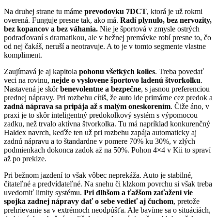
Na druhej strane tu máme
prevodovku 7DCT
, ktorá je už rokmi
overená. Funguje presne tak, ako má.
Radí plynulo, bez nervozity,
bez kopancov a bez váhania.
Nie je športová v zmysle ostrých
podraďovaní s dramatikou, ale v bežnej premávke robí presne to, čo
od nej čakáš, neruší a neotravuje. A to je v tomto segmente vlastne
kompliment.
Zaujímavá je aj kapitola
pohonu všetkých kolies
. Treba povedať
veci na rovinu,
nejde o vyslovene športovo ladenú štvorkolku
.
Nastavená je skôr
benevolentne a bezpečne
, s jasnou preferenciou
prednej nápravy. Pri rozbehu cítiš, že auto ide primárne cez predok a
zadná náprava sa pripája až s malým oneskorením
. Čiže áno, v
praxi je to skôr inteligentný predokolkový systém s výpomocou
zadku, než trvalo aktívna štvorkolka. Tu má napríklad konkurenčný
Haldex navrch, keďže ten už pri rozbehu zapája automaticky aj
zadnú nápravu a to štandardne v pomere 70% ku 30%, v zlých
podmienkach dokonca zadok až na 50%. Pohon 4×4 v Kii to spraví
až po preklze.
Pri bežnom jazdení to však vôbec neprekáža. Auto je stabilné,
čitateľné a predvídateľné. Na snehu či klzkom povrchu si však treba
uvedomiť limity systému.
Pri dlhšom a ťažšom zaťažení vie
spojka zadnej nápravy dať o sebe vedieť aj čuchom
, pretože
prehrievanie sa v extrémoch neodpúšťa. Ale bavíme sa o situáciách,