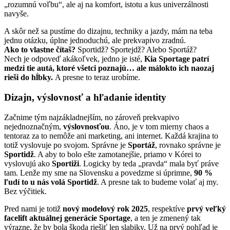
„rozumnú voľbu“, ale aj na komfort, istotu a kus univerzálnosti
navyše.
A skôr než sa pustíme do dizajnu, techniky a jazdy, mám na teba
jednu otázku, úplne jednoduchú, ale prekvapivo zradnú.
Ako to vlastne čítaš?
Sportidž? Sportejdž? Alebo Sportáž?
Nech je odpoveď akákoľvek, jedno je isté,
Kia Sportage patrí
medzi tie autá, ktoré všetci poznajú… ale málokto ich naozaj
rieši do hĺbky.
A presne to teraz urobíme.
Dizajn, výslovnosť a hľadanie identity
Začnime tým najzákladnejším, no zároveň prekvapivo
nejednoznačným,
výslovnosťou
. Áno, je v tom mierny chaos a
tentoraz za to nemôže ani marketing, ani internet. Každá krajina to
totiž vyslovuje po svojom. Správne je
Sportáž
, rovnako správne je
Sportidž
. A aby to bolo ešte zamotanejšie, priamo v Kórei to
vyslovujú ako
Sportiži
. Logicky by teda „pravda“ mala byť práve
tam. Lenže my sme na Slovensku a povedzme si úprimne,
90 %
ľudí to u nás volá Sportidž
. A presne tak to budeme volať aj my.
Bez výčitiek.
Pred nami je totiž
nový modelový rok 2025
, respektíve
prvý veľký
facelift aktuálnej generácie Sportage
, a ten je zmenený tak
výrazne, že by bola škoda riešiť len slabiky. Už na prvý pohľad je