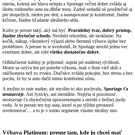
miesta, kolená ani hlava netrpia a Sportage veľmi dobre zvláda aj
úlohu rodinného auta na dlhšie trasy. Zadné sedadlá sú použiteľné aj
pre dospelých, nielen pre deti, a nastupovanie je komfortné, žiadne
krčenie, žiadne hľadanie ideálneho uhla.
Kufor je presne taký, aký má byť.
Pravidelný tvar, dobrý prístup,
žiadne zbytočné schody.
Neohúri rekordmi, ale nesklame. Na
kočík, nákup, víkendový výjazd alebo firemnú výbavu úplne bez
problémov. A presne tu si uvedomíš, že Sportage nerobí jednu vec
extrémne dobre, ale robí
všetko dostatočne dobre
.
Odhlučnenie kabíny je príjemné, najmä pri ustálenej rýchlosti.
Motor sa ozýva len pri potrebe výkonu, inak o ňom vieš skôr z
otáčkomera než zo zvuku. Diaľnice zvláda pokojne, bez stresu a bez
pocitu, že by si auto tlačil mimo komfortnú zónu.
A možno to znie nudne, ale myslím to ako pochvalu,
Sportage ťa
neunavuje
. Ani fyzicky, ani mentálne. Nepýta si pozornosť,
neotravuje ťa zbytočnými upozorneniami a nerobí z bežnej jazdy
vedu. Je to presne ten typ auta, ktoré si po týždni prestaneš
uvedomovať… a to je v tomto segmente vlastne ideálny stav.
Výbava Platinum: presne tam, kde ju chceš mať