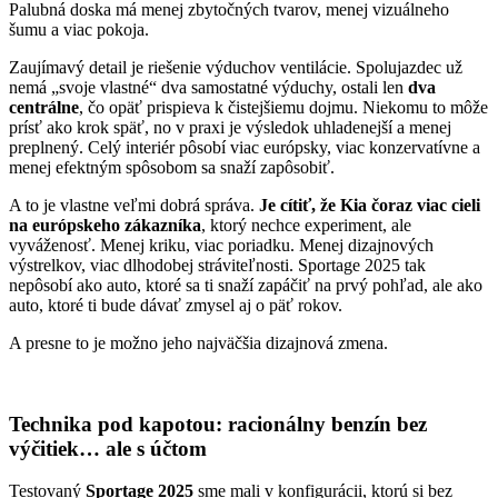
Palubná doska má menej zbytočných tvarov, menej vizuálneho
šumu a viac pokoja.
Zaujímavý detail je riešenie výduchov ventilácie. Spolujazdec už
nemá „svoje vlastné“ dva samostatné výduchy, ostali len
dva
centrálne
, čo opäť prispieva k čistejšiemu dojmu. Niekomu to môže
prísť ako krok späť, no v praxi je výsledok uhladenejší a menej
preplnený. Celý interiér pôsobí viac európsky, viac konzervatívne a
menej efektným spôsobom sa snaží zapôsobiť.
A to je vlastne veľmi dobrá správa.
Je cítiť, že Kia čoraz viac cieli
na európskeho zákazníka
, ktorý nechce experiment, ale
vyváženosť. Menej kriku, viac poriadku. Menej dizajnových
výstrelkov, viac dlhodobej stráviteľnosti. Sportage 2025 tak
nepôsobí ako auto, ktoré sa ti snaží zapáčiť na prvý pohľad, ale ako
auto, ktoré ti bude dávať zmysel aj o päť rokov.
A presne to je možno jeho najväčšia dizajnová zmena.
Technika pod kapotou: racionálny benzín bez
výčitiek… ale s účtom
Testovaný
Sportage 2025
sme mali v konfigurácii, ktorú si bez