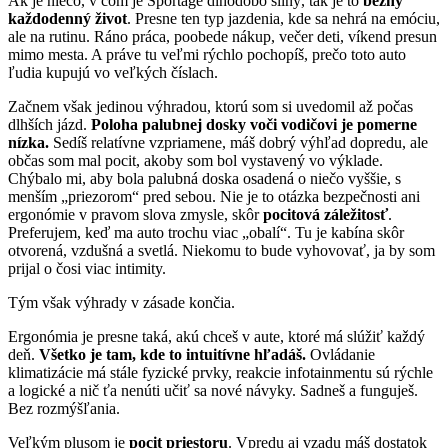
Ak je niečo, v čom je Sportage dlhodobo silný, tak je to
bežný
každodenný život
. Presne ten typ jazdenia, kde sa nehrá na emóciu,
ale na rutinu. Ráno práca, poobede nákup, večer deti, víkend presun
mimo mesta. A práve tu veľmi rýchlo pochopíš, prečo toto auto
ľudia kupujú vo veľkých číslach.
Začnem však jedinou výhradou, ktorú som si uvedomil až počas
dlhších jázd.
Poloha palubnej dosky voči vodičovi je pomerne
nízka.
Sedíš relatívne vzpriamene, máš dobrý výhľad dopredu, ale
občas som mal pocit, akoby som bol vystavený vo výklade.
Chýbalo mi, aby bola palubná doska osadená o niečo vyššie, s
menším „priezorom“ pred sebou. Nie je to otázka bezpečnosti ani
ergonómie v pravom slova zmysle, skôr
pocitová záležitosť
.
Preferujem, keď ma auto trochu viac „obalí“. Tu je kabína skôr
otvorená, vzdušná a svetlá. Niekomu to bude vyhovovať, ja by som
prijal o čosi viac intimity.
Tým však výhrady v zásade končia.
Ergonómia je presne taká, akú chceš v aute, ktoré má slúžiť každý
deň.
Všetko je tam, kde to intuitívne hľadáš.
Ovládanie
klimatizácie má stále fyzické prvky, reakcie infotainmentu sú rýchle
a logické a nič ťa nenúti učiť sa nové návyky. Sadneš a funguješ.
Bez rozmýšľania.
Veľkým plusom je
pocit priestoru
. Vpredu aj vzadu máš dostatok