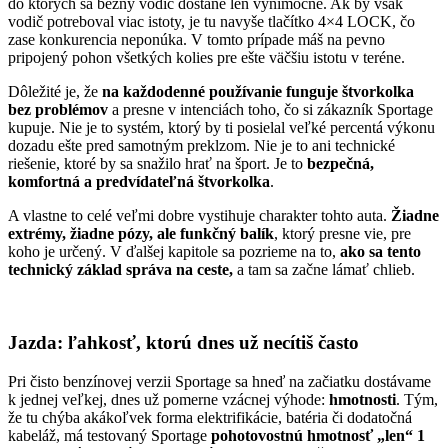
do ktorých sa bežný vodič dostane len výnimočne. Ak by však
vodič potreboval viac istoty, je tu navyše tlačítko 4×4 LOCK, čo
zase konkurencia neponúka. V tomto prípade máš na pevno
pripojený pohon všetkých kolies pre ešte väčšiu istotu v teréne.
Dôležité je, že
na každodenné používanie funguje štvorkolka
bez problémov
a presne v intenciách toho, čo si zákazník Sportage
kupuje. Nie je to systém, ktorý by ti posielal veľké percentá výkonu
dozadu ešte pred samotným preklzom. Nie je to ani technické
riešenie, ktoré by sa snažilo hrať na šport. Je to
bezpečná,
komfortná a predvídateľná štvorkolka
.
A vlastne to celé veľmi dobre vystihuje charakter tohto auta.
Žiadne
extrémy, žiadne pózy, ale funkčný balík
, ktorý presne vie, pre
koho je určený. V ďalšej kapitole sa pozrieme na to,
ako sa tento
technický základ správa na ceste,
a tam sa začne lámať chlieb.
Jazda: ľahkosť, ktorú dnes už necítiš často
Pri čisto benzínovej verzii Sportage sa hneď na začiatku dostávame
k jednej veľkej, dnes už pomerne vzácnej výhode:
hmotnosti
. Tým,
že tu chýba akákoľvek forma elektrifikácie, batéria či dodatočná
kabeláž, má testovaný Sportage
pohotovostnú hmotnosť „len“ 1