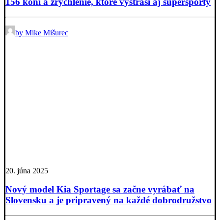
156 koní a zrýchlenie, ktoré vystraší aj superšporty
by Mike Mišurec
20. júna 2025
Nový model Kia Sportage sa začne vyrábať na
Slovensku a je pripravený na každé dobrodružstvo