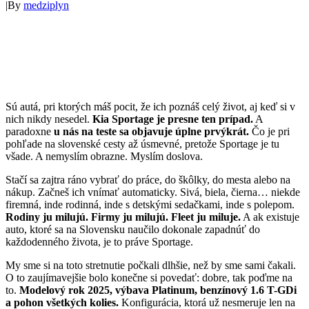
|
By
medziplyn
Sú autá, pri ktorých máš pocit, že ich poznáš celý život, aj keď si v
nich nikdy nesedel.
Kia Sportage je presne ten prípad.
A
paradoxne
u nás na teste sa objavuje úplne prvýkrát.
Čo je pri
pohľade na slovenské cesty až úsmevné, pretože Sportage je tu
všade. A nemyslím obrazne. Myslím doslova.
Stačí sa zajtra ráno vybrať do práce, do škôlky, do mesta alebo na
nákup. Začneš ich vnímať automaticky. Sivá, biela, čierna… niekde
firemná, inde rodinná, inde s detskými sedačkami, inde s polepom.
Rodiny ju milujú. Firmy ju milujú. Fleet ju miluje.
A ak existuje
auto, ktoré sa na Slovensku naučilo dokonale zapadnúť do
každodenného života, je to práve Sportage.
My sme si na toto stretnutie počkali dlhšie, než by sme sami čakali.
O to zaujímavejšie bolo konečne si povedať: dobre, tak poďme na
to.
Modelový rok 2025, výbava Platinum, benzínový 1.6 T-GDi
a pohon všetkých kolies.
Konfigurácia, ktorá už nesmeruje len na