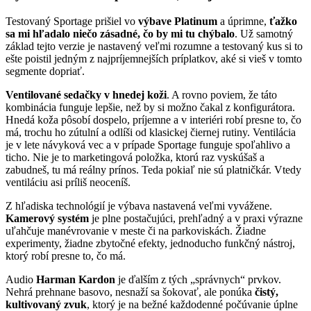
Testovaný Sportage prišiel vo
výbave Platinum
a úprimne,
ťažko
sa mi hľadalo niečo zásadné, čo by mi tu chýbalo
. Už samotný
základ tejto verzie je nastavený veľmi rozumne a testovaný kus si to
ešte poistil jedným z najpríjemnejších príplatkov, aké si vieš v tomto
segmente dopriať.
Ventilované sedačky v hnedej koži
. A rovno poviem, že táto
kombinácia funguje lepšie, než by si možno čakal z konfigurátora.
Hnedá koža pôsobí dospelo, príjemne a v interiéri robí presne to, čo
má, trochu ho zútulní a odlíši od klasickej čiernej rutiny. Ventilácia
je v lete návyková vec a v prípade Sportage funguje spoľahlivo a
ticho. Nie je to marketingová položka, ktorú raz vyskúšaš a
zabudneš, tu má reálny prínos. Teda pokiaľ nie sú platničkár. Vtedy
ventiláciu asi príliš neoceníš.
Z hľadiska technológií je výbava nastavená veľmi vyvážene.
Kamerový systém
je plne postačujúci, prehľadný a v praxi výrazne
uľahčuje manévrovanie v meste či na parkoviskách. Žiadne
experimenty, žiadne zbytočné efekty, jednoducho funkčný nástroj,
ktorý robí presne to, čo má.
Audio
Harman Kardon
je ďalším z tých „správnych“ prvkov.
Nehrá prehnane basovo, nesnaží sa šokovať, ale ponúka
čistý,
kultivovaný zvuk
, ktorý je na bežné každodenné počúvanie úplne