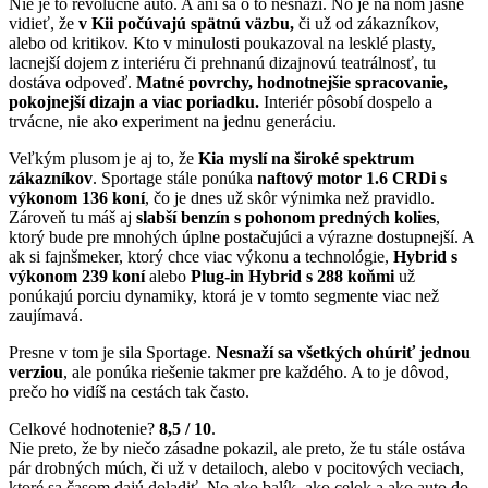
Nie je to revolučné auto. A ani sa o to nesnaží. No je na ňom jasne
vidieť, že
v Kii počúvajú spätnú väzbu,
či už od zákazníkov,
alebo od kritikov. Kto v minulosti poukazoval na lesklé plasty,
lacnejší dojem z interiéru či prehnanú dizajnovú teatrálnosť, tu
dostáva odpoveď.
Matné povrchy, hodnotnejšie spracovanie,
pokojnejší dizajn a viac poriadku.
Interiér pôsobí dospelo a
trvácne, nie ako experiment na jednu generáciu.
Veľkým plusom je aj to, že
Kia myslí na široké spektrum
zákazníkov
. Sportage stále ponúka
naftový motor 1.6 CRDi s
výkonom 136 koní
, čo je dnes už skôr výnimka než pravidlo.
Zároveň tu máš aj
slabší benzín s pohonom predných kolies
,
ktorý bude pre mnohých úplne postačujúci a výrazne dostupnejší. A
ak si fajnšmeker, ktorý chce viac výkonu a technológie,
Hybrid s
výkonom 239 koní
alebo
Plug-in Hybrid s 288 koňmi
už
ponúkajú porciu dynamiky, ktorá je v tomto segmente viac než
zaujímavá.
Presne v tom je sila Sportage.
Nesnaží sa všetkých ohúriť jednou
verziou
, ale ponúka riešenie takmer pre každého. A to je dôvod,
prečo ho vidíš na cestách tak často.
Celkové hodnotenie?
8,5 / 10
.
Nie preto, že by niečo zásadne pokazil, ale preto, že tu stále ostáva
pár drobných múch, či už v detailoch, alebo v pocitových veciach,
ktoré sa časom dajú doladiť. No ako balík, ako celok a ako auto do