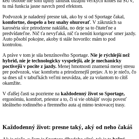
keď osobne nie som úplný fanúšik dizajnu veľkých kolies na SUV,
tu má funkcia jasne navrch pred efektom.
Podvozok je naladený presne tak, ako by si od Sportage čakal,
komfortne, dospelo a bez snahy ohurovať
. V zákrutách sa
karoséria síce prirodzene nakláňa, no deje sa to čitateľne a
predvídateľne. Nič ťa nevyľaká, nič ťa nenúti korigovať smer jazdy.
Auto pôsobí pokojne, akoby ti stále hovorilo: mám to pod
kontrolou.
A práve v tom je sila benzínového Sportage.
Nie je rýchlejší než
hybrid, nie je technologicky vyspelejší, ale je mechanicky
poctivejší v pocite z jazdy.
Menej hmotnosti znamená menej stresu
pre podvozok, viac komfortu a prirodzenejší prejav. A to je niečo, čo
sa dnes už v tabuľkách veľmi neuvádza, ale za volantom to cítiš
okamžite.
V ďalšej časti sa pozrieme na
každodenný život so Sportage,
ergonómiu, komfort, priestor a to, či si vie obhájiť svoju povesť
ideálneho rodinného a firemného auta aj mimo testovacej trasy.
Každodenný život: presne taký, aký od neho čakáš