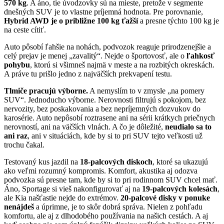
570 kg
. A áno, tie úvodzovky sú na mieste, pretože v segmente
dnešných SUV je to vlastne príjemná hodnota. Pre porovnanie,
Hybrid AWD je o približne 100 kg ťažší
a presne týchto 100 kg je
na ceste cítiť.
Auto pôsobí ľahšie na nohách, podvozok reaguje prirodzenejšie a
celý prejav je menej „zavalitý“. Nejde o športovosť, ale o
ľahkosť
pohybu
, ktorú si všimneš najmä v meste a na rozbitých okreskách.
A práve tu prišlo jedno z najväčších prekvapení testu.
Tlmiče pracujú výborne.
A nemyslím to v zmysle „na pomery
SUV“. Jednoducho výborne. Nerovnosti filtrujú s pokojom, bez
nervozity, bez poskakovania a bez nepríjemných dozvukov do
karosérie. Auto nepôsobí roztrasene ani na sérii krátkych priečnych
nerovností, ani na väčších vlnách. A čo je dôležité,
neudialo sa to
ani raz
, ani v situáciách, kde by si to pri SUV tejto veľkosti už
trochu čakal.
Testovaný kus jazdil na
18-palcových diskoch
, ktoré sa ukazujú
ako veľmi rozumný kompromis. Komfort, akustika aj odozva
podvozka sú presne tam, kde by si to pri rodinnom SUV chcel mať.
Áno, Sportage si vieš nakonfigurovať aj na
19-palcových kolesách
,
ale Kia našťastie nejde do extrémov.
20-palcové disky v ponuke
nenájdeš
a úprimne, je to skôr dobrá správa. Nielen z pohľadu
komfortu, ale aj z dlhodobého používania na našich cestách. A aj