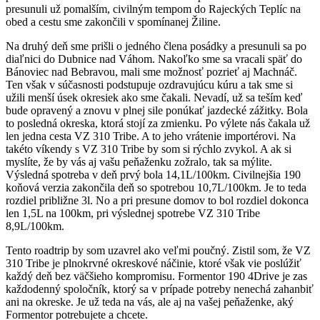
presunuli už pomalším, civilným tempom do Rajeckých Teplíc na
obed a cestu sme zakončili v spomínanej Žiline.
Na druhý deň sme prišli o jedného člena posádky a presunuli sa po
diaľnici do Dubnice nad Váhom. Nakoľko sme sa vracali späť do
Bánoviec nad Bebravou, mali sme možnosť pozrieť aj Machnáč.
Ten však v súčasnosti podstupuje ozdravujúcu kúru a tak sme si
užili menší úsek okresiek ako sme čakali. Nevadí, už sa teším keď
bude opravený a znovu v plnej sile ponúkať jazdecké zážitky. Bola
to posledná okreska, ktorá stojí za zmienku. Po výlete nás čakala už
len jedna cesta VZ 310 Tribe. A to jeho vrátenie importérovi. Na
takéto víkendy s VZ 310 Tribe by som si rýchlo zvykol. A ak si
myslíte, že by vás aj vašu peňaženku zožralo, tak sa mýlite.
Výsledná spotreba v deň prvý bola 14,1L/100km. Civilnejšia 190
koňová verzia zakončila deň so spotrebou 10,7L/100km. Je to teda
rozdiel približne 3l. No a pri presune domov to bol rozdiel dokonca
len 1,5L na 100km, pri výslednej spotrebe VZ 310 Tribe
8,9L/100km.
Tento roadtrip by som uzavrel ako veľmi poučný. Zistil som, že VZ
310 Tribe je plnokrvné okreskové náčinie, ktoré však vie poslúžiť
každý deň bez väčšieho kompromisu. Formentor 190 4Drive je zas
každodenný spoločník, ktorý sa v prípade potreby nenechá zahanbiť
ani na okreske. Je už teda na vás, ale aj na vašej peňaženke, aký
Formentor potrebujete a chcete.