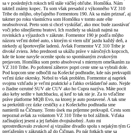
sa v posledných rokoch teší stále väčšej obľube. Homôlka. Nám
taktiež známy kopec. Tu som však presadol z výkonného VZ 310
Tribe do môjho, obyčajného Formentoru 190. Ak sa mám priznať, aj
takmer po roku vlastníctva som Homôlku v tomto aute ešte
neabsolvoval. Preto som si chcel vyskúšať, ako moc bude zaostávať
voči jeho silnejšiemu bratovi. Ich rozdiely sa ukázali najmä na
rovinkách a výjazdoch v zákrute. Formentor 190 je podľa môjho
názoru veľmi dobré auto, s ktorým si viem užiť jazdu každý deň, a
niekedy aj športovejšie ladenú. Avšak Formentor VZ 310 Tribe je
divoké zviera. Jeho prednosti sa ukážu práve v náročných kopcoch,
kde tie kone navyše oceníte spolu so spomínaným zvukovým
prejavom. Homôlku som preto absolvoval s miernym omeškaním za
VZ 310 Tribe. Po pofotení záberov popri ceste sme sa vybrali dole.
Pod kopcom sme odbočili na Košecké podhradie, kde nás prekvapili
veľmi úzke okresky. Nebol to však problém. Formentor aj napriek
svojmu vzhľadu je veľmi praktické a ľahko ovládateľné auto. Nejde
o žiadne ozrutné SUV ale CUV ako ho Cupra nazýva. Máte pocit
ako keby sedíte v hatchbacku, aj keď to tak nie je. Za to vďačíme
práve platforme MQB Evo, na ktorej je auto postavené. A tak sme
sa prekrútili cez úzke cestičky a z Košeckého podhradia sme
namierili na Čičmany. Tento úsek ma príjemne prekvapil. Cestu som
nepoznal avšak za volantom VZ 310 Tribe to bol zážitok. Vďaka
začínajúcej jeseni a jej farbám dvojnásobný. Auto mi
sprostredkovalo zvukové aj vizuálne divadlo spolu s nejakým tým G
preťažením v zákrutách až do Čičman. Po pár fotkách sme sa