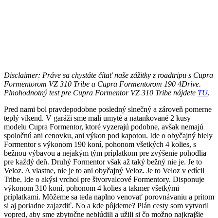
Disclaimer: Práve sa chystáte čítať naše zážitky z roadtripu s Cupra
Formentorom VZ 310 Tribe a Cupra Formentorom 190 4Drive.
Plnohodnotný test pre Cupra Formentor VZ 310 Tribe nájdete
TU
.
Pred nami bol pravdepodobne posledný slnečný a zároveň pomerne
teplý víkend. V garáži sme mali umyté a natankované 2 kusy
modelu Cupra Formentor, ktoré vyzerajú podobne, avšak nemajú
spoločnú ani cenovku, ani výkon pod kapotou. Ide o obyčajný biely
Formentor s výkonom 190 koní, pohonom všetkých 4 kolies, s
bežnou výbavou a nejakým tým príplatkom pre zvýšenie pohodlia
pre každý deň. Druhý Formentor však až taký bežný nie je. Je to
Veloz. A vlastne, nie je to ani obyčajný Veloz. Je to Veloz v edícii
Tribe. Ide o akýsi vrchol pre štvorvalcové Formentory. Disponuje
výkonom 310 koní, pohonom 4 kolies a takmer všetkými
príplatkami. Môžeme sa teda naplno venovať porovnávaniu a pritom
si aj poriadne zajazdiť. No a kde pôjdeme? Plán cesty som vytvoril
vopred, aby sme zbytočne neblúdili a užili si čo možno najkrajšie