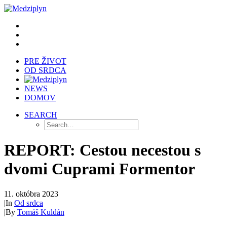
PRE ŽIVOT
OD SRDCA
NEWS
DOMOV
SEARCH
REPORT: Cestou necestou s
dvomi Cuprami Formentor
11. októbra 2023
|
In
Od srdca
|
By
Tomáš Kuldán