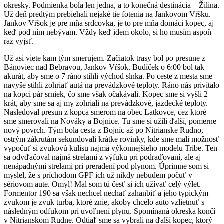
okresky. Podmienka bola len jedna, a to konečná destinácia – Žilina.
Už deň predtým prebiehali nejaké tie fotenia na Jankovom Vŕšku.
Jankov Vŕšok je pre mňa srdcovka, je to pre mňa domáci kopec, aj
keď pod ním nebývam. Vždy keď idem okolo, si ho musím aspoň
raz vyjsť.
Už asi viete kam tým smerujem. Začiatok trasy bol po presune z
Bánoviec nad Bebravou, Jankov Vŕšok. Budíček o 6:00 bol tak
akurát, aby sme o 7 ráno stihli východ slnka. Po ceste z mesta sme
navyše stihli zohriať autá na prevádzkové teploty. Ráno nás privítalo
na kopci pár srniek, čo sme však očakávali. Kopec sme si vyšli 2
krát, aby sme sa aj my zohriali na prevádzkové, jazdecké teploty.
Nasledoval presun z kopca smerom na obec Latkovce, cez ktoré
sme smerovali na Nováky a Bojnice. Tu sme si užili ďalší, pomerne
nový povrch. Tým bola cesta z Bojníc až po Nitrianske Rudno,
ostrým zákrutám sekundovali krátke rovinky, kde sme mali možnosť
vypočuť si zvukovú kulisu najmä výkonnejšieho modelu Tribe. Ten
sa odvďačoval najmä strelami z výfuku pri podraďovaní, ale aj
nenápadnými strelami pri preradení pod plynom. Úprimne som si
myslel, že s príchodom GPF ich už nikdy nebudem počuť v
sériovom aute. Omyl! Mal som tú česť si ich užívať celý výlet.
Formentor 190 sa však nechcel nechať zahanbiť a jeho typickým
zvukom je zvuk turba, ktoré znie, akoby chcelo auto vzlietnuť s
následným odfukom pri uvoľnení plynu. Spomínaná okreska končí
v Nitrianskom Rudne. Odtiaľ sme sa vybrali na ďalší kopec, ktorý