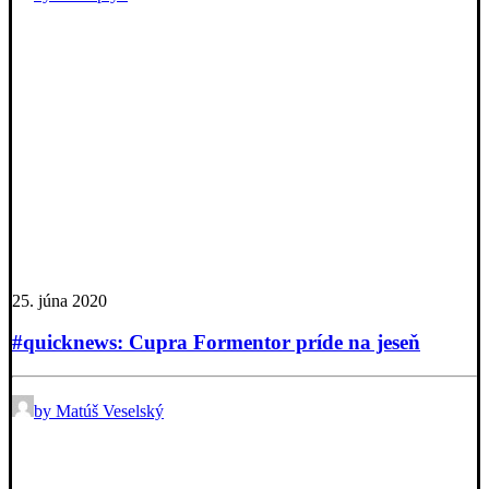
25. júna 2020
#quicknews: Cupra Formentor príde na jeseň
by Matúš Veselský