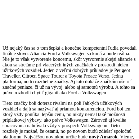
Už nejaký čas sa o tom šepká a konečne kompetentní ľudia povedali
finálne slovo. Aliancia Ford a Volkswagen sa koná a bude reálna.
Nie je to však vytvorenie koncernu, skôr vytvorenie akejsi aliancie s
akou sa stretáme pri viacerých iných značkách v prostredí nielen
užitkových vozidiel. Jeden z veľmi dobrých príkladov je Peugeot
Traveller, Citroen Space Tourer a Toyota Proace Verso. Jedna
platforma, no tri rozdielne značky. Aj toto dokáže značkám ušetriť
značné peniaze, či už na vývoj, alebo aj samotnú výrobu. A tohto sa
práve rozhodli chytiť giganti ako Ford a Volkswagen.
Tieto značky boli doteraz rivalmi na poli ľahkých užitkových
vozidiel a dajú sa nazývať aj priamou konkurenciou. Ford bol ten,
ktorý vždy ponúkal lepšiu cenu, no nikdy nemal také možnosti
príplatkovej výbavy, ako práve Volkswagen. Zároveň aj kvalita
spracovania nahrávala vždy v prospech Volkswagenu. Tieto
rozdiely je možné, že ostanú, no po novom budú zdielať spoločnú
platformu. Najväčšou novinkou určite bude
nový Amarok
. Vieme,