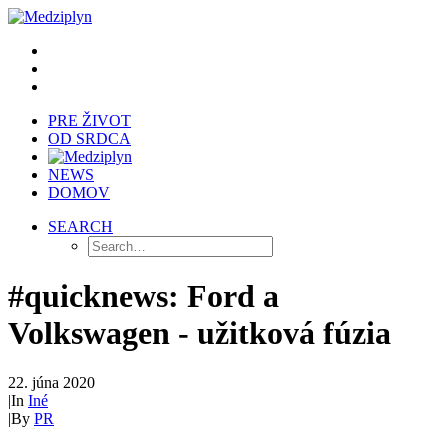
PRE ŽIVOT
OD SRDCA
NEWS
DOMOV
SEARCH
#quicknews: Ford a
Volkswagen - užitková fúzia
22. júna 2020
|
In
Iné
|
By
PR