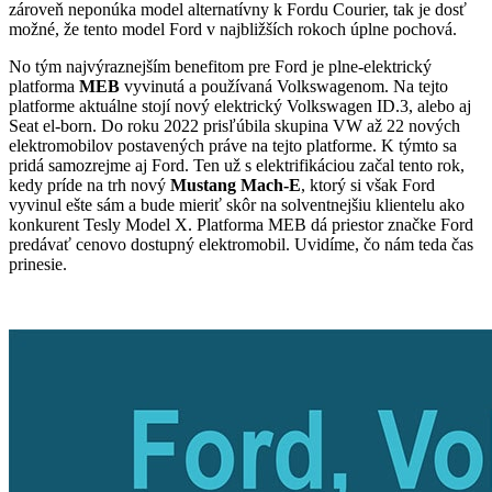
zároveň neponúka model alternatívny k Fordu Courier, tak je dosť
možné, že tento model Ford v najbližších rokoch úplne pochová.
No tým najvýraznejším benefitom pre Ford je plne-elektrický
platforma
MEB
vyvinutá a používaná Volkswagenom. Na tejto
platforme aktuálne stojí nový elektrický Volkswagen ID.3, alebo aj
Seat el-born. Do roku 2022 prisľúbila skupina VW až 22 nových
elektromobilov postavených práve na tejto platforme. K týmto sa
pridá samozrejme aj Ford. Ten už s elektrifikáciou začal tento rok,
kedy príde na trh nový
Mustang Mach-E
, ktorý si však Ford
vyvinul ešte sám a bude mieriť skôr na solventnejšiu klientelu ako
konkurent Tesly Model X. Platforma MEB dá priestor značke Ford
predávať cenovo dostupný elektromobil. Uvidíme, čo nám teda čas
prinesie.