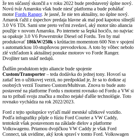
že ten súčasný skončil a v roku 2022 bude predstavený úplne nový.
Novú tvár Amaroku však bude niesť platforma a bude poháňať
motor
Fordu Ranger
. Je jasné, že nie ten aktuálny, no úplne nový.
Amarok ťažil z úspechov predaja hlavne ak mal pod kapotou silnejší
3.0 V6 TDi. Sami sme preto veľmi zvedaví, aký motor táto aliancia
použije v novom Amaroku. Po internete sa šepká hocičo, no najviac
sa opakuje 3.0 V6 Powerstroke Diesel od Fordu. Ten by mal
produkovať
186kW/250k
s krútiacim momentom 600 Nm v spojení
s automatickou 10-stupňovou prevodovkou. A toto by vôbec nebolo
zlé vzhľadom k aktuálnej ponuke motorov vo Forde Ranger.
Dvojliter tam snáď nedajú.
Ďalším produktom tejto aliancie bude spojenie
Custom/Transporter
– teda dodávka do jednej tony. Hovorí sa
zatiaľ len o užitkovej verzii, no predpoklad je, že sa to dotkne aj
osobných verzií Tourneo Custom/Multivan. Znova to bude auto
postavené na platforme Fordu s motormi rovnako od Fordu a VW si
na to pribalí svoju značku a možno nejaké ďalšie technológie. Toto
rovnako vychádza na rok 2022/2023.
Ford z tejto spolupráce vyťaží malé mestské užitkové vozidlo.
Podľa infografiky pôjde o fúziu Ford Courier a VW Caddy,
tentokrát však postavenom na základe dielov a platforme
Volkswagenu. Priamou dvojičkou VW Caddy je však Ford
Connect, tak uvidíme, aký krok spraví v tomto Ford. Volkswagen