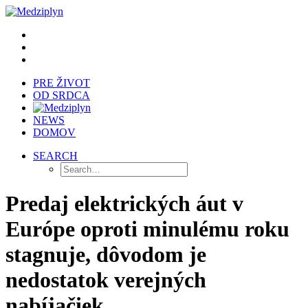
PRE ŽIVOT
OD SRDCA
NEWS
DOMOV
SEARCH
Predaj elektrických áut v
Európe oproti minulému roku
stagnuje, dôvodom je
nedostatok verejných
nabíjačiek