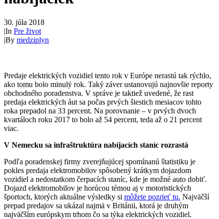
30. júla 2018
|
In
Pre život
|
By
medziplyn
Predaje elektrických vozidiel tento rok v Európe nerastú tak rýchlo,
ako tomu bolo minulý rok. Taký záver ustanovujú najnovšie reporty
obchodného poradenstva. V správe je taktiež uvedené, že rast
predaja elektrických áut sa počas prvých šiestich mesiacov tohto
roka prepadol na 33 percent. Na porovnanie – v prvých dvoch
kvartáloch roku 2017 to bolo až 54 percent, teda až o 21 percent
viac.
V Nemecku sa infraštruktúra nabíjacích staníc rozrastá
Podľa poradenskej firmy zverejňujúcej spomínanú štatistiku je
pokles predaja elektromobilov spôsobený krátkym dojazdom
vozidiel a nedostatkom čerpacích staníc, kde je možné auto dobiť.
Dojazd elektromobilov je horúcou témou aj v motoristických
športoch, ktorých aktuálne výsledky si
môžete pozrieť tu.
Najväčší
prepad predajov sa ukázal najmä v Británii, ktorá je druhým
najväčším európskym trhom čo sa týka elektrických vozidiel.