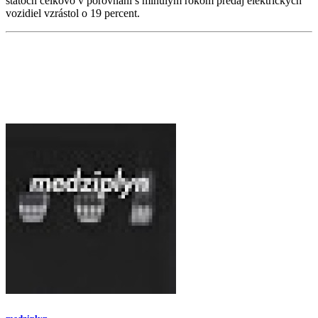
štátoch celkovo v porovnaní s minulým rokom predaj elektrických
vozidiel vzrástol o 19 percent.