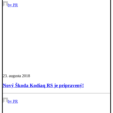
by PR
23. augusta 2018
Nový Škoda Kodiaq RS je pripravený!
by PR