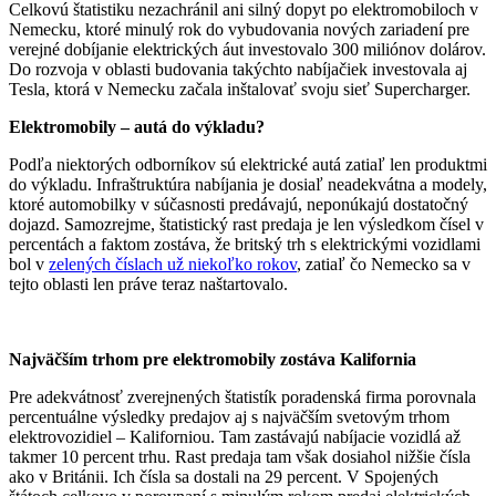
Celkovú štatistiku nezachránil ani silný dopyt po elektromobiloch v
Nemecku, ktoré minulý rok do vybudovania nových zariadení pre
verejné dobíjanie elektrických áut investovalo 300 miliónov dolárov.
Do rozvoja v oblasti budovania takýchto nabíjačiek investovala aj
Tesla, ktorá v Nemecku začala inštalovať svoju sieť Supercharger.
Elektromobily – autá do výkladu?
Podľa niektorých odborníkov sú elektrické autá zatiaľ len produktmi
do výkladu. Infraštruktúra nabíjania je dosiaľ neadekvátna a modely,
ktoré automobilky v súčasnosti predávajú, neponúkajú dostatočný
dojazd. Samozrejme, štatistický rast predaja je len výsledkom čísel v
percentách a faktom zostáva, že britský trh s elektrickými vozidlami
bol v
zelených číslach už niekoľko rokov
, zatiaľ čo Nemecko sa v
tejto oblasti len práve teraz naštartovalo.
Najväčším trhom pre elektromobily zostáva Kalifornia
Pre adekvátnosť zverejnených štatistík poradenská firma porovnala
percentuálne výsledky predajov aj s najväčším svetovým trhom
elektrovozidiel – Kaliforniou. Tam zastávajú nabíjacie vozidlá až
takmer 10 percent trhu. Rast predaja tam však dosiahol nižšie čísla
ako v Británii. Ich čísla sa dostali na 29 percent. V Spojených