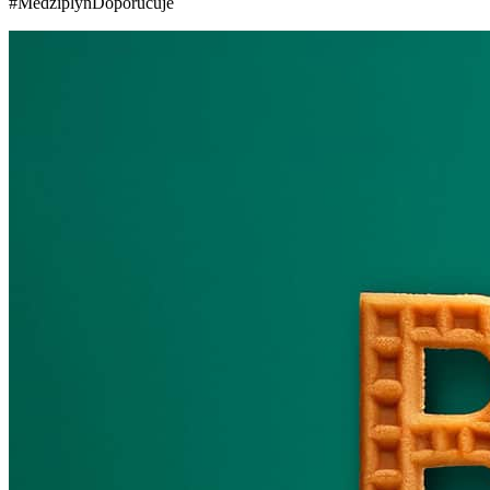
#MedziplynDoporucuje