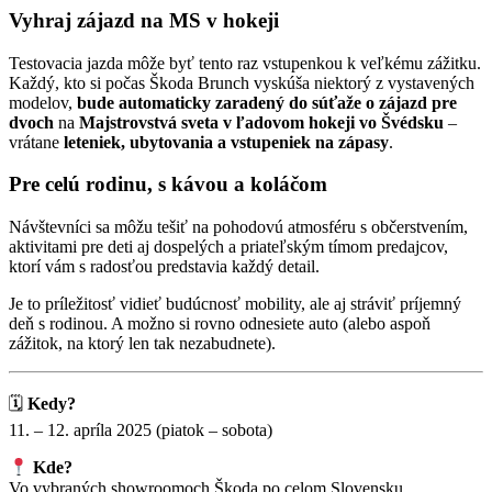
Vyhraj zájazd na MS v hokeji
Testovacia jazda môže byť tento raz vstupenkou k veľkému zážitku.
Každý, kto si počas Škoda Brunch vyskúša niektorý z vystavených
modelov,
bude automaticky zaradený do súťaže o zájazd pre
dvoch
na
Majstrovstvá sveta v ľadovom hokeji vo Švédsku
–
vrátane
leteniek, ubytovania a vstupeniek na zápasy
.
Pre celú rodinu, s kávou a koláčom
Návštevníci sa môžu tešiť na pohodovú atmosféru s občerstvením,
aktivitami pre deti aj dospelých a priateľským tímom predajcov,
ktorí vám s radosťou predstavia každý detail.
Je to príležitosť vidieť budúcnosť mobility, ale aj stráviť príjemný
deň s rodinou. A možno si rovno odnesiete auto (alebo aspoň
zážitok, na ktorý len tak nezabudnete).
🗓
Kedy?
11. – 12. apríla 2025 (piatok – sobota)
Kde?
Vo vybraných showroomoch Škoda po celom Slovensku