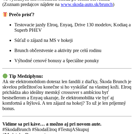
(Zoznam predajcov nájdete na
www.skoda-auto.sk/brunch
)
Prečo prísť?
Testovacie jazdy Elroq, Enyaq, Drive 130 modelov, Kodiaq a
Superb PHEV
Súťaž o zájazd na MS v hokeji
Brunch občerstvenie a aktivity pre celú rodinu
Výhodné cenové bonusy a špeciálne ponuky
Tip Medziplynu:
Ak ste elektromobilom doteraz len fandili z diaľky, Škoda Brunch je
skvelou príležitosťou konečne si ho vyskúšať na vlastnej koži. Elroq
prichádza ako ideálny mestský crossover s ambíciou byť
bestsellerom a Enyaq ukazuje, že elektromobilita vie byť aj
komfortná a štýlová. A ten zájazd na hokej? To už je len príjemný
bonus.
Vidíme sa pri káve… a možno aj pri novom aute.
#SkodaBrunch #SkodaElroq #TestujASkupuj