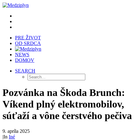
PRE ŽIVOT
OD SRDCA
NEWS
DOMOV
SEARCH
Pozvánka na Škoda Brunch:
Víkend plný elektromobilov,
súťaží a vône čerstvého pečiva
9. apríla 2025
|
In
Iné