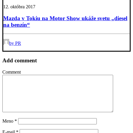
12. októbra 2017
Mazda v Tokiu na Motor Show ukáže svetu „diesel
na benzín“
by PR
Add comment
Comment
Meno
*
E-mail
*