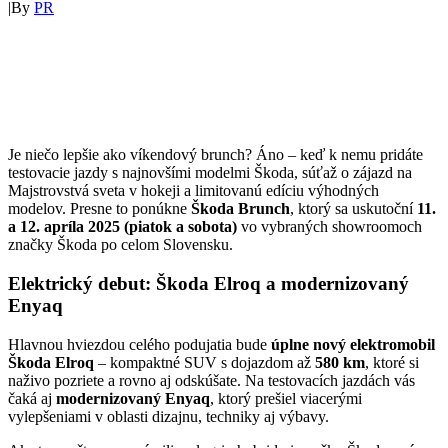
|
By
PR
Je niečo lepšie ako víkendový brunch? Áno – keď k nemu pridáte
testovacie jazdy s najnovšími modelmi Škoda, súťaž o zájazd na
Majstrovstvá sveta v hokeji a limitovanú edíciu výhodných
modelov. Presne to ponúkne
Škoda Brunch
, ktorý sa uskutoční
11.
a 12. apríla 2025 (piatok a sobota)
vo vybraných showroomoch
značky Škoda po celom Slovensku.
Elektrický debut: Škoda Elroq a modernizovaný
Enyaq
Hlavnou hviezdou celého podujatia bude
úplne nový elektromobil
Škoda Elroq
– kompaktné SUV s dojazdom až
580 km
, ktoré si
naživo pozriete a rovno aj odskúšate. Na testovacích jazdách vás
čaká aj
modernizovaný Enyaq
, ktorý prešiel viacerými
vylepšeniami v oblasti dizajnu, techniky aj výbavy.