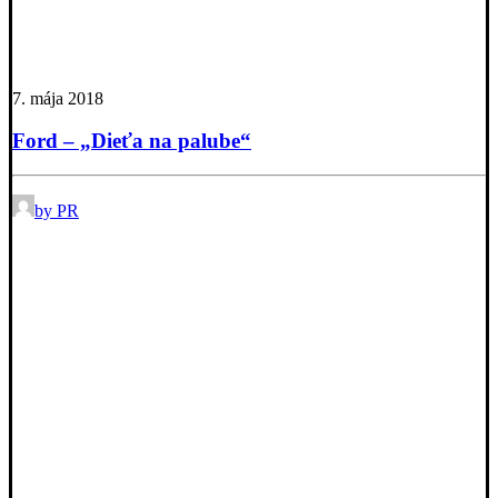
7. mája 2018
Ford – „Dieťa na palube“
by PR