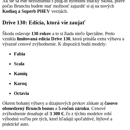
Ak ste sa ešte nezoznámili s plug-in hybridmi značky Škoda, práve
počas Brunchu budete mať možnosť zajazdiť si aj na nových
Kodiaq a Superb PHEV
verziách.
Drive 130: Edícia, ktorá vie zaujať
Škoda oslavuje
130 rokov
a to si žiada niečo špeciálne. Preto
vznikla
limitovaná edícia Drive 130
, ktorá prináša extra výbavu a
výrazné cenové zvýhodnenie. K dispozícii budú modely:
Fabia
Scala
Kamiq
Karoq
Octavia
Okrem bohatej výbavy a dizajnových prvkov získate aj
časovo
obmedzený Brunch bonus
a
5-ročnú záruku
. Cenové
zvýhodnenie dosahuje až
3 300 €
, čo z týchto modelov robí
výhodnú voľbu pre tých, ktorí hľadajú spoľahlivé, štýlové a
praktické auto.