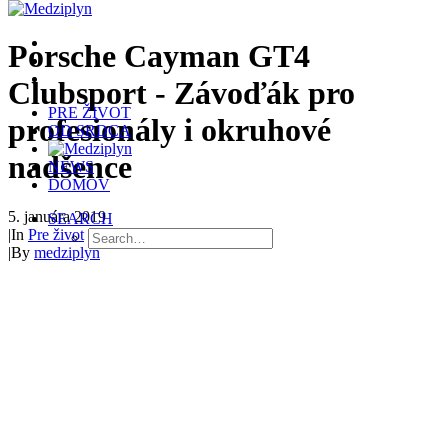
Porsche Cayman GT4
Clubsport - Závoďák pro
PRE ŽIVOT
profesionály i okruhové
OD SRDCA
nadšence
NEWS
DOMOV
5. januára 2019
SEARCH
|
In
Pre život
|
By
medziplyn