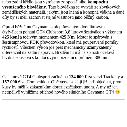
nebo zadní křídlo jsou vyrobeny ze speciálního
kompozitu
vystuženého biovlákny
. Tato biovlákna se vytváří ze zbytkových
zemědělských materiálů, jakými jsou lněná a konopná vlákna a dané
díly by si měli zachovat stejné vlastnosti jako běžný karbon.
Oproti běžnému Caymanu s přeplňovaným dvoulitrovým
čtyřválcem pohání GT4 Clubsport 3,8 litrový šestiválec s výkonem
425 koní
a točivým momentem
425 Nm
. Motor je spárován s
šestistupňovou PDK převodovkou, která má poupravené poměry
rychlostí. Všechen výkon jde přes mechanicky uzamykatelný
diferenciál na zadní nápravu. Brzdění tu má na starosti ocelová
brzdná soustava s koutočovými brzdami o průměru 380mm.
Cena nové GT4 Clubsport začíná na
134 000 €
za verzi Trackday a
157 000 €
za Competition. Obě verze se dají již teď objednat, první
kusy by měli k zákazníkům dorazit začátkem února. A my už jen
netrpělivě vyhlížíme příchod nového silničního Caymana GT4