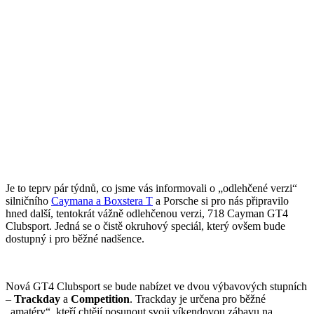
Je to teprv pár týdnů, co jsme vás informovali o „odlehčené verzi“
silničního
Caymana a Boxstera T
a Porsche si pro nás připravilo
hned další, tentokrát vážně odlehčenou verzi, 718 Cayman GT4
Clubsport. Jedná se o čistě okruhový speciál, který ovšem bude
dostupný i pro běžné nadšence.
Nová GT4 Clubsport se bude nabízet ve dvou výbavových stupních
–
Trackday
a
Competition
. Trackday je určena pro běžné
„amatéry“, kteří chtějí posunout svoji víkendovou zábavu na