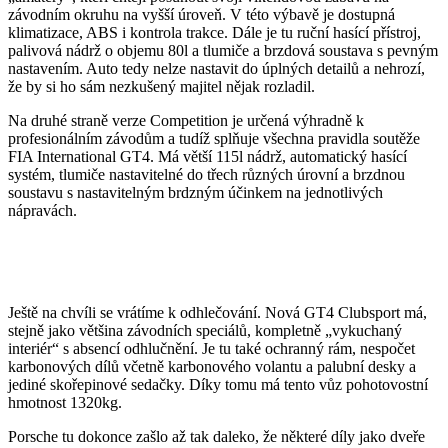
závodním okruhu na vyšší úroveň. V této výbavě je dostupná
klimatizace, ABS i kontrola trakce. Dále je tu ruční hasící přístroj,
palivová nádrž o objemu 80l a tlumiče a brzdová soustava s pevným
nastavením. Auto tedy nelze nastavit do úplných detailů a nehrozí,
že by si ho sám nezkušený majitel nějak rozladil.
Na druhé straně verze Competition je určená výhradně k
profesionálním závodům a tudíž splňuje všechna pravidla soutěže
FIA International GT4. Má větší 115l nádrž, automatický hasící
systém, tlumiče nastavitelné do třech různých úrovní a brzdnou
soustavu s nastavitelným brdzným účinkem na jednotlivých
nápravách.
Ještě na chvíli se vrátíme k odhlečování. Nová GT4 Clubsport má,
stejně jako většina závodních speciálů, kompletně „vykuchaný
interiér“ s absencí odhlučnění. Je tu také ochranný rám, nespočet
karbonových dílů včetně karbonového volantu a palubní desky a
jediné skořepinové sedačky. Díky tomu má tento vůz pohotovostní
hmotnost 1320kg.
Porsche tu dokonce zašlo až tak daleko, že některé díly jako dveře