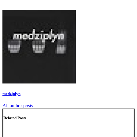
medziplyn
All author posts
Related Posts