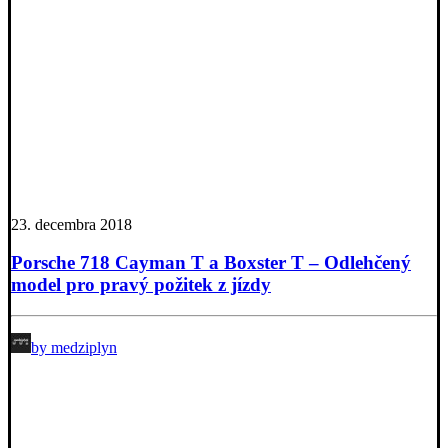
23. decembra 2018
Porsche 718 Cayman T a Boxster T – Odlehčený
model pro pravý požitek z jízdy
by medziplyn