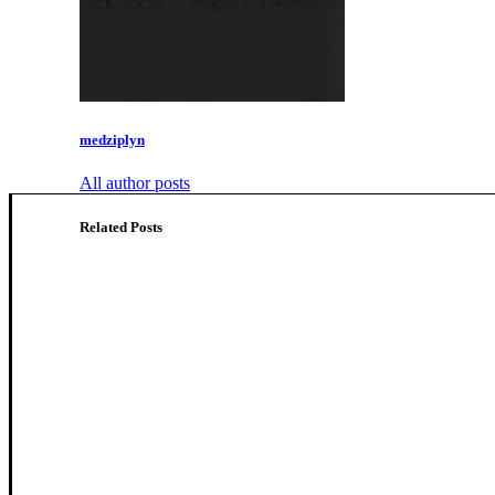
medziplyn
All author posts
Related Posts