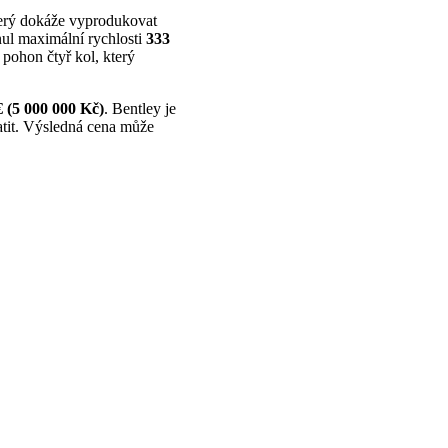
který dokáže vyprodukovat
ul maximální rychlosti
333
pohon čtyř kol, který
€ (5 000 000 Kč)
. Bentley je
latit. Výsledná cena může