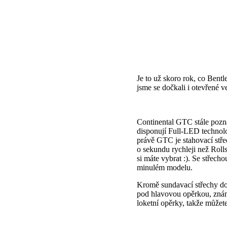
Je to už skoro rok, co Bentl
jsme se dočkali i otevřené 
Continental GTC stále pozná
disponují Full-LED technol
právě GTC je stahovací stře
o sekundu rychleji než Roll
si máte vybrat :). Se střech
minulém modelu.
Kromě sundavací střechy do
pod hlavovou opěrkou, znám
loketní opěrky, takže můžete