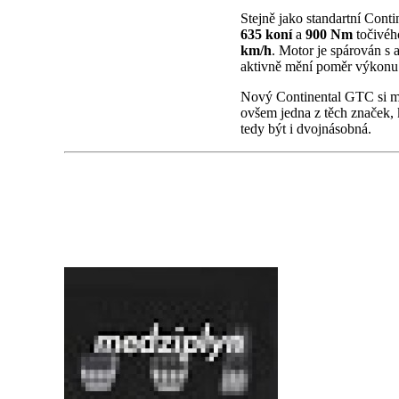
Stejně jako standartní Cont
635 koní
a
900 Nm
točivéh
km/h
. Motor je spárován s
aktivně mění poměr výkonu 
Nový Continental GTC si mů
ovšem jedna z těch značek, 
tedy být i dvojnásobná.