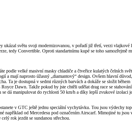
ey ukázal světu svoji modernizovanou, v pořadí již třetí, verzi vlajkov
verze, tedy Convertible. Oproti standartnímu kupé se toho samozřejmě 
te podle velké masivní masky chladiče a čtveřice kulatých čelních svět
ogií a mají naprosto úžasný „diamantový“ design. Ovšem hlavní důvod,
cha. Ta je dostupná v sedmi různých barvách a dokáže se složit během
s Royce Dawn. Takže pokud by jste chtěli udělat drag race se stahováním
ou se dá manipulovat do rychlosti 50 km/h a díky lepší zvukové izolaci je
stanete v GTC ještě jednu speciální vychytávku. Tou jsou výdechy to
é například od Mercedesu pod označením Airscarf. Mimojiné tu jsou v
 celý rok jezdit se sundanou střechou.