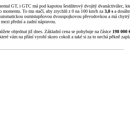
inental GT, i GTC má pod kapotou šestilitrový dvojitý dvanáctiválec, 
o momentu. To mu stačí, aby zrychlil z 0 na 100 km/h za
3,8 s
a dosáhn
 automatickou osmistupňovou dvouspojkovou převodovkou a má chytrý 
mezi přední a zadní nápravou.
žete objednat již dnes. Základní cena se pohybuje na částce
198 000 
které vám na přání vyrobí skoro cokoli a také si za to nechá pěkně zap