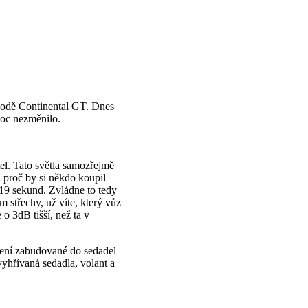
é lodě Continental GT. Dnes
moc nezměnilo.
el. Tato světla samozřejmě
 proč by si někdo koupil
 19 sekund. Zvládne to tedy
 střechy, už víte, který vůz
 o 3dB tišší, než ta v
pení zabudované do sedadel
yhřívaná sedadla, volant a