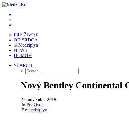
PRE ŽIVOT
OD SRDCA
NEWS
DOMOV
SEARCH
Nový Bentley Continental G
27. novembra 2018
|
In
Pre život
|
By
medziplyn