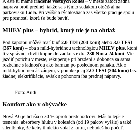
A ešte tu máme
riadenie všetkých kolies
– v meste zatočí zadná
náprava proti prednej, takže sa s týmto sedákom otočíš aj na
parkovisku Lidla. Pri vyšších rýchlostiach zas všetko pracuje spolu
pre presnosť, ktorá ťa bude baviť.
MHEV plus – hybrid, ktorý nie je na obtiaž
Pod kapotou môžeš mať buď
2.0 TDI (204 koní)
alebo
3.0 TFSI
(367 koní)
– oba s mild-hybridnou technológiou
MHEV plus
, ktorá
ti v správnej chvíli kopne do zadku s extra
230 Nm a 24 koní
. Vie
jazdiť potichu v meste, rekuperuje pri brzdení a dokonca sa sama
rozbehne s ladnosťou ako barman po poslednom panáku. Ak o
mild-hybrid nemáš záujem, v ponuke je aj
2.O TFSI (204 koní)
bez
žiadnej elektrifikácie, avšak s pohonom iba prednej nápravy.
Foto: Audi
Komfort ako v obývačke
Nová A6 je tichšia o 30 % oproti predchodcovi. Máš tu lepšie
tesnenia, absorbery hluku v kolesách (od 19 palcov vyššie) a také
silentbloky, že keby ti niekto volal z kufra, nebudeš ho počuť.