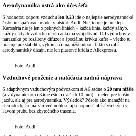
Aerodynamika ostrá ako účes šéfa
S hodnotou odporu vzduchu
len 0,23
ide o najlepšie aerodynamické
číslo pre spaľovací model v histórii Audi. Nie, to nie je preklep.
Karoséria nie je len o pekných líniách – každá línia, každý záhyb,
každý nádych vzduchu okolo auta má svoj dôvod. Od výduchov v
nárazníku po rozšírený difúzor a špeciálnu krivku kufra – všetko tu
pracuje pre stabilitu, výkon a čo najnižší odpor. Takto sa robí
aerodynamický dizajn, nie len plastové krídla z Aliexpressu.
Foto: Audi
Vzduchové pruženie a natáčacia zadná náprava
S adaptívnym vzduchovým podvozkom si A6 sadne o
20 mm nižšie
(a v dynamickom režime ešte o ďalších 10 mm) – nielen pre lepšiu
jazdu, ale aj pre aerodynamiku. Výsledok? Pôsobí ako manažér na
steroidoch, čo má zároveň noblesu aj schopnosť obísť všetkých v
ľavom pruhu bez zbytočného trasenia.
Foto: Audi