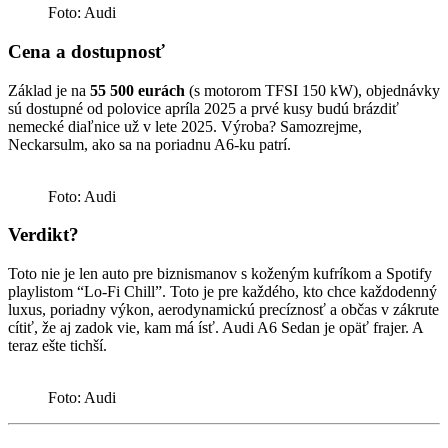
Foto: Audi
Cena a dostupnosť
Základ je na
55 500 eurách
(s motorom TFSI 150 kW), objednávky
sú dostupné od polovice apríla 2025 a prvé kusy budú brázdiť
nemecké diaľnice už v lete 2025. Výroba? Samozrejme,
Neckarsulm, ako sa na poriadnu A6-ku patrí.
Foto: Audi
Verdikt?
Toto nie je len auto pre biznismanov s koženým kufríkom a Spotify
playlistom “Lo-Fi Chill”. Toto je pre každého, kto chce každodenný
luxus, poriadny výkon, aerodynamickú precíznosť a občas v zákrute
cítiť, že aj zadok vie, kam má ísť. Audi A6 Sedan je opäť frajer. A
teraz ešte tichší.
Foto: Audi