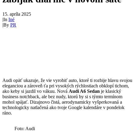
15. apríla 2025
|
In
Iné
|
By
PR
Audi opäť ukazuje, že vie vyrobiť auto, ktoré ti rozbije hlavu svojou
eleganciou a zároveň ťa pri vysokých rýchlostiach obklopí tichom,
ako keby si jazdil vo vákuu. Nová
Audi A6 Sedan
je klasický
business notchback, ale bez nudy, ktorú by si s týmto termínom
mohol spájať. Dizajnovo čistá, aerodynamicky vyšperkovaná a
technologicky natlačená ako tvoje Google kalendáre v pondelok
ráno.
Foto: Audi