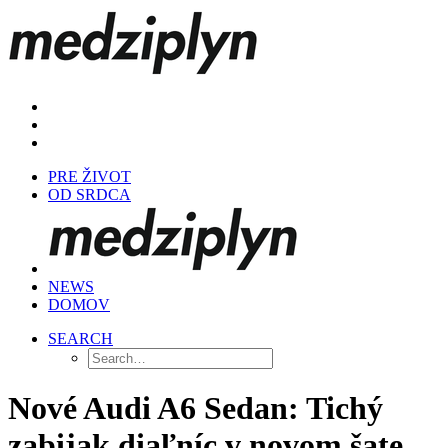
PRE ŽIVOT
OD SRDCA
NEWS
DOMOV
SEARCH
Nové Audi A6 Sedan: Tichý
zabijak diaľníc v novom šate