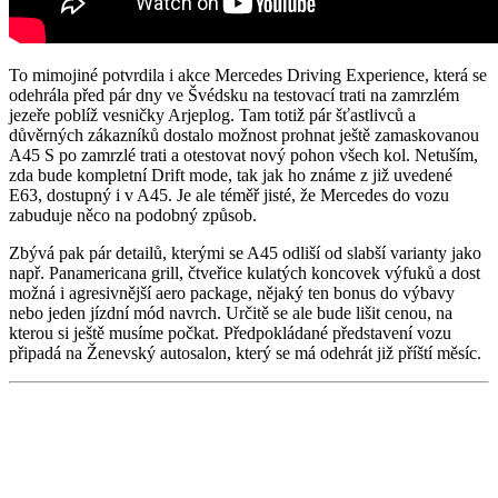
To mimojiné potvrdila i akce Mercedes Driving Experience, která se
odehrála před pár dny ve Švédsku na testovací trati na zamrzlém
jezeře poblíž vesničky Arjeplog. Tam totiž pár šťastlivců a
důvěrných zákazníků dostalo možnost prohnat ještě zamaskovanou
A45 S po zamrzlé trati a otestovat nový pohon všech kol. Netuším,
zda bude kompletní Drift mode, tak jak ho známe z již uvedené
E63, dostupný i v A45. Je ale téměř jisté, že Mercedes do vozu
zabuduje něco na podobný způsob.
Zbývá pak pár detailů, kterými se A45 odliší od slabší varianty jako
např. Panamericana grill, čtveřice kulatých koncovek výfuků a dost
možná i agresivnější aero package, nějaký ten bonus do výbavy
nebo jeden jízdní mód navrch. Určitě se ale bude lišit cenou, na
kterou si ještě musíme počkat. Předpokládané představení vozu
připadá na Ženevský autosalon, který se má odehrát již příští měsíc.