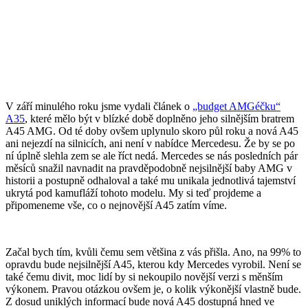
V září minulého roku jsme vydali článek o
„budget AMGéčku“
A35
, které mělo být v blízké době doplněno jeho silnějším bratrem
A45 AMG. Od té doby ovšem uplynulo skoro půl roku a nová A45
ani nejezdí na silnicích, ani není v nabídce Mercedesu. Že by se po
ní úplně slehla zem se ale říct nedá. Mercedes se nás posledních pár
měsíců snažil navnadit na pravděpodobně nejsilnější baby AMG v
historii a postupně odhaloval a také mu unikala jednotlivá tajemství
ukrytá pod kamufláží tohoto modelu. My si teď projdeme a
připomeneme vše, co o nejnovější A45 zatím víme.
Začal bych tím, kvůli čemu sem většina z vás přišla. Ano, na 99% to
opravdu bude nejsilnější A45, kterou kdy Mercedes vyrobil. Není se
také čemu divit, moc lidí by si nekoupilo novější verzi s měnším
výkonem. Pravou otázkou ovšem je, o kolik výkonější vlastně bude.
Z dosud uniklých informací bude nová A45 dostupná hned ve