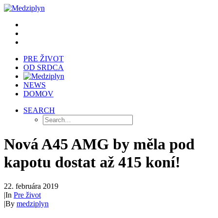
PRE ŽIVOT
OD SRDCA
NEWS
DOMOV
SEARCH
Nová A45 AMG by měla pod
kapotu dostat až 415 koní!
22. februára 2019
|
In
Pre život
|
By
medziplyn