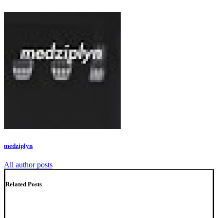
medziplyn
All author posts
Related Posts