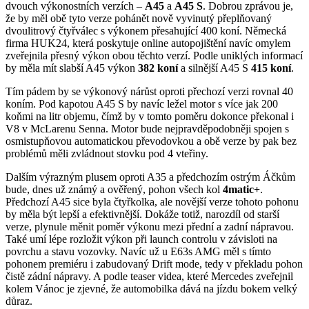
dvouch výkonostních verzích –
A45
a
A45 S
. Dobrou zprávou je,
že by měl obě tyto verze pohánět nově vyvinutý přeplňovaný
dvoulitrový čtyřválec s výkonem přesahující 400 koní. Německá
firma HUK24, která poskytuje online autopojištění navíc omylem
zveřejnila přesný výkon obou těchto verzí. Podle uniklých informací
by měla mít slabší A45 výkon
382 koní
a silnější A45 S
415 koní
.
Tím pádem by se výkonový nárůst oproti přechozí verzi rovnal 40
koním. Pod kapotou A45 S by navíc ležel motor s více jak 200
koňmi na litr objemu, čímž by v tomto poměru dokonce překonal i
V8 v McLarenu Senna. Motor bude nejpravděpodobněji spojen s
osmistupňovou automatickou převodovkou a obě verze by pak bez
problémů měli zvládnout stovku pod 4 vteřiny.
Dalším výrazným plusem oproti A35 a předchozím ostrým Áčkům
bude, dnes už známý a ověřený, pohon všech kol
4matic+
.
Předchozí A45 sice byla čtyřkolka, ale novější verze tohoto pohonu
by měla být lepší a efektivnější. Dokáže totiž, narozdíl od starší
verze, plynule měnit poměr výkonu mezi přední a zadní nápravou.
Také umí lépe rozložit výkon při launch controlu v závisloti na
povrchu a stavu vozovky. Navíc už u E63s AMG měl s tímto
pohonem premiéru i zabudovaný Drift mode, tedy v překladu pohon
čistě zádní nápravy. A podle teaser videa, které Mercedes zveřejnil
kolem Vánoc je zjevné, že automobilka dává na jízdu bokem velký
důraz.