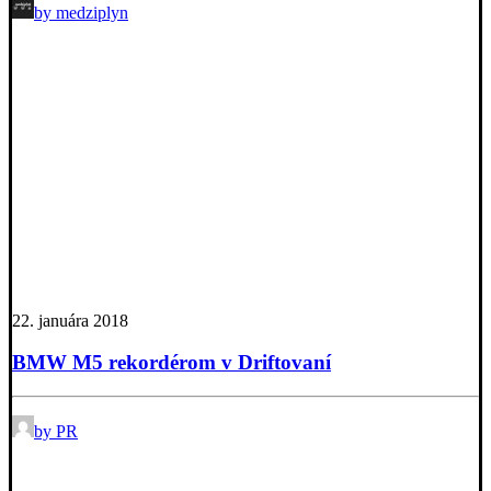
by medziplyn
22. januára 2018
BMW M5 rekordérom v Driftovaní
by PR