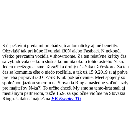
S úspešnými predajmi prichádzajú automaticky aj iné benefity.
Obzvlášť tak pri kúpe Hyundai i30N alebo Fastback N nekončí
všetko prevzatím vozidla v showroome. Za ten relatívne krátky čas
sa vybudovala celkom slušná komunita okolo tohto ostrého N-ka.
Jeden meet&greet sme už zažili a druhý nás čaká už čoskoro. Za ten
čas sa komunita ešte o niečo rozšírila, a tak už 15.9.2019 si aj práve
pre teba pripravil i30 CZ/SK Klub pokračovanie. Meet spojený so
spoločnou jazdou smerom na Slovakia Ring a následne voľné jazdy
pre majiteľov N-ka?! To určite chceš. My sme sa tento-krát stali aj
mediálnym partnerom, takže 15.9. sa spoločne vidíme na Slovakia
Ringu. Udalosť nájdeš na
FB Evente: TU