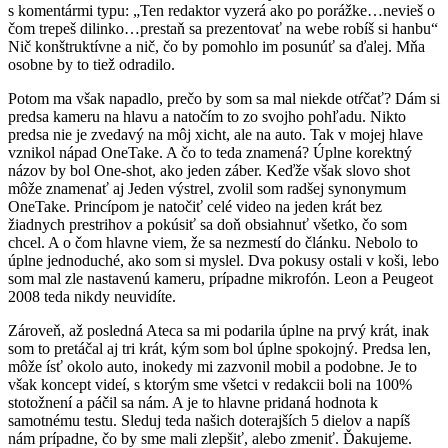
s komentármi typu: „Ten redaktor vyzerá ako po porážke…nevieš o
čom trepeš dilinko…prestaň sa prezentovať na webe robíš si hanbu“
Nič konštruktívne a nič, čo by pomohlo im posunúť sa ďalej. Mňa
osobne by to tiež odradilo.
Potom ma však napadlo, prečo by som sa mal niekde otŕčať? Dám si
predsa kameru na hlavu a natočím to zo svojho pohľadu. Nikto
predsa nie je zvedavý na môj xicht, ale na auto. Tak v mojej hlave
vznikol nápad OneTake. A čo to teda znamená? Úplne korektný
názov by bol One-shot, ako jeden záber. Keďže však slovo shot
môže znamenať aj Jeden výstrel, zvolil som radšej synonymum
OneTake. Princípom je natočiť celé video na jeden krát bez
žiadnych prestrihov a pokúsiť sa doň obsiahnuť všetko, čo som
chcel. A o čom hlavne viem, že sa nezmestí do článku. Nebolo to
úplne jednoduché, ako som si myslel. Dva pokusy ostali v koši, lebo
som mal zle nastavenú kameru, prípadne mikrofón. Leon a Peugeot
2008 teda nikdy neuvidíte.
Zároveň, až posledná Ateca sa mi podarila úplne na prvý krát, inak
som to pretáčal aj tri krát, kým som bol úplne spokojný. Predsa len,
môže ísť okolo auto, inokedy mi zazvonil mobil a podobne. Je to
však koncept videí, s ktorým sme všetci v redakcii boli na 100%
stotožnení a páčil sa nám. A je to hlavne pridaná hodnota k
samotnému testu. Sleduj teda našich doterajších 5 dielov a napíš
nám prípadne, čo by sme mali zlepšiť, alebo zmeniť. Ďakujeme.