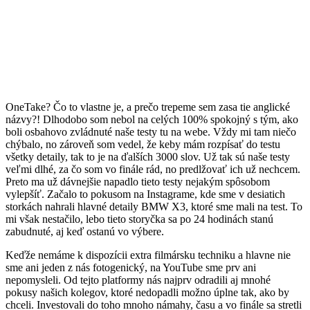
OneTake? Čo to vlastne je, a prečo trepeme sem zasa tie anglické
názvy?! Dlhodobo som nebol na celých 100% spokojný s tým, ako
boli osbahovo zvládnuté naše testy tu na webe. Vždy mi tam niečo
chýbalo, no zároveň som vedel, že keby mám rozpísať do testu
všetky detaily, tak to je na ďalších 3000 slov. Už tak sú naše testy
veľmi dlhé, za čo som vo finále rád, no predlžovať ich už nechcem.
Preto ma už dávnejšie napadlo tieto testy nejakým spôsobom
vylepšíť. Začalo to pokusom na Instagrame, kde sme v desiatich
storkách nahrali hlavné detaily BMW X3, ktoré sme mali na test. To
mi však nestačilo, lebo tieto storyčka sa po 24 hodinách stanú
zabudnuté, aj keď ostanú vo výbere.
Keďže nemáme k dispozícii extra filmársku techniku a hlavne nie
sme ani jeden z nás fotogenický, na YouTube sme prv ani
nepomysleli. Od tejto platformy nás najprv odradili aj mnohé
pokusy našich kolegov, ktoré nedopadli možno úplne tak, ako by
chceli. Investovali do toho mnoho námahy, času a vo finále sa stretli