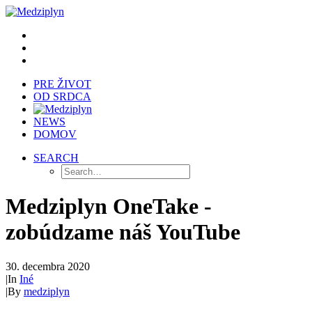
PRE ŽIVOT
OD SRDCA
NEWS
DOMOV
SEARCH
Medziplyn OneTake -
zobúdzame náš YouTube
30. decembra 2020
|
In
Iné
|
By
medziplyn