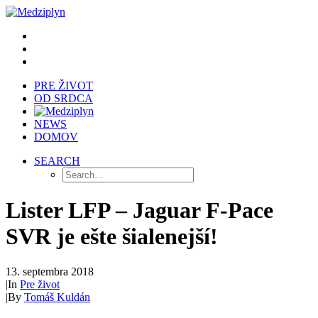
PRE ŽIVOT
OD SRDCA
NEWS
DOMOV
SEARCH
Lister LFP – Jaguar F-Pace
SVR je ešte šialenejší!
13. septembra 2018
|
In
Pre život
|
By
Tomáš Kuldán