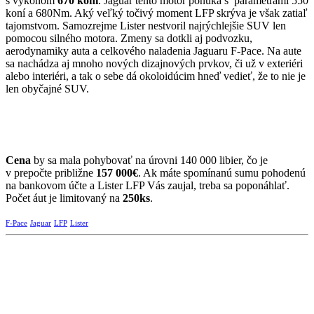
s výkonom
670 koní
. Jaguár tento motor ponúka s parametrami 550
koní a 680Nm. Aký veľký točivý moment LFP skrýva je však zatiaľ
tajomstvom. Samozrejme Lister nestvoril najrýchlejšie SUV len
pomocou silného motora. Zmeny sa dotkli aj podvozku,
aerodynamiky auta a celkového naladenia Jaguaru F-Pace. Na aute
sa nachádza aj mnoho nových dizajnových prvkov, či už v exteriéri
alebo interiéri, a tak o sebe dá okoloidúcim hneď vedieť, že to nie je
len obyčajné SUV.
Cena
by sa mala pohybovať na úrovni 140 000 libier, čo je
v prepočte približne
157 000€
. Ak máte spomínanú sumu pohodenú
na bankovom účte a Lister LFP Vás zaujal, treba sa poponáhlať.
Počet áut je limitovaný na
250ks
.
F-Pace
Jaguar
LFP
Lister