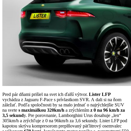
Pred pár dňami prišiel na svet ich ďalší výtvor.
Lister LFP
vychádza z Jaguaru F-Pace s prívlastkom SVR. A dali si na ňom
záležať. Podľa spoločnosti by sa malo jednať o najrýchlejšie SUV
na svete
s maximálkou 320km/h
a zrýchlením
z 0 na 96 km/h za
3,5 sekund
y. Pre porovnanie, Lamborghini Urus dosahuje „len“
305km/h a zrýchľuje z 0 na 96km/h za 3,6 sekundy. Lister LFP pod
kapotou skrýva kompresorom preplňovaný päťlitrový osemvalec