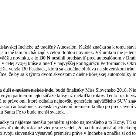
islavskej Inchebe už tradičný Autosalón. Každá značka sa k tomu stavia
nia a iné tam prichádzajú s celou flotilou noviniek. Výnimkou nie je te
väčšiu novinku, a to
i30 N
nestihli predstaviť pred autosalónom v Bratis
a v celej svojej kráse a hneď v najvyššej konfigurácii Performance. O
ejšia verzia i30 Fastback, ktorá sa aktuálne ohrieva na slovenskom trhu 
me, že by sa k týmto dvom skvostom z dielne kórejskej automobilky mo
a duši
a mužom niekde inde
, budú finalistky Miss Slovensko 2018. Ni
vným partnerom tejto súťaže krásy už niekoľko rokov. Tento rok tu vš
dú to práve oni, ktoré odhalia najnovšiu generáciu najväčšieho SUV zna
avskom autosalóne slovenskú výstavnú premiéru krátko po predstavení 
 Santa Fe to bude menší sviatok.
čky tu nájdeme menšiu premiéru aj toho najmenšieho a to Kony. Tú 
ovať minulý rok a už vtedy sme vedeli, že na trh má prísť aj ich ekolo
svoju slovenskú výstavnú premiéru práve v Inchebe a značka si od to