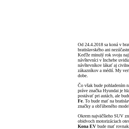
Od 24.4.2018 sa koná v brat
bratislavského ani nezúčast
Keďže minulý rok svoju naj
návštevníci v Inchebe uvidi
návštevníkov lákať aj civiln
zákazníkov a médií. My verí
dobe.
Čo však bude pohladením n
práve značka Hyundai je hla
postávať pri autách, ale bu
Fe
. To bude mať na bratisl
značky a obľúbeného modelu
Okrem najväčšieho SUV zna
obidvoch motorizáciach otest
Kona EV
bude mať rovnako 