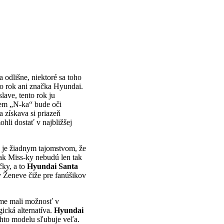
 odlišne, niektoré sa toho
nto rok ani značka Hyundai.
lave, tento rok ju
krem „N-ka“ bude oči
a získava si priazeň
hli dostať v najbližšej
e je žiadnym tajomstvom, že
ak Miss-ky nebudú len tak
čky, a to
Hyundai Santa
v Ženeve čiže pre fanúšikov
sme mali možnosť v
gická alternatíva.
Hyundai
hto modelu sľubuje veľa.