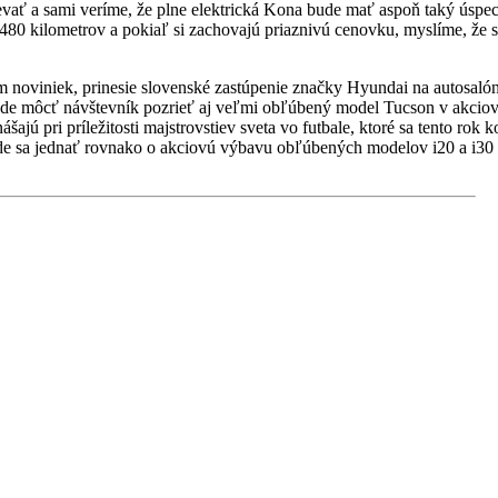
vať a sami veríme, že plne elektrická Kona bude mať aspoň taký úspec
480 kilometrov a pokiaľ si zachovajú priaznivú cenovku, myslíme, že 
m noviniek, prinesie slovenské zastúpenie značky Hyundai na autosaló
ude môcť návštevník pozrieť aj veľmi obľúbený model Tucson v akcio
ášajú pri príležitosti majstrovstiev sveta vo futbale, ktoré sa tento rok
e sa jednať rovnako o akciovú výbavu obľúbených modelov i20 a i30