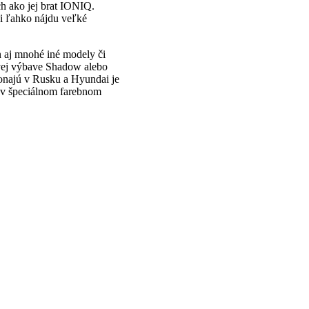
h ako jej brat IONIQ.
si ľahko nájdu veľké
n aj mnohé iné modely či
vej výbave Shadow alebo
 konajú v Rusku a Hyundai je
 v špeciálnom farebnom