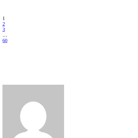
1
2
3
…
60