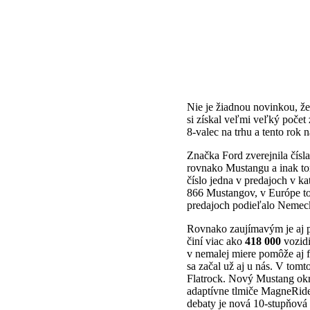
Nie je žiadnou novinkou, ž
si získal veľmi veľký počet 
8-valec na trhu a tento rok 
Značka Ford zverejnila čísla
rovnako Mustangu a inak to
číslo jedna v predajoch v ka
866 Mustangov, v Európe to 
predajoch podieľalo Nemec
Rovnako zaujímavým je aj p
činí viac ako
418 000
vozidi
v nemalej miere pomôže aj f
sa začal už aj u nás. V tomt
Flatrock. Nový Mustang okr
adaptívne tlmiče MagneRide
debaty je nová 10-stupňová