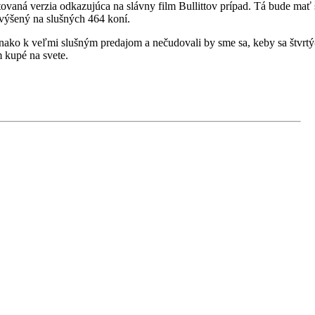
itovaná verzia odkazujúca na slávny film Bullittov prípad. Tá bude mať
výšený na slušných 464 koní.
nako k veľmi slušným predajom a nečudovali by sme sa, keby sa štvrtý-
 kupé na svete.