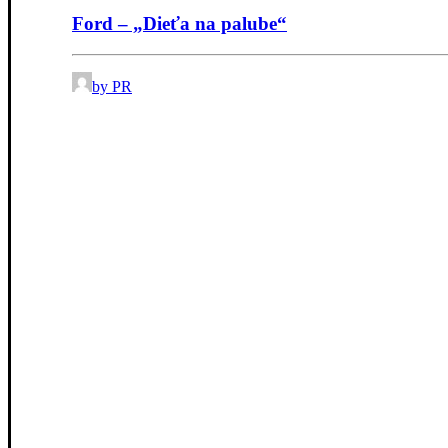
Ford – „Dieťa na palube“
by PR