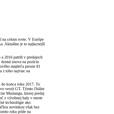
l na celom svete. V Európe
a. Aktuálne je to najlacnejší
 a 2016 patrili v predajoch
v
dostal znova na pozíciu
 nového majiteľa presne 81
a z toho najviac na
ž do konca roku 2017. To
 vo verzii GT. Týmto číslám
rzie Mustangu, ktorej predaj
ísť z výrobnej haly v meste
čné technológie ako
väčšou novinkou však bez
omto roku príde na