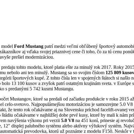
e model
Ford Mustang
patrí medzi veľmi obľúbený športový automobi
zákazníkov aj vďaka svojej priaznivej cene či toho, čo za tú cenu ponúk
navyše prešiel modernizáciou.
 predaju tohto modelu, ktoré platia ešte za minulý rok 2017. Roky 2015
mu nebolo ani ten minulý. Mustang sa so svojim číslom
125 809 kuso
tegórii športových kupé. Z tohto čísla len v spojených štátoch si našlo
bolo 13 100 kusov a zvyšok patrí ostatným krajinám sveta. v Európe s
ko s predanými 5 742 kusmi Mustangu.
očet Mustangov, ktoré sa predali od začiatku produkcie v roku 2015 a
el celo-svetovo. Najpopulárnejšou motorizáciou je samozrejme 5.0 V8
akt, že tento rok očakávame aj na Slovensku príchod facelift-ovanej ve
o štádiu očakávame v najbližšej dobe prvé kusy, ktoré by mali k nám pr
em navýšenia výkonu pri verzii
5.0 V8
na 451 koní, prinesie aj revolu
, 12″ displej palubného systému alebo aktívny výfukový systém. Naj
 automatická prevodovka, ktorú už poznáme z modelu F150. Neskôr v t