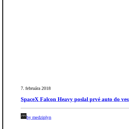
7. februára 2018
SpaceX Falcon Heavy poslal prvé auto do ve
by medziplyn