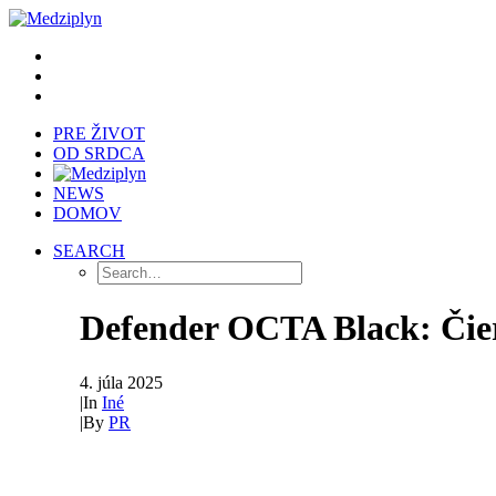
PRE ŽIVOT
OD SRDCA
NEWS
DOMOV
SEARCH
Defender OCTA Black: Čiern
4. júla 2025
|
In
Iné
|
By
PR