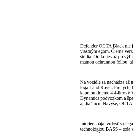
Defender OCTA Black nie je 
vlastným egom. Čierna verz
štúdia. Od kolies až po výf
matnou ochrannou fóliou, ab
Na vozidle sa nachádza až t
loga Land Rover. Pre tých, k
kapotou drieme 4.4-litrový
Dynamics podvozkom a špeci
aj diaľnicu. Navyše, OCTA j
Interiér spája tvrdosť s el
technológiou BASS – teda v