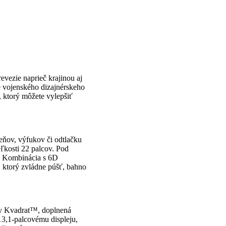
evezie naprieč krajinou aj
 vojenského dizajnérskeho
, ktorý môžete vylepšiť
eňov, výfukov či odtlačku
eľkosti 22 palcov. Pod
. Kombinácia s 6D
 ktorý zvládne púšť, bahno
tky Kvadrat™, doplnená
3,1-palcovému displeju,