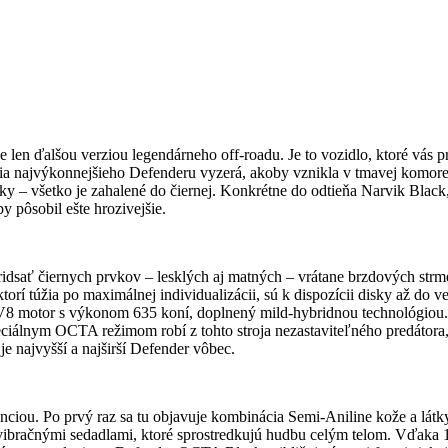
len ďalšou verziou legendárneho off-roadu. Je to vozidlo, ktoré vás pr
ia najvýkonnejšieho Defenderu vyzerá, akoby vznikla v tmavej komore
uky – všetko je zahalené do čiernej. Konkrétne do odtieňa Narvik Black
y pôsobil ešte hrozivejšie.
ridsať čiernych prvkov – lesklých aj matných – vrátane brzdových strm
torí túžia po maximálnej individualizácii, sú k dispozícii disky až do v
 V8 motor s výkonom 635 koní, doplnený mild-hybridnou technológiou
álnym OCTA režimom robí z tohto stroja nezastaviteľného predátora,
e najvyšší a najširší Defender vôbec.
eganciou. Po prvý raz sa tu objavuje kombinácia Semi-Aniline kože a lá
ibračnými sedadlami, ktoré sprostredkujú hudbu celým telom. Vďaka 1