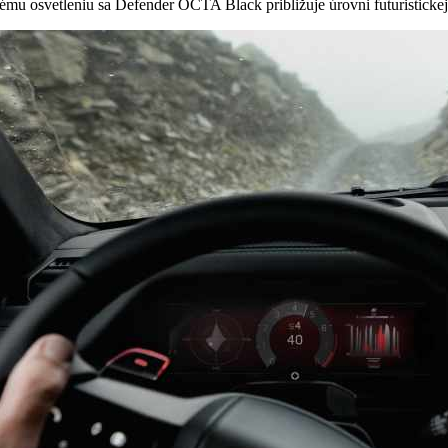
mu osvetleniu sa Defender OCTA Black približuje úrovni futuristickej