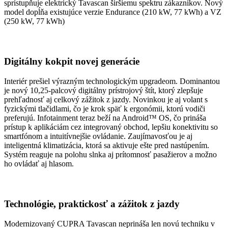
sprístupňuje elektrický Tavascan širšiemu spektru zákazníkov. Nový
model dopĺňa existujúce verzie Endurance (210 kW, 77 kWh) a VZ
(250 kW, 77 kWh)
Digitálny kokpit novej generácie
Interiér prešiel výrazným technologickým upgradeom. Dominantou
je nový 10,25-palcový digitálny prístrojový štít, ktorý zlepšuje
prehľadnosť aj celkový zážitok z jazdy. Novinkou je aj volant s
fyzickými tlačidlami, čo je krok späť k ergonómii, ktorú vodiči
preferujú. Infotainment teraz beží na Android™ OS, čo prináša
prístup k aplikáciám cez integrovaný obchod, lepšiu konektivitu so
smartfónom a intuitívnejšie ovládanie. Zaujímavosťou je aj
inteligentná klimatizácia, ktorá sa aktivuje ešte pred nastúpením.
Systém reaguje na polohu slnka aj prítomnosť pasažierov a možno
ho ovládať aj hlasom.
Technológie, praktickosť a zážitok z jazdy
Modernizovaný CUPRA Tavascan neprináša len novú techniku v