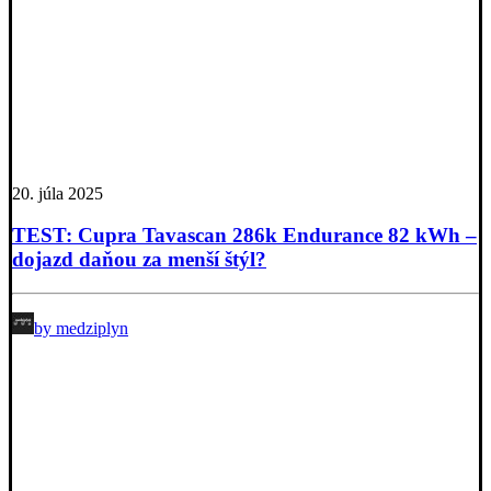
20. júla 2025
TEST: Cupra Tavascan 286k Endurance 82 kWh –
dojazd daňou za menší štýl?
by medziplyn