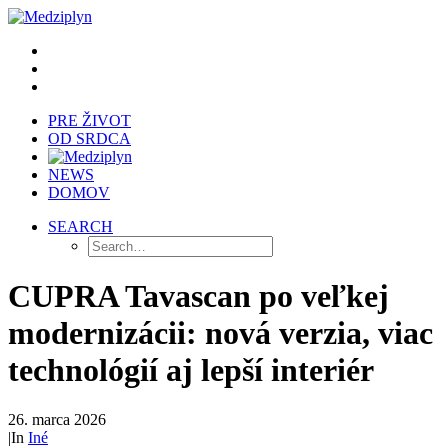
PRE ŽIVOT
OD SRDCA
NEWS
DOMOV
SEARCH
CUPRA Tavascan po veľkej
modernizácii: nová verzia, viac
technológií aj lepší interiér
26. marca 2026
|
In
Iné