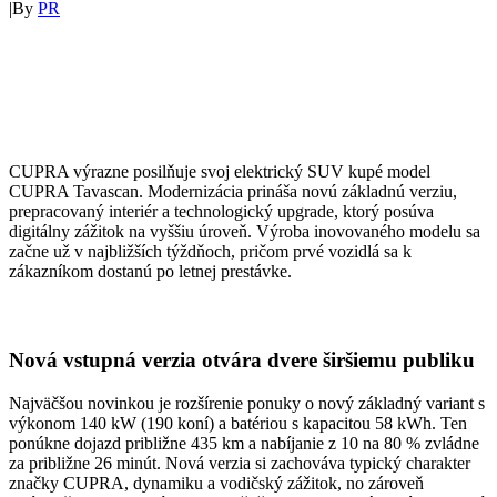
|
By
PR
CUPRA výrazne posilňuje svoj elektrický SUV kupé model
CUPRA Tavascan. Modernizácia prináša novú základnú verziu,
prepracovaný interiér a technologický upgrade, ktorý posúva
digitálny zážitok na vyššiu úroveň. Výroba inovovaného modelu sa
začne už v najbližších týždňoch, pričom prvé vozidlá sa k
zákazníkom dostanú po letnej prestávke.
Nová vstupná verzia otvára dvere širšiemu publiku
Najväčšou novinkou je rozšírenie ponuky o nový základný variant s
výkonom 140 kW (190 koní) a batériou s kapacitou 58 kWh. Ten
ponúkne dojazd približne 435 km a nabíjanie z 10 na 80 % zvládne
za približne 26 minút. Nová verzia si zachováva typický charakter
značky CUPRA, dynamiku a vodičský zážitok, no zároveň