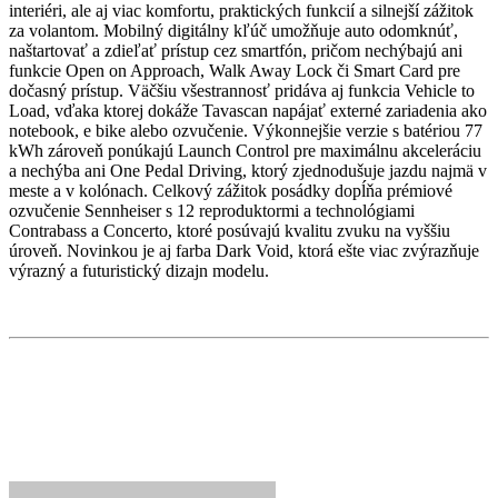
interiéri, ale aj viac komfortu, praktických funkcií a silnejší zážitok
za volantom. Mobilný digitálny kľúč umožňuje auto odomknúť,
naštartovať a zdieľať prístup cez smartfón, pričom nechýbajú ani
funkcie Open on Approach, Walk Away Lock či Smart Card pre
dočasný prístup. Väčšiu všestrannosť pridáva aj funkcia Vehicle to
Load, vďaka ktorej dokáže Tavascan napájať externé zariadenia ako
notebook, e bike alebo ozvučenie. Výkonnejšie verzie s batériou 77
kWh zároveň ponúkajú Launch Control pre maximálnu akceleráciu
a nechýba ani One Pedal Driving, ktorý zjednodušuje jazdu najmä v
meste a v kolónach. Celkový zážitok posádky dopĺňa prémiové
ozvučenie Sennheiser s 12 reproduktormi a technológiami
Contrabass a Concerto, ktoré posúvajú kvalitu zvuku na vyššiu
úroveň. Novinkou je aj farba Dark Void, ktorá ešte viac zvýrazňuje
výrazný a futuristický dizajn modelu.