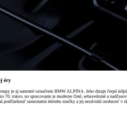
j éry
etapy je aj samotné označenie BMW ALPINA. Jeho dizajn čerpá inšpir
zo 70. rokov, no spracovanie je moderne čisté, sebavedomé a nadčaso
 má podčiarknuť samostatnú identitu značky a jej nezávislú osobnosť 