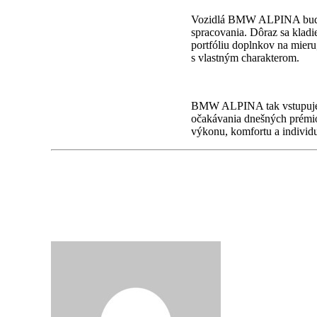
Vozidlá BMW ALPINA budú v
spracovania. Dôraz sa kladie
portfóliu doplnkov na mier
s vlastným charakterom.
BMW ALPINA tak vstupuje do
očakávania dnešných prémio
výkonu, komfortu a individu