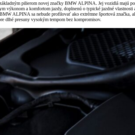
táva základným pilierom novej značky BMW ALPINA. Jej vozidlá majú 
 výkonom a komfortom jazdy, doplnenú o typické jazdné vlastnosti 
 BMW ALPINA sa nebude profilovať ako extrémne športová značka, al
pre dlhé presuny vysokým tempom bez kompromisov.