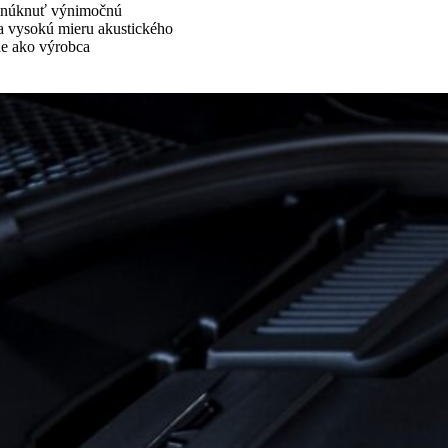
ponúknuť výnimočnú
a vysokú mieru akustického
e ako výrobca