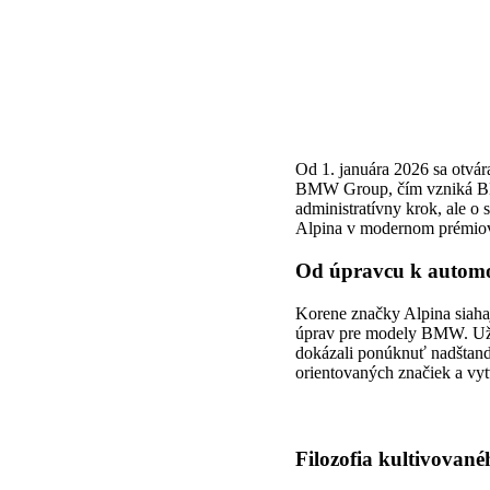
Od 1. januára 2026 sa otvár
BMW Group
, čím vzniká 
administratívny krok, ale o 
Alpina v modernom prémio
Od úpravcu k automo
Korene značky Alpina siaha
úprav pre modely BMW. Už 
dokázali ponúknuť nadštanda
orientovaných značiek a vytv
Filozofia kultivovan