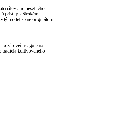
teriálov a remeselného
ajú prístup k širokému
aždý model stane originálom
 no zároveň reaguje na
 tradícia kultivovaného