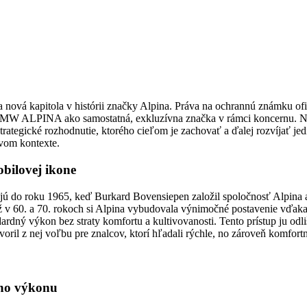
a nová kapitola v histórii značky Alpina. Práva na ochrannú známku of
BMW ALPINA ako samostatná, exkluzívna značka v rámci koncernu. Ne
strategické rozhodnutie, ktorého cieľom je zachovať a ďalej rozvíjať je
vom kontexte.
bilovej ikone
jú do roku 1965, keď Burkard Bovensiepen založil spoločnosť
Alpina
v 60. a 70. rokoch si Alpina vybudovala výnimočné postavenie vďaka
rdný výkon bez straty komfortu a kultivovanosti. Tento prístup ju odli
oril z nej voľbu pre znalcov, ktorí hľadali rýchle, no zároveň komfort
ého výkonu