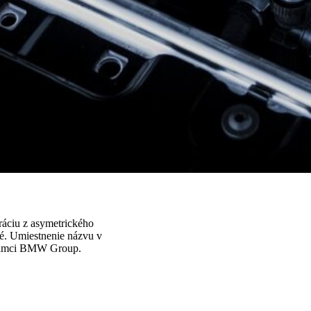
áciu z asymetrického
vé. Umiestnenie názvu v
v rámci BMW Group.