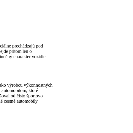
iciálne prechádzajú pod
jde pritom len o
dinečný charakter vozidiel
ako výrobcu výkonnostných
 automobilom, ktoré
šoval od čisto športovo
né cestné automobily.