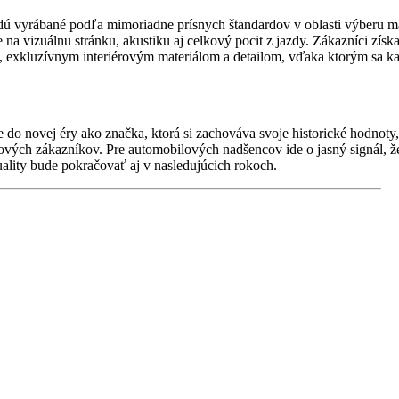
yrábané podľa mimoriadne prísnych štandardov v oblasti výberu ma
 na vizuálnu stránku, akustiku aj celkový pocit z jazdy. Zákazníci získ
u, exkluzívnym interiérovým materiálom a detailom, vďaka ktorým sa k
 novej éry ako značka, ktorá si zachováva svoje historické hodnoty,
vých zákazníkov. Pre automobilových nadšencov ide o jasný signál, že
ality bude pokračovať aj v nasledujúcich rokoch.