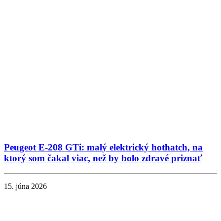
Peugeot E-208 GTi: malý elektrický hothatch, na
ktorý som čakal viac, než by bolo zdravé priznať
15. júna 2026