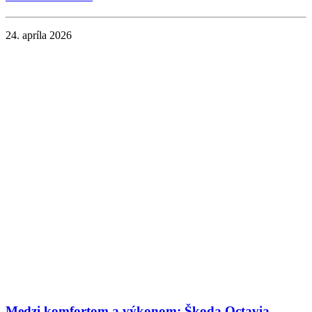
24. apríla 2026
Medzi komfortom a výkonom: Škoda Octavia