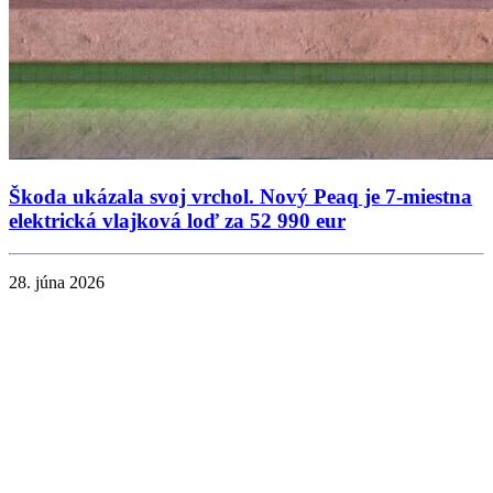
Škoda ukázala svoj vrchol. Nový Peaq je 7-miestna
elektrická vlajková loď za 52 990 eur
28. júna 2026