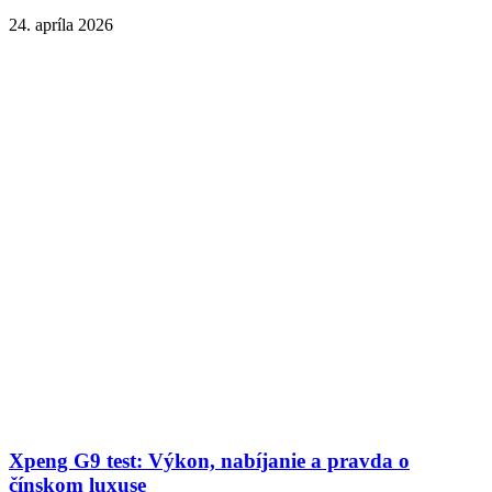
24. apríla 2026
Xpeng G9 test: Výkon, nabíjanie a pravda o
čínskom luxuse