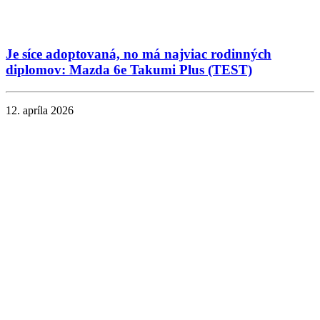
Je síce adoptovaná, no má najviac rodinných
diplomov: Mazda 6e Takumi Plus (TEST)
12. apríla 2026