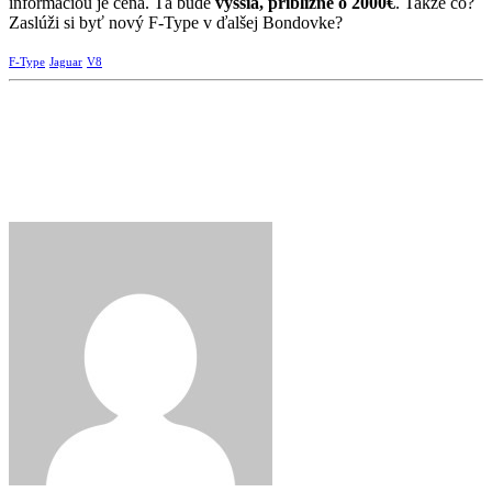
informáciou je cena. Tá bude
vyššia, približne o 2000€
. Takže čo?
Zaslúži si byť nový F-Type v ďalšej Bondovke?
F-Type
Jaguar
V8