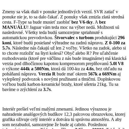
Zmeny sa však diali v ponuke jednotlivých verzií. SVR zatiaľ v
ponuke nie je, to sa dalo čakať. Z ponuky však zmizla zlatá stredná
cesta. F-Type sa bude musieť zaobísť
bez V6-tky
. A
bez
MANUÁLU
! Jaguar vám teda moc na výber nedá. Možnosti sú
nasledovné. Všetky teda budú samozrejme spriahnuté s
automatickou prevodovkou.
Štvorvalec s turbom
produkujúci
296
koní
, ktoré budú posielané výhradne na zadnú nápravu.
Z 0-100 za
5.7s
. Následne nás čakajú už len 2 voľby. Všetko na zadok, alebo si
to chcete rozložiť na štyri kolesá? Obyč alebo R? Pre uľahčenie
rozhodovania (ktoré pre väčšinu z nás bude imaginárne) má klasická
verzia pod dlhočíznou kapotou kompresorom preplňovanú
5.0l V8
o výkone
444k a 580Nm
, ktorá dá 100-ku za
4.6s
, bez ohľadu na
poháňanú nápravu.
Verzia R
bude mať okrem
567k a 669Nm
aj
vylepšený podvozok s novými pružinami a tlmičmi. Doplnkovou
voľbou budú karbon-keramické brzdy, ktoré ušetria 21kg. Tu sa
bavíme o zrýchlení za
3.7s
.
Interiér prešiel veľmi malými zmenami. Jedinou výraznou je
nahradenie analógových budíkov 12,3 palcovou obrazovkou, ktorej
grafika oživuje celý interiér a dotvára tú správnu atmosféru. A aby
som nezabudol, samozrejme že bude aj cabrio. Poslednou