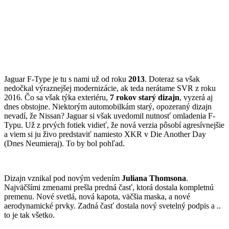
Jaguar F-Type je tu s nami už od roku
2013
. Doteraz sa však
nedočkal výraznejšej modernizácie, ak teda nerátame SVR z roku
2016. Čo sa však týka exteriéru,
7 rokov starý dizajn
, vyzerá aj
dnes obstojne. Niektorým automobilkám starý, opozeraný dizajn
nevadí, že Nissan? Jaguar si však uvedomil nutnosť omladenia F-
Typu. Už z prvých fotiek vidieť, že nová verzia pôsobí agresívnejšie
a viem si ju živo predstaviť namiesto XKR v Die Another Day
(Dnes Neumieraj). To by bol pohľad.
Dizajn vznikal pod novým vedením
Juliana Thomsona
.
Najväčšími zmenami prešla predná časť, ktorá dostala kompletnú
premenu. Nové svetlá, nová kapota, väčšia maska, a nové
aerodynamické prvky. Zadná časť dostala nový svetelný podpis a ..
to je tak všetko.