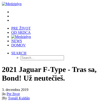
PRE ŽIVOT
OD SRDCA
NEWS
DOMOV
SEARCH
2021 Jaguar F-Type - Tras sa,
Bond! Už neutečieš.
3. decembra 2019
|
In
Pre život
|
By
Tomáš Kuldán