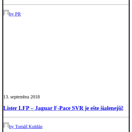
by PR
13. septembra 2018
Lister LFP – Jaguar F-Pace SVR je ešte šialenejší!
by Tomáš Kuldán